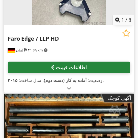
1
/
8
Faro
Edge / LLP HD
۴٬۰۶۹ km
آلمان
اطلاعات قیمت
,
وضعیت:
آماده به کار (دست دوم)
, سال ساخت:
۲۰۱۵
آگهی کوچک