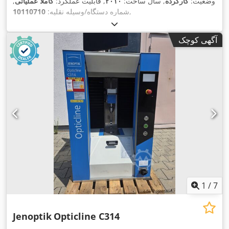
وضعیت:
کارکرده
, سال ساخت:
۲۰۱۰
, قابلیت عملکرد:
کاملاً عملیاتی
,
,
شماره دستگاه/وسیله نقلیه:
10110710
آگهی کوچک
1
/
7
Jenoptik
Opticline C314