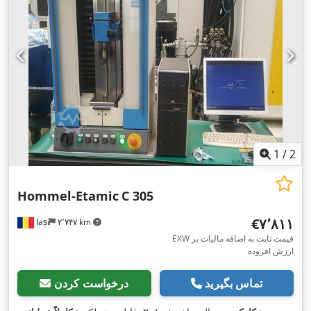
1
/
2
Hommel-Etamic
C 305
‎€۷٬۸۱۱
Iași
۲٬۷۴۷ km
EXW قیمت ثابت به اضافه مالیات بر
ارزش افزوده
تماس بگیرید
درخواست کردن