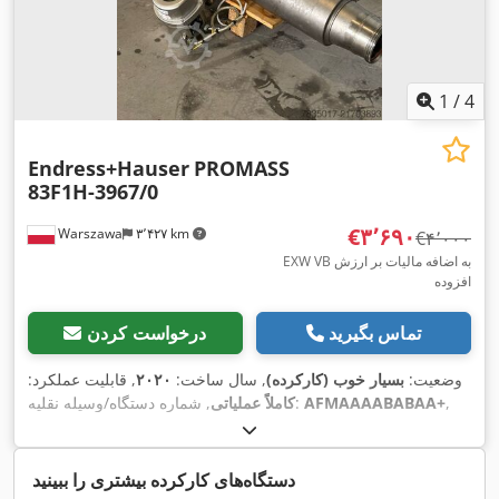
1
/
4
Endress+Hauser
PROMASS
83F1H-3967/0
‎€۳٬۶۹۰
Warszawa
۳٬۴۲۷ km
‎€۴٬۰۰۰
EXW VB به اضافه مالیات بر ارزش
افزوده
تماس بگیرید
درخواست کردن
وضعیت:
بسیار خوب (کارکرده)
, سال ساخت:
۲۰۲۰
, قابلیت عملکرد:
,
AFMAAAABABAA+
, شماره دستگاه/وسیله نقلیه:
کاملاً عملیاتی
دستگاه‌های کارکرده بیشتری را ببینید