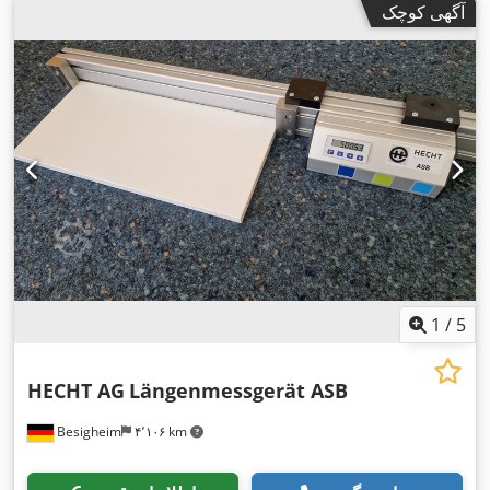
آگهی کوچک
1
/
5
HECHT AG
Längenmessgerät ASB
Besigheim
۴٬۱۰۶ km