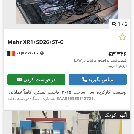
1
/
2
Mahr
XR1+SD26+ST-G
‎€۳٬۳۳۶
Iași
۲٬۷۴۷ km
EXW قیمت ثابت به اضافه مالیات بر
ارزش افزوده
تماس بگیرید
درخواست کردن
وضعیت:
کارکرده
, سال ساخت:
۲۰۱۵
, قابلیت عملکرد:
کاملاً عملیاتی
,
,
SAA81E9S0112721
شماره دستگاه/وسیله نقلیه:
آگهی کوچک