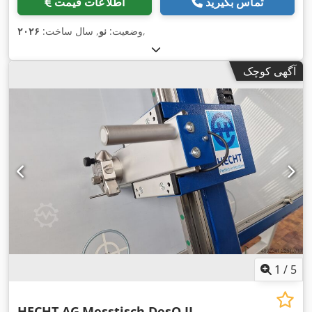
تماس بگیرید
اطلاعات قیمت
,
وضعیت:
نو
, سال ساخت:
۲۰۲۶
آگهی کوچک
1
/
5
HECHT AG
Messtisch DesQ II