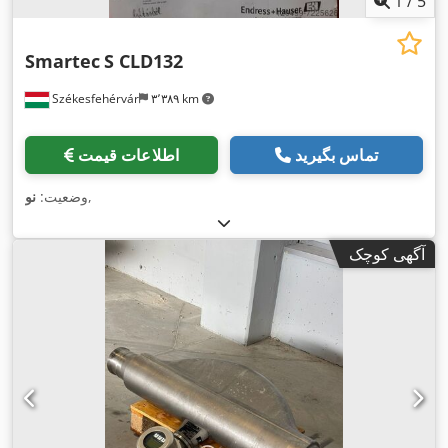
1
/
5
Smartec
S CLD132
Székesfehérvár
۳٬۳۸۹ km
تماس بگیرید
اطلاعات قیمت
,
وضعیت:
نو
آگهی کوچک