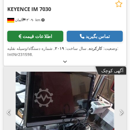
KEYENCE
IM 7030
۴٬۰۹۰ km
آلمان
تماس بگیرید
اطلاعات قیمت
, شماره دستگاه/وسیله نقلیه:
وضعیت:
کارکرده
, سال ساخت:
۲۰۱۹
IntNr231598
,
آگهی کوچک