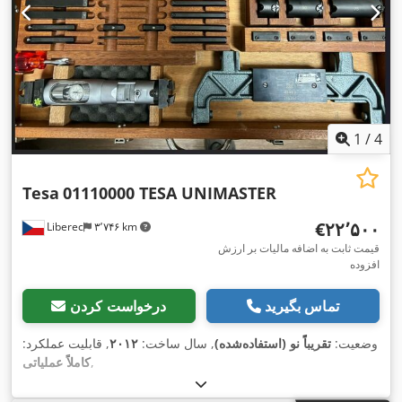
1
/
4
Tesa
01110000 TESA UNIMASTER
‎€۲۲٬۵۰۰
Liberec
۳٬۷۴۶ km
قیمت ثابت به اضافه مالیات بر ارزش
افزوده
تماس بگیرید
درخواست کردن
وضعیت:
تقریباً نو (استفاده‌شده)
, سال ساخت:
۲۰۱۲
, قابلیت عملکرد:
,
کاملاً عملیاتی