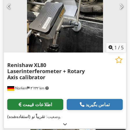
1
/
5
Renishaw
XL80
Laserinterferometer + Rotary
Axis calibrator
Norken
۴٬۲۳۲ km
تماس بگیرید
اطلاعات قیمت
,
وضعیت:
تقریباً نو (استفاده‌شده)