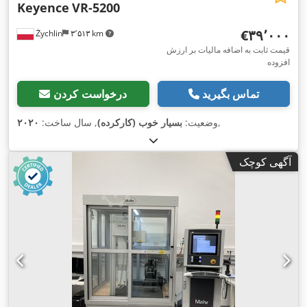
Keyence
VR-5200
‎€۳۹٬۰۰۰
Żychlin
۳٬۵۱۳ km
قیمت ثابت به اضافه مالیات بر ارزش
افزوده
تماس بگیرید
درخواست کردن
,
وضعیت:
بسیار خوب (کارکرده)
, سال ساخت:
۲۰۲۰
آگهی کوچک