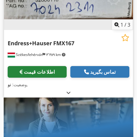
1
/
3
Endress+Hauser
FMX167
Székesfehérvár
۳٬۳۸۹ km
تماس بگیرید
اطلاعات قیمت
,
وضعیت:
نو