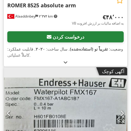
ROMER
8525 absolute arm
‎€۴۸٬۰۰۰
Alaaddinbey
۲٬۳۷۴ km
VB به اضافه مالیات بر ارزش افزوده
درخواست کردن
وضعیت:
تقریباً نو (استفاده‌شده)
, سال ساخت:
۲۰۲۰
, قابلیت عملکرد:
,
کاملاً عملیاتی
آگهی کوچک