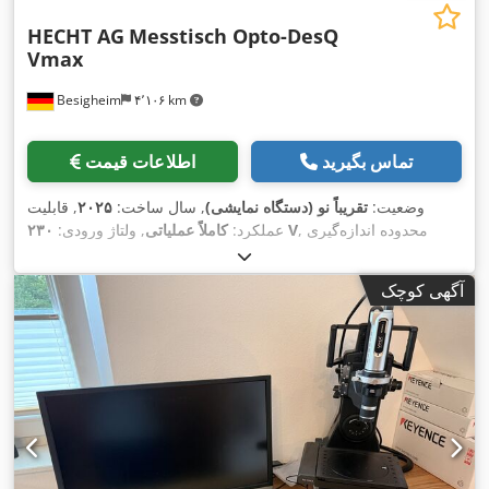
HECHT AG
Messtisch Opto-DesQ
Vmax
Besigheim
۴٬۱۰۶ km
تماس بگیرید
اطلاعات قیمت
وضعیت:
تقریباً نو (دستگاه نمایشی)
, سال ساخت:
۲۰۲۵
, قابلیت
, محدوده اندازه‌گیری
۲۳۰ V
عملکرد:
کاملاً عملیاتی
, ولتاژ ورودی:
۱٬۲۵۰ میلی‌متر
,
, دامنه اندازه‌گیری محور Y:
۲٬۷۵۰ میلی‌متر
محور X:
,
۸۵ میلی‌متر
, وزن کل:
۲٬۶۰۰ کیلوگرم
دامنه اندازه‌گیری محور Z:
آگهی کوچک