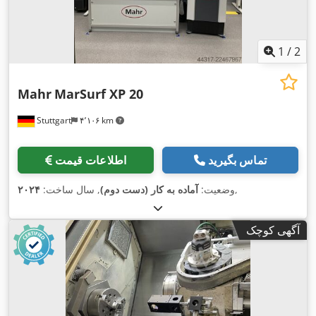
1
/
2
Mahr
MarSurf XP 20
Stuttgart
۴٬۱۰۶ km
تماس بگیرید
اطلاعات قیمت
,
وضعیت:
آماده به کار (دست دوم)
, سال ساخت:
۲۰۲۴
آگهی کوچک