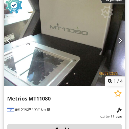
1
/
4
Metrios
MT11080
۱٬۷۲۳ km
מגדל תפן
هنوز 11 ساعت