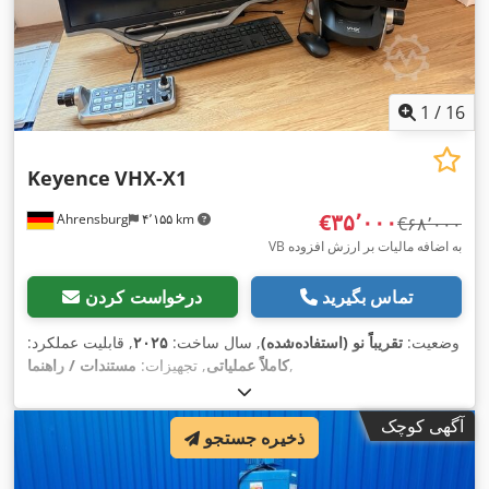
1
/
16
Keyence
VHX-X1
‎€۳۵٬۰۰۰
Ahrensburg
۴٬۱۵۵ km
‎€۶۸٬۰۰۰
VB به اضافه مالیات بر ارزش افزوده
تماس بگیرید
درخواست کردن
وضعیت:
تقریباً نو (استفاده‌شده)
, سال ساخت:
۲۰۲۵
, قابلیت عملکرد:
,
کاملاً عملیاتی
, تجهیزات:
مستندات / راهنما
آگهی کوچک
ذخیره جستجو