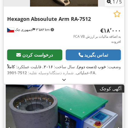
1
/
5
Hexagon
Absoulute Arm RA-7512
‎€۱۸٬۰۰۰
۳٬۵۸۳ km
جمهوری چک
FCA VB به اضافه مالیات بر ارزش
افزوده
تماس بگیرید
درخواست کردن
وضعیت:
خوب (دست دوم)
, سال ساخت:
۲۰۱۶
, قابلیت عملکرد:
کاملاً
,
7512-3901-FA
عملیاتی
, شماره دستگاه/وسیله نقلیه:
آگهی کوچک