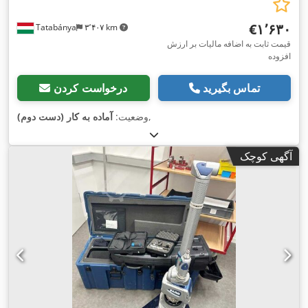
‎€۱٬۶۳۰
Tatabánya
۳٬۴۰۷ km
قیمت ثابت به اضافه مالیات بر ارزش
افزوده
تماس بگیرید
درخواست کردن
,
وضعیت:
آماده به کار (دست دوم)
آگهی کوچک