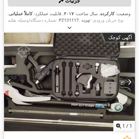
جزئیات
وضعیت:
کارکرده
, سال ساخت:
۲۰۱۷
, قابلیت عملکرد:
کاملاً عملیاتی
,
, نوع جریان ورودی:
تهویه
PZ131117
شماره دستگاه/وسیله نقلیه:
, وزن کل:
۱۰۵ کیلوگرم
, فرکانس ورودی:
۲۳۰ V
مطبوع
, ولتاژ ورودی:
,
۵۰ هرتز
آگهی کوچک
1
/
1