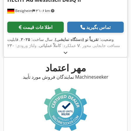
Besigheim
۴٬۱۰۶ km
تماس بگیرید
اطلاعات قیمت
وضعیت:
تقریباً نو (دستگاه نمایشی)
, سال ساخت:
۲۰۲۵
, قابلیت
, مسافت جابجایی محور
۲۳۰ V
عملکرد:
کاملاً عملیاتی
, ولتاژ ورودی:
۱٬۰۰۰ میلی‌متر
, مسافت
, مسافت حرکت محور Y:
۲٬۵۰۰ میلی‌متر
X:
۶۵ میلی‌متر
, طول قطعه کار (حداکثر):
۲٬۵۰۰
حرکت محور Z:
میلی‌متر
, ارتفاع قطعه کار (حداکثر):
۶۵ میلی‌متر
, حداکثر عرض
مهر اعتماد
,
قطعه کار:
۱٬۰۰۰ میلی‌متر
, تجهیزات:
مستندات / راهنما
نمایندگان فروش مورد تأیید Machineseeker