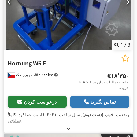
1
/
3
Hornung
W6 E
‎€۱۸٬۳۵۰
۳٬۵۸۳ km
جمهوری چک
FCA VB به اضافه مالیات بر ارزش
افزوده
تماس بگیرید
درخواست کردن
وضعیت:
خوب (دست دوم)
, سال ساخت:
۲۰۲۱
, قابلیت عملکرد:
کاملاً
,
عملیاتی