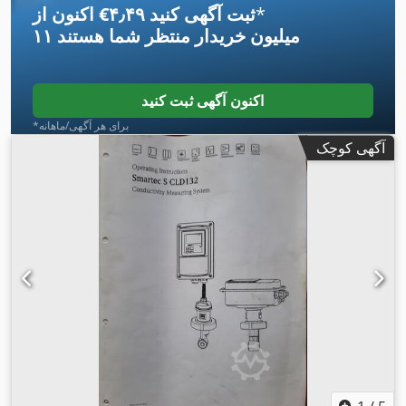
*
اکنون از ‎€۴٫۴۹ ثبت آگهی کنید
۱۱ میلیون خریدار
منتظر شما هستند
اکنون آگهی ثبت کنید
*برای هر آگهی/ماهانه
آگهی کوچک