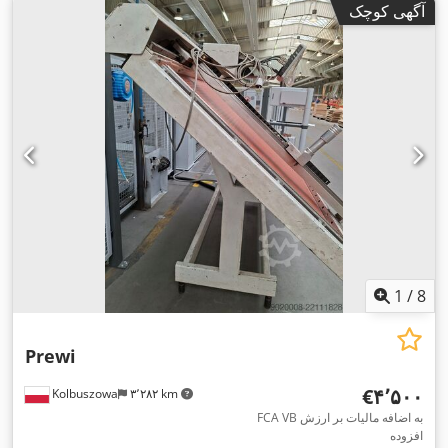
آگهی کوچک
1
/
8
Prewi
‎€۴٬۵۰۰
Kolbuszowa
۳٬۲۸۲ km
FCA VB به اضافه مالیات بر ارزش
افزوده