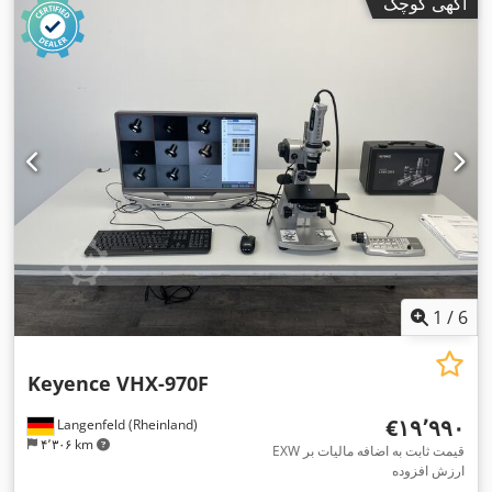
آگهی کوچک
1
/
6
Keyence VHX-970F
‎€۱۹٬۹۹۰
Langenfeld (Rheinland)
۴٬۳۰۶ km
EXW قیمت ثابت به اضافه مالیات بر
ارزش افزوده