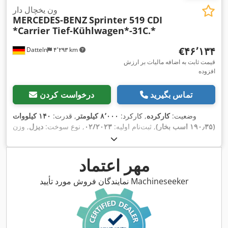
ون یخچال دار
MERCEDES-BENZ
Sprinter 519 CDI
*Carrier Tief-Kühlwagen*-31C.*
‎€۴۶٬۱۳۴
Datteln
۴٬۲۹۳ km
قیمت ثابت به اضافه مالیات بر ارزش
افزوده
تماس بگیرید
درخواست کردن
وضعیت:
کارکرده
, کارکرد:
۸٬۰۰۰ کیلومتر
, قدرت:
۱۴۰ کیلووات
(۱۹۰٫۳۵ اسب بخار)
, ثبت‌نام اولیه:
۰۲/۲۰۲۳
, نوع سوخت:
دیزل
, وزن
کل:
۵٬۰۰۰ کیلوگرم
, رنگ:
سفید
, نوع چرخ‌دنده:
خودکار
, کلاس انتشار:
یورو ۶
, تعداد صندلی‌ها:
۲
, طول فضای بارگیری:
۴٬۸۰۰ میلی‌متر
,
,
اِی‌بی‌اِس‎, سیستم ناوبری, فیلتر دوده, قفل مرکزی
تجهیزات:
مهر اعتماد
نمایندگان فروش مورد تأیید Machineseeker