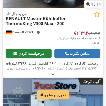
1
/
14
ون یخچال دار
RENAULT
Master Kühlkoffer
ThermoKing V300 Max - 20C.
‎€۶٬۲۹۴
Datteln
۴٬۲۹۳ km
‎€۶٬۷۱۴
قیمت ثابت به اضافه مالیات بر ارزش
افزوده
تماس بگیرید
درخواست کردن
وضعیت:
کارکرده
, کارکرد:
۴۶۰٬۰۰۰ کیلومتر
, قدرت:
۲٬۲۹۹ کیلووات
(۳٬۱۲۵٫۷۷ اسب بخار)
, ثبت‌نام اولیه:
۰۹/۲۰۱۰
, نوع سوخت:
دیزل
,
وزن کل:
۳٬۵۰۰ کیلوگرم
, رنگ:
سفید
, نوع چرخ‌دنده:
مکانیکی
, کلاس
انتشار:
یورو ۵
, تعداد صندلی‌ها:
۳
, تجهیزات:
اِی‌بی‌اِس‎, تهویه مطبوع,
آگهی کوچک
,
فیلتر دوده, قفل مرکزی
ذخیره جستجو