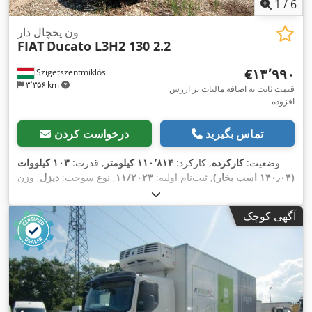
1
/
6
ون یخچال دار
FIAT
Ducato L3H2 130 2.2
‎€۱۳٬۹۹۰
Szigetszentmiklós
۳٬۳۵۶ km
قیمت ثابت به اضافه مالیات بر ارزش
افزوده
تماس بگیرید
درخواست کردن
وضعیت:
کارکرده
, کارکرد:
۱۱۰٬۸۱۴ کیلومتر
, قدرت:
۱۰۳ کیلووات
(۱۴۰٫۰۴ اسب بخار)
, ثبت‌نام اولیه:
۱۱/۲۰۲۳
, نوع سوخت:
دیزل
, وزن
, رنگ:
سفید
, نوع
۱۱/۲۰۲۷
, بازرسی بعدی (TÜV):
کل:
۳٬۵۰۰ کیلوگرم
چرخ‌دنده:
مکانیکی
, کلاس انتشار:
یورو ۶
, تعداد صندلی‌ها:
۳
, طول
آگهی کوچک
فضای بارگیری:
۳٬۴۴۹ میلی‌متر
, عرض فضای بارگیری:
۱٬۶۷۵
میلی‌متر
, ارتفاع فضای بارگیری:
۱٬۷۵۷ میلی‌متر
, سال ساخت:
۲۰۲۳
,
تجهیزات:
اِی‌بی‌اِس‎, برنامه پایداری الکترونیکی (ESP), تصادف کرده
,
است, تهویه مطبوع, فیلتر دوده, قفل مرکزی