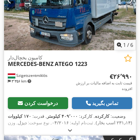
1
/
6
کامیون یخچال‌دار
MERCEDES-BENZ
ATEGO 1223
‎€۲۶٬۹۹۰
Szigetszentmiklós
۳٬۳۵۶ km
قیمت ثابت به اضافه مالیات بر ارزش
افزوده
تماس بگیرید
درخواست کردن
وضعیت:
کارکرده
, کارکرد:
۴۰۹٬۰۰۰ کیلومتر
, قدرت:
۱۷۰ کیلووات
(۲۳۱٫۱۴ اسب بخار)
, ثبت‌نام اولیه:
۰۴/۲۰۱۶
, نوع سوخت:
دیزل
, وزن
, رنگ:
آبی
, نوع
۰۸/۲۰۲۶
, بازرسی بعدی (TÜV):
کل:
۱۱٬۹۹۰ کیلوگرم
چرخ‌دنده:
خودکار
, کلاس انتشار:
یورو ۶
, طول فضای بارگیری:
۷٬۳۲۵