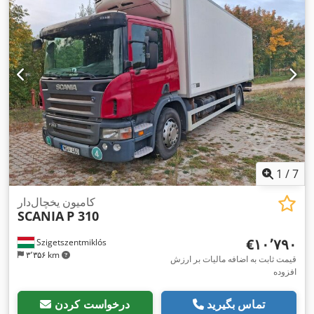
1
/
7
کامیون یخچال‌دار
SCANIA
P 310
‎€۱۰٬۷۹۰
Szigetszentmiklós
۳٬۳۵۶ km
قیمت ثابت به اضافه مالیات بر ارزش
افزوده
تماس بگیرید
درخواست کردن