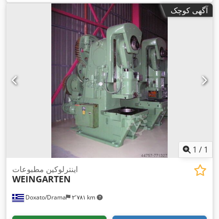
آگهی کوچک
1
/
1
اينترلوكين مطبوعات
WEINGARTEN
Doxato/Drama
۲٬۷۸۱ km