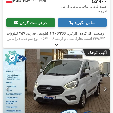
‎€۵٬۹۰۰
Hörsching
۳٬۷۳۱ km
قیمت ثابت به اضافه مالیات بر ارزش
افزوده
تماس بگیرید
درخواست کردن
وضعیت:
کارکرده
, کارکرد:
۱٬۱۰۶٬۳۶۶ کیلومتر
, قدرت:
۲۵۷ کیلووات
(۳۴۹٫۴۲ اسب بخار)
, ثبت‌نام اولیه:
۰۵/۲۰۰۶
, نوع سوخت:
دیزل
, نوع
چرخ‌دنده:
مکانیکی
, تجهیزات:
اِی‌بی‌اِس‎, رایانه‌ی روی برد, قفل
,
مرکزی
آگهی کوچک