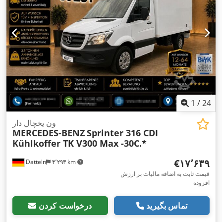
1
/
24
ون یخچال دار
MERCEDES-BENZ
Sprinter 316 CDI
Kühlkoffer TK V300 Max -30C.*
‎€۱۷٬۶۳۹
Datteln
۴٬۲۹۳ km
قیمت ثابت به اضافه مالیات بر ارزش
افزوده
تماس بگیرید
درخواست کردن