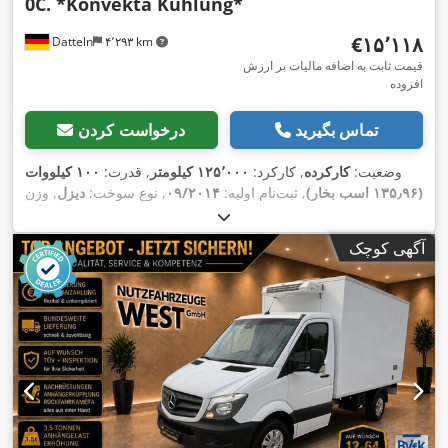
0C. *Konvekta Kühlung*
‎€۱۵٬۱۱۸
Datteln
۴٬۲۹۳ km
قیمت ثابت به اضافه مالیات بر ارزش
افزوده
تماس بگیرید
درخواست کردن
وضعیت:
کارکرده
, کارکرد:
۱۲۵٬۰۰۰ کیلومتر
, قدرت:
۱۰۰ کیلووات
(۱۳۵٫۹۶ اسب بخار)
, ثبت‌نام اولیه:
۰۹/۲۰۱۴
, نوع سوخت:
دیزل
, وزن
کل:
۳٬۵۰۰ کیلوگرم
, رنگ:
سفید
, نوع چرخ‌دنده:
مکانیکی
, کلاس
انتشار:
یورو ۵
, تعداد صندلی‌ها:
۳
, تجهیزات:
اِی‌بی‌اِس‎, تهویه مطبوع,
آگهی کوچک
,
فیلتر دوده, قفل مرکزی