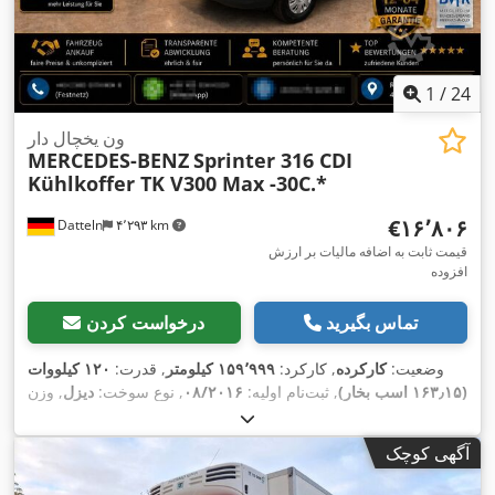
1
/
24
ون یخچال دار
MERCEDES-BENZ
Sprinter 316 CDI
Kühlkoffer TK V300 Max -30C.*
‎€۱۶٬۸۰۶
Datteln
۴٬۲۹۳ km
قیمت ثابت به اضافه مالیات بر ارزش
افزوده
تماس بگیرید
درخواست کردن
وضعیت:
کارکرده
, کارکرد:
۱۵۹٬۹۹۹ کیلومتر
, قدرت:
۱۲۰ کیلووات
(۱۶۳٫۱۵ اسب بخار)
, ثبت‌نام اولیه:
۰۸/۲۰۱۶
, نوع سوخت:
دیزل
, وزن
کل:
۳٬۵۰۰ کیلوگرم
, رنگ:
سفید
, نوع چرخ‌دنده:
خودکار
, کلاس انتشار:
یورو ۶
, تعداد صندلی‌ها:
۳
, تجهیزات:
اِی‌بی‌اِس‎, تهویه مطبوع, فیلتر
آگهی کوچک
,
دوده, قفل مرکزی