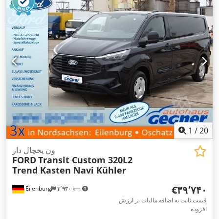
بخاری پارکینگ, برنامه پایداری الکترونیکی (ESP), تهویه مطبوع,
,
سیستم ناوبری, فیلتر دوده, قفل مرکزی
1
/
20
ون یخچال دار
FORD
Transit Custom 320L2
Trend Kasten Navi Kühler
‎€۳۹٬۷۴۰
Eilenburg
۳٬۹۳۰ km
قیمت ثابت به اضافه مالیات بر ارزش
افزوده