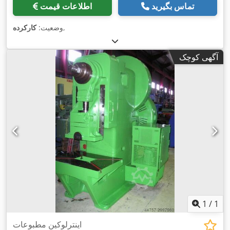
تماس بگیرید
اطلاعات قیمت
,
وضعیت:
کارکرده
آگهی کوچک
1
/
1
اينترلوكين مطبوعات