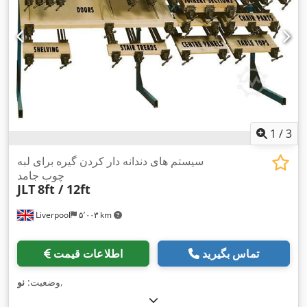
1
/
3
سیستم های دندانه دار کردن گیره برای لبه
چوب جامد
JLT
8ft / 12ft
Liverpool
۵٬۰۰۳ km
تماس بگیرید
اطلاعات قیمت
,
وضعیت:
نو