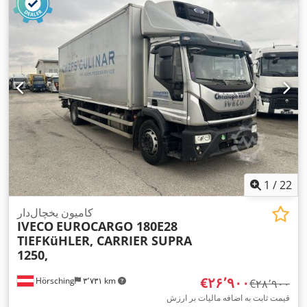
1
/
22
کامیون یخچال‌دار
IVECO
EUROCARGO 180E28
TIEFKüHLER, CARRIER SUPRA
1250,
‎€۲۶٬۹۰۰
Hörsching
۳٬۷۳۱ km
‎€۲۸٬۹۰۰
قیمت ثابت به اضافه مالیات بر ارزش