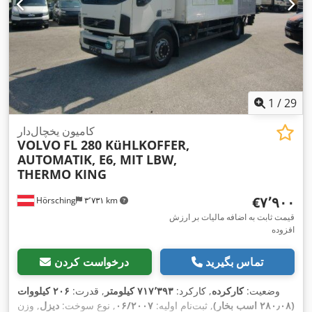
1
/
29
کامیون یخچال‌دار
VOLVO
FL 280 KüHLKOFFER,
AUTOMATIK, E6, MIT LBW,
THERMO KING
‎€۷٬۹۰۰
Hörsching
۳٬۷۳۱ km
قیمت ثابت به اضافه مالیات بر ارزش
افزوده
تماس بگیرید
درخواست کردن
وضعیت:
کارکرده
, کارکرد:
۷۱۷٬۳۹۳ کیلومتر
, قدرت:
۲۰۶ کیلووات
(۲۸۰٫۰۸ اسب بخار)
, ثبت‌نام اولیه:
۰۶/۲۰۰۷
, نوع سوخت:
دیزل
, وزن