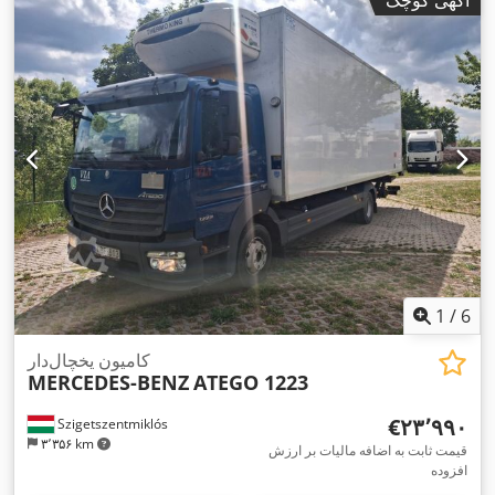
آگهی کوچک
میلی‌متر
, عرض فضای بارگیری:
۲٬۴۸۳ میلی‌متر
, ارتفاع فضای
بارگیری:
۲٬۳۸۹ میلی‌متر
, سال ساخت:
۲۰۱۶
, تجهیزات:
اِی‌بی‌اِس‎,
,
بالابر عقب, برنامه پایداری الکترونیکی (ESP), تهویه مطبوع
1
/
6
کامیون یخچال‌دار
MERCEDES-BENZ
ATEGO 1223
‎€۲۳٬۹۹۰
Szigetszentmiklós
۳٬۳۵۶ km
قیمت ثابت به اضافه مالیات بر ارزش
افزوده