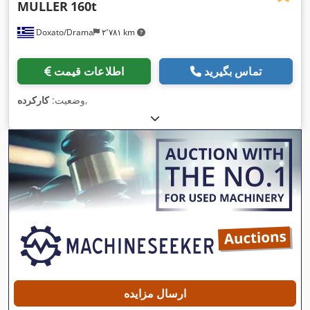
MULLER
160t
Doxato/Drama
۲٬۷۸۱ km
تماس بگیرید
اطلاعات قیمت
,
وضعیت:
کارکرده
ارسال مزایده