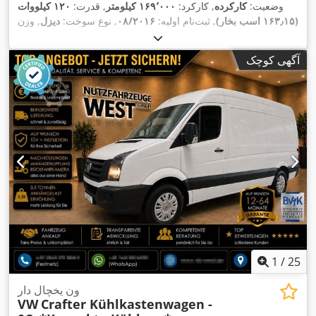
وضعیت:
کارکرده
, کارکرد:
۱۶۹٬۰۰۰ کیلومتر
, قدرت:
۱۲۰ کیلووات
(۱۶۳٫۱۵ اسب بخار)
, ثبت‌نام اولیه:
۰۸/۲۰۱۶
, نوع سوخت:
دیزل
, وزن
کل:
۳٬۵۰۰ کیلوگرم
, رنگ:
سفید
, نوع چرخ‌دنده:
خودکار
, کلاس انتشار:
یورو ۶
, تعداد صندلی‌ها:
۳
, تجهیزات:
اِی‌بی‌اِس‎, تهویه مطبوع, فیلتر
آگهی کوچک
,
دوده, قفل مرکزی
1
/
25
ون یخچال دار
VW
Crafter Kühlkastenwagen -