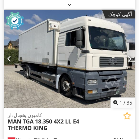
خالی:
۹٬۲۷۰ کیلوگرم
, حداکثر وزن بار:
۷٬۷۵۰ کیلوگرم
, وزن کل:
, پیکربندی محور:
۲ محور
,
295/80 R22,5
۱۸٬۰۰۰ کیلوگرم
, سایز تایر:
آگهی کوچک
فاصله بین دو محور:
۵٬۶۰۰ میلی‌متر
, ترمزها:
ترمز موتور
, کابین
راننده:
کابین روزانه
, کلاس انتشار:
یورو۴
, سیستم تعلیق:
فولاد-هوا
,
تعداد صندلی‌ها:
۲
, طول کل:
۲٬۶۰۰ میلی‌متر
, عرض کل:
۴٬۰۰۰
میلی‌متر
, ارتفاع کل:
۹٬۹۰۰ میلی‌متر
, طول فضای بارگیری:
۷٬۳۰۰
میلی‌متر
, تجهیزات:
اِی‌بی‌اِس‎, تهویه مطبوع, ثبت کامیون, رایانه‌ی روی
,
برد, قفل دیفرانسیل, کروز کنترل
1
/
35
کامیون یخچال‌دار
MAN
TGA 18.350 4X2 LL E4
THERMO KING