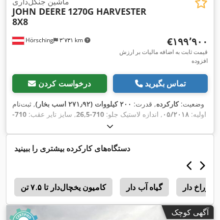
ماشین جنگل‌داری
JOHN DEERE
1270G HARVESTER
8X8
‎€۱۹۹٬۹۰۰
Hörsching
۳٬۷۳۱ km
قیمت ثابت به اضافه مالیات بر ارزش
افزوده
تماس بگیرید
درخواست کردن
وضعیت:
کارکرده
, قدرت:
۲۰۰ کیلووات (۲۷۱٫۹۲ اسب بخار)
, ثبت‌نام
اولیه:
۰۵/۲۰۱۸
, اندازه لاستیک جلو:
710-26,5
, سایز تایر عقب:
710-
26,5
, کارکرد:
۱۱٬۸۷۰ کیلومتر
, پیکربندی محور:
۳ محور
, تعداد
,
صندلی‌ها:
۱
, تجهیزات:
جرثقیل, کابین
دستگاه‌های کارکرده بیشتری را ببینید
 سوراخ دار
گیاه آب دار
کامیون یخچال‌دار تا ۷.۵ تن
ج
آگهی کوچک