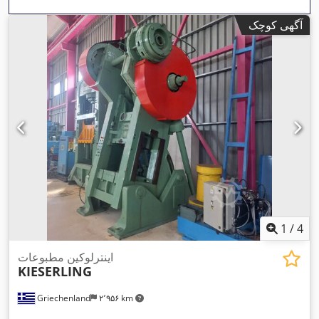
آگهی کوچک
1
/
4
اينترلوكين مطبوعات
KIESERLING
Griechenland
۲٬۹۵۶ km