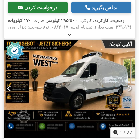
تماس بگیرید
درخواست کردن
وضعیت:
کارکرده
, کارکرد:
۲۹۵٬۵۰۰ کیلومتر
, قدرت:
۱۷۰ کیلووات
(۲۳۱٫۱۴ اسب بخار)
, ثبت‌نام اولیه:
۰۸/۲۰۱۷
, نوع سوخت:
دیزل
, وزن
, رنگ:
آبی
, نوع
۰۴/۲۰۲۶
, بازرسی بعدی (TÜV):
کل:
۱۱٬۹۹۰ کیلوگرم
چرخ‌دنده:
خودکار
, کلاس انتشار:
یورو ۶
, طول فضای بارگیری:
۷٬۲۸۹
آگهی کوچک
میلی‌متر
, عرض فضای بارگیری:
۲٬۴۷۹ میلی‌متر
, ارتفاع فضای
بارگیری:
۲٬۴۰۹ میلی‌متر
, سال ساخت:
۲۰۱۷
, تجهیزات:
اِی‌بی‌اِس‎,
,
تهویه مطبوع, سیستم ناوبری
1
/
27