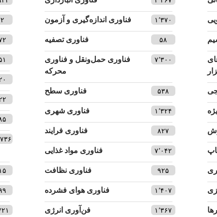
یی
فناوری اندازه‌گیری و آزمون
۸۲
۱٬۳۷۰
یم
فناوری تصفیه
۷۲
۵۸
ای
فناوری حمل‌ونقل و فناوری
۵۱
۷٬۳۰۰
زار
محرکه
۲۰
جی
فناوری سطح
۵۳۸
۲۲
ژه
فناوری شهری
۱٬۳۲۴
۸۵
زش
فناوری فرایند
۸۲۷
٬۷۳۶
اپ
فناوری مواد غذایی
۷٬۰۴۲
ری
فناوری نظافت
۱۵
۹۲۵
زی
فناوری هوای فشرده
۹۹
۱٬۴۰۷
ها
فن‌آوری انرژی
۷۲۱
۱٬۳۶۷