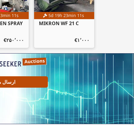
23
min
10
s
5
d
19
h
23
min
10
s
VEN SPRAY
MIKRON WF 21 C
‎€۲۵۰٬۰۰۰
‎€۱٬۰۰۰
ارسال م