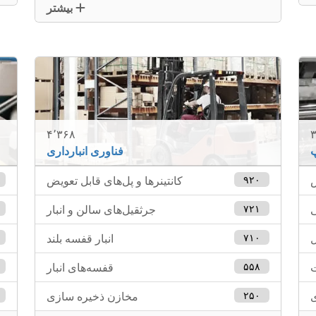
بیشتر
۴٬۳۶۸
۳
پ
فناوری انبارداری
ش
۹۲۰
کانتینرها و پل‌های قابل تعویض
۸
ی
۷۲۱
جرثقیل‌های سالن و انبار
۲
ل
۷۱۰
انبار قفسه بلند
۶
ت
۵۵۸
قفسه‌های انبار
ی
۲۵۰
مخازن ذخیره سازی