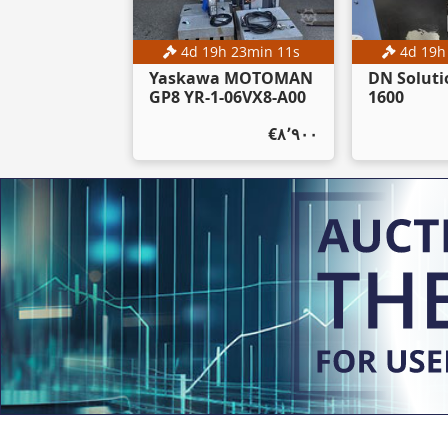
4
d
19
h
23
min
10
s
4
d
19
Yaskawa MOTOMAN
DN Soluti
GP8 YR-1-06VX8-A00
1600
‎€۸٬۹۰۰
حراج
5
d
19
h
23
min
10
s
Linde E16-02
‎€۷٬۵۰۰