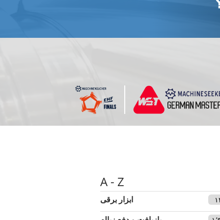
A - Z
ابزار برقی
۱
بازیافت و دفع زباله
۱٬