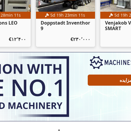
h
28
min
10
s
5
d
19
h
23
min
10
s
5
d
19
h
ons LEO
Doppstadt Inventhor
Venjakob 
9
SMART
‎€۱۲٬۴۰۰
‎€۲۳۰٬۰۰۰
زایده