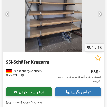
1
/
15
SSI-Schäfer
Kragarm
‎€۸۵۰
Frankenberg/Sachsen
۳٬۸۸۷ km
قیمت ثابت به اضافه مالیات بر ارزش
افزوده
تماس بگیرید
درخواست کردن
,
وضعیت:
خوب (دست دوم)