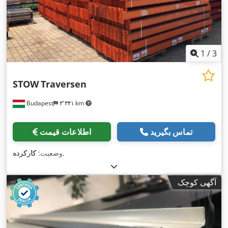
1
/
3
STOW
Traversen
Budapest
۳٬۳۴۱ km
تماس بگیرید
اطلاعات قیمت
,
وضعیت:
کارکرده
آگهی کوچک