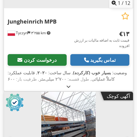
1
/
12
Jungheinrich
MPB
‎€۱۳
Tyczyn
۳٬۲۵۵ km
قیمت ثابت به اضافه مالیات بر ارزش
افزوده
تماس بگیرید
درخواست کردن
وضعیت:
بسیار خوب (کارکرده)
, سال ساخت:
۲۰۲۰
, قابلیت عملکرد:
کاملاً عملیاتی
, طول قفسه:
۲٬۷۰۰ میلی‌متر
, ظرفیت بار:
۶۰۰
,
کیلوگرم
, ارتفاع قاب:
۹٬۰۰۰ میلی‌متر
آگهی کوچک