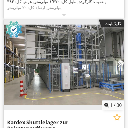
وضعیت:
کارکرده
, طول کل:
۱٬۲۷۰ میلی‌متر
, عرض کل:
۳۸۲
,
میلی‌متر
, ارتفاع کل:
۲۰ میلی‌متر
کلیک‌آوت
1
/
30
Kardex
Shuttlelager zur