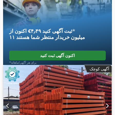
*
اکنون از ‎€۴٫۴۹ ثبت آگهی کنید
۱۱ میلیون خریدار
منتظر شما هستند
اکنون آگهی ثبت کنید
*برای هر آگهی/ماهانه
آگهی کوچک