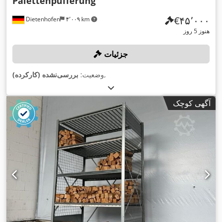
Palettenpufferung
‎€۴۵٬۰۰۰
Dietenhofen
۴٬۰۰۹ km
هنوز 5 روز
جزئیات
,
وضعیت:
بررسی‌نشده (کارکرده)
آگهی کوچک