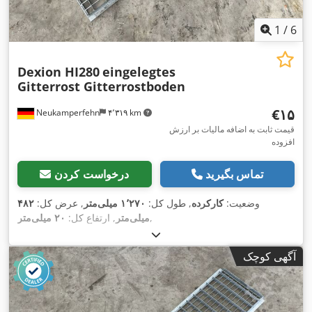
1
/
6
Dexion HI280
eingelegtes
Gitterrost Gitterrostboden
‎€۱۵
Neukamperfehn
۴٬۳۱۹ km
قیمت ثابت به اضافه مالیات بر ارزش
افزوده
تماس بگیرید
درخواست کردن
وضعیت:
کارکرده
, طول کل:
۱٬۲۷۰ میلی‌متر
, عرض کل:
۴۸۲
,
میلی‌متر
, ارتفاع کل:
۲۰ میلی‌متر
آگهی کوچک