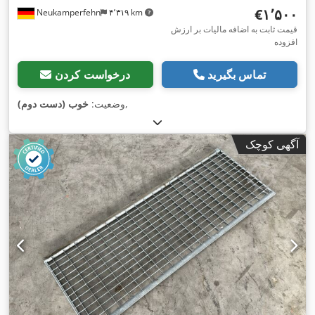
‎€۱٬۵۰۰
Neukamperfehn
۴٬۳۱۹ km
قیمت ثابت به اضافه مالیات بر ارزش
افزوده
تماس بگیرید
درخواست کردن
,
وضعیت:
خوب (دست دوم)
آگهی کوچک