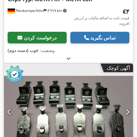
‎€۴
Neukamperfehn
۴٬۳۱۹ km
قیمت ثابت به اضافه مالیات بر ارزش
افزوده
تماس بگیرید
درخواست کردن
,
وضعیت:
خوب (دست دوم)
آگهی کوچک