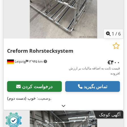
1
/
6
Creform
Rohrstecksystem
‎€۴۰۰
Leipzig
۳٬۹۴۵ km
قیمت ثابت به اضافه مالیات بر ارزش
افزوده
تماس بگیرید
درخواست کردن
,
وضعیت:
خوب (دست دوم)
آگهی کوچک