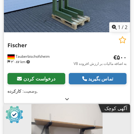
1
/
2
Fischer
‎€۵۰۰
Tauberbischofsheim
۴٬۰۸۷ km
VB به اضافه مالیات بر ارزش افزوده
تماس بگیرید
درخواست کردن
,
وضعیت:
کارکرده
آگهی کوچک