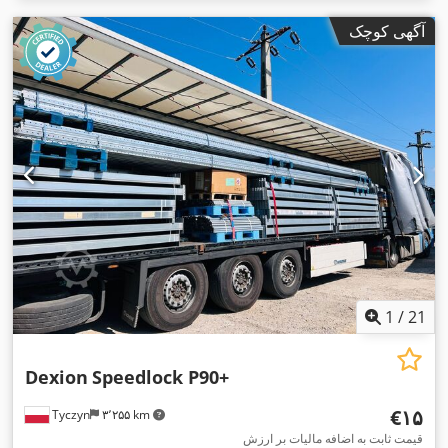
آگهی کوچک
1
/
21
Dexion
Speedlock P90+
‎€۱۵
Tyczyn
۳٬۲۵۵ km
قیمت ثابت به اضافه مالیات بر ارزش