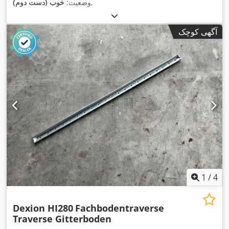
,
وضعیت:
خوب (دست دوم)
آگهی کوچک
1
/
4
Dexion HI280
Fachbodentraverse
Traverse Gitterboden