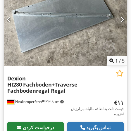
1
/
5
Dexion
HI280
Fachboden+Traverse
Fachbodenregal Regal
‎€۱۱
Neukamperfehn
۴٬۳۱۹ km
قیمت ثابت به اضافه مالیات بر ارزش
افزوده
تماس بگیرید
درخواست کردن