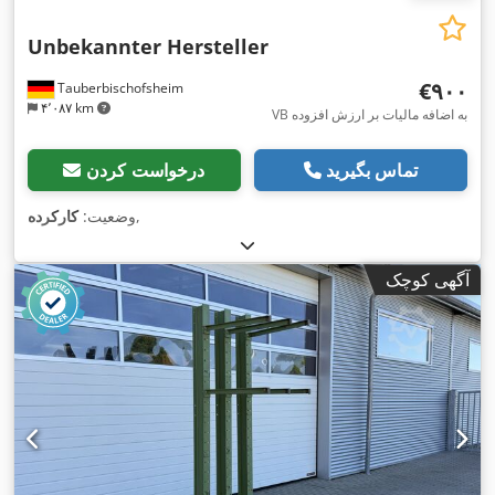
Unbekannter Hersteller
‎€۹۰۰
Tauberbischofsheim
۴٬۰۸۷ km
VB به اضافه مالیات بر ارزش افزوده
تماس بگیرید
درخواست کردن
,
وضعیت:
کارکرده
آگهی کوچک