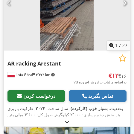
1
/
27
AR racking
Arestant
‎€۱۳
Lisia Góra
۳٬۳۲۴ km
‎€۱۶
VB به اضافه مالیات بر ارزش افزوده
تماس بگیرید
درخواست کردن
وضعیت:
بسیار خوب (کارکرده)
, سال ساخت:
۲۰۲۲
, ظرفیت باربری
هر بخش ذخیره‌سازی:
۲٬۰۰۰ کیلوگرم
, طول کل:
۳٬۶۰۰ میلی‌متر
,
,
ارتفاع کل:
۱۱٬۵۰۰ میلی‌متر