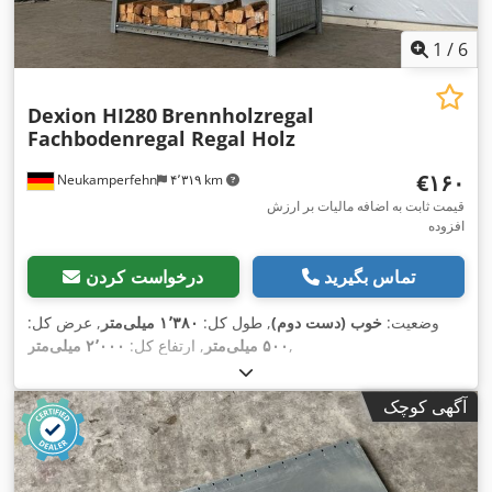
1
/
6
Dexion HI280
Brennholzregal
Fachbodenregal Regal Holz
‎€۱۶۰
Neukamperfehn
۴٬۳۱۹ km
قیمت ثابت به اضافه مالیات بر ارزش
افزوده
تماس بگیرید
درخواست کردن
وضعیت:
خوب (دست دوم)
, طول کل:
۱٬۳۸۰ میلی‌متر
, عرض کل:
,
۵۰۰ میلی‌متر
, ارتفاع کل:
۲٬۰۰۰ میلی‌متر
آگهی کوچک