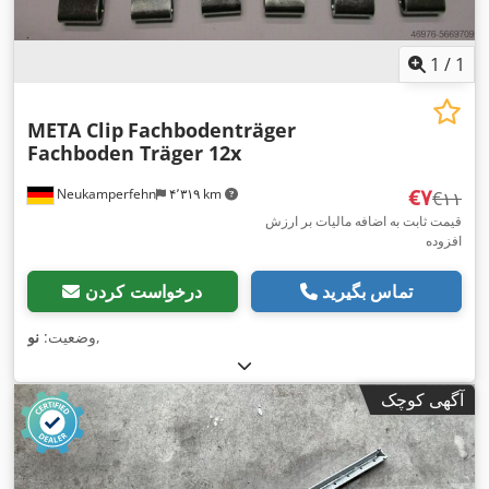
1
/
1
META Clip
Fachbodenträger
Fachboden Träger 12x
‎€۷
Neukamperfehn
۴٬۳۱۹ km
‎€۱۱
قیمت ثابت به اضافه مالیات بر ارزش
افزوده
تماس بگیرید
درخواست کردن
,
وضعیت:
نو
آگهی کوچک