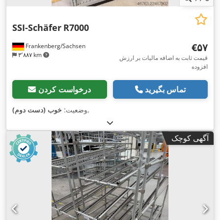
SSI-Schäfer
R7000
‎€۵۷
Frankenberg/Sachsen
۳٬۸۸۷ km
قیمت ثابت به اضافه مالیات بر ارزش
افزوده
تماس بگیرید
درخواست کردن
,
وضعیت:
خوب (دست دوم)
آگهی کوچک