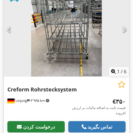
1
/
6
Creform
Rohrstecksystem
‎€۳۵۰
Leipzig
۳٬۹۴۵ km
قیمت ثابت به اضافه مالیات بر ارزش
افزوده
تماس بگیرید
درخواست کردن