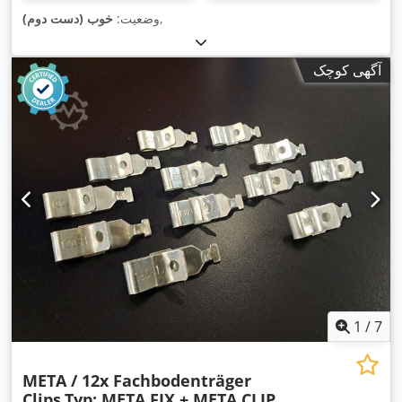
,
وضعیت:
خوب (دست دوم)
آگهی کوچک
1
/
7
META / 12x Fachbodenträger
Clips
Typ: META FIX + META CLIP