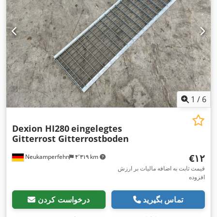
1
/
6
Dexion HI280
eingelegtes
Gitterrost Gitterrostboden
‎€۱۲
Neukamperfehn
۴٬۳۱۹ km
قیمت ثابت به اضافه مالیات بر ارزش
افزوده
تماس بگیرید
درخواست کردن