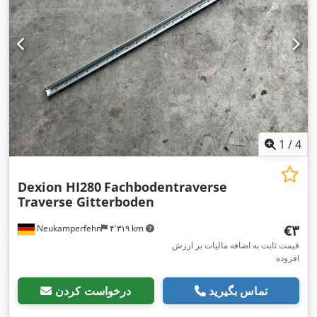
1
/
4
Dexion HI280
Fachbodentraverse
Traverse Gitterboden
‎€۳
Neukamperfehn
۴٬۳۱۹ km
قیمت ثابت به اضافه مالیات بر ارزش
افزوده
تماس بگیرید
درخواست کردن