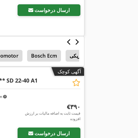
ارسال درخواست
موتورهای الکتریکی
Bosch Ecm
vomotor
آگهی کوچک
**
SD 22-40 A1
km
‎€۳۹۰
قیمت ثابت به اضافه مالیات بر ارزش
افزوده
ارسال درخواست