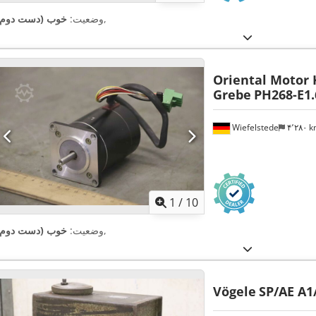
,
وضعیت:
خوب (دست دوم)
Oriental Motor 
Grebe
PH268-E1.
Wiefelstede
۴٬۲۸۰ 
1
/
10
,
وضعیت:
خوب (دست دوم)
Vögele
SP/AE A1