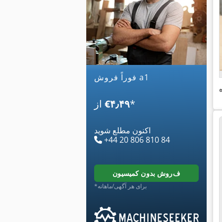
فوراً فروش a1
*
‎€۴٫۴۹
از
اکنون مطلع شوید
+44 20 806 810 84
فروش بدون کمیسیون
*برای هر آگهی/ماهانه