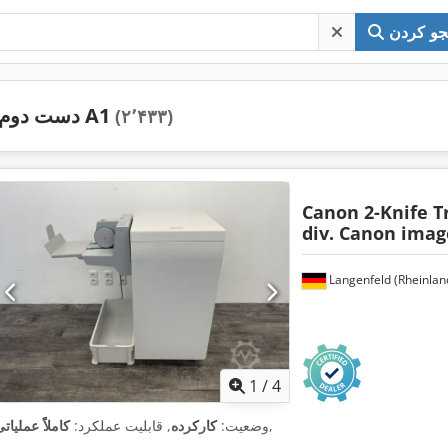
و کردن
دست دوم A1
(۲٬۴۳۳)
Canon 2-Knife 
div. Canon ima
Langenfeld (Rheinlan
1
/
4
,
وضعیت:
کارکرده
, قابلیت عملکرد:
کاملاً عملیات