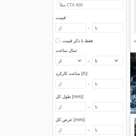
قیمت:
-
ی
فقط با ذکر قیمت
سال ساخت:
-
ساعت کارکرد [h]:
-
طول کل [mm]:
-
عرض کل [mm]:
-