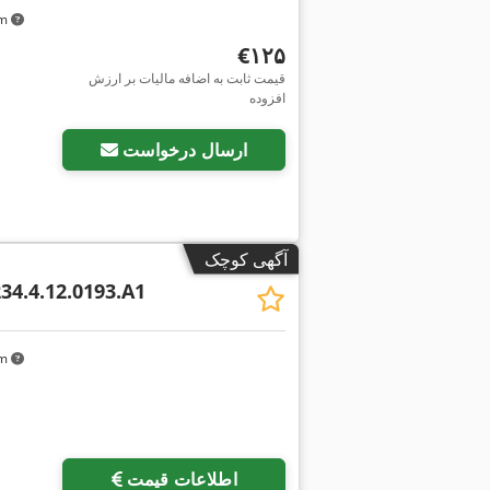
km
‎€۱۲۵
قیمت ثابت به اضافه مالیات بر ارزش
افزوده
ارسال درخواست
آگهی کوچک
234.4.12.0193.A1
km
اطلاعات قیمت