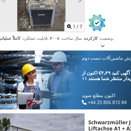
1
/
7
,
وضعیت:
کارکرده
, سال ساخت:
۲۰۰۸
, قابلیت عملکرد:
کاملاً عملیات
وش ماشین‌آلات دست دوم
‎€۴٫۴۹ ثبت آگهی کنید
یدار
منتظر شما هستند
اکنون مطلع شوید
+44 20 806 810 84
Schwarzmüller
Liftachse A1 + A