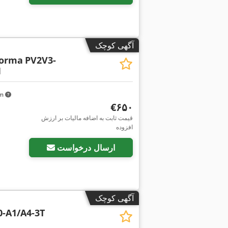
آگهی کوچک
norma
PV2V3-
1
km
‎€۶۵۰
قیمت ثابت به اضافه مالیات بر ارزش
افزوده
ارسال درخواست
آگهی کوچک
0-A1/A4-3T