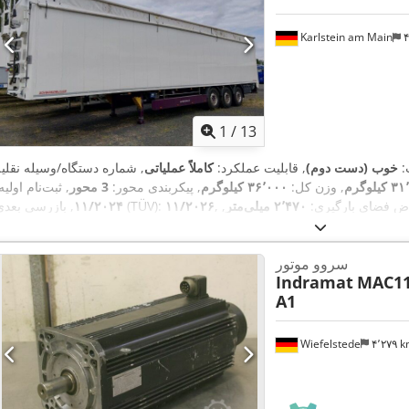
Karlstein am Main
1
/
13
:
خوب (دست دوم)
, قابلیت عملکرد:
کاملاً عملیاتی
یلوگرم
, وزن کل:
۳۶٬۰۰۰ کیلوگرم
, پیکربندی محور:
3 محور
, ثبت‌نام اولیه
ض فضای بارگیری:
۲٬۴۷۰ میلی‌متر
,
۱۱/۲۰۲۶
, بازرسی بعدی (TÜV):
۱۱/۲۰۲۴
, حجم فضای بارگیری:
۸۹ متر مکعب
, سیستم تعلیق:
هوا
, سایز تایر:
,
رنگ:
سفید
, سال ساخت:
۲۰۲۴
, تجهیزات:
سروو موتور
Indramat
MAC11
A1
Wiefelstede
۴٬۲۷۹ 