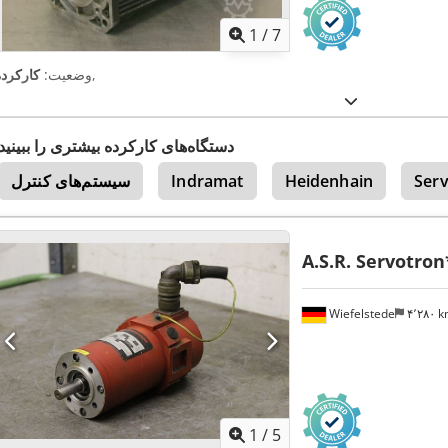
1
/
7
,
وضعیت:
کارکرده
دستگاه‌های کارکرده بیشتری را ببینید
Ser
Heidenhain
Indramat
سیستم‌های کنترل
A.S.R. Servotron
Wiefelstede
۴٬۲۸۰ 
1
/
5