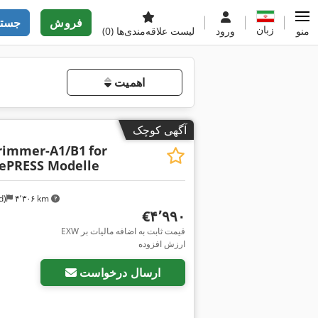
فروش
جستج
زبان
منو
ورود
لیست علاقه‌مندی‌ها
(0)
اهمیت
آگهی کوچک
Trimmer-A1/B1
for
gePRESS Modelle
d)
۴٬۳۰۶ km
‎€۴٬۹۹۰
EXW قیمت ثابت به اضافه مالیات بر
ارزش افزوده
ارسال درخواست