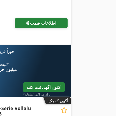
اطلاعات قیمت
فوراً فر
*
اکنون از 
۱۱ میلیون خر
اکنون آگهی ثبت کنید
*برای هر آگهی/ماهانه
آگهی کوچک
J-Serie Vollalu
3