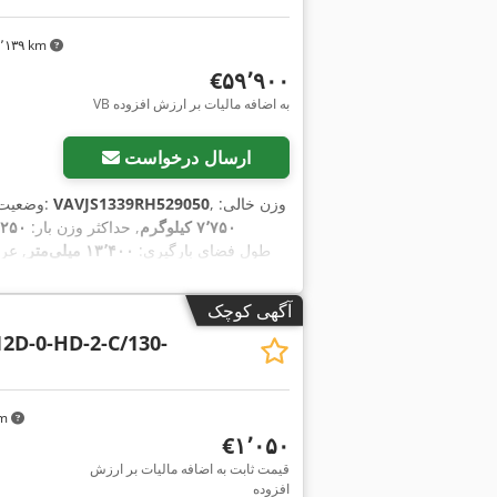
۴٬۱۳۹ km
‎€۵۹٬۹۰۰
VB به اضافه مالیات بر ارزش افزوده
ارسال درخواست
, وزن خالی:
VAVJS1339RH529050
, شماره دستگاه/وسیله نقلیه:
وضعیت
۷٬۷۵۰ کیلوگرم
, حداکثر وزن بار:
۳۱٬۲۵۰ ک
, طول فضای بارگیری:
۱۳٬۴۰۰ میلی‌متر
, عر
,
385/65 R 22.5
ارتفاع فضای بارگیری:
۲٬۷۵۰ میلی‌متر
آگهی کوچک
2D-0-HD-2-C/130-
km
‎€۱٬۰۵۰
قیمت ثابت به اضافه مالیات بر ارزش
افزوده