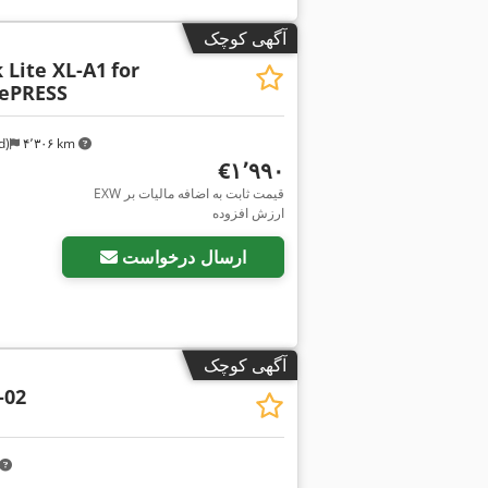
آگهی کوچک
Lite XL-A1
for
gePRESS
d)
۴٬۳۰۶ km
‎€۱٬۹۹۰
EXW قیمت ثابت به اضافه مالیات بر
ارزش افزوده
ارسال درخواست
آگهی کوچک
-02