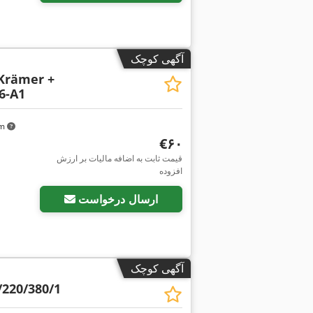
آگهی کوچک
Krämer +
6-A1
km
‎€۶۰
قیمت ثابت به اضافه مالیات بر ارزش
افزوده
ارسال درخواست
آگهی کوچک
/220/380/1