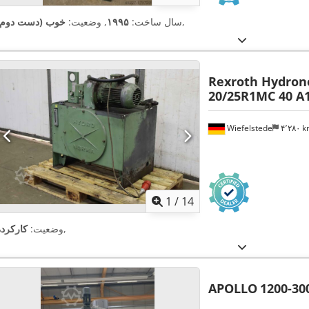
,
سال ساخت:
۱۹۹۵
, وضعیت:
خوب (دست دوم)
Rexroth Hydro
20/25R1MC 40 A
Wiefelstede
۴٬۲۸۰ 
1
/
14
,
وضعیت:
کارکرده
APOLLO
1200-30