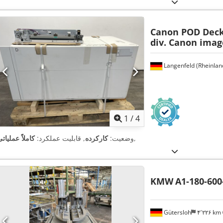
Canon POD Deck 
div. Canon ima
Langenfeld (Rheinlan
1
/
4
,
وضعیت:
کارکرده
, قابلیت عملکرد:
کاملاً عملیات
KMW
A1-180-600
Gütersloh
۴٬۲۲۶ km