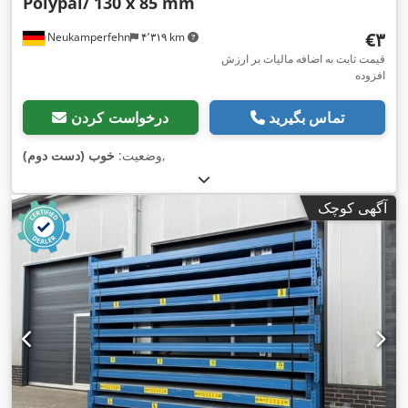
Polypal/ 130 x 85 mm
‎€۳
Neukamperfehn
۴٬۳۱۹ km
قیمت ثابت به اضافه مالیات بر ارزش
افزوده
تماس بگیرید
درخواست کردن
,
وضعیت:
خوب (دست دوم)
آگهی کوچک