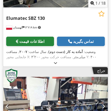
1
/
18
Elumatec
SBZ 130
۴٬۲۱۹ km
لهستان
تماس بگیرید
اطلاعات قیمت
وضعیت:
آماده به کار (دست دوم)
, سال ساخت:
۲۰۰۷
, مسافت
۴۰۰
, مسافت حرکت محور Y:
۴٬۲۰۰ میلی‌متر
جابجایی محور X:
۳۰۰ میلی‌متر
, وزن کل:
۹٬۰۰۰
, مسافت حرکت محور Z:
میلی‌متر
کیلوگرم
, حداکثر سرعت اسپیندل:
۶٬۰۰۰ دور/دقیقه
, توان موتور
حراج
,
اسپیندل:
۵٬۵۰۰ وات
, تعداد محور:
۳