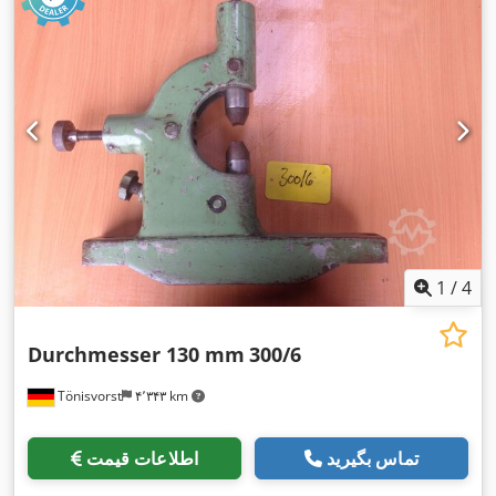
1
/
4
Durchmesser 130 mm
300/6
Tönisvorst
۴٬۳۴۳ km
تماس بگیرید
اطلاعات قیمت