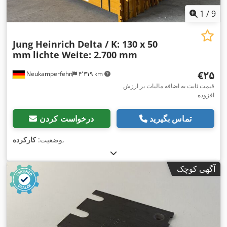
1
/
9
Jung Heinrich Delta / K: 130 x 50
mm
lichte Weite: 2.700 mm
‎€۲۵
Neukamperfehn
۴٬۳۱۹ km
قیمت ثابت به اضافه مالیات بر ارزش
افزوده
تماس بگیرید
درخواست کردن
,
وضعیت:
کارکرده
آگهی کوچک