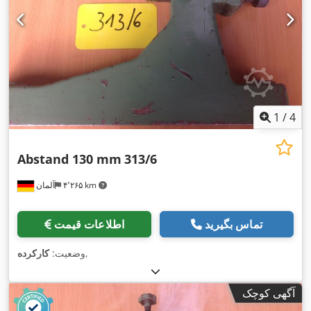
1
/
4
Abstand 130 mm
313/6
۴٬۲۶۵ km
آلمان
تماس بگیرید
اطلاعات قیمت
,
وضعیت:
کارکرده
آگهی کوچک