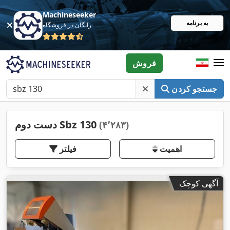
Machineseeker
به برنامه
رایگان در فروشگاه
فروش
جستجو کردن
دست دوم Sbz 130
(۴٬۲۸۳)
اهمیت
فیلتر
آگهی کوچک