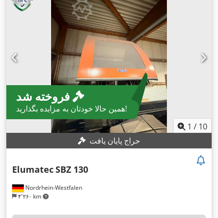
فروخته شد
همین حالا خودتان به مزایده بگذارید!
1
/
10
حراج پایان یافت
Elumatec
SBZ 130
Nordrhein-Westfalen
۴٬۲۶۰ km