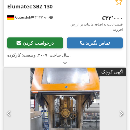
Elumatec
SBZ 130
‎€۳۲٬۰۰۰
Gütersloh
۴٬۲۲۷ km
قیمت ثابت به اضافه مالیات بر ارزش
افزوده
تماس بگیرید
درخواست کردن
,
سال ساخت:
۲۰۰۷
, وضعیت:
کارکرده
آگهی کوچک