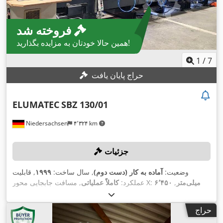
فروخته شد
همین حالا خودتان به مزایده بگذارید!
1
/
7
حراج پایان یافت
ELUMATEC
SBZ 130/01
Niedersachsen
۴٬۳۲۴ km
جزئیات
وضعیت:
آماده به کار (دست دوم)
, سال ساخت:
۱۹۹۹
, قابلیت
۶٬۴۵۰ میلی‌متر
,
, مسافت جابجایی محور X:
عملکرد:
کاملاً عملیاتی
۳۸۰
, مسافت حرکت محور Z:
۴۰۰ میلی‌متر
مسافت حرکت محور Y:
میلی‌متر
, حداکثر سرعت چرخش:
۶٬۰۰۰ دور/دقیقه
, قطر ابزار:
۸۰
حراج
,
میلی‌متر