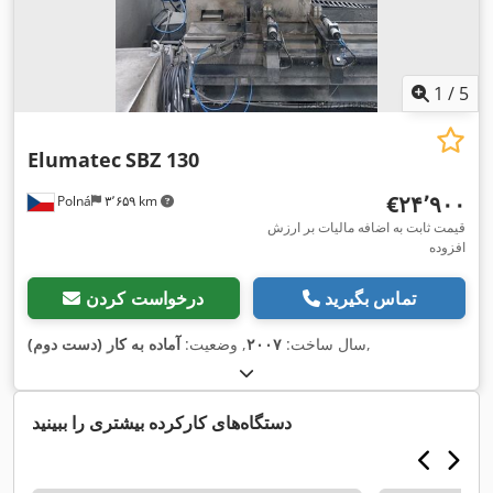
1
/
5
Elumatec
SBZ 130
‎€۲۴٬۹۰۰
Polná
۳٬۶۵۹ km
قیمت ثابت به اضافه مالیات بر ارزش
افزوده
تماس بگیرید
درخواست کردن
,
سال ساخت:
۲۰۰۷
, وضعیت:
آماده به کار (دست دوم)
دستگاه‌های کارکرده بیشتری را ببینید