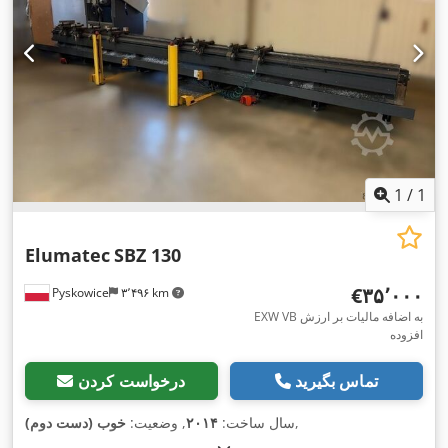
1
/
1
Elumatec
SBZ 130
‎€۳۵٬۰۰۰
Pyskowice
۳٬۴۹۶ km
EXW VB به اضافه مالیات بر ارزش
افزوده
تماس بگیرید
درخواست کردن
,
سال ساخت:
۲۰۱۴
, وضعیت:
خوب (دست دوم)