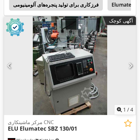
Elumatec
فرزکاری برای تولید پنجره‌های آلومینیومی
o
آگهی کوچک
1
/
4
مرکز ماشینکاری CNC
ELU
Elumatec SBZ 130/01