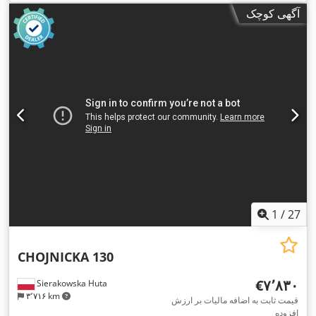
آگهی کوچک
1
/
27
CHOJNICKA 130
‎€۷٬۸۳۰
Sierakowska Huta
۳٬۷۱۶ km
قیمت ثابت به اضافه مالیات بر ارزش
افزوده