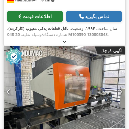
Wiesbaden
۴٬۱۹۹ km
تماس بگیرید
اطلاعات قیمت
سال ساخت:
۱۹۹۴
, وضعیت:
ناقل قطعات یدکی معیوب (کارکرده)
,
,
20 048 M100390 130003048
شماره دستگاه/وسیله نقلیه:
آگهی کوچک