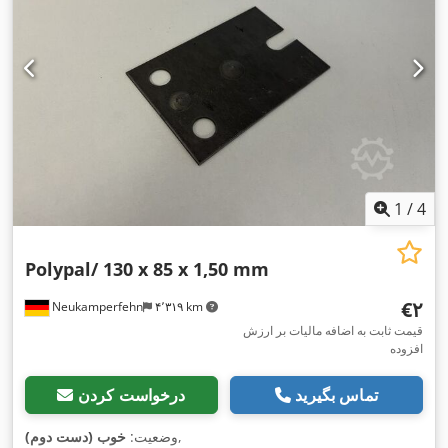
1
/
4
Polypal/ 130 x 85 x 1,50 mm
‎€۲
Neukamperfehn
۴٬۳۱۹ km
قیمت ثابت به اضافه مالیات بر ارزش
افزوده
تماس بگیرید
درخواست کردن
,
وضعیت:
خوب (دست دوم)