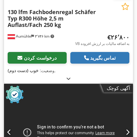
130 lfm Fachbodenregal Schäfer
Typ R300
Höhe 2,5 m
Auflast/Fach 250 kg
‎€۲۶٬۸۰۰
Aumühle
۳٬۷۴۶ km
VB به اضافه مالیات بر ارزش افزوده
تماس بگیرید
درخواست کردن
,
وضعیت:
خوب (دست دوم)
آگهی کوچک