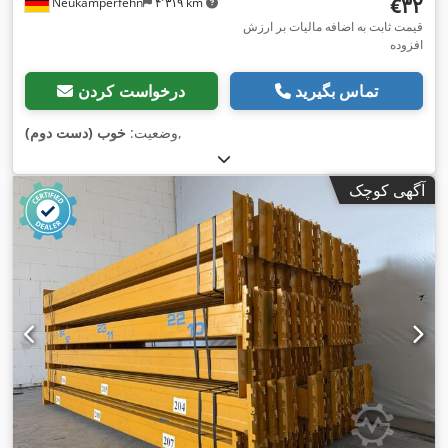
‎€۳۲
Neukamperfehn
۴٬۳۱۹ km
قیمت ثابت به اضافه مالیات بر ارزش
افزوده
تماس بگیرید
درخواست کردن
,
وضعیت:
خوب (دست دوم)
آگهی کوچک