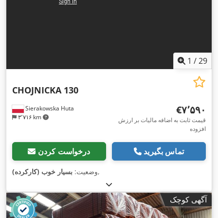
1
/
29
CHOJNICKA 130
‎€۷٬۵۹۰
Sierakowska Huta
۳٬۷۱۶ km
قیمت ثابت به اضافه مالیات بر ارزش
افزوده
تماس بگیرید
درخواست کردن
,
وضعیت:
بسیار خوب (کارکرده)
آگهی کوچک