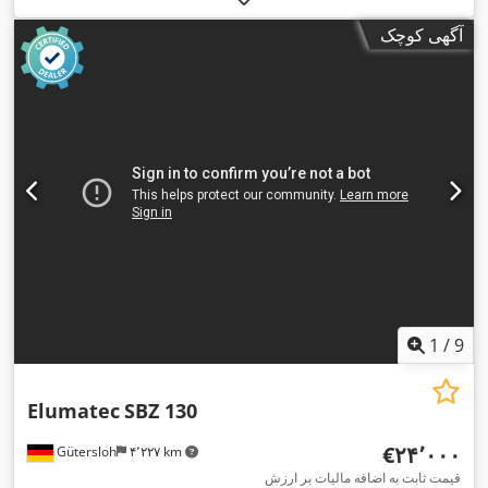
آگهی کوچک
1
/
9
Elumatec
SBZ 130
‎€۲۴٬۰۰۰
Gütersloh
۴٬۲۲۷ km
قیمت ثابت به اضافه مالیات بر ارزش