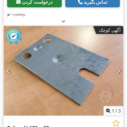
تماس بگیرید
درخواست کردن
,
وضعیت:
نو
آگهی کوچک
1
/
3