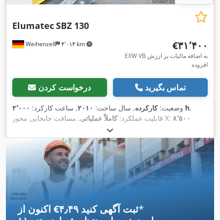
Elumatec
SBZ 130
‎€۳۱٬۴۰۰
Weihenzell
۴٬۰۱۴ km
EXW VB به اضافه مالیات بر ارزش
افزوده
تماس بگیرید
درخواست کردن
,
۲٬۰۰۰ h
وضعیت:
کارکرده
, سال ساخت:
۲۰۱۰
, ساعت کارکرد:
۸٬۵۰۰
, مسافت جابجایی محور X:
قابلیت عملکرد:
کاملاً عملیاتی
۴۸۰ میلی‌متر
, مسافت حرکت
, مسافت حرکت محور Y:
میلی‌متر
۳۲۰ میلی‌متر
, توان نامی (ظاهری):
۸ کی‌وی‌ای
, طول قطعه
محور Z:
کار (حداکثر):
۸٬۵۰۰ میلی‌متر
, ارتفاع کل:
۳٬۱۰۰ میلی‌متر
, طول کل:
۱۱٬۵۰۰ میلی‌متر
, عرض کل:
۳٬۰۰۰ میلی‌متر
, حداکثر سرعت
چرخش:
۱۵٬۰۰۰ دور/دقیقه
, وزن کل:
۶٬۰۰۰ کیلوگرم
, سرعت
اسپیندل (دقیقه):
۱۵٬۰۰۰ دور/دقیقه
, توان موتور اسپیندل:
۵٬۵۰۰ وات
,
, نوع جریان ورودی:
سه فاز
, تجهیزات:
مستندات /
۴۰۰ V
ولتاژ ورودی:
,
راهنما
*
اکنون از ‎€۴٫۴۹ ثبت آگهی کنید