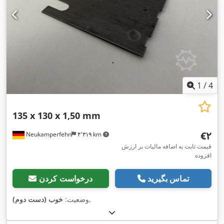
1
/
4
135 x 130 x 1,50 mm
‎€۲
Neukamperfehn
۴٬۳۱۹ km
قیمت ثابت به اضافه مالیات بر ارزش
افزوده
تماس بگیرید
درخواست کردن
,
وضعیت:
خوب (دست دوم)