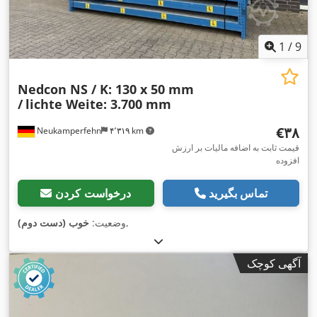
1
/
9
Nedcon NS / K: 130 x 50 mm
/
lichte Weite: 3.700 mm
‎€۳۸
Neukamperfehn
۴٬۳۱۹ km
قیمت ثابت به اضافه مالیات بر ارزش
افزوده
تماس بگیرید
درخواست کردن
,
وضعیت:
خوب (دست دوم)
آگهی کوچک