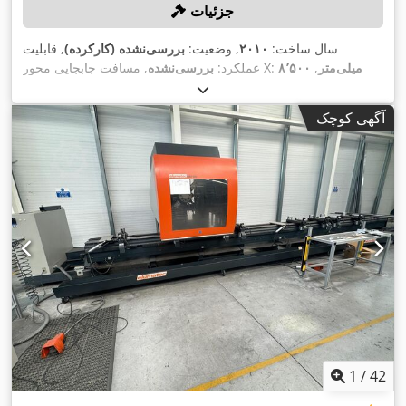
جزئیات
سال ساخت:
۲۰۱۰
, وضعیت:
بررسی‌نشده (کارکرده)
, قابلیت
۸٬۵۰۰ میلی‌متر
,
, مسافت جابجایی محور X:
عملکرد:
بررسی‌نشده
۳۲۵
, مسافت حرکت محور Z:
۴۸۰ میلی‌متر
مسافت حرکت محور Y:
,
میلی‌متر
, حداکثر سرعت چرخش:
۱۵٬۰۰۰ دور/دقیقه
آگهی کوچک
1
/
42