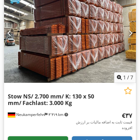
1
/
7
Stow NS/ 2.700 mm/ K: 130 x 50
mm/
Fachlast: 3.000 Kg
‎€۳۷
Neukamperfehn
۴٬۳۱۹ km
قیمت ثابت به اضافه مالیات بر ارزش
افزوده