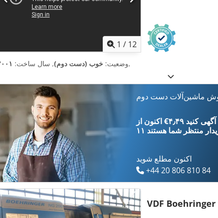
1
/
12
,
وضعیت:
خوب (دست دوم)
, سال ساخت:
۲۰۰۱
وش ماشین‌آلات دست دوم
‎€۴٫۴۹ ثبت آگهی کنید
یدار
منتظر شما هستند
اکنون مطلع شوید
+44 20 806 810 84
VDF Boehringer