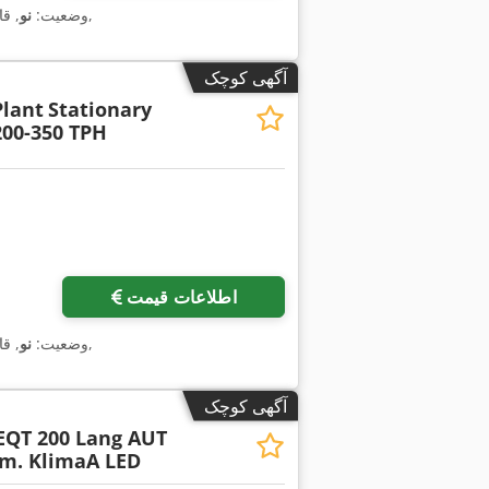
,
وضعیت:
نو
, ق
آگهی کوچک
Plant
Stationary
200-350 TPH
اطلاعات قیمت
,
وضعیت:
نو
, ق
آگهی کوچک
EQT 200 Lang AUT
am. KlimaA LED