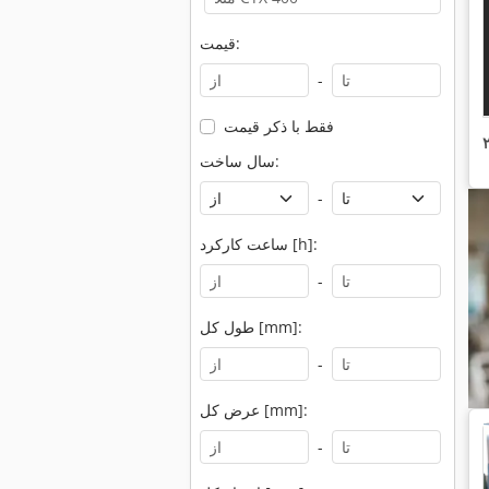
قیمت:
-
فقط با ذکر قیمت
سال ساخت:
-
ساعت کارکرد [h]:
-
طول کل [mm]:
-
عرض کل [mm]:
-