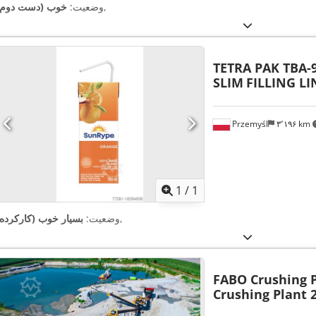
,
وضعیت:
خوب (دست دوم)
TETRA PAK TBA-9
SLIM
FILLING LI
Przemyśl
۳٬۱۹۶ km
اویر بیشتر
1
/
1
,
وضعیت:
بسیار خوب (کارکرده)
FABO Crushing 
Crushing Plant 