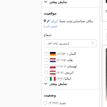
نمایش بیشتر
موقعیت
مکان شناسایی‌شده شما:
ایران
(تغییر دادن)
شعاع:
Peddinghaus Blechschere
Peddinghaus Junior
نامحدود
(۲۳٬۱۲۵)
آلمان
(۱۴٬۵۳۰)
هلند
(۲٬۱۶۵)
لهستان
(۱٬۸۱۶)
اتریش
(۷۱۷)
ایتالیا
(۶۳۶)
نمایش بیشتر
وضعیت
جدید
(۴٬۴۷۴)