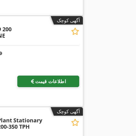
آگهی کوچک
 200
NE
درخواست تص
اطلاعات قیمت
آگهی کوچک
Plant
Stationary
200-350 TPH