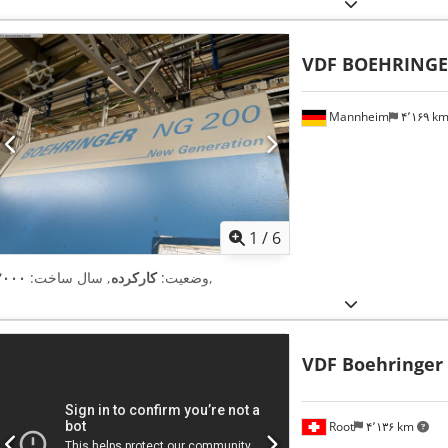
VDF BOEHRING
Mannheim
۴٬۱۶۹ k
1
/
6
,
وضعیت:
کارکرده
, سال ساخت:
۲۰۰۰
VDF Boehringer
Root
۴٬۱۳۶ km