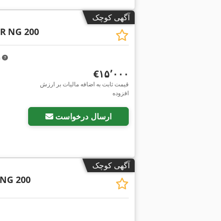
آگهی کوچک
ER
NG 200
m
‎€۱۵٬۰۰۰
قیمت ثابت به اضافه مالیات بر ارزش
افزوده
ارسال درخواست
آگهی کوچک
NG 200