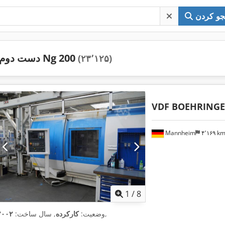
و کردن
دست دوم Ng 200
(۲۳٬۱۲۵)
VDF BOEHRING
Mannheim
۴٬۱۶۹ k
1
/
8
,
وضعیت:
کارکرده
, سال ساخت:
۲۰۰۲