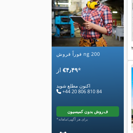
فوراً فروش ng 200
*
‎€۴٫۴۹
از
اکنون مطلع شوید
+44 20 806 810 84
فروش بدون کمیسیون
*برای هر آگهی/ماهانه