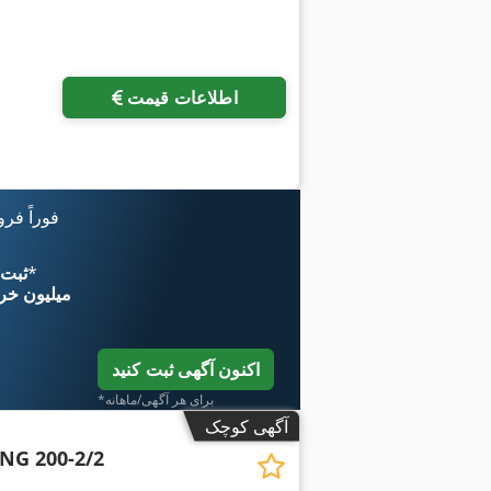
اطلاعات قیمت
فوراً فر
*
اکنون از 
۱۱ میلیون خر
اکنون آگهی ثبت کنید
*برای هر آگهی/ماهانه
آگهی کوچک
NG 200-2/2