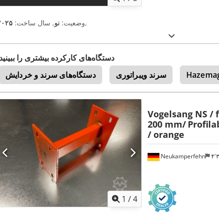
,
وضعیت:
نو
, سال ساخت:
۲۰۲۵
دستگاه‌های کارکرده بیشتری را ببینید
Hazema
سرند ویبراتوری
دستگاه‌های سرند و خردایش
Vogelsang NS / 
200 mm/
Profila
/ orange
Neukamperfehn
۴
1
/
4