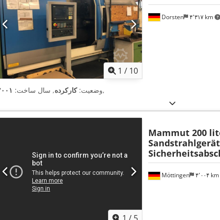
Dorsten
۴٬۳۱۷ km
1
/
10
,
وضعیت:
کارکرده
, سال ساخت:
۲۰۰۱
Mammut 200 lit
Sandstrahlgerät
Sicherheitsabsc
Möttingen
۴٬۰۰۴ k
1
/
5