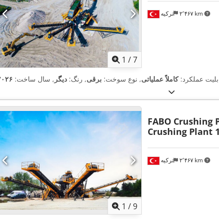
۲٬۴۶۷ km
ترکیه
1
/
7
ابلیت عملکرد:
کاملاً عملیاتی
, نوع سوخت:
برقی
, رنگ:
دیگر
, سال ساخت:
۲۰۲۶
FABO Crushing 
Crushing Plant 
۲٬۴۶۷ km
ترکیه
1
/
9