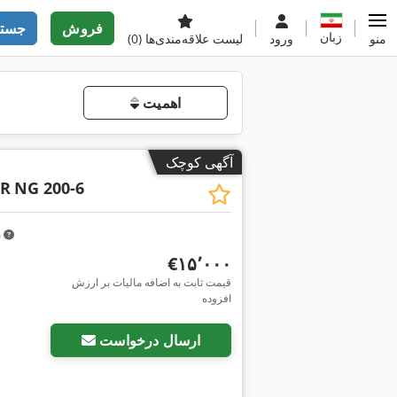
فروش
جستج
زبان
منو
ورود
لیست علاقه‌مندی‌ها
(0)
اهمیت
آگهی کوچک
ER
NG 200-6
m
‎€۱۵٬۰۰۰
قیمت ثابت به اضافه مالیات بر ارزش
افزوده
ارسال درخواست