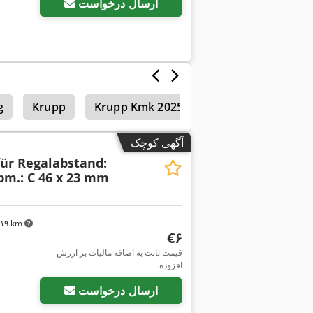
ارسال درخواست
قیچی اهرمی دستی
Krupp Kmk 2025
Krupp
g
آگهی کوچک
für Regalabstand:
bm.: C 46 x 23 mm
٬۳۱۹ km
‎€۶
قیمت ثابت به اضافه مالیات بر ارزش
افزوده
ارسال درخواست