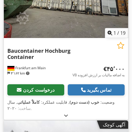
1
/
19
Baucontainer
Hochburg
Container
‎€۴۵٬۰۰۰
Frankfurt am Main
۴٬۱۶۲ km
VB به اضافه مالیات بر ارزش افزوده
تماس بگیرید
درخواست کردن
وضعیت:
خوب (دست دوم)
, قابلیت عملکرد:
کاملاً عملیاتی
, سال
,
ساخت:
۲۰۲۰
آگهی کوچک