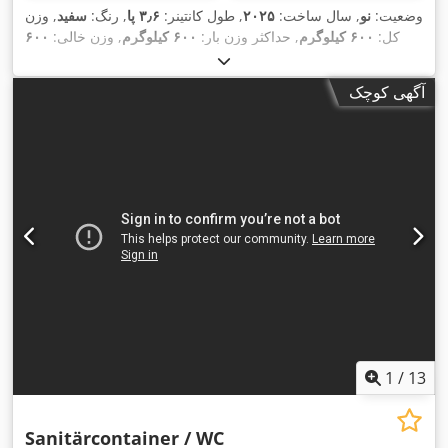
وضعیت:
نو
, سال ساخت:
۲۰۲۵
, طول کانتینر:
۳٫۶ پا
, رنگ:
سفید
, وزن
کل:
۶۰۰ کیلوگرم
, حداکثر وزن بار:
۶۰۰ کیلوگرم
, وزن خالی:
۶۰۰
کیلوگرم
, حجم فضای بارگیری:
۳٫۴ متر مکعب
, عرض فضای بارگیری:
۱٬۱۰۰ میلی‌متر
, طول فضای بارگیری:
۱٬۲۰۰ میلی‌متر
, ارتفاع فضای
آگهی کوچک
, شماره دستگاه/وسیله نقلیه:
بارگیری:
۲٬۶۰۰ میلی‌متر
,
, تجهیزات:
حمام
Sanitärcontainer WC
1
/
13
Sanitärcontainer / WC