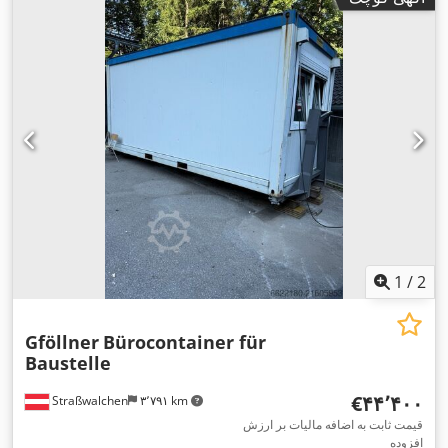
1
/
2
Gföllner
Bürocontainer für
Baustelle
‎€۴۴٬۴۰۰
Straßwalchen
۳٬۷۹۱ km
قیمت ثابت به اضافه مالیات بر ارزش
افزوده