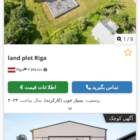
1
/
8
land plot
Riga
Rīga
۳٬۵۴۵ km
تماس بگیرید
اطلاعات قیمت
,
وضعیت:
بسیار خوب (کارکرده)
, سال ساخت:
۲۰۲۳
آگهی کوچک