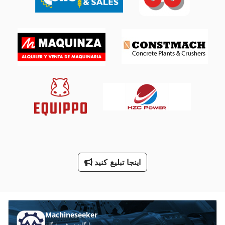
نشانگان کلاین Sf 10
پرس کارتن
پرس کانت
کابین های عایق صدا
کار خودرو
کان
کانت بانک
کانتر سرد
اینجا تبلیغ کنید
کانتر فروش
کوره اتاق
Machineseeker
رایگان در فروشگاه