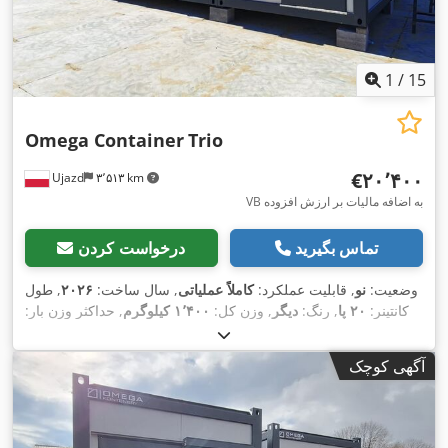
1
/
15
Omega Container
Trio
‎€۲۰٬۴۰۰
Ujazd
۳٬۵۱۳ km
VB به اضافه مالیات بر ارزش افزوده
تماس بگیرید
درخواست کردن
وضعیت:
نو
, قابلیت عملکرد:
کاملاً عملیاتی
, سال ساخت:
۲۰۲۶
, طول
کانتینر:
۲۰ پا
, رنگ:
دیگر
, وزن کل:
۱٬۴۰۰ کیلوگرم
, حداکثر وزن بار:
۵٬۰۰۰ کیلوگرم
, وزن خالی:
۱٬۳۰۰ کیلوگرم
, عرض فضای بارگیری:
۴٬۸۷۶ میلی‌متر
, طول فضای بارگیری:
۶٬۰۵۸ میلی‌متر
, ارتفاع فضای
آگهی کوچک
,
بارگیری:
۲۸۵ میلی‌متر
, تجهیزات:
واحد خنک‌کننده