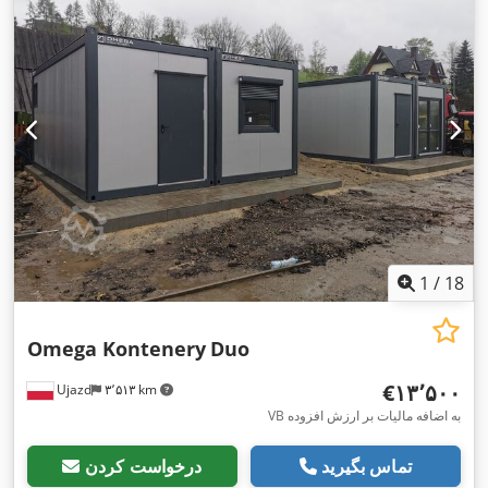
1
/
18
Omega Kontenery
Duo
‎€۱۳٬۵۰۰
Ujazd
۳٬۵۱۳ km
VB به اضافه مالیات بر ارزش افزوده
تماس بگیرید
درخواست کردن