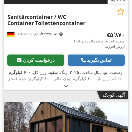
Sanitärcontainer / WC
Container
Toilettencontainer
‎€۵٬۸۷۰
Bad Hönningen
۴٬۲۷۰ km
FCA قیمت ثابت به اضافه مالیات بر
ارزش افزوده
تماس بگیرید
درخواست کردن
وضعیت:
نو
, سال ساخت:
۲۰۲۵
, رنگ:
سفید
, وزن کل:
۶۰۰ کیلوگرم
,
حداکثر وزن بار:
۶۰۰ کیلوگرم
, وزن خالی:
۶۰۰ کیلوگرم
, حجم فضای
بارگیری:
۶٫۶ متر مکعب
, عرض فضای بارگیری:
۲٬۲۰۰ میلی‌متر
,
طول فضای بارگیری:
۲٬۲۰۰ میلی‌متر
, ارتفاع فضای بارگیری:
۲٬۵۰۰
آگهی کوچک
,
Modell Behinderten WC
, شماره دستگاه/وسیله نقلیه:
میلی‌متر
,
تجهیزات:
حمام