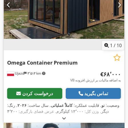
1
/
10
Omega Container
Premium
‎€۶۸٬۰۰۰
Ujazd
۳٬۵۱۳ km
VB به اضافه مالیات بر ارزش افزوده
تماس بگیرید
درخواست کردن
وضعیت:
نو
, قابلیت عملکرد:
کاملاً عملیاتی
, سال ساخت:
۲۰۲۶
, رنگ:
دیگر
, وزن کل:
۱۲٬۰۰۰ کیلوگرم
, عرض فضای بارگیری:
۴٬۲۰۰
میلی‌متر
, طول فضای بارگیری:
۱۳٬۰۰۰ میلی‌متر
, ارتفاع فضای
,
بارگیری:
۳٬۰۰۰ میلی‌متر
, تجهیزات:
واحد خنک‌کننده