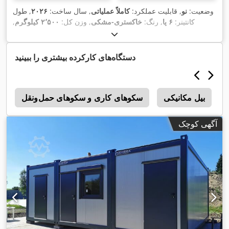
وضعیت:
نو
, قابلیت عملکرد:
کاملاً عملیاتی
, سال ساخت:
۲۰۲۶
, طول
کانتینر:
۶ پا
, رنگ:
خاکستری-مشکی
, وزن کل:
۲٬۵۰۰ کیلوگرم
,
حداکثر وزن بار:
۵٬۰۰۰ کیلوگرم
, عرض فضای بارگیری:
۴٬۸۷۶
میلی‌متر
, طول فضای بارگیری:
۶٬۰۵۸ میلی‌متر
, ارتفاع فضای
,
بارگیری:
۲۸۵ میلی‌متر
, تجهیزات:
واحد خنک‌کننده
دستگاه‌های کارکرده بیشتری را ببینید
بیل مکانیکی
سکوهای کاری و سکوهای حمل‌ونقل
0
آگهی کوچک