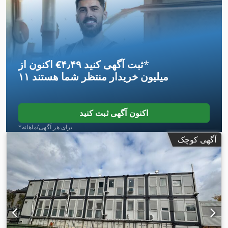
*
اکنون از ‎€۴٫۴۹ ثبت آگهی کنید
۱۱ میلیون خریدار
منتظر شما هستند
اکنون آگهی ثبت کنید
*برای هر آگهی/ماهانه
آگهی کوچک