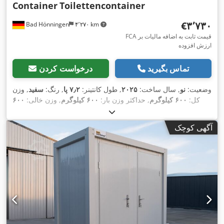
Container
Toilettencontainer
‎€۳٬۷۳۰
Bad Hönningen
۴٬۲۷۰ km
FCA قیمت ثابت به اضافه مالیات بر
ارزش افزوده
تماس بگیرید
درخواست کردن
وضعیت:
نو
, سال ساخت:
۲۰۲۵
, طول کانتینر:
۷٫۲ پا
, رنگ:
سفید
, وزن
کل:
۶۰۰ کیلوگرم
, حداکثر وزن بار:
۶۰۰ کیلوگرم
, وزن خالی:
۶۰۰
کیلوگرم
, حجم فضای بارگیری:
۶٫۶ متر مکعب
, عرض فضای بارگیری:
۱٬۲۰۰ میلی‌متر
, طول فضای بارگیری:
۲٬۴۰۰ میلی‌متر
, ارتفاع فضای
آگهی کوچک
, شماره دستگاه/وسیله نقلیه:
بارگیری:
۲٬۵۰۰ میلی‌متر
,
, تجهیزات:
حمام, دوش
Sanitärcontainer WC-WC