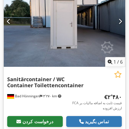
1
/
6
Sanitärcontainer / WC
Container
Toilettencontainer
‎€۲٬۴۸۰
Bad Hönningen
۴٬۲۷۰ km
FCA قیمت ثابت به اضافه مالیات بر
ارزش افزوده
تماس بگیرید
درخواست کردن