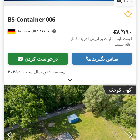
1
/
7
BS-Container
006
‎€۸٬۹۹۰
Hamburg
۴٬۱۶۱ km
قیمت ثابت مالیات بر ارزش افزوده قابل
اعلام نیست
تماس بگیرید
درخواست کردن
,
وضعیت:
نو
, سال ساخت:
۲۰۲۵
آگهی کوچک