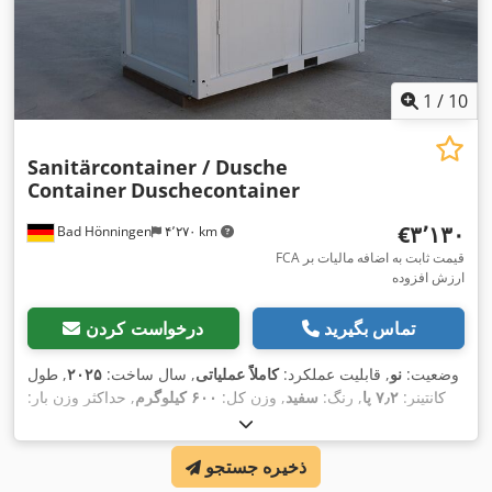
1
/
10
Sanitärcontainer / Dusche
Container
Duschecontainer
‎€۳٬۱۳۰
Bad Hönningen
۴٬۲۷۰ km
FCA قیمت ثابت به اضافه مالیات بر
ارزش افزوده
تماس بگیرید
درخواست کردن
وضعیت:
نو
, قابلیت عملکرد:
کاملاً عملیاتی
, سال ساخت:
۲۰۲۵
, طول
کانتینر:
۷٫۲ پا
, رنگ:
سفید
, وزن کل:
۶۰۰ کیلوگرم
, حداکثر وزن بار:
۶۰۰ کیلوگرم
, وزن خالی:
۶۰۰ کیلوگرم
, حجم فضای بارگیری:
۶٫۶ متر
مکعب
, عرض فضای بارگیری:
۱٬۲۰۰ میلی‌متر
, طول فضای بارگیری:
ذخیره جستجو
۲٬۲۰۰ میلی‌متر
, ارتفاع فضای بارگیری:
۲٬۵۰۰ میلی‌متر
, شماره
,
Sanitärcontainer DUSCHE-DUSCHE
دستگاه/وسیله نقلیه: