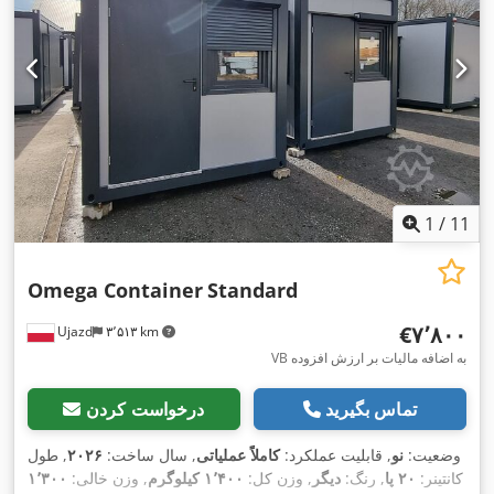
1
/
11
Omega Container
Standard
‎€۷٬۸۰۰
Ujazd
۳٬۵۱۳ km
VB به اضافه مالیات بر ارزش افزوده
تماس بگیرید
درخواست کردن
وضعیت:
نو
, قابلیت عملکرد:
کاملاً عملیاتی
, سال ساخت:
۲۰۲۶
, طول
کانتینر:
۲۰ پا
, رنگ:
دیگر
, وزن کل:
۱٬۴۰۰ کیلوگرم
, وزن خالی:
۱٬۳۰۰