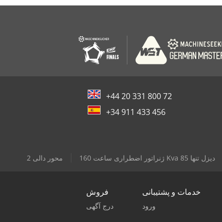
+44 20 331 800 72
+34 911 433 456
ژنراتور اضطراری ساعت 160 Kva دیزل تنها 85
2 محور دالی
خدمات و پشتیبانی
فروش
ورود
درج آگهی