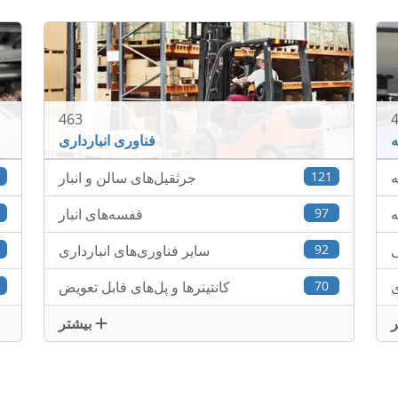
463
ه
فناوری انبارداری
ه
121
جرثقیل‌های سالن و انبار
9
ه
97
قفسه‌های انبار
1
ی
92
سایر فناوری‌های انبارداری
5
ی
70
کانتینرها و پل‌های قابل تعویض
2
بیشتر