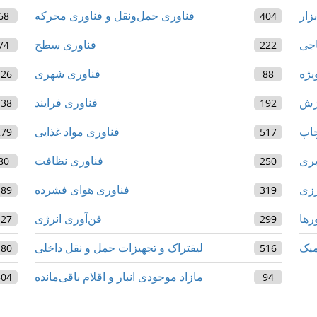
زار
فناوری حمل‌ونقل و فناوری محرکه
68
404
اجی
فناوری سطح
74
222
یژه
فناوری شهری
126
88
ازش
فناوری فرایند
138
192
چاپ
فناوری مواد غذایی
279
517
بری
فناوری نظافت
80
250
رزی
فناوری هوای فشرده
489
319
رها
فن‌آوری انرژی
427
299
میک
لیفتراک و تجهیزات حمل و نقل داخلی
180
516
مازاد موجودی انبار و اقلام باقی‌مانده
504
94