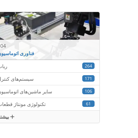
504
فناوری اتوماسیو
264
ربا
171
سیستم‌های کنتر
106
سایر ماشین‌های اتوماسیو
61
تکنولوژی مونتاژ قطعا
بیشتر