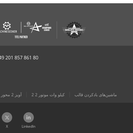
49 201 857 861 80
ماشین‌های بادکردن قالب
2 2 کیلو وات موتور
آویز 2 محور
X
LinkedIn