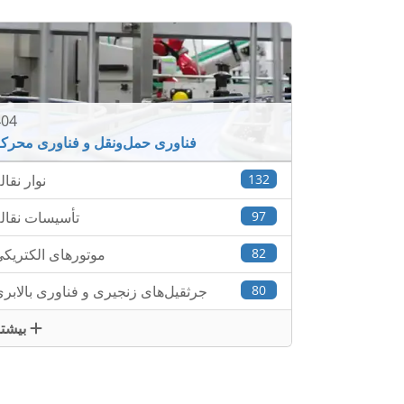
404
فناوری حمل‌ونقل و فناوری محرک
132
نوار نقال
97
تأسیسات نقال
82
موتورهای الکتریک
80
جرثقیل‌های زنجیری و فناوری بالابر
بیشتر