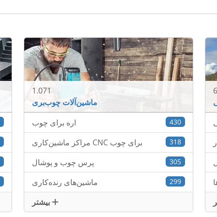
1.071
ی
ماشین‌آلات چوب‌بری
ی
430
اره برای چوب
0
ر
318
مراکز ماشین‌کاری CNC برای چوب
2
ل
305
پرس چوب و پوشال
9
ا
299
ماشین‌های رنده‌کاری
5
بیشتر