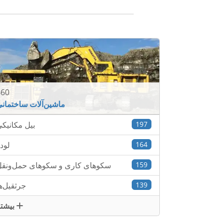
660
ماشین‌آلات ساختمان
197
بیل مکانیک
164
لود
159
سکوهای کاری و سکوهای حمل‌ونق
139
جرثقیل‌ه
بیشتر