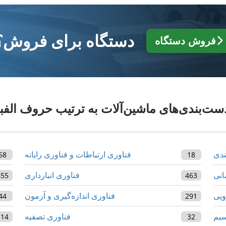
دستگاه برای فروش؟
فروش دستگاه
ست‌بندی‌های ماشین‌آلات به ترتیب حروف الفبا
ندی
فناوری ارتباطات و فناوری رایانه
58
18
انی
فناوری انبارداری
455
463
ویی
فناوری اندازه‌گیری و آزمون
44
291
سیم
فناوری تصفیه
114
32