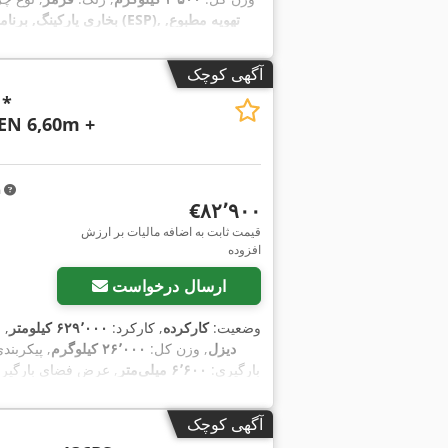
آگهی کوچک
 *
N 6,60m +
m
‎€۸۲٬۹۰۰
قیمت ثابت به اضافه مالیات بر ارزش
افزوده
ارسال درخواست
وضعیت:
کارکرده
, کارکرد:
۶۲۹٬۰۰۰ کیلومتر
, 
دیزل
, وزن کل:
۲۶٬۰۰۰ کیلوگرم
, پیکربند
بارگیری:
۶٬۶۰۰ میلی‌متر
, عرض فضای بارگیر
آگهی کوچک