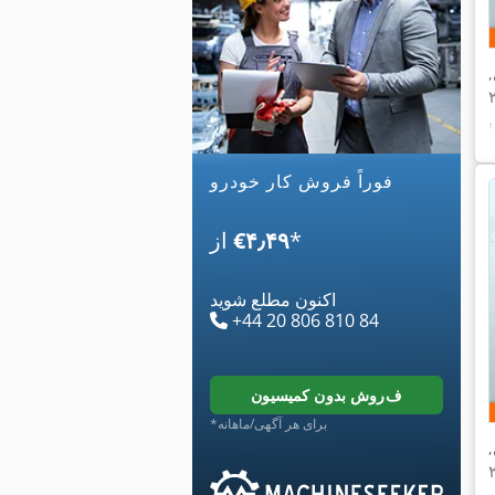
,
ه مطبوع,
فوراً فروش کار خودرو
*
‎€۴٫۴۹
از
اکنون مطلع شوید
+44 20 806 810 84
فروش بدون کمیسیون
*برای هر آگهی/ماهانه
,
ه مطبوع,