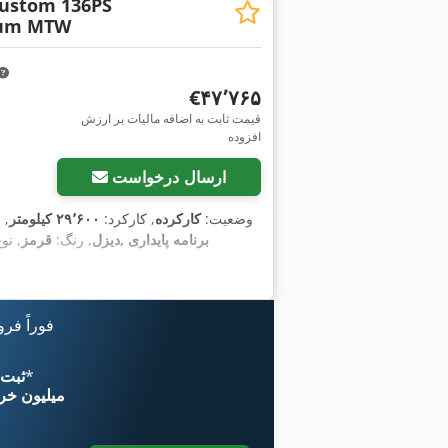
ustom 136PS
ium MTW
‎€۴۷٬۷۶۵
قیمت ثابت به اضافه مالیات بر ارزش
افزوده
ارسال درخواست
وضعیت:
کارکرده
, کارکرد:
۲۹٬۶۰۰ کیلومتر
, 
دیزل
, رنگ:
قرمز
, نو
فوراً فر
*
اکنون از 
۱۱ میلیون خر