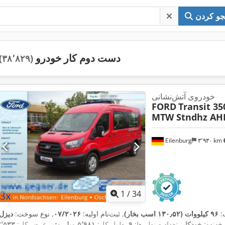
و کردن
دست دوم کار خودرو
(۳۸٬۸۲۹)
خودروی آتش‌نشانی
FORD
Transit 35
MTW Stndhz AH
Eilenburg
۳٬۹۳۰ km
1
/
34
:
۹۶ کیلووات (۱۳۰٫۵۲ اسب بخار)
, ثبت‌نام اولیه:
۰۷/۲۰۲۶
, نوع سوخت:
دیزل
خ‌دنده:
خودکار
, تعداد صندلی‌ها:
۹
, طول کل:
۵٬۹۸۱ میلی‌متر
, عرض کل:
۲٬۵۳۳