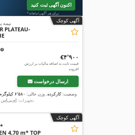
اکنون آگهی ثبت کنید
*برای هر آگهی/ماهانه
آگهی کوچک
نیمه 
R
PLATEAU-
IE
m
‎€۴٬۹۰۰
قیمت ثابت به اضافه مالیات بر ارزش
افزوده
ارسال درخواست
وضعیت:
کارکرده
, وزن خالی:
۶٬۵۸۰ کیلوگرم
,
, تجهیزات:
آگهی کوچک
*
N 4,70 m* TOP