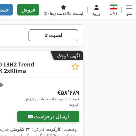
فروش
جستج
زبان
منو
ورود
لیست علاقه‌مندی‌ها
(0)
اهمیت
آگهی کوچک
0 L3H2 Trend
K 2xKlima
‎€۵۸٬۶۸۹
قیمت ثابت به اضافه مالیات بر ارزش
افزوده
ارسال درخواست
وضعیت:
کارکرده
, کارکرد:
۳۴ کیلومتر
, قدرت
وزن کل:
۳٬۵۰۰ کیلوگرم
, رنگ:
قرمز
, نوع چر