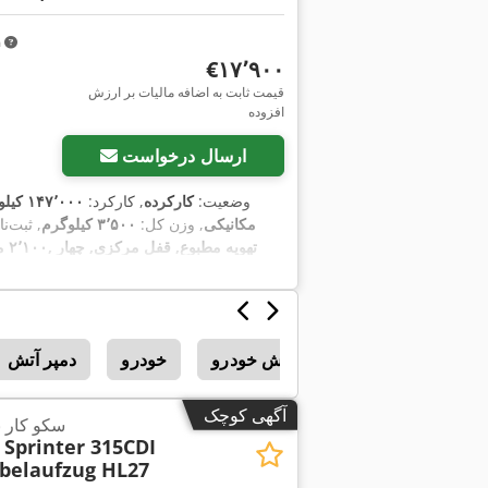
m
‎€۱۷٬۹۰۰
قیمت ثابت به اضافه مالیات بر ارزش
افزوده
ارسال درخواست
وضعیت:
کارکرده
, کارکرد:
۱۴۷٬۰۰۰ کیلومتر
مکانیکی
, وزن کل:
۳٬۵۰۰ کیلوگرم
, ثبت‌نا
۲٬۱۰۰ میلی‌متر
فروش خودرو
خودرو
دمپر آتش
آگهی کوچک
سکو کار 
Sprinter 315CDI
belaufzug HL27