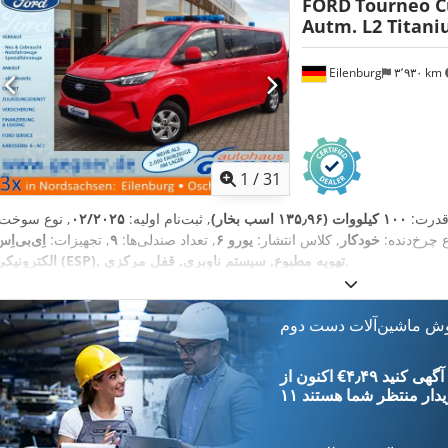
FORD
Tourneo C
Autm. L2 Titan
Eilenburg
۳٬۹۳۰ km
1
/
31
قدرت:
۱۰۰ کیلووات (۱۳۵٫۹۶ اسب بخار)
, ثبت‌نام اولیه:
۰۲/۲۰۲۵
, نوع سوخت:
ع چرخ‌دنده:
خودکار
, کلاس انتشار:
یورو ۶
, تعداد صندلی‌ها:
۹
, تجهیزات:
اِی‌بی‌اِس‎, برنامه پاید
,
الکترونیکی (ESP), تهویه مطبوع, سیستم ناوبری, قفل مرکزی
وش ماشین‌آلات دست دوم
‎€۴٫۴۹ ثبت آگهی کنید
یدار
منتظر شما هستند