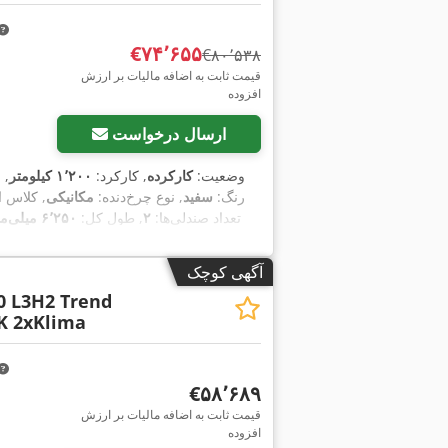
‎€۷۴٬۶۵۵
‎€۸۰٬۵۳۸
قیمت ثابت به اضافه مالیات بر ارزش
افزوده
ارسال درخواست
وضعیت:
کارکرده
, کارکرد:
۱٬۲۰۰ کیلومتر
, 
, رنگ:
سفید
, نوع چرخ‌دنده:
مکانیکی
, کلاس ا
تعداد صندلی‌ها:
۲
, طول کل:
۶٬۲۵۰ میلی‌متر
,
اِی‌بی‌اِس‎, بالابر عقب, برنامه پایداری الکترونیکی (ESP), تهویه مطبوع, جر
آگهی کوچک
0 L3H2 Trend
K 2xKlima
‎€۵۸٬۶۸۹
قیمت ثابت به اضافه مالیات بر ارزش
افزوده