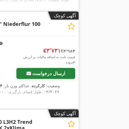
آگهی کوچک
" Niederflur 100
‎€۳٬۷۳۱
‎€۳٬۹۸۳
قیمت ثابت به اضافه مالیات بر ارزش
افزوده
ارسال درخواست
وضعیت:
کارکرده
, حداکثر وزن بار:
۰۹۴
۰۲/۲۰۲۶
, طول فضای بارگیری:
۴٬۰۰۰ میل
آگهی کوچک
0 L3H2 Trend
K 2xKlima