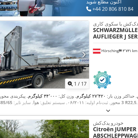
اکنون مطلع شوید
+44 20 806 810 84
یدک‌کش با سکوی کاری
SCHWARZMüLLE
AUFLIEGER J SER
Hörsching
۳٬۷۳۱ k
1
/
17
, حداکثر وزن بار:
۲۷٬۴۲۰ کیلوگرم
, وزن کل:
۳۴٬۰۰۰ کیلوگرم
, پیکربندی محور:
385/65 R22,5
3 محور
, ثبت‌نام اولیه:
۰۶/۲۰۱۱
, سیستم تعلیق:
هوا
, سایز تایر:
خودرو یدک‌کش
Citroën
JUMPER 
ABSCHLEPPWAGE