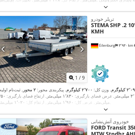
,
سیستم ناوبری, فیلتر دوده, قفل مرکزی
تریلر خودرو
STEMA
SHP .2 10
KMH
Eilenburg
۳٬۹۳۰ km
1
/
9
۲٬ کیلوگرم
, وزن کل:
۲٬۷۰۰ کیلوگرم
, پیکربندی محور:
۲ محور
, ثبت‌نام اولیه
ی‌متر
, عرض فضای بارگیری:
۱٬۸۳۰ میلی‌متر
, ارتفاع فضای بارگیری:
۳۵۰
,
میلی‌متر
, عرض کل:
۱٬۹۶۰ میلی‌متر
, ارتفاع کل:
۱٬۰۲۰ میلی‌متر
خودروی آتش‌نشانی
FORD
Transit 35
MTW Stndhz AH