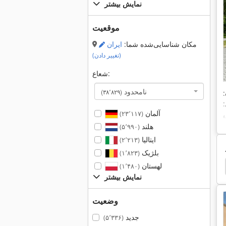
نمایش بیشتر
موقعیت
مکان شناسایی‌شده شما:
ایران
(تغییر دادن)
شعاع:
نامحدود
(۳۸٬۸۲۹)
:
آلمان
چهار
(۲۳٬۱۱۷)
هلند
(۵٬۹۹۰)
ایتالیا
(۲٬۲۱۳)
بلژیک
(۱٬۸۲۳)
سوئیچ و لوازم یدکی
یدک کش
تیغه یدکی
کامیو
لهستان
(۱٬۴۸۰)
نمایش بیشتر
وضعیت
جدید
(۵٬۳۳۶)