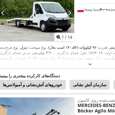
Nowy Sacz
۳٬۳۲۸ k
1
/
14
, قدرت:
۹۶ کیلووات (۱۳۰٫۵۲ اسب بخار)
, نوع سوخت:
دیزل
, نوع چرخ‌دنده
م اولیه:
۱۲/۲۰۱۹
, طول فضای بارگیری:
۴٬۷۰۰ میلی‌متر
, عرض فضای بارگیری:
, رنگ:
سفید
, تعداد صندلی‌ها:
۳
, سال ساخت:
۲۰۱۹
, تجهیزات:
اِی‌بی‌اِس‎, تهویه مطبوع, قفل مرکزی, 
,
چرخ محرک
دستگاه‌های کارکرده بیشتری را ببینید
سازمان آتش نشانی
خودروهای آتش‌نشانی و آمبولانس‌ها
نصب‌شده روی کامیون
MERCEDES-BENZ
Böcker Agilo Mö