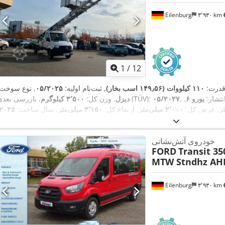
Eilenburg
۳٬۹۳۰ km
1
/
12
قدرت:
۱۱۰ کیلووات (۱۴۹٫۵۶ اسب بخار)
, ثبت‌نام اولیه:
۰۵/۲۰۲۵
, نوع سوخت:
نتشار:
یورو ۶
,
۰۵/۲۰۲۷
, بازرسی بعدی (TÜV):
دیزل
, وزن کل:
۳٬۵۰۰ کیلوگرم
, عرض کل:
۲٬۰۰۰ میلی‌متر
, ارتفاع کل:
۳٬۱۵۰ میلی‌متر
, سال ساخت:
۲۰۲۵
ثقیل, فیلتر دوده, قفل مرکزی
تجهیزات:
خودروی آتش‌نشانی
FORD
Transit 35
MTW Stndhz AH
Eilenburg
۳٬۹۳۰ km