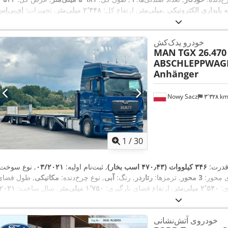
میلی‌متر
, ارتفاع کل:
۲٬۴۴۸ میلی‌متر
, تجهیزات:
اِی‌بی‌اِس‎, بخاری پارکینگ, برنامه پایداری الکترونیکی (ESP), تهوی
,
سیستم ناوبری, فیلتر دوده, قفل مرکزی
خودرو یدک‌کش
MAN
TGX 26.470
ABSCHLEPPWAGE
Anhänger
Nowy Sacz
۳٬۳۲۸ k
1
/
30
قدرت:
۳۴۶ کیلووات (۴۷۰٫۴۳ اسب بخار)
, ثبت‌نام اولیه:
۰۳/۲۰۲۱
, نوع سوخت:
ی محور:
3 محور
, ترمزها:
رتاردر
, رنگ:
آبی
, نوع چرخ‌دنده:
مکانیکی
, طول فضای
ی:
۲٬۵۴۰ میلی‌متر
, ارتفاع فضای بارگیری:
۱٬۷۵۰ میلی‌متر
, سال ساخت:
۲۰۲۱
,
اِی‌بی‌اِس‎, تهویه مطبوع, جرثقیل
تجهیزات:
خودروی آتش‌نشانی