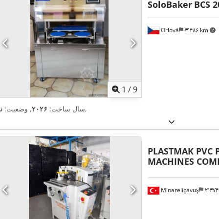
SoloBaker
BCS 2
Orlová
۳٬۴۸۶ km
1
/
9
,
سال ساخت:
۲۰۲۶
, وضعیت:
ن
PLASTMAK PVC 
MACHINES COM
Minareliçavuş
۲٬۳