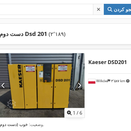
و کردن
دست دوم Dsd 201
(۲٬۱۸۹)
Kaeser
DSD201
Wilków
۳٬۵۸۷ km
1
/
6
,
وضعیت:
خوب (دست دوم)