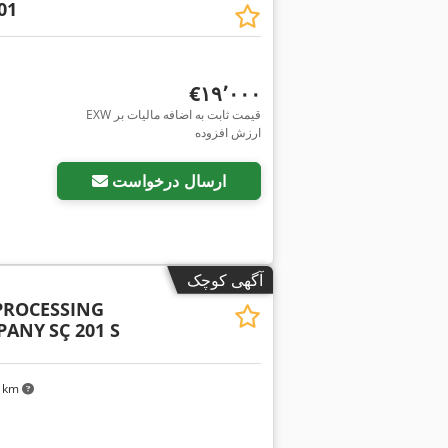
01
‎€۱۹٬۰۰۰
EXW قیمت ثابت به اضافه مالیات بر
ارزش افزوده
ارسال درخواست
آگهی کوچک
PROCESSING
PANY
SÇ 201 S
۷۴ km