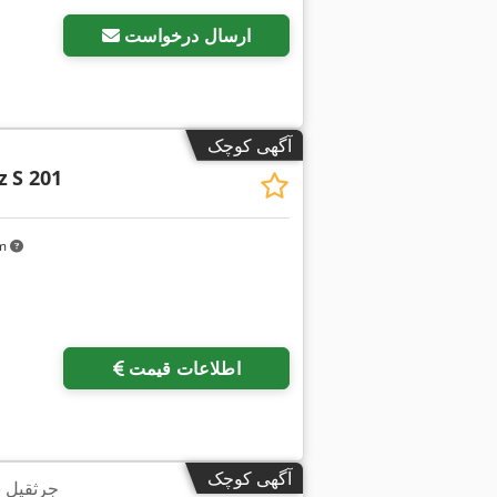
ارسال درخواست
آگهی کوچک
z
S 201
km
اطلاعات قیمت
آگهی کوچک
جرثقیل 