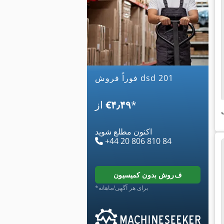
فوراً فروش dsd 201
*
‎€۴٫۴۹
از
ی
اکنون مطلع شوید
+44 20 806 810 84
فروش بدون کمیسیون
*برای هر آگهی/ماهانه