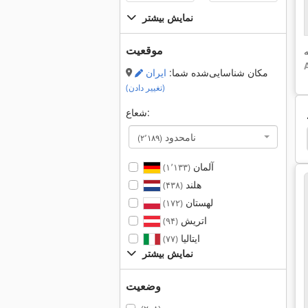
نمایش بیشتر
موقعیت
مکان شناسایی‌شده شما:
ایران
(تغییر دادن)
شعاع:
نامحدود
amat
Heidenhain
Servomotor
Bosch Ecm
(۲٬۱۸۹)
آلمان
(۱٬۱۳۳)
هلند
(۴۳۸)
لهستان
(۱۷۲)
اتریش
(۹۴)
ایتالیا
(۷۷)
نمایش بیشتر
وضعیت