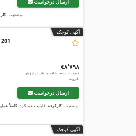
ارسال درخواست
,
, وضعیت:
کارک
آگهی کوچک
 201
‎€۸٬۷۹۸
قیمت ثابت به اضافه مالیات بر ارزش
افزوده
ارسال درخواست
, شماره دستگاه/وسیله نقلیه:
, وضعیت:
کارکرده
, قابلیت عملکرد:
کاملاً عملی
آگهی کوچک