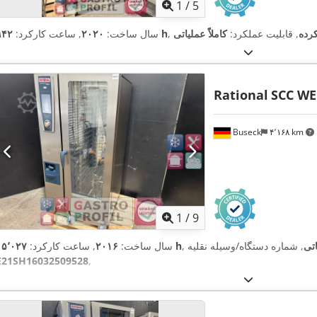
1
/
5
رده
, قابلیت عملکرد:
کاملاً عملیاتی
۹۴۲ h
سال ساخت:
۲۰۲۰
, ساعت کارکرد:
Rational
SCC WE
Buseck
۴٬۱۶۸ km
1
/
9
اتی
۱۵٬۰۲۷ h
سال ساخت:
۲۰۱۶
, ساعت کارکرد:
E21SH16032509528
,