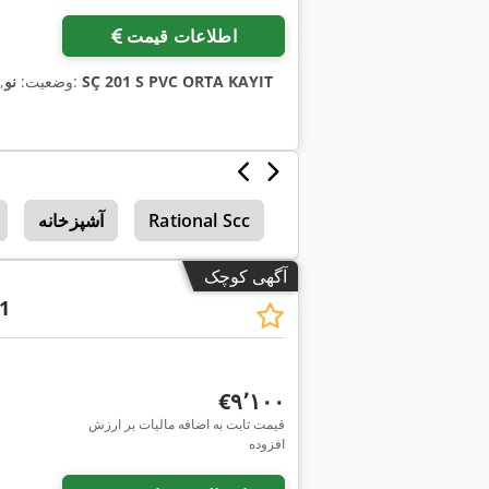
اطلاعات قیمت
SÇ 201 S PVC ORTA KAYIT
, شماره دستگاه/وسیله نقلیه:
وضعیت:
نو
,
Rational Cmp
Rational Scc
آشپزخانه
آگهی کوچک
1
‎€۹٬۱۰۰
قیمت ثابت به اضافه مالیات بر ارزش
افزوده