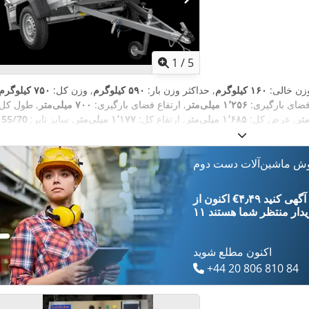
1
/
5
وزن خالی:
۱۶۰ کیلوگرم
, حداکثر وزن بار:
۵۹۰ کیلوگرم
, وزن کل:
۷۵۰ کیلوگرم
ضای بارگیری:
۱٬۲۵۶ میلی‌متر
, ارتفاع فضای بارگیری:
۷۰۰ میلی‌متر
, طول کل:
, عرض کل:
۱٬۶۸۵ میلی‌متر
, ارتفاع کل:
۱٬۱۷۷ میلی‌متر
, سایز تایر:
,
تریلر:
تریلر بدون ترمز
, سال ساخت:
۲۰۲۶
وش ماشین‌آلات دست دوم
‎€۴٫۴۹ ثبت آگهی کنید
یدار
منتظر شما هستند
اکنون مطلع شوید
+44 20 806 810 84