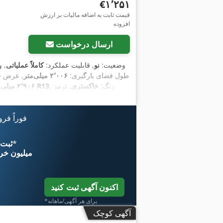
‎€۱٬۲۵۱
قیمت ثابت به اضافه مالیات بر ارزش
افزوده
ارسال درخواست
وضعیت:
نو
, قابلیت عملکرد:
کاملاً عملیاتی
, 
طول فضای بارگیری:
۲٬۰۰۶ میلی‌متر
, عرض ف
, رنگ:
خاکستری
, ترمز
155/70 R13
۲٬۹۰۶ میلی‌متر
فوراً فر
*
اکنون از 
۱۱ میلیون خر
اکنون آگهی ثبت کنید
*برای هر آگهی/ماهانه
آگهی کوچک