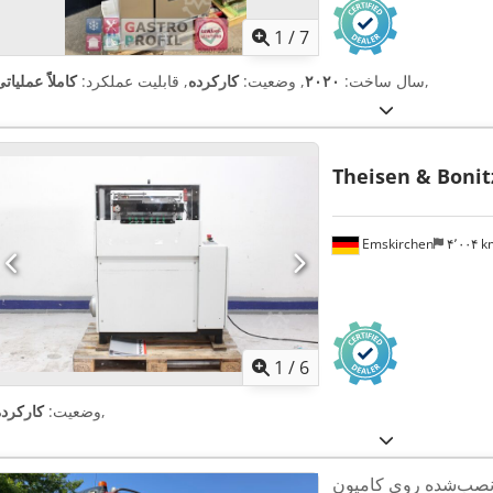
1
/
7
,
سال ساخت:
۲۰۲۰
, وضعیت:
کارکرده
, قابلیت عملکرد:
کاملاً عملیات
Theisen & Bonit
Emskirchen
۴٬۰۰۴ 
1
/
6
,
وضعیت:
کارکرده
نصب‌شده روی کامیون