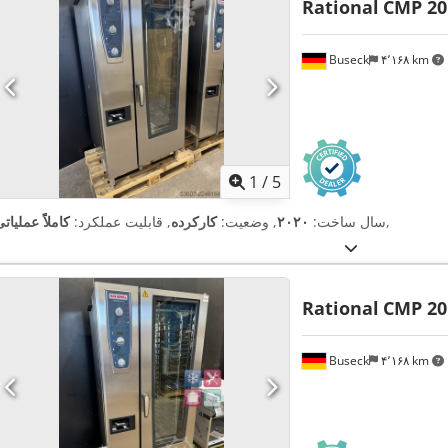
Rational
CMP 20
Buseck
۴٬۱۶۸ km
1
/
5
,
سال ساخت:
۲۰۲۰
, وضعیت:
کارکرده
, قابلیت عملکرد:
کاملاً عملیات
Rational
CMP 20
Buseck
۴٬۱۶۸ km