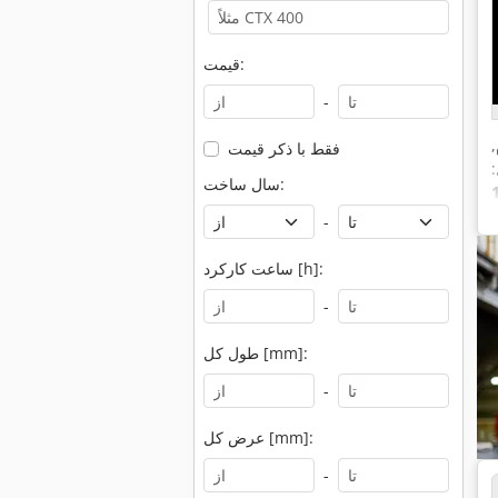
قیمت:
-
,
فقط با ذکر قیمت
سال ساخت:
-
ساعت کارکرد [h]:
-
طول کل [mm]:
-
عرض کل [mm]:
-