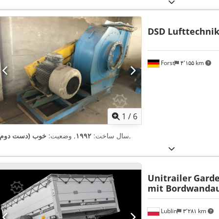
DSD Lufttechni
Forst
۴٬۱۵۵ km
1
/
6
,
سال ساخت:
۱۹۹۲
, وضعیت:
خوب (دست دوم)
Unitrailer
Garde
mit Bordwandau
Lublin
۳٬۲۸۱ km