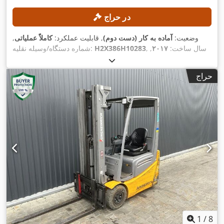
در حراج
وضعیت:
آماده به کار (دست دوم)
, قابلیت عملکرد:
کاملاً عملیاتی
,
, سال ساخت:
۲۰۱۷
,
H2X386H10283
شماره دستگاه/وسیله نقلیه:
, ارتفاع بالابری:
۴٬۶۲۵ میلی‌متر
, برداشت
۵٬۶۱۲ h
ساعت کارکرد:
آزاد:
۱٬۵۰۰ میلی‌متر
, ارتفاع سازه:
۲٬۱۲۱ میلی‌متر
, تجهیزات:
حراج
,
جابجایی جانبی
1
/
8