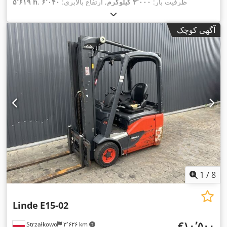
, ظرفیت بار:
۳٬۰۰۰ کیلوگرم
, ارتفاع بالابری:
۶٬۰۴۰
۵٬۶۱۹ h
میلی‌متر
, نوع سوخت:
برقی
, نوع دکل:
تریپلکس
, ارتفاع سازه:
۲٬۷۲۵
,
میلی‌متر
, وزن خالی:
۶٬۰۰۰ کیلوگرم
, کارکرد:
۵٬۶۱۹ کیلومتر
آگهی کوچک
1
/
8
Linde
E15-02
‎€۱۰٬۵۰۰
Strzałkowo
۳٬۶۲۶ km