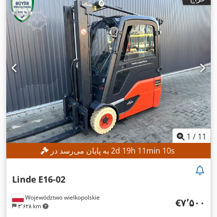
1
/
11
s
8
min
11
h
19
d
2
به پایان می‌رسد در
Linde
E16-02
Województwo wielkopolskie
‎€۷٬۵۰۰
۳٬۶۲۸ km