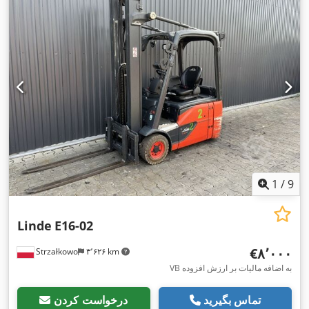
1
/
9
Linde
E16-02
‎€۸٬۰۰۰
Strzałkowo
۳٬۶۲۶ km
VB به اضافه مالیات بر ارزش افزوده
تماس بگیرید
درخواست کردن