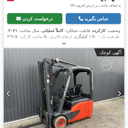
VB به اضافه مالیات بر ارزش افزوده
تماس بگیرید
درخواست کردن
وضعیت:
کارکرده
, قابلیت عملکرد:
کاملاً عملیاتی
, سال ساخت:
۲۰۲۱
,
, ظرفیت بار:
۱٬۵۰۰ کیلوگرم
, ارتفاع بالابری:
۲٬۹۱۵ h
ساعت کارکرد:
۴٬۶۲۵ میلی‌متر
, برداشت آزاد:
۱٬۵۱۹ میلی‌متر
, نوع سوخت:
برقی
,
نوع دکل:
تریپلکس
, ارتفاع سازه:
۲٬۱۲۱ میلی‌متر
, نوع سیستم انتقال
آگهی کوچک
,
Elektro
قدرت: