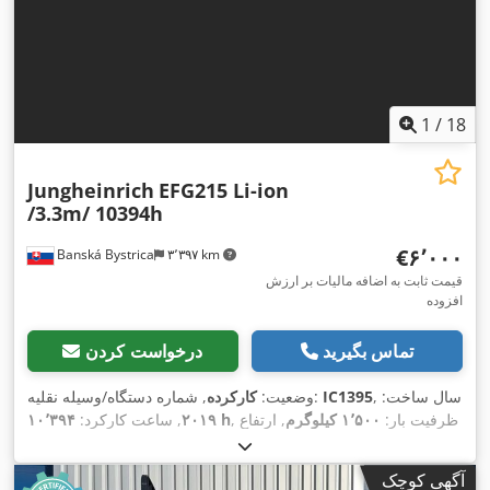
1
/
18
Jungheinrich
EFG215 Li-ion
/3.3m/ 10394h
‎€۶٬۰۰۰
Banská Bystrica
۳٬۳۹۷ km
قیمت ثابت به اضافه مالیات بر ارزش
افزوده
تماس بگیرید
درخواست کردن
, سال ساخت:
IC1395
, شماره دستگاه/وسیله نقلیه:
وضعیت:
کارکرده
, ظرفیت بار:
۱٬۵۰۰ کیلوگرم
, ارتفاع
۱۰٬۳۹۴ h
۲۰۱۹
, ساعت کارکرد:
بالابری:
۳٬۳۰۰ میلی‌متر
, نوع سوخت:
برقی
, نوع دکل:
سیمپلکس
,
,
۴۸ V
ارتفاع سازه:
۲٬۲۱۰ میلی‌متر
, ولتاژ باتری:
آگهی کوچک