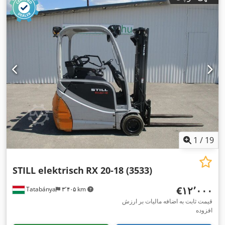
,
برقی
, نوع دکل:
تریپلکس
1
/
19
STILL elektrisch
RX 20-18 (3533)
‎€۱۲٬۰۰۰
Tatabánya
۳٬۴۰۵ km
قیمت ثابت به اضافه مالیات بر ارزش
افزوده