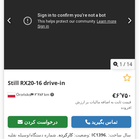
1
/
14
Still
RX20-16 drive-in
‎€۶٬۷۵۰
Orońsko
۳٬۳۸۳ km
قیمت ثابت به اضافه مالیات بر ارزش
افزوده
تماس بگیرید
درخواست کردن
, سال ساخت:
IC1396
, شماره دستگاه/وسیله نقلیه:
وضعیت:
کارکرده