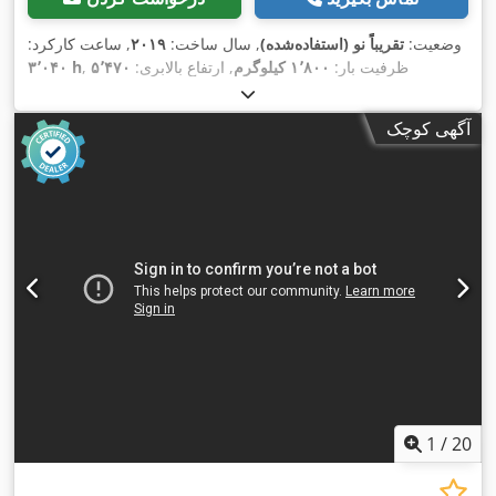
وضعیت:
تقریباً نو (استفاده‌شده)
, سال ساخت:
۲۰۱۹
, ساعت کارکرد:
, ظرفیت بار:
۱٬۸۰۰ کیلوگرم
, ارتفاع بالابری:
۵٬۴۷۰
۳٬۰۴۰ h
میلی‌متر
, نوع سوخت:
برقی
, نوع دکل:
تریپلکس
, ارتفاع سازه:
۲٬۴۶۰
,
میلی‌متر
, وزن خالی:
۳٬۵۰۰ کیلوگرم
, کارکرد:
۳٬۰۴۰ کیلومتر
آگهی کوچک
1
/
20