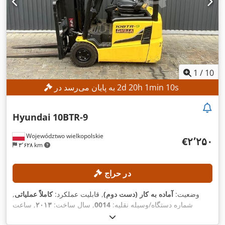
1
/
10
s
8
min
1
h
20
d
2
به پایان می‌رسد در
Hyundai
10BTR-9
Województwo wielkopolskie
‎€۲٬۲۵۰
۳٬۶۲۸ km
در حراج
وضعیت:
آماده به کار (دست دوم)
, قابلیت عملکرد:
کاملاً عملیاتی
,
شماره دستگاه/وسیله نقلیه:
0014
, سال ساخت:
۲۰۱۳
, ساعت
, ظرفیت بار:
۱٬۰۰۰ کیلوگرم
, ارتفاع بالابری:
۴٬۷۳۵
۸٬۷۸۶ h
کارکرد: