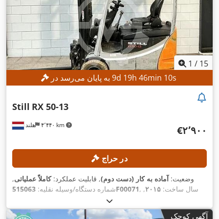
1
/
15
s
8
min
46
h
19
d
9
به پایان می‌رسد در
Still
RX 50-13
۴٬۴۴۰ km
هلند
‎€۲٬۹۰۰
در حراج
وضعیت:
آماده به کار (دست دوم)
, قابلیت عملکرد:
کاملاً عملیاتی
,
, سال ساخت:
۲۰۱۵
,
515063F00071
شماره دستگاه/وسیله نقلیه:
, ظرفیت بار:
۱٬۲۵۰ کیلوگرم
, ارتفاع
۱۰٬۰۴۱ h
ساعت کارکرد:
بالابری:
۵٬۲۵۰ میلی‌متر
, برداشت آزاد:
۱٬۸۵۰ میلی‌متر
, نوع سوخت:
آگهی کوچک