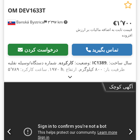
OM
DEV1633T
‎€۱٬۷۰۰
Banská Bystrica
۳٬۳۹۷ km
قیمت ثابت به اضافه مالیات بر ارزش
افزوده
تماس بگیرید
درخواست کردن
, سال ساخت:
IC1389
, شماره دستگاه/وسیله نقلیه:
وضعیت:
کارکرده
, ظرفیت بار:
۸۰۰ کیلوگرم
, ارتفاع
۵٬۷۸۹ h
۱۹۷۰
, ساعت کارکرد:
,
بالابری:
۳٬۳۰۰ میلی‌متر
, نوع سوخت:
برقی
, نوع دکل:
سیمپلکس
آگهی کوچک