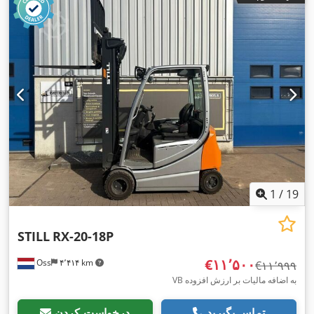
1
/
19
STILL
RX-20-18P
‎€۱۱٬۵۰۰
Oss
۴٬۴۱۴ km
‎€۱۱٬۹۹۹
VB به اضافه مالیات بر ارزش افزوده
تماس بگیرید
درخواست کردن