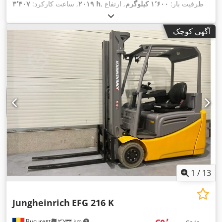
, ظرفیت بار:
۱٬۶۰۰ کیلوگرم
, ارتفاع
۳٬۴۰۷ h
۲۰۱۹
, ساعت کارکرد:
بالابری:
۳٬۳۶۰ میلی‌متر
, نوع سوخت:
برقی
, نوع دکل:
دوپلکس
,
,
ارتفاع سازه:
۲٬۱۶۰ میلی‌متر
, طول شاخک‌ها:
۸۰۰ میلی‌متر
آگهی کوچک
1
/
13
Jungheinrich
EFG 216 K
București
۲٬۷۳۴ km