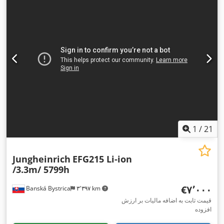
,
, عرض ساخت:
۱٬۱۰۰ میلی‌متر
Elektro
1
/
21
Jungheinrich
EFG215 Li-ion
/3.3m/ 5799h
‎€۷٬۰۰۰
Banská Bystrica
۳٬۳۹۷ km
قیمت ثابت به اضافه مالیات بر ارزش
افزوده