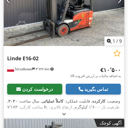
1
/
9
Linde
E16-02
‎€۱۰٬۵۰۰
Strzałkowo
۳٬۶۲۶ km
VB به اضافه مالیات بر ارزش افزوده
تماس بگیرید
درخواست کردن
وضعیت:
کارکرده
, قابلیت عملکرد:
کاملاً عملیاتی
, سال ساخت:
۲۰۲۰
,
, ظرفیت بار:
۱٬۶۰۰ کیلوگرم
, ارتفاع بالابری:
۷٬۱۷۳ h
ساعت کارکرد:
۵٬۴۷۵ میلی‌متر
, برداشت آزاد:
۱٬۸۶۹ میلی‌متر
, نوع سوخت:
برقی
,
نوع دکل:
تریپلکس
, ارتفاع سازه:
۲٬۴۷۱ میلی‌متر
, نوع سیستم انتقال
آگهی کوچک
,
Elektro
قدرت: