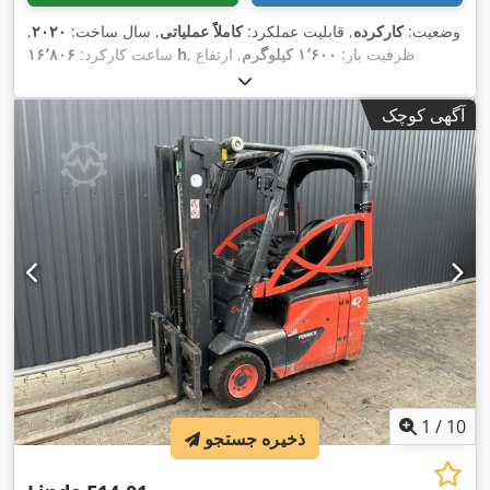
وضعیت:
کارکرده
, قابلیت عملکرد:
کاملاً عملیاتی
, سال ساخت:
۲۰۲۰
,
, ظرفیت بار:
۱٬۶۰۰ کیلوگرم
, ارتفاع
۱۶٬۸۰۶ h
ساعت کارکرد:
بالابری:
۵٬۴۷۵ میلی‌متر
, برداشت آزاد:
۱٬۸۶۹ میلی‌متر
, نوع سوخت:
برقی
, نوع دکل:
تریپلکس
, ارتفاع سازه:
۲٬۴۷۱ میلی‌متر
, نوع سیستم
آگهی کوچک
,
Elektro
انتقال قدرت:
1
/
10
ذخیره جستجو