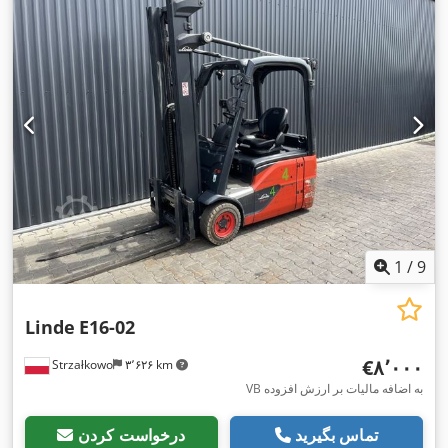
1
/
9
Linde
E16-02
‎€۸٬۰۰۰
Strzałkowo
۳٬۶۲۶ km
VB به اضافه مالیات بر ارزش افزوده
تماس بگیرید
درخواست کردن