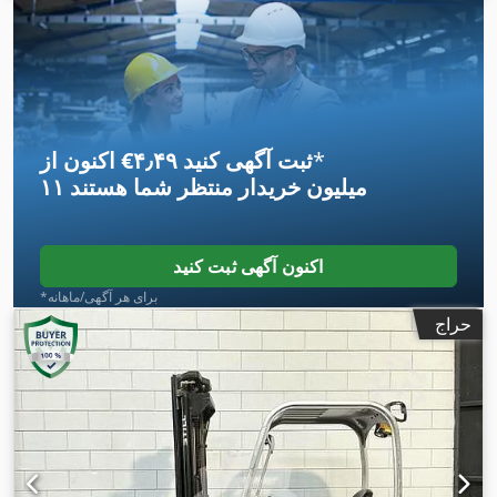
میلی‌متر
, برداشت آزاد:
۱٬۶۱۴ میلی‌متر
, نوع سوخت:
برقی
, نوع دکل:
,
تریپلکس
*
اکنون از ‎€۴٫۴۹ ثبت آگهی کنید
۱۱ میلیون خریدار
منتظر شما هستند
اکنون آگهی ثبت کنید
*برای هر آگهی/ماهانه
حراج