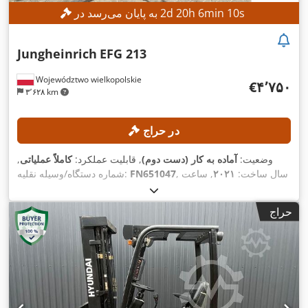
s
8
min
6
h
20
d
2
به پایان می‌رسد در
Jungheinrich
EFG 213
Województwo wielkopolskie
‎€۴٬۷۵۰
۳٬۶۲۸ km
در حراج
وضعیت:
آماده به کار (دست دوم)
, قابلیت عملکرد:
کاملاً عملیاتی
,
, سال ساخت:
۲۰۲۱
, ساعت
FN651047
شماره دستگاه/وسیله نقلیه:
, ارتفاع بالابری:
۴٬۷۰۰ میلی‌متر
, برداشت آزاد:
۱۷٬۲۶۸ h
کارکرد:
۱٬۵۳۵ میلی‌متر
, نوع دکل:
تریپلکس
, ارتفاع سازه:
۲٬۱۲۵ میلی‌متر
,
حراج
,
تجهیزات:
جابجایی جانبی