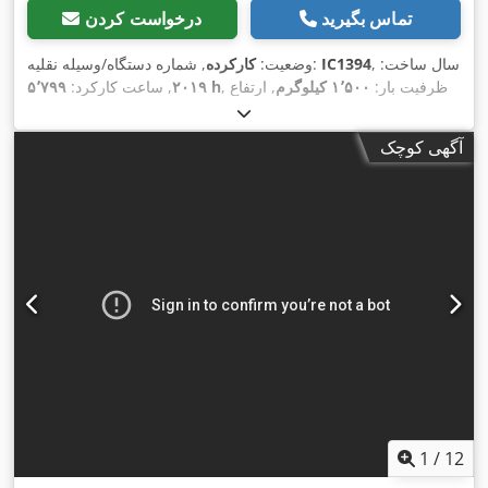
تماس بگیرید
درخواست کردن
, سال ساخت:
IC1394
, شماره دستگاه/وسیله نقلیه:
وضعیت:
کارکرده
, ظرفیت بار:
۱٬۵۰۰ کیلوگرم
, ارتفاع
۵٬۷۹۹ h
۲۰۱۹
, ساعت کارکرد:
بالابری:
۳٬۳۰۰ میلی‌متر
, نوع سوخت:
برقی
, نوع دکل:
دوپلکس
,
,
۴۸ V
ارتفاع سازه:
۲٬۲۱۰ میلی‌متر
, ولتاژ باتری:
آگهی کوچک
1
/
12