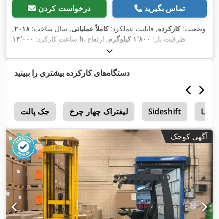
تماس بگیرید
درخواست کردن
وضعیت:
کارکرده
, قابلیت عملکرد:
کاملاً عملیاتی
, سال ساخت:
۲۰۱۸
,
, ظرفیت بار:
۱٬۸۰۰ کیلوگرم
, ارتفاع
۱۴٬۰۰۰ h
ساعت کارکرد:
,
بالابری:
۴٬۵۰۰ میلی‌متر
, نوع سوخت:
برقی
دستگاه‌های کارکرده بیشتری را ببینید
Lind
Sideshift
لیفتراک چهار چرخ
جک پالت
6
آگهی کوچک