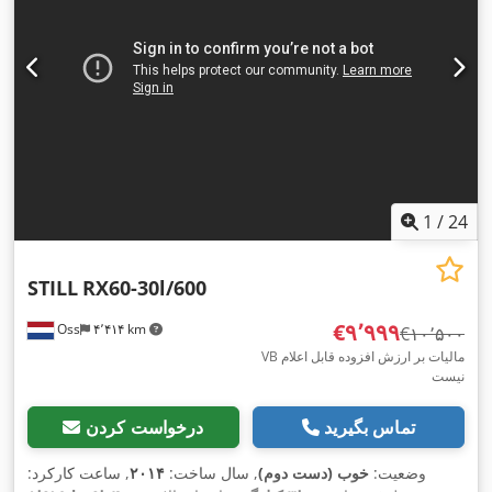
1
/
24
STILL
RX60-30l/600
‎€۹٬۹۹۹
Oss
۴٬۴۱۴ km
‎€۱۰٬۵۰۰
VB مالیات بر ارزش افزوده قابل اعلام
نیست
تماس بگیرید
درخواست کردن
وضعیت:
خوب (دست دوم)
, سال ساخت:
۲۰۱۴
, ساعت کارکرد: