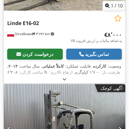
1
/
10
Linde
E16-02
‎€۸٬۰۰۰
Strzałkowo
۳٬۶۲۶ km
VB به اضافه مالیات بر ارزش افزوده
تماس بگیرید
درخواست کردن
وضعیت:
کارکرده
, قابلیت عملکرد:
کاملاً عملیاتی
, سال ساخت:
۲۰۱۴
,
, ظرفیت بار:
۱٬۶۰۰ کیلوگرم
, ارتفاع بالابری:
۶٬۲۰۸ h
ساعت کارکرد:
۴٬۶۲۵ میلی‌متر
, برداشت آزاد:
۱٬۵۱۹ میلی‌متر
, نوع سوخت:
برقی
,
نوع دکل:
تریپلکس
, ارتفاع سازه:
۲٬۱۲۱ میلی‌متر
, نوع سیستم انتقال
آگهی کوچک
,
Elektro
قدرت: