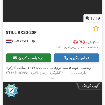
1
/
19
STILL
RX20-20P
‎€۸٬۷۵۰
Oss
۴٬۴۱۴ km
‎€۹٬۳۰۰
VB به اضافه مالیات بر ارزش افزوده
تماس بگیرید
درخواست کردن
وضعیت:
خوب (دست دوم)
, سال ساخت:
۲۰۱۷
, ساعت کارکرد:
, ظرفیت بار:
۲٬۰۰۰ کیلوگرم
, ارتفاع بالابری:
۵٬۶۶۵
۳٬۶۱۹ h
میلی‌متر
, نوع سوخت:
برقی
, نوع دکل:
تریپلکس
, ارتفاع سازه:
۲٬۴۶۰
,
میلی‌متر
, وزن خالی:
۳٬۸۰۰ کیلوگرم
, کارکرد:
۳٬۶۱۹ کیلومتر
آگهی کوچک