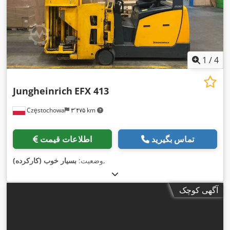
1
/
4
Jungheinrich
EFX 413
Częstochowa
۳٬۴۷۵ km
تماس بگیرید
اطلاعات قیمت
,
وضعیت:
بسیار خوب (کارکرده)
آگهی کوچک