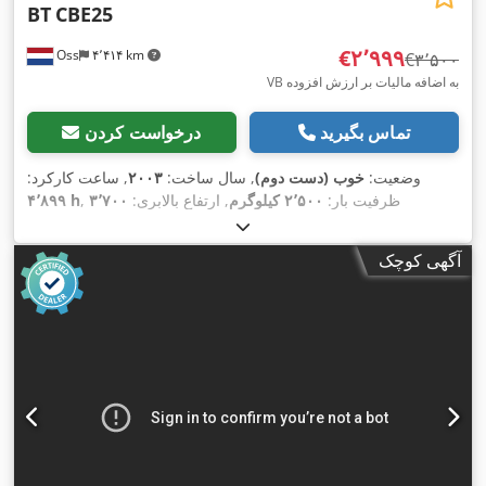
BT
CBE25
‎€۲٬۹۹۹
Oss
۴٬۴۱۴ km
‎€۳٬۵۰۰
VB به اضافه مالیات بر ارزش افزوده
تماس بگیرید
درخواست کردن
وضعیت:
خوب (دست دوم)
, سال ساخت:
۲۰۰۳
, ساعت کارکرد:
, ظرفیت بار:
۲٬۵۰۰ کیلوگرم
, ارتفاع بالابری:
۳٬۷۰۰
۴٬۸۹۹ h
میلی‌متر
, نوع سوخت:
برقی
, نوع دکل:
دوپلکس
, ارتفاع سازه:
۲٬۴۸۰
,
میلی‌متر
, کارکرد:
۴٬۸۹۹ کیلومتر
آگهی کوچک