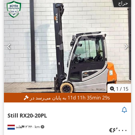
حراج
,
۱٬۸۰۰ میلی‌متر
1
/
15
s
27
min
35
h
11
d
11
به پایان می‌رسد در
Still
RX20-20PL
۴٬۴۴۰ km
هلند
‎€۶٬۰۰۰