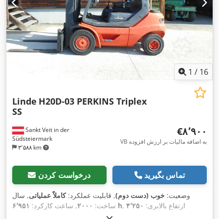
1
/
16
Linde
H20D-03 PERKINS Triplex
SS
‎€۸٬۹۰۰
Sankt Veit in der
Südsteiermark
VB به اضافه مالیات بر ارزش افزوده
۳٬۵۸۸ km
تماس بگیرید
درخواست کردن
وضعیت:
خوب (دست دوم)
, قابلیت عملکرد:
کاملاً عملیاتی
, سال
, ارتفاع بالابری:
۴٬۲۵۰
۶٬۹۵۱ h
ساخت:
۲۰۰۰
, ساعت کارکرد:
میلی‌متر
, نوع سوخت:
دیزل
, نوع دکل:
تریپلکس
, قدرت:
۳۵ کیلووات