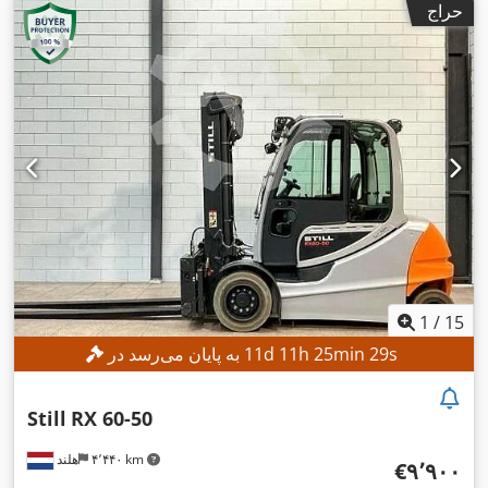
حراج
,
طول شاخک‌ها:
۱٬۲۰۰ میلی‌متر
1
/
15
s
27
min
25
h
11
d
11
به پایان می‌رسد در
Still
RX 60-50
۴٬۴۴۰ km
هلند
‎€۹٬۹۰۰