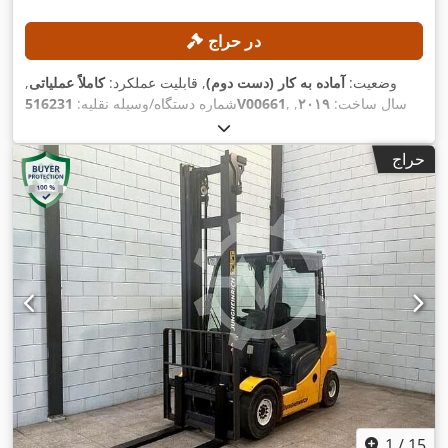
در حراج
وضعیت:
آماده به کار (دست دوم)
, قابلیت عملکرد:
کاملاً عملیاتی
,
, سال ساخت:
۲۰۱۹
,
516231V00661
شماره دستگاه/وسیله نقلیه:
, ظرفیت بار:
۲٬۰۰۰ کیلوگرم
, ارتفاع
۱۰٬۲۱۴ h
ساعت کارکرد:
بالابری:
۷٬۹۶۰ میلی‌متر
, برداشت آزاد:
۲٬۷۱۰ میلی‌متر
, نوع سوخت:
حراج
,
برقی
, نوع دکل:
تریپلکس
, طول شاخک‌ها:
۱٬۲۰۰ میلی‌متر
1
/
15