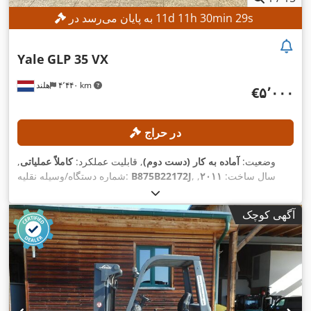
s
27
min
30
h
11
d
11
به پایان می‌رسد در
Yale
GLP 35 VX
۴٬۴۴۰ km
هلند
‎€۵٬۰۰۰
در حراج
وضعیت:
آماده به کار (دست دوم)
, قابلیت عملکرد:
کاملاً عملیاتی
,
, سال ساخت:
۲۰۱۱
,
B875B22172J
شماره دستگاه/وسیله نقلیه:
, ظرفیت بار:
۳٬۵۰۰ کیلوگرم
, ارتفاع بالابری:
۶٬۳۳۷ h
ساعت کارکرد:
۴٬۵۷۰ میلی‌متر
, برداشت آزاد:
۱٬۵۶۰ میلی‌متر
, نوع سوخت:
گاز
, نوع
آگهی کوچک
,
دکل:
تریپلکس