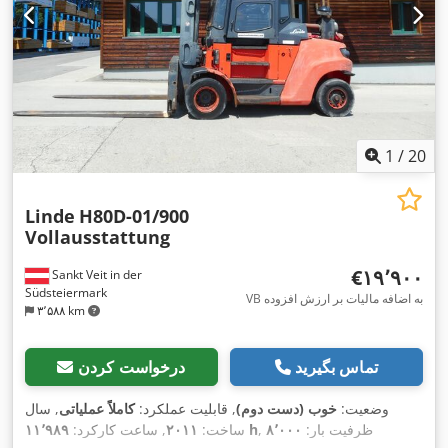
1
/
20
Linde
H80D-01/900
Vollausstattung
‎€۱۹٬۹۰۰
Sankt Veit in der
Südsteiermark
VB به اضافه مالیات بر ارزش افزوده
۳٬۵۸۸ km
تماس بگیرید
درخواست کردن
وضعیت:
خوب (دست دوم)
, قابلیت عملکرد:
کاملاً عملیاتی
, سال
, ظرفیت بار:
۸٬۰۰۰
۱۱٬۹۸۹ h
ساخت:
۲۰۱۱
, ساعت کارکرد: