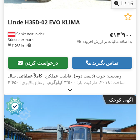
1
/
16
Linde
H35D-02 EVO KLIMA
‎€۱۳٬۹۰۰
Sankt Veit in der
Südsteiermark
VB به اضافه مالیات بر ارزش افزوده
۳٬۵۸۸ km
تماس بگیرید
درخواست کردن
وضعیت:
خوب (دست دوم)
, قابلیت عملکرد:
کاملاً عملیاتی
, سال
ساخت:
۲۰۱۸
, ظرفیت بار:
۳٬۵۰۰ کیلوگرم
, ارتفاع بالابری:
۴٬۶۵۰
میلی‌متر
, نوع سوخت:
دیزل
, نوع دکل:
تریپلکس
, قدرت:
۴۴ کیلووات
(۵۹٫۸۲ اسب بخار)
, تجهیزات:
اتصال یدک‌کش, تهویه مطبوع, جابجایی
آگهی کوچک
,
جانبی, روشنایی, چنگال پالت, گرم‌کن صندلی