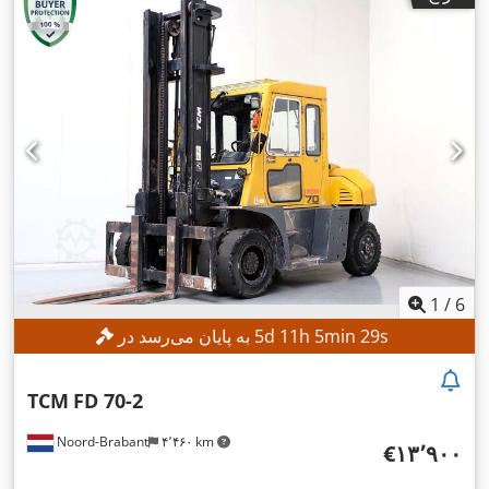
,
نوع دکل:
تریپلکس
, ارتفاع سازه:
۲٬۱۳۴ میلی‌متر
1
/
6
s
27
min
5
h
11
d
5
به پایان می‌رسد در
TCM
FD 70-2
Noord-Brabant
۴٬۴۶۰ km
‎€۱۳٬۹۰۰