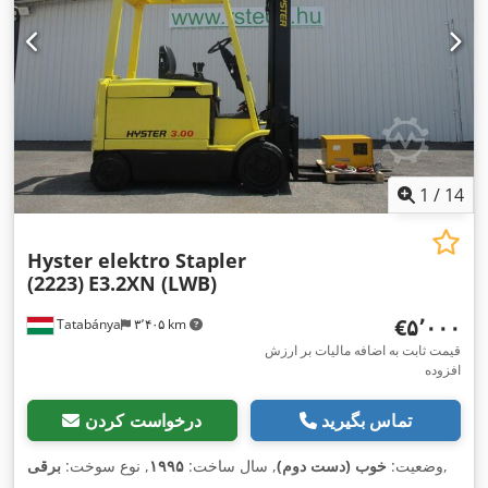
,
جانبی, روشنایی, سوابق کامل سرویس, چنگال پالت, کابین
1
/
14
Hyster elektro Stapler
(2223)
E3.2XN (LWB)
‎€۵٬۰۰۰
Tatabánya
۳٬۴۰۵ km
قیمت ثابت به اضافه مالیات بر ارزش
افزوده
تماس بگیرید
درخواست کردن
,
وضعیت:
خوب (دست دوم)
, سال ساخت:
۱۹۹۵
, نوع سوخت:
برقی