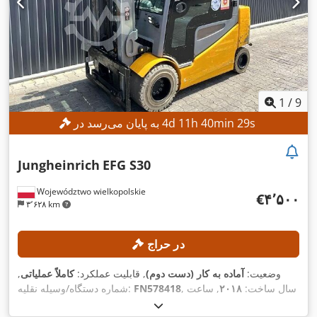
1
/
9
s
27
min
40
h
11
d
4
به پایان می‌رسد در
Jungheinrich
EFG S30
Województwo wielkopolskie
‎€۴٬۵۰۰
۳٬۶۲۸ km
در حراج
وضعیت:
آماده به کار (دست دوم)
, قابلیت عملکرد:
کاملاً عملیاتی
,
, سال ساخت:
۲۰۱۸
, ساعت
FN578418
شماره دستگاه/وسیله نقلیه:
, ظرفیت بار:
۳٬۰۰۰ کیلوگرم
, ارتفاع بالابری:
۱۴٬۷۴۵ h
کارکرد: