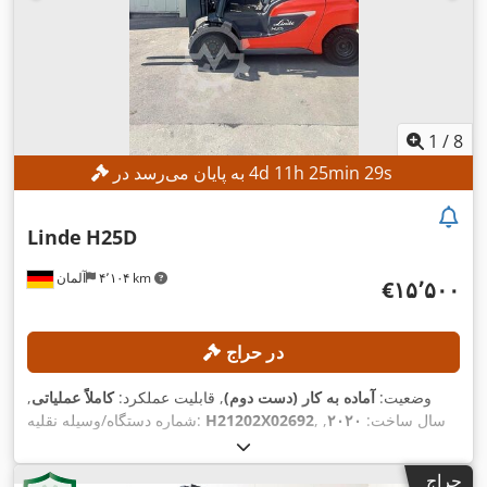
1
/
8
s
27
min
25
h
11
d
4
به پایان می‌رسد در
Linde
H25D
۴٬۱۰۴ km
آلمان
‎€۱۵٬۵۰۰
در حراج
وضعیت:
آماده به کار (دست دوم)
, قابلیت عملکرد:
کاملاً عملیاتی
,
, سال ساخت:
۲۰۲۰
,
H21202X02692
شماره دستگاه/وسیله نقلیه:
, ظرفیت بار:
۲٬۵۰۰ کیلوگرم
, ارتفاع بالابری:
۵٬۰۶۱ h
ساعت کارکرد:
۴٬۶۱۰ میلی‌متر
, برداشت آزاد:
۱٬۳۹۴ میلی‌متر
, نوع سوخت:
دیزل
,
حراج