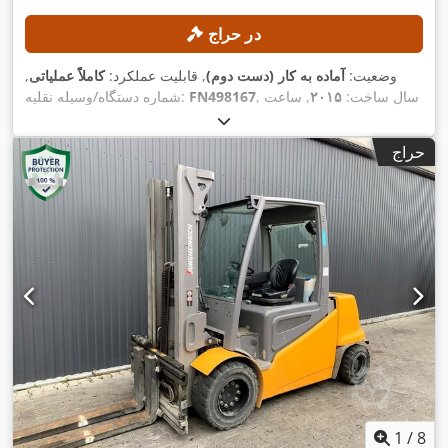
در حراج
وضعیت:
آماده به کار (دست دوم)
, قابلیت عملکرد:
کاملاً عملیاتی
,
, سال ساخت:
۲۰۱۵
, ساعت
FN498167
شماره دستگاه/وسیله نقلیه:
, ارتفاع بالابری:
۴٬۷۰۰ میلی‌متر
, برداشت آزاد:
۱۵٬۲۵۴ h
کارکرد:
,
۱٬۴۹۰ میلی‌متر
, نوع دکل:
تریپلکس
, ارتفاع سازه:
۲٬۱۳۲ میلی‌متر
حراج
1
/
8