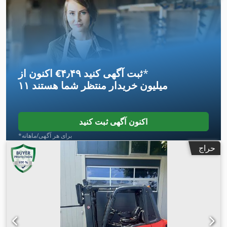
,
۳٬۵۰۰ میلی‌متر
, نوع دکل:
سیمپلکس
, تجهیزات:
جابجایی جانبی
*
اکنون از ‎€۴٫۴۹ ثبت آگهی کنید
۱۱ میلیون خریدار
منتظر شما هستند
اکنون آگهی ثبت کنید
*برای هر آگهی/ماهانه
حراج