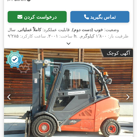
تماس بگیرید
درخواست کردن
وضعیت:
خوب (دست دوم)
, قابلیت عملکرد:
کاملاً عملیاتی
, سال
, ظرفیت بار:
۱٬۸۰۰ کیلوگرم
,
۹٬۲۸۵ h
ساخت:
۲۰۰۱
, ساعت کارکرد:
ارتفاع بالابری:
۴٬۶۰۰ میلی‌متر
, نوع سوخت:
دیزل
, نوع دکل:
تریپلکس
, قدرت:
۲۷ کیلووات (۳۶٫۷۱ اسب بخار)
, ارتفاع کل:
۲٬۱۲۰
آگهی کوچک
,
میلی‌متر
, تجهیزات:
جابجایی جانبی, روشنایی