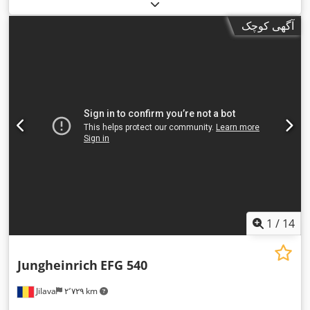
آگهی کوچک
1
/
14
Jungheinrich
EFG 540
Jilava
۲٬۷۲۹ km