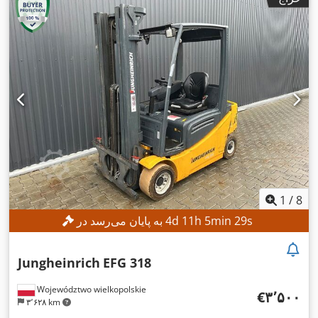
1
/
8
s
27
min
5
h
11
d
4
به پایان می‌رسد در
Jungheinrich
EFG 318
Województwo wielkopolskie
‎€۳٬۵۰۰
۳٬۶۲۸ km