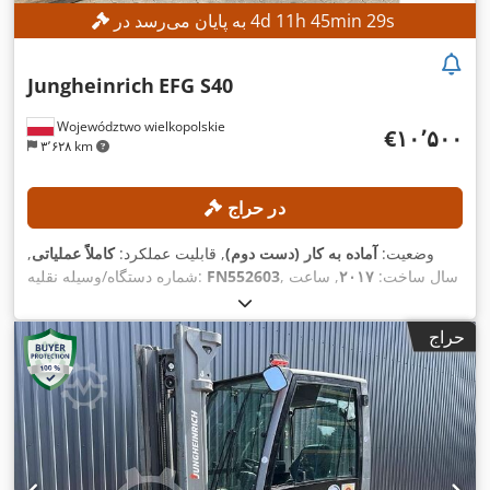
s
27
min
45
h
11
d
4
به پایان می‌رسد در
Jungheinrich
EFG S40
Województwo wielkopolskie
‎€۱۰٬۵۰۰
۳٬۶۲۸ km
در حراج
وضعیت:
آماده به کار (دست دوم)
, قابلیت عملکرد:
کاملاً عملیاتی
,
, سال ساخت:
۲۰۱۷
, ساعت
FN552603
شماره دستگاه/وسیله نقلیه:
, ارتفاع بالابری:
۳٬۵۴۰ میلی‌متر
, نوع دکل:
دوپلکس
,
۱٬۳۹۸ h
کارکرد:
,
ارتفاع سازه:
۲٬۵۲۰ میلی‌متر
, تجهیزات:
جابجایی جانبی
حراج