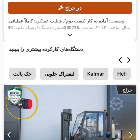
در حراج
وضعیت:
آماده به کار (دست دوم)
, قابلیت عملکرد:
کاملاً عملیاتی
,
, سال ساخت:
۲۰۱۳
, ساعت
30S00738
شماره دستگاه/وسیله نقلیه:
, ظرفیت بار:
۷٬۰۰۰ کیلوگرم
, ارتفاع بالابری:
۴٬۴۵۰
۸٬۵۰۶ h
کارکرد:
میلی‌متر
, ارتفاع سازه:
۳٬۳۰۰ میلی‌متر
, طول شاخک‌ها:
۱٬۲۰۰
,
میلی‌متر
, وزن خالی:
۱۰٬۴۱۰ کیلوگرم
دستگاه‌های کارکرده بیشتری را ببینید
Heli
Kalmar
لیفتراک جلویی
جک پالت
e
حراج