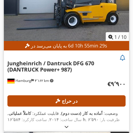
1
/
10
s
27
min
55
h
10
d
6
به پایان می‌رسد در
Jungheinrich / Dantruck
DFG 670
(DANTRUCK Power+ 987)
Hamburg
۴٬۱۶۲ km
‎€۹٬۹۰۰
در حراج
وضعیت:
آماده به کار (دست دوم)
, قابلیت عملکرد:
کاملاً عملیاتی
,
, ظرفیت بار:
۶٬۵۹۰
۱۶٬۵۸۴ h
سال ساخت:
۲۰۱۴
, ساعت کارکرد:
کیلوگرم
, ارتفاع بالابری:
۴٬۰۱۰ میلی‌متر
, ارتفاع سازه:
۲٬۹۱۰
میلی‌متر
, عرض شاسی شاخک:
۲٬۰۰۰ میلی‌متر
, طول شاخک‌ها: