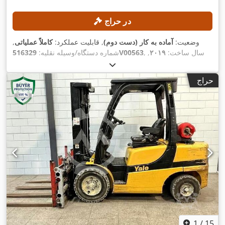
در حراج
وضعیت:
آماده به کار (دست دوم)
, قابلیت عملکرد:
کاملاً عملیاتی
,
, سال ساخت:
۲۰۱۹
,
516329V00563
شماره دستگاه/وسیله نقلیه:
, ظرفیت بار:
۵٬۰۰۰ کیلوگرم
, ارتفاع
۱۰٬۳۳۳ h
ساعت کارکرد:
بالابری:
۳٬۷۰۰ میلی‌متر
, نوع سوخت:
برقی
, نوع دکل:
دوپلکس
, طول
حراج
,
شاخک‌ها:
۲٬۳۹۰ میلی‌متر
1
/
15