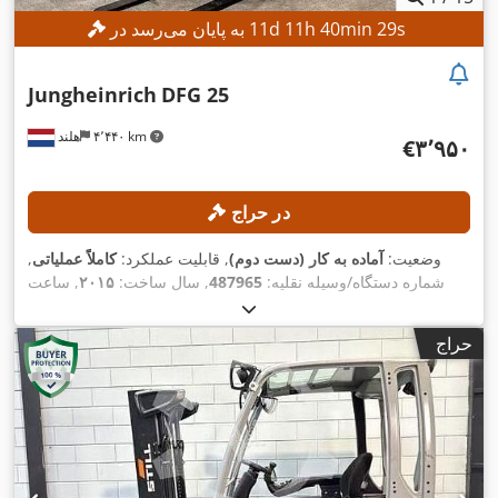
s
27
min
40
h
11
d
11
به پایان می‌رسد در
Jungheinrich
DFG 25
۴٬۴۴۰ km
هلند
‎€۳٬۹۵۰
در حراج
وضعیت:
آماده به کار (دست دوم)
, قابلیت عملکرد:
کاملاً عملیاتی
,
شماره دستگاه/وسیله نقلیه:
487965
, سال ساخت:
۲۰۱۵
, ساعت
, ظرفیت بار:
۲٬۵۰۰ کیلوگرم
, ارتفاع بالابری:
۴٬۸۰۰
۷٬۴۳۰ h
کارکرد:
میلی‌متر
, نوع سوخت:
دیزل
, نوع دکل:
دوپلکس
, طول شاخک‌ها:
حراج
,
۱٬۱۹۰ میلی‌متر