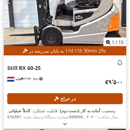
1
/
15
s
27
min
30
h
11
d
11
به پایان می‌رسد در
Still
RX 60-25
۴٬۴۴۰ km
هلند
‎€۹٬۵۰۰
در حراج
وضعیت:
آماده به کار (دست دوم)
, قابلیت عملکرد:
کاملاً عملیاتی
,
, سال ساخت:
۲۰۲۰
,
516301X00846
شماره دستگاه/وسیله نقلیه:
, ظرفیت بار:
۲٬۵۰۰ کیلوگرم
, ارتفاع بالابری:
۴۶۱ h
ساعت کارکرد:
۲٬۹۵۰ میلی‌متر
, برداشت آزاد:
۱٬۵۰۰ میلی‌متر
, نوع دکل:
دوپلکس
,