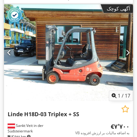
, تجهیزات:
اتصال
Perkins
, سازنده موتور:
(۴۷٫۵۹ اسب بخار)
آگهی کوچک
,
یدک‌کش, جابجایی جانبی, روشنایی, چنگال پالت
1
/
17
Linde
H18D-03 Triplex + SS
‎€۷٬۷۰۰
Sankt Veit in der
Südsteiermark
VB به اضافه مالیات بر ارزش افزوده
۳٬۵۸۸ km