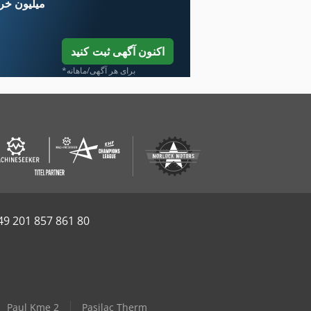
۱۱ میلیون خر
اکنون آگهی ثبت کنید
*برای هر آگهی/ماهانه
49 201 857 861 80
Paul Kme 2
Pasilac Therm