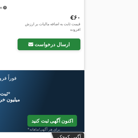
km
‎€۶۰
قیمت ثابت به اضافه مالیات بر ارزش
افزوده
ارسال درخواست
فوراً فر
*
اکنون از 
۱۱ میلیون خر
اکنون آگهی ثبت کنید
*برای هر آگهی/ماهانه
آگهی کوچک