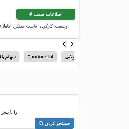
اطلاعات قیمت
,
وضعیت:
کارکرده
, قابلیت عملکرد:
کاملاً 
الن و انبار
انبار کالا طولانی
Continental
سهام باق
اکنون کل Machineseeker را با بیش از ۲۰۰٬۰۰۰ ماشین مستعمل جستجو کنید.
جستجو کردن