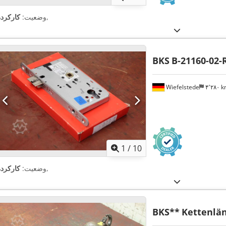
,
وضعیت:
کارکرده
BKS
B-21160-02-
Wiefelstede
۴٬۲۸۰ 
1
/
10
,
وضعیت:
کارکرده
BKS**
Kettenlän