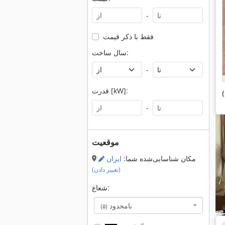
-
فقط با ذکر قیمت
سال ساخت:
-
قدرت [kW]:
-
موقعیت
مکان شناسایی‌شده شما:
ایران
(تغییر دادن)
شعاع:
نامحدود
(۵)