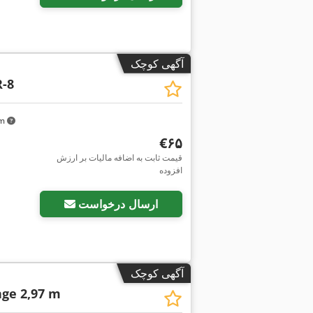
آگهی کوچک
R-8
km
‎€۶۵
قیمت ثابت به اضافه مالیات بر ارزش
افزوده
ارسال درخواست
آگهی کوچک
ge 2,97 m