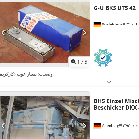
G-U BKS
UTS 42
Wiefelstede
۴٬۲۸۰ 
1
/
5
,
وضعیت:
بسیار خوب (کارکرده)
BHS Einzel Misc
Beschicker
DKX 
Altenburg
۳٬۹۳۰ km