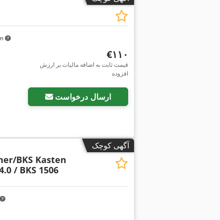
km
‎€۱۱۰
قیمت ثابت به اضافه مالیات بر ارزش
افزوده
ارسال درخواست
آگهی کوچک
her/BKS Kasten
4.0 / BKS 1506