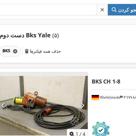
و کردن
دست دوم Bks Yale
(۵)
BKS
حذف همه فیلترها
BKS
CH 1-8
Wiefelstede
۴٬۲۷۹ 
1
/
4