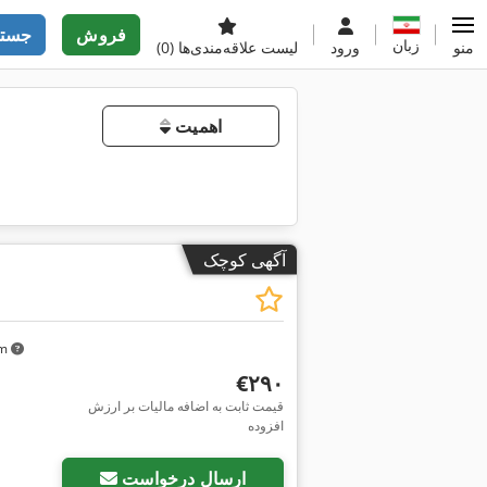
فروش
جستج
زبان
منو
ورود
لیست علاقه‌مندی‌ها
(0)
اهمیت
آگهی کوچک
km
‎€۲۹۰
قیمت ثابت به اضافه مالیات بر ارزش
افزوده
ارسال درخواست