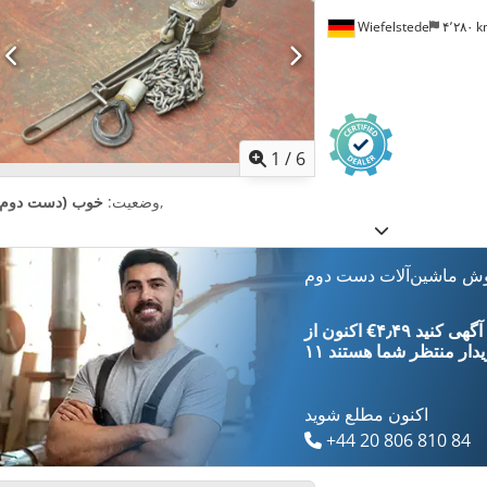
Wiefelstede
۴٬۲۸۰ 
1
/
6
,
وضعیت:
خوب (دست دوم)
وش ماشین‌آلات دست دوم
‎€۴٫۴۹ ثبت آگهی کنید
یدار
منتظر شما هستند
اکنون مطلع شوید
+44 20 806 810 84