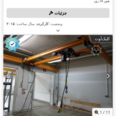
هنوز 34 روز
جزئیات
,
وضعیت:
کارکرده
, سال ساخت:
۲۰۱۵
کلیک‌آوت
1
/
11