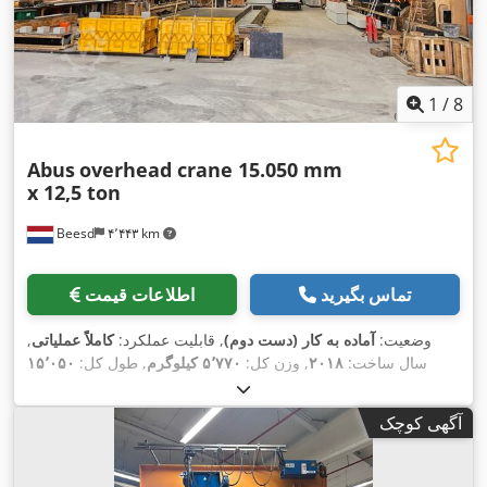
1
/
8
Abus
overhead crane 15.050 mm
x 12,5 ton
Beesd
۴٬۴۴۳ km
تماس بگیرید
اطلاعات قیمت
وضعیت:
آماده به کار (دست دوم)
, قابلیت عملکرد:
کاملاً عملیاتی
,
سال ساخت:
۲۰۱۸
, وزن کل:
۵٬۷۷۰ کیلوگرم
, طول کل:
۱۵٬۰۵۰
میلی‌متر
, ظرفیت بار:
۱۲٬۵۰۰ کیلوگرم
, ارتفاع کاری:
۶٬۰۰۰
میلی‌متر
, ارتفاع بالابری:
۶٬۰۰۰ میلی‌متر
, تجهیزات:
مستندات /
آگهی کوچک
,
راهنما