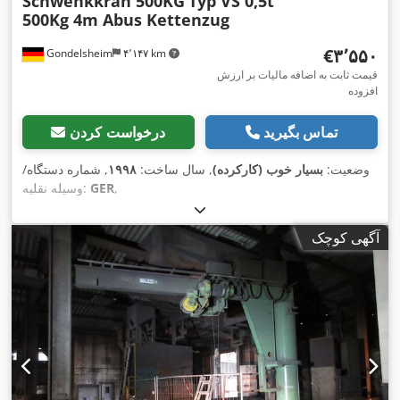
Schwenkkran 500KG
Typ VS 0,5t
500Kg 4m Abus Kettenzug
‎€۳٬۵۵۰
Gondelsheim
۴٬۱۴۷ km
قیمت ثابت به اضافه مالیات بر ارزش
افزوده
تماس بگیرید
درخواست کردن
وضعیت:
بسیار خوب (کارکرده)
, سال ساخت:
۱۹۹۸
, شماره دستگاه/
,
GER
وسیله نقلیه:
آگهی کوچک