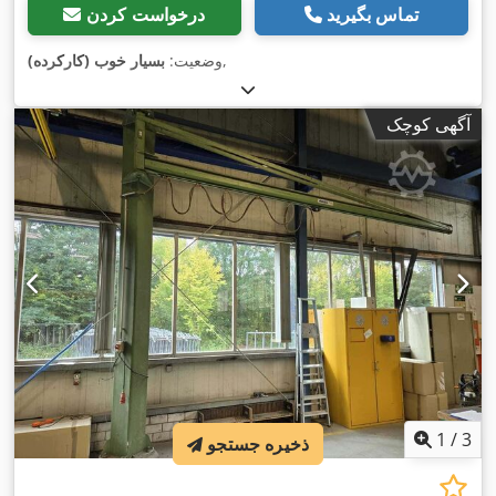
تماس بگیرید
درخواست کردن
,
وضعیت:
بسیار خوب (کارکرده)
آگهی کوچک
1
/
3
ذخیره جستجو