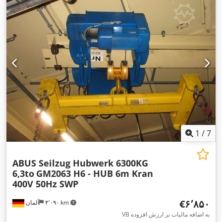
1
/
7
ABUS Seilzug Hubwerk 6300KG
6,3to
GM2063 H6 - HUB 6m Kran
400V 50Hz SWP
‎€۶٬۸۵۰
۴٬۰۹۰ km
آلمان
VB به اضافه مالیات بر ارزش افزوده