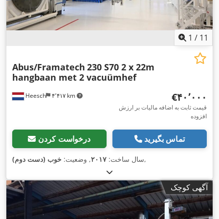
1
/
11
Abus/Framatech
230 S70 2 x 22m
hangbaan met 2 vacuümhef
‎€۴۰٬۰۰۰
Heesch
۴٬۴۱۷ km
قیمت ثابت به اضافه مالیات بر ارزش
افزوده
تماس بگیرید
درخواست کردن
,
سال ساخت:
۲۰۱۷
, وضعیت:
خوب (دست دوم)
آگهی کوچک