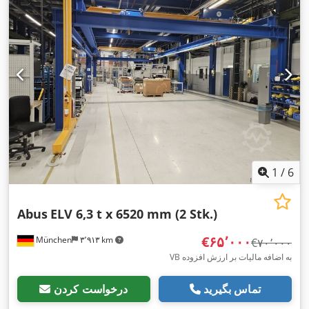
1
/
6
Abus
ELV 6,3 t x 6520 mm (2 Stk.)
‎€۶۵٬۰۰۰
München
۳٬۹۱۳ km
‎€۷۰٬۰۰۰
VB به اضافه مالیات بر ارزش افزوده
تماس بگیرید
درخواست کردن