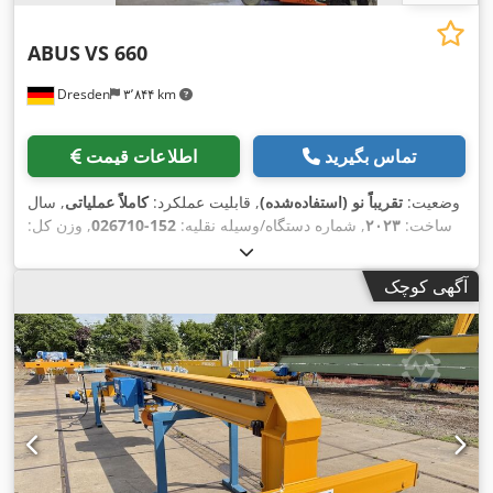
ABUS
VS 660
Dresden
۳٬۸۴۴ km
تماس بگیرید
اطلاعات قیمت
وضعیت:
تقریباً نو (استفاده‌شده)
, قابلیت عملکرد:
کاملاً عملیاتی
, سال
ساخت:
۲۰۲۳
, شماره دستگاه/وسیله نقلیه:
152-026710
, وزن کل:
۳٬۰۰۰ کیلوگرم
, ارتفاع کل:
۵٬۵۹۳ میلی‌متر
, عرض کل:
۱٬۳۴۰
میلی‌متر
, ظرفیت بار:
۵٬۰۰۰ کیلوگرم
, قدرت:
۴٫۶۳ کیلووات (۶٫۳۰
آگهی کوچک
اسب بخار)
, سرعت اصلی بالابری:
۴٬۰۰۰ میلی‌متر/دقیقه
, سرعت
بلند کردن دقیق:
۱۲ میلی‌متر/ثانیه
, عمق گلو:
۴٬۰۰۰ میلی‌متر
, ارتفاع
, تجهیزات:
مستندات /
۲۰ h
کاری:
۴٬۵۰۰ میلی‌متر
, ساعت کارکرد:
,
راهنما