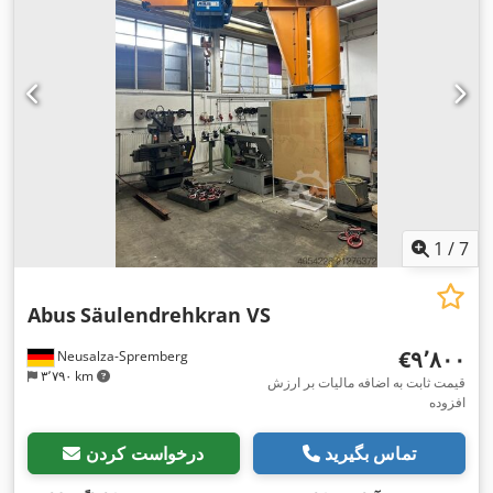
1
/
7
Abus
Säulendrehkran VS
‎€۹٬۸۰۰
Neusalza-Spremberg
۳٬۷۹۰ km
قیمت ثابت به اضافه مالیات بر ارزش
افزوده
تماس بگیرید
درخواست کردن