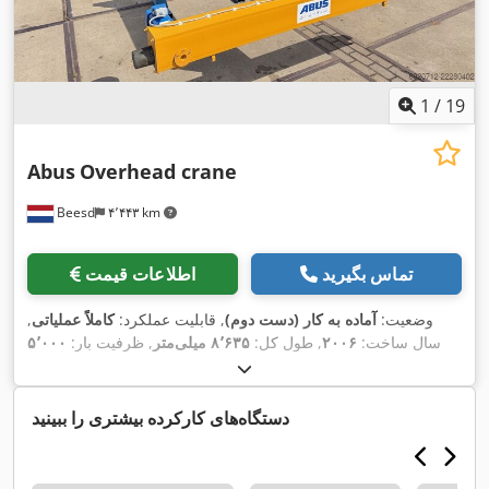
1
/
19
Abus
Overhead crane
Beesd
۴٬۴۴۳ km
تماس بگیرید
اطلاعات قیمت
وضعیت:
آماده به کار (دست دوم)
, قابلیت عملکرد:
کاملاً عملیاتی
,
سال ساخت:
۲۰۰۶
, طول کل:
۸٬۶۳۵ میلی‌متر
, ظرفیت بار:
۵٬۰۰۰
کیلوگرم
, ارتفاع کاری:
۶٬۰۰۰ میلی‌متر
, ارتفاع بالابری:
۶٬۰۰۰
,
میلی‌متر
, تجهیزات:
مستندات / راهنما
دستگاه‌های کارکرده بیشتری را ببینید