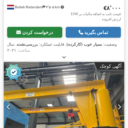
‎€۸٬۰۰۰
Botlek Rotterdam
۴٬۵۰۵ km
EXW قیمت ثابت به اضافه مالیات بر
ارزش افزوده
تماس بگیرید
درخواست کردن
وضعیت:
بسیار خوب (کارکرده)
, قابلیت عملکرد:
بررسی‌نشده
, سال
,
ساخت:
۲۰۲۱
آگهی کوچک