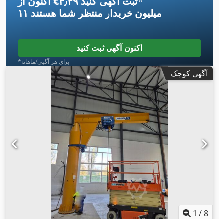
*
اکنون از ‎€۴٫۴۹ ثبت آگهی کنید
۱۱ میلیون خریدار
منتظر شما هستند
اکنون آگهی ثبت کنید
*برای هر آگهی/ماهانه
آگهی کوچک
1
/
8