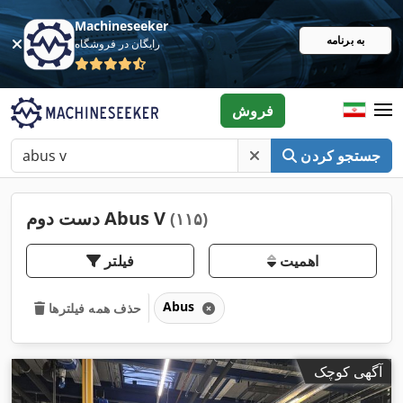
Machineseeker
به برنامه
رایگان در فروشگاه
فروش
جستجو کردن
دست دوم Abus V
(۱۱۵)
اهمیت
فیلتر
Abus
حذف همه فیلترها
آگهی کوچک