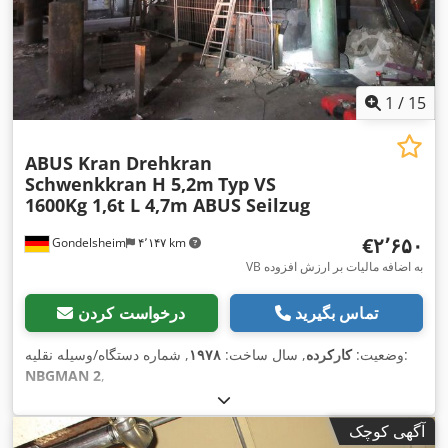
1
/
15
ABUS Kran Drehkran
Schwenkkran H 5,2m
Typ VS
1600Kg 1,6t L 4,7m ABUS Seilzug
‎€۲٬۶۵۰
Gondelsheim
۴٬۱۴۷ km
VB به اضافه مالیات بر ارزش افزوده
تماس بگیرید
درخواست کردن
, شماره دستگاه/وسیله نقلیه:
وضعیت:
کارکرده
, سال ساخت:
۱۹۷۸
NBGMAN 2
,
آگهی کوچک