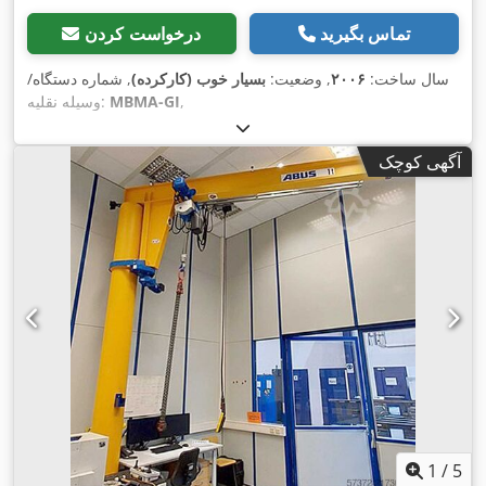
تماس بگیرید
درخواست کردن
سال ساخت:
۲۰۰۶
, وضعیت:
بسیار خوب (کارکرده)
, شماره دستگاه/
,
MBMA-GI
وسیله نقلیه:
آگهی کوچک
1
/
5