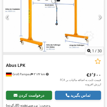
1
/
30
Abus
LPK
‎€۶٬۶۰۰
Groß Pampau
۴٬۱۳۲ km
FCA قیمت ثابت به اضافه مالیات بر
ارزش افزوده
تماس بگیرید
درخواست کردن
,
وضعیت:
بررسی‌نشده (کارکرده)