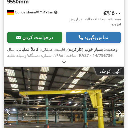
9550mm
‎€۹٬۵۰۰
Gondelsheim
۴٬۱۴۷ km
قیمت ثابت به اضافه مالیات بر ارزش
افزوده
تماس بگیرید
درخواست کردن
وضعیت:
بسیار خوب (کارکرده)
, قابلیت عملکرد:
کاملاً عملیاتی
, سال
,
KA27 - 14/796736
, شماره دستگاه/وسیله نقلیه:
ساخت:
۱۹۹۸
آگهی کوچک