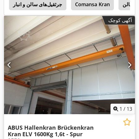
سالن
Comansa Kran
جرثقیل‌های سالن و انبار
g
آگهی کوچک
1
/
13
ABUS Hallenkran Brückenkran
Kran
ELV 1600Kg 1,6t - Spur