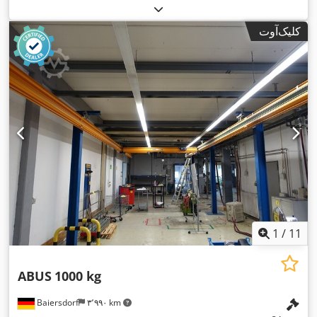
کلیک‌آوت
1
/
11
ABUS
1000 kg
Baiersdorf
۳٬۹۹۰ km