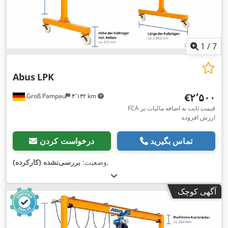
1
/
7
Abus
LPK
‎€۲٬۵۰۰
Groß Pampau
۴٬۱۳۲ km
FCA قیمت ثابت به اضافه مالیات بر
ارزش افزوده
تماس بگیرید
درخواست کردن
,
وضعیت:
بررسی‌نشده (کارکرده)
آگهی کوچک