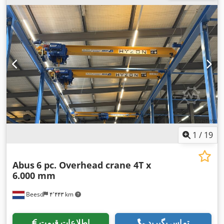
1
/
19
Abus
6 pc. Overhead crane 4T x
6.000 mm
Beesd
۴٬۴۴۳ km
تماس بگیرید
اطلاعات قیمت