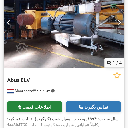
1
/
4
Abus
ELV
Maarheeze
۴٬۴۰۱ km
تماس بگیرید
اطلاعات قیمت
سال ساخت:
۱۹۹۴
, وضعیت:
بسیار خوب (کارکرده)
, قابلیت عملکرد:
,
کاملاً عملیاتی
, شماره دستگاه/وسیله نقلیه:
14/804766