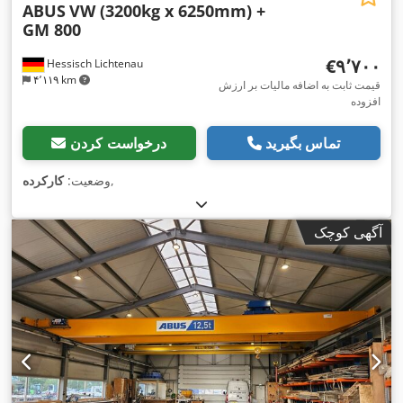
ABUS
VW (3200kg x 6250mm) +
GM 800
‎€۹٬۷۰۰
Hessisch Lichtenau
۴٬۱۱۹ km
قیمت ثابت به اضافه مالیات بر ارزش
افزوده
تماس بگیرید
درخواست کردن
,
وضعیت:
کارکرده
آگهی کوچک