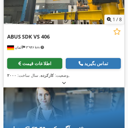
1
/
8
ABUS
SDK VS 406
۳٬۹۴۶ km
آلمان
تماس بگیرید
اطلاعات قیمت
,
وضعیت:
کارکرده
, سال ساخت:
۲۰۰۰