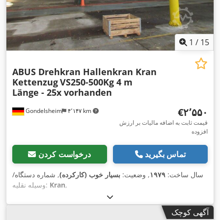
1
/
15
ABUS Drehkran Hallenkran Kran
Kettenzug
VS250-500Kg 4 m
Länge - 25x vorhanden
‎€۲٬۵۵۰
Gondelsheim
۴٬۱۴۷ km
قیمت ثابت به اضافه مالیات بر ارزش
افزوده
تماس بگیرید
درخواست کردن
سال ساخت:
۱۹۷۹
, وضعیت:
بسیار خوب (کارکرده)
, شماره دستگاه/
,
Kran
وسیله نقلیه:
آگهی کوچک