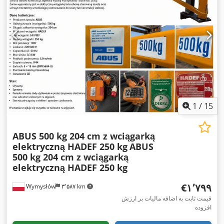
1
/
15
ABUS 500 kg 204 cm z wciągarką
elektryczną HADEF 250 kg
ABUS
500 kg 204 cm z wciągarką
elektryczną HADEF 250 kg
‎€۱٬۷۹۹
Wymysłów
۳٬۵۸۷ km
قیمت ثابت به اضافه مالیات بر ارزش
افزوده