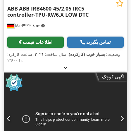
ABB
ABB IRB4600-45/2.05 IRC5
controller-TPU-RW6.X LOW DTC
Marl
۴٬۳۰۸ km
تماس بگیرید
اطلاعات قیمت
وضعیت:
بسیار خوب (کارکرده)
, سال ساخت:
۲۰۲۱
, ساعت کارکرد:
۲٬۶۰۰ h
,
آگهی کوچک