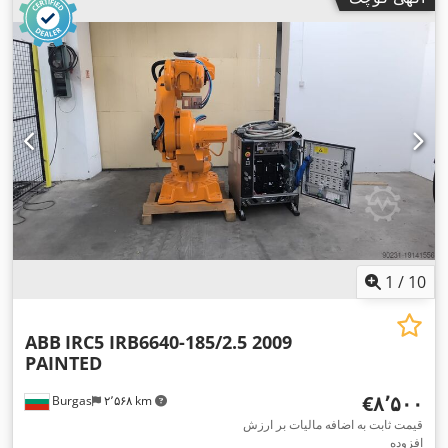
1
/
10
ABB
IRC5 IRB6640-185/2.5 2009
PAINTED
‎€۸٬۵۰۰
Burgas
۲٬۵۶۸ km
قیمت ثابت به اضافه مالیات بر ارزش
افزوده