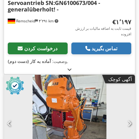
Servoantrieb SN:GN6100673/004 -
generalüberholt! -
‎€۱٬۱۹۷
Remscheid
۴٬۲۹۱ km
قیمت ثابت به اضافه مالیات بر ارزش
افزوده
تماس بگیرید
درخواست کردن
,
وضعیت:
آماده به کار (دست دوم)
آگهی کوچک