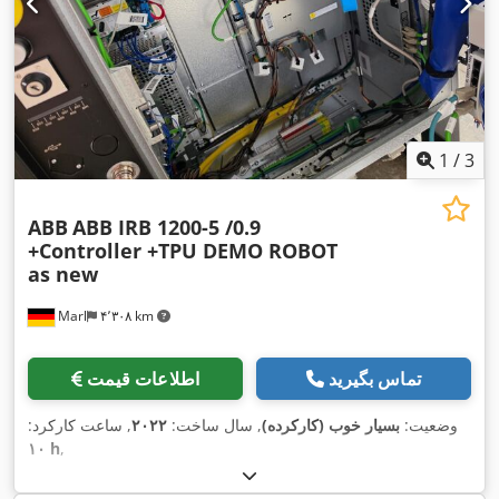
1
/
3
ABB
ABB IRB 1200-5 /0.9
+Controller +TPU DEMO ROBOT
as new
Marl
۴٬۳۰۸ km
تماس بگیرید
اطلاعات قیمت
وضعیت:
بسیار خوب (کارکرده)
, سال ساخت:
۲۰۲۲
, ساعت کارکرد:
۱۰ h
,