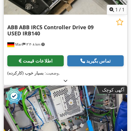
1
/
1
ABB
ABB IRC5 Controller Drive 09
USED IRB140
Marl
۴٬۳۰۸ km
تماس بگیرید
اطلاعات قیمت
,
وضعیت:
بسیار خوب (کارکرده)
آگهی کوچک