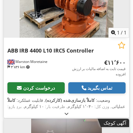
1
/
1
ABB
IRB 4400 L10 IRC5 Controller
‎€۱۱٬۶۰۰
Marston Moretaine
۴٬۸۳۶ km
قیمت ثابت به اضافه مالیات بر ارزش
افزوده
تماس بگیرید
درخواست کردن
وضعیت:
کاملاً بازسازی‌شده (کارکرده)
, قابلیت عملکرد:
کاملاً
عملیاتی
, وزن کل:
۱٬۰۴۰ کیلوگرم
, ظرفیت بار:
۱۰ کیلوگرم
, بردِ بازو:
,
IRC5
, مدل کنترلر:
ABB
, تولیدکننده کنترلر:
۲٬۵۵۰ میلی‌متر
آگهی کوچک