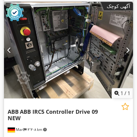
آگهی کوچک
1
/
1
ABB
ABB IRC5 Controller Drive 09
NEW
Marl
۴٬۳۰۸ km