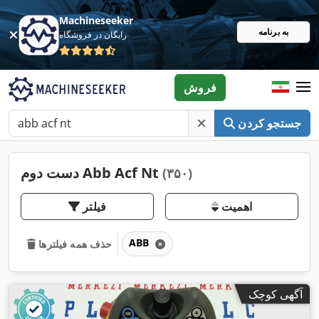
Machineseeker
به برنامه
رایگان در فروشگاه
فروش
جستجو کردن
دست دوم Abb Acf Nt
(۳۵۰)
اهمیت
فیلتر
ABB
حذف همه فیلترها
آگهی کوچک