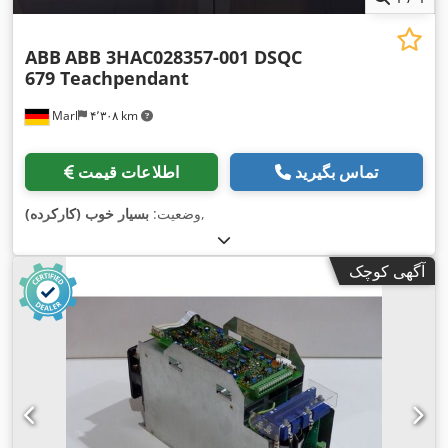
ABB
ABB 3HAC028357-001 DSQC
679 Teachpendant
Marl
۴٬۳۰۸ km
تماس بگیرید
اطلاعات قیمت
,
وضعیت:
بسیار خوب (کارکرده)
آگهی کوچک