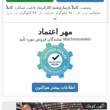
وضعیت:
کاملاً بازسازی‌شده (کارکرده)
, قابلیت عملکرد:
کاملاً
عملیاتی
, وزن کل:
۹۸۰ کیلوگرم
, ظرفیت بار:
۴۵ کیلوگرم
, بردِ بازو:
,
IRC5
, مدل کنترلر:
ABB
, تولیدکننده کنترلر:
۱٬۹۶۰ میلی‌متر
مهر اعتماد
نمایندگان فروش مورد تأیید Machineseeker
اطلاعات بیشتر هم‌اکنون
آگهی کوچک