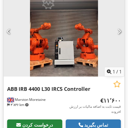
1
/
1
ABB
IRB 4400 L30 IRC5 Controller
‎€۱۱٬۶۰۰
Marston Moretaine
۴٬۸۳۶ km
قیمت ثابت به اضافه مالیات بر ارزش
افزوده
تماس بگیرید
درخواست کردن