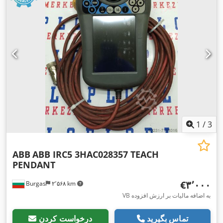
1
/
3
ABB
ABB IRC5 3HAC028357 TEACH
PENDANT
‎€۳٬۰۰۰
Burgas
۲٬۵۶۸ km
VB به اضافه مالیات بر ارزش افزوده
تماس بگیرید
درخواست کردن