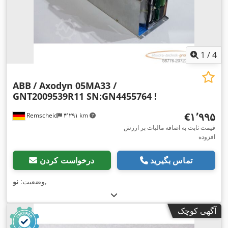
1
/
4
ABB
/ Axodyn 05MA33 /
GNT2009539R11 SN:GN4455764 !
‎€۱٬۹۹۵
Remscheid
۴٬۲۹۱ km
قیمت ثابت به اضافه مالیات بر ارزش
افزوده
تماس بگیرید
درخواست کردن
,
وضعیت:
نو
آگهی کوچک