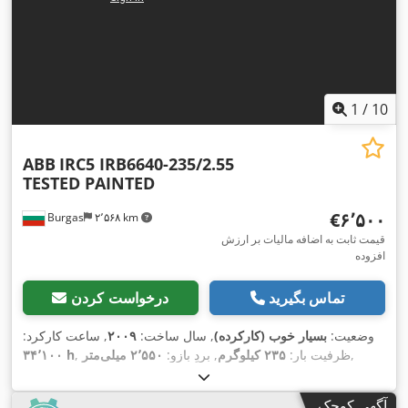
1
/
10
ABB
IRC5 IRB6640-235/2.55
TESTED PAINTED
‎€۶٬۵۰۰
Burgas
۲٬۵۶۸ km
قیمت ثابت به اضافه مالیات بر ارزش
افزوده
تماس بگیرید
درخواست کردن
وضعیت:
بسیار خوب (کارکرده)
, سال ساخت:
۲۰۰۹
, ساعت کارکرد:
,
, ظرفیت بار:
۲۳۵ کیلوگرم
, بردِ بازو:
۲٬۵۵۰ میلی‌متر
۳۴٬۱۰۰ h
آگهی کوچک