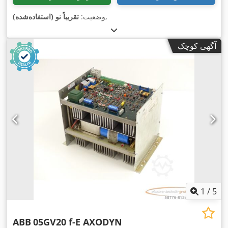
,
وضعیت:
تقریباً نو (استفاده‌شده)
آگهی کوچک
1
/
5
ABB
05GV20 f-E AXODYN