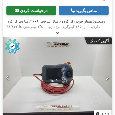
تماس بگیرید
درخواست کردن
وضعیت:
بسیار خوب (کارکرده)
, سال ساخت:
۲۰۰۹
, ساعت کارکرد:
, ظرفیت بار:
۱۸۵ کیلوگرم
, بردِ بازو:
۲٬۸۰۰ میلی‌متر
,
۳۶٬۱۴۲ h
,
IRC5
, مدل کنترلر:
ABB
تولیدکننده کنترلر:
آگهی کوچک
1
/
1