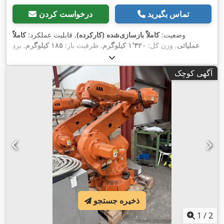
تماس بگیرید
درخواست کردن
وضعیت:
کاملاً بازسازی‌شده (کارکرده)
, قابلیت عملکرد:
کاملاً
عملیاتی
, وزن کل:
۱٬۳۲۰ کیلوگرم
, ظرفیت بار:
۱۸۵ کیلوگرم
, بردِ
,
IRC5
, مدل کنترلر:
ABB
, تولیدکننده کنترلر:
بازو:
۲٬۸۰۰ میلی‌متر
آگهی کوچک
ذخیره جستجو
1
/
2