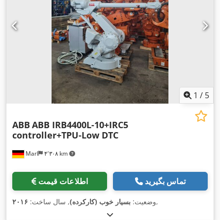
1
/
5
ABB
ABB IRB4400L-10+IRC5
controller+TPU-Low DTC
Marl
۴٬۳۰۸ km
تماس بگیرید
اطلاعات قیمت
,
وضعیت:
بسیار خوب (کارکرده)
, سال ساخت:
۲۰۱۶