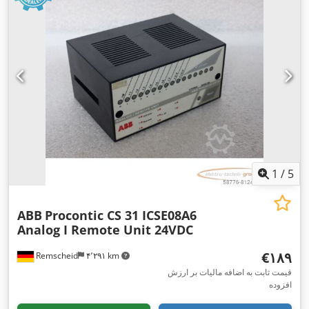
1
/
5
ABB
Procontic CS 31 ICSE08A6
Analog I Remote Unit 24VDC
‎€۱۸۹
Remscheid
۴٬۲۹۱ km
قیمت ثابت به اضافه مالیات بر ارزش
افزوده