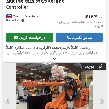
ABB
IRB 6640-235/2.55 IRC5
Controller
‎€۱۳٬۹۰۰
Marston Moretaine
۴٬۸۳۶ km
قیمت ثابت به اضافه مالیات بر ارزش
افزوده
تماس بگیرید
درخواست کردن
وضعیت:
کاملاً بازسازی‌شده (کارکرده)
, قابلیت عملکرد:
کاملاً
عملیاتی
, وزن کل:
۱٬۳۱۰ کیلوگرم
, ظرفیت بار:
۲۳۵ کیلوگرم
, بردِ
,
IRC5
, مدل کنترلر:
ABB
, تولیدکننده کنترلر:
بازو:
۲٬۵۵۰ میلی‌متر
آگهی کوچک