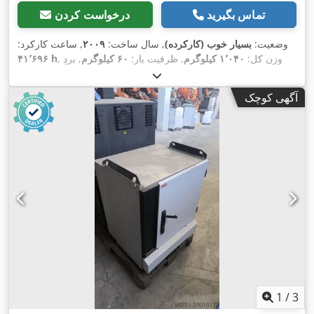
تماس بگیرید
درخواست کردن
وضعیت:
بسیار خوب (کارکرده)
, سال ساخت:
۲۰۰۹
, ساعت کارکرد:
, وزن کل:
۱٬۰۴۰ کیلوگرم
, ظرفیت بار:
۶۰ کیلوگرم
, بردِ
۴۱٬۶۹۶ h
,
IRC5
, مدل کنترلر:
ABB
, تولیدکننده کنترلر:
بازو:
۱٬۹۶۰ میلی‌متر
آگهی کوچک
1
/
3