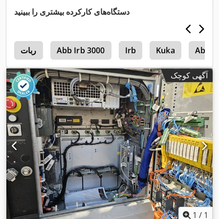
دستگاه‌های کارکرده بیشتری را ببینید
Abb
Kuka
Irb
Abb Irb 3000
ربات
m
آگهی کوچک
1
/
1