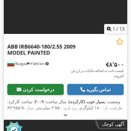
1
/
13
ABB
IRB6640-180/2.55 2009
MODEL PAINTED
‎€۸٬۵۰۰
Burgas
۲٬۵۶۸ km
قیمت ثابت به اضافه مالیات بر ارزش
افزوده
تماس بگیرید
درخواست کردن
وضعیت:
بسیار خوب (کارکرده)
, سال ساخت:
۲۰۰۹
, ساعت کارکرد:
, ظرفیت بار:
۱۸۰ کیلوگرم
, بردِ بازو:
۲٬۵۵۰ میلی‌متر
, مدل
۳۲٬۹۵۵ h
,
IRC5
کنترلر:
آگهی کوچک