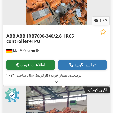
1
/
3
ABB
ABB IRB7600-340/2.8+IRC5
controller+TPU
Marl
۴٬۳۰۸ km
تماس بگیرید
اطلاعات قیمت
,
وضعیت:
بسیار خوب (کارکرده)
, سال ساخت:
۲۰۱۴
آگهی کوچک