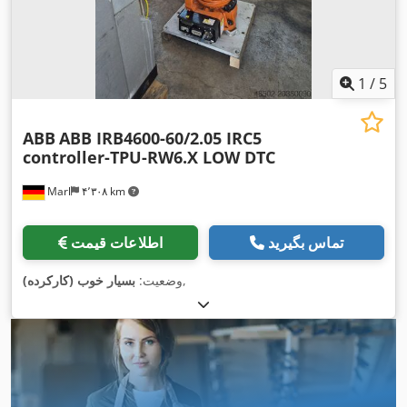
1
/
5
ABB
ABB IRB4600-60/2.05 IRC5
controller-TPU-RW6.X LOW DTC
Marl
۴٬۳۰۸ km
تماس بگیرید
اطلاعات قیمت
,
وضعیت:
بسیار خوب (کارکرده)