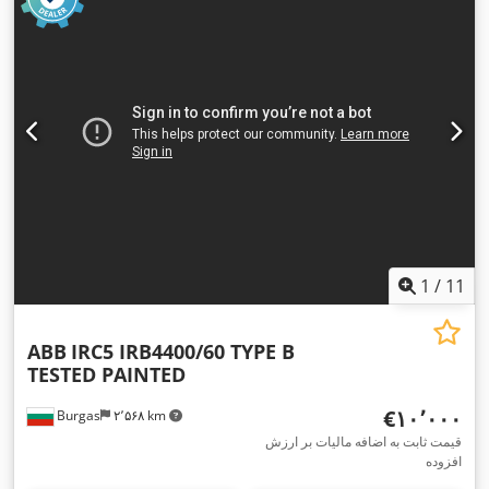
1
/
11
ABB
IRC5 IRB4400/60 TYPE B
TESTED PAINTED
‎€۱۰٬۰۰۰
Burgas
۲٬۵۶۸ km
قیمت ثابت به اضافه مالیات بر ارزش
افزوده