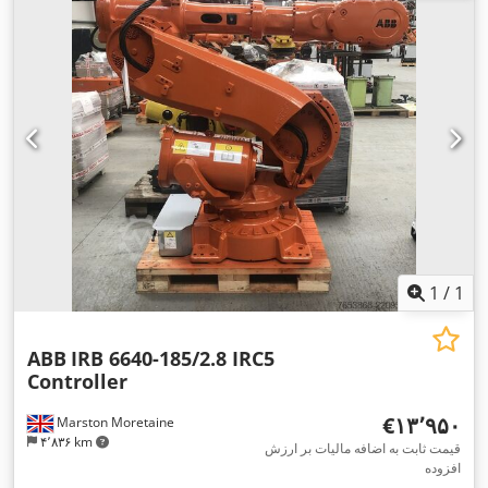
1
/
1
ABB
IRB 6640-185/2.8 IRC5
Controller
‎€۱۳٬۹۵۰
Marston Moretaine
۴٬۸۳۶ km
قیمت ثابت به اضافه مالیات بر ارزش
افزوده