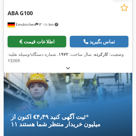
ABA
G100
Emskirchen
۴٬۰۱۱ km
تماس بگیرید
اطلاعات قیمت
وضعیت:
کارکرده
, سال ساخت:
۱۹۷۲
, شماره دستگاه/وسیله نقلیه:
13269
,
*
اکنون از ‎€۴٫۴۹ ثبت آگهی کنید
۱۱ میلیون خریدار
منتظر شما هستند