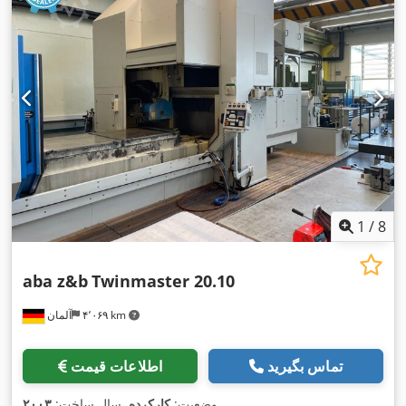
1
/
8
aba z&b
Twinmaster 20.10
۴٬۰۶۹ km
آلمان
تماس بگیرید
اطلاعات قیمت
,
وضعیت:
کارکرده
, سال ساخت:
۲۰۰۳