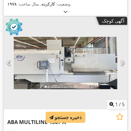
,
وضعیت:
کارکرده
, سال ساخت:
۱۹۷۸
آگهی کوچک
1
/
5
ذخیره جستجو
ABA
MULTILINE 1507 A