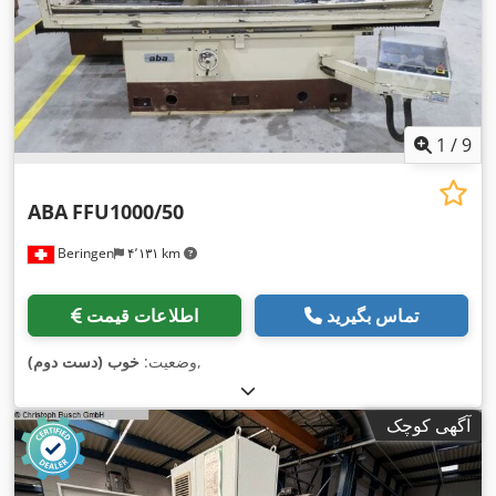
1
/
9
ABA
FFU1000/50
Beringen
۴٬۱۳۱ km
تماس بگیرید
اطلاعات قیمت
,
وضعیت:
خوب (دست دوم)
آگهی کوچک