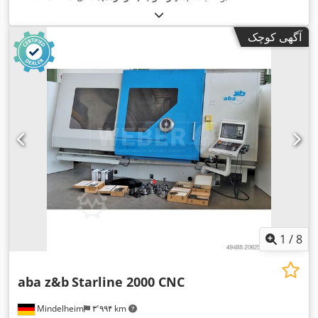
آگهی کوچک
1
/
8
aba z&b
Starline 2000 CNC
Mindelheim
۳٬۹۹۴ km