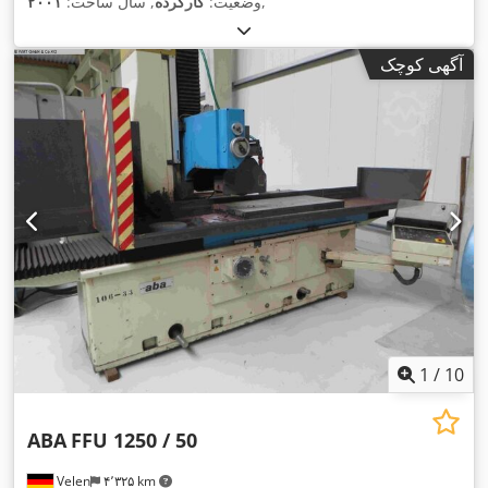
,
وضعیت:
کارکرده
, سال ساخت:
۲۰۰۱
آگهی کوچک
1
/
10
ABA
FFU 1250 / 50
Velen
۴٬۳۲۵ km