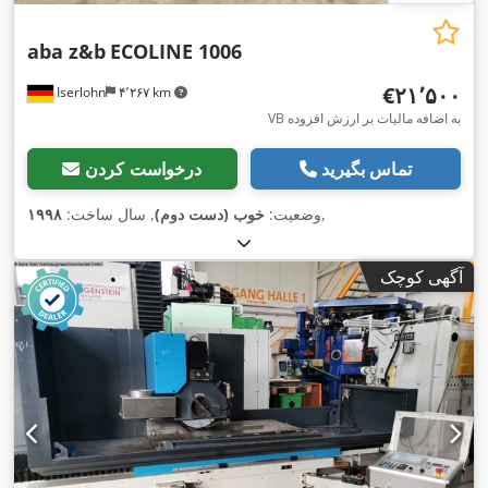
aba z&b
ECOLINE 1006
‎€۲۱٬۵۰۰
Iserlohn
۴٬۲۶۷ km
VB به اضافه مالیات بر ارزش افزوده
تماس بگیرید
درخواست کردن
,
وضعیت:
خوب (دست دوم)
, سال ساخت:
۱۹۹۸
آگهی کوچک