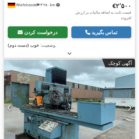
‎€۲٬۵۰۰
Wiefelstede
۴٬۲۸۰ km
قیمت ثابت به اضافه مالیات بر ارزش
افزوده
تماس بگیرید
درخواست کردن
,
وضعیت:
خوب (دست دوم)
آگهی کوچک