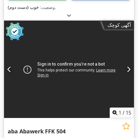
,
وضعیت:
خوب (دست دوم)
آگهی کوچک
1
/
15
aba Abawerk
FFK 504