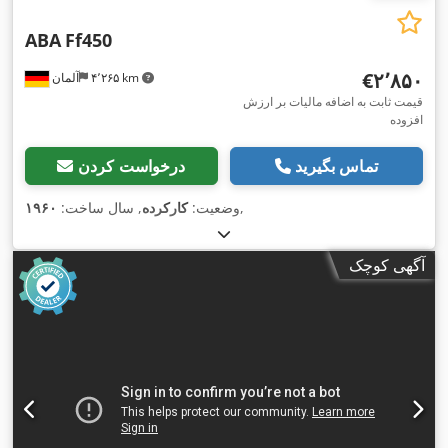
ABA
Ff450
‎€۲٬۸۵۰
۴٬۲۶۵ km
آلمان
قیمت ثابت به اضافه مالیات بر ارزش
افزوده
تماس بگیرید
درخواست کردن
,
وضعیت:
کارکرده
, سال ساخت:
۱۹۶۰
آگهی کوچک