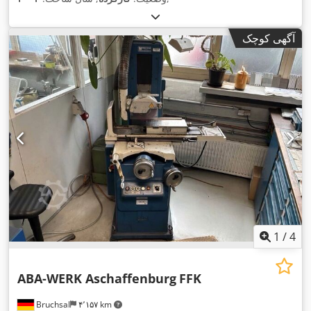
آگهی کوچک
1
/
4
ABA-WERK Aschaffenburg
FFK
Bruchsal
۴٬۱۵۷ km