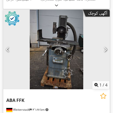
سنگ‌زنی:
۵۰۰ میلی‌متر
, حداکثر سرعت اسپیندل:
۱٬۴۰۰ دور/دقیقه
,
,
وزن کل:
۱۱٬۰۰۰ کیلوگرم
آگهی کوچک
1
/
4
ABA
FFK
Weiterstadt
۴٬۱۶۷ km