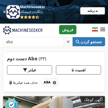
Machineseeker
به برنامه
رایگان در فروشگاه
فروش
جستجو کردن
دست دوم Aba
(۳۳)
اهمیت
فیلتر
ABA
حذف همه فیلترها
آگهی کوچک