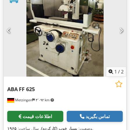
1
/
2
ABA
FF 625
Metzingen
۴٬۰۹۲ km
تماس بگیرید
اطلاعات قیمت
,
وضعیت:
بسیار خوب (کارکرده)
, سال ساخت:
۱۹۶۵