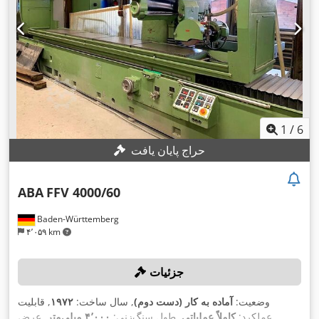
1
/
6
حراج پایان یافت
ABA
FFV 4000/60
Baden-Württemberg
۴٬۰۵۹ km
جزئیات
وضعیت:
آماده به کار (دست دوم)
, سال ساخت:
۱۹۷۲
, قابلیت
عملکرد:
کاملاً عملیاتی
, طول سنگ‌زنی:
۴٬۰۰۰ میلی‌متر
, عرض