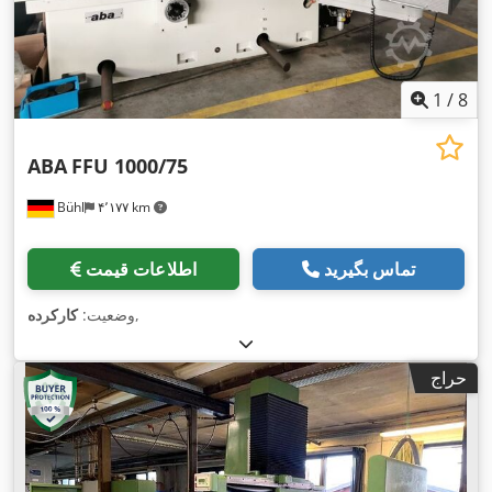
1
/
8
ABA
FFU 1000/75
Bühl
۴٬۱۷۷ km
تماس بگیرید
اطلاعات قیمت
,
وضعیت:
کارکرده
حراج