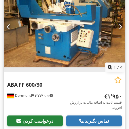
, نیاز به ارتفاع:
۲٬۸۷۰ میلی‌متر
, تجهیزات:
سرعت چرخش به
۴۰۰ V
,
طور نامحدود قابل تنظیم
1
/
4
ABA
FF 600/30
‎€۱٬۹۵۰
Dortmund
۴٬۲۷۷ km
قیمت ثابت به اضافه مالیات بر ارزش
افزوده
تماس بگیرید
درخواست کردن