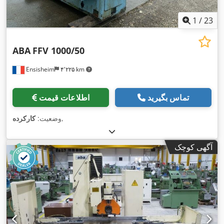
1
/
23
ABA
FFV 1000/50
Ensisheim
۴٬۲۲۵ km
تماس بگیرید
اطلاعات قیمت
,
وضعیت:
کارکرده
آگهی کوچک