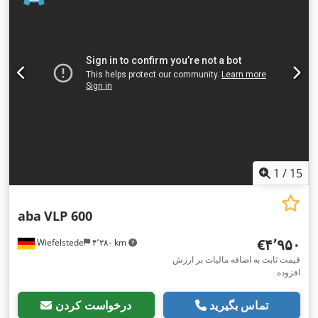
1
/
15
aba
VLP 600
‎€۴٬۹۵۰
Wiefelstede
۴٬۲۸۰ km
قیمت ثابت به اضافه مالیات بر ارزش
افزوده
تماس بگیرید
درخواست کردن