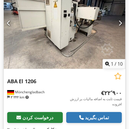
1
/
10
ABA
El 1206
‎€۲۲٬۹۰۰
Mönchengladbach
۴٬۳۴۴ km
قیمت ثابت به اضافه مالیات بر ارزش
افزوده
تماس بگیرید
درخواست کردن