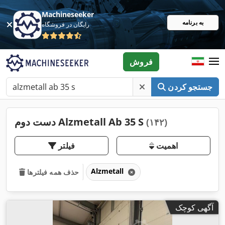
Machineseeker
به برنامه
رایگان در فروشگاه
فروش
جستجو کردن
دست دوم Alzmetall Ab 35 S
(۱۴۲)
اهمیت
فیلتر
Alzmetall
حذف همه فیلترها
آگهی کوچک