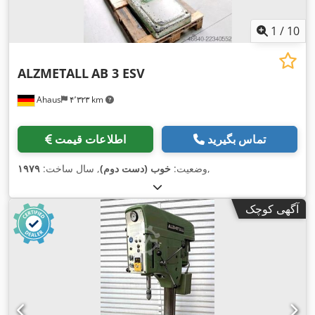
1
/
10
ALZMETALL
AB 3 ESV
Ahaus
۴٬۳۲۳ km
تماس بگیرید
اطلاعات قیمت
,
وضعیت:
خوب (دست دوم)
, سال ساخت:
۱۹۷۹
آگهی کوچک