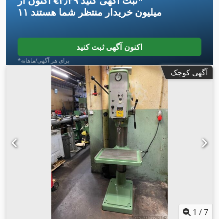
*
اکنون از ‎€۴٫۴۹ ثبت آگهی کنید
۱۱ میلیون خریدار
منتظر شما هستند
اکنون آگهی ثبت کنید
*برای هر آگهی/ماهانه
آگهی کوچک
1
/
7