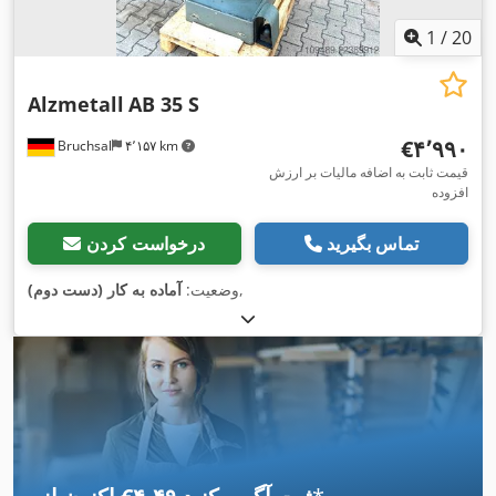
1
/
20
Alzmetall
AB 35 S
‎€۴٬۹۹۰
Bruchsal
۴٬۱۵۷ km
قیمت ثابت به اضافه مالیات بر ارزش
افزوده
تماس بگیرید
درخواست کردن
,
وضعیت:
آماده به کار (دست دوم)