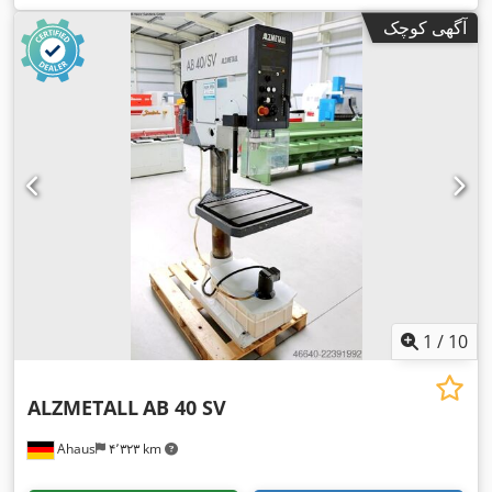
آگهی کوچک
1
/
10
ALZMETALL
AB 40 SV
Ahaus
۴٬۳۲۳ km