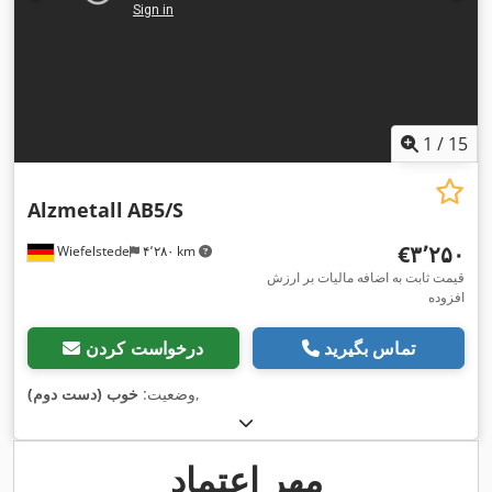
1
/
15
Alzmetall
AB5/S
‎€۳٬۲۵۰
Wiefelstede
۴٬۲۸۰ km
قیمت ثابت به اضافه مالیات بر ارزش
افزوده
تماس بگیرید
درخواست کردن
,
وضعیت:
خوب (دست دوم)
مهر اعتماد