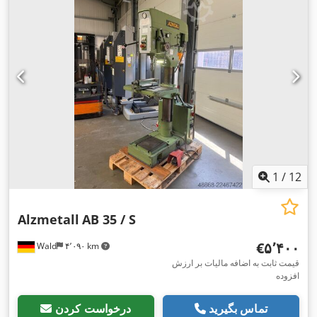
1
/
12
Alzmetall
AB 35 / S
‎€۵٬۴۰۰
Wald
۴٬۰۹۰ km
قیمت ثابت به اضافه مالیات بر ارزش
افزوده
تماس بگیرید
درخواست کردن