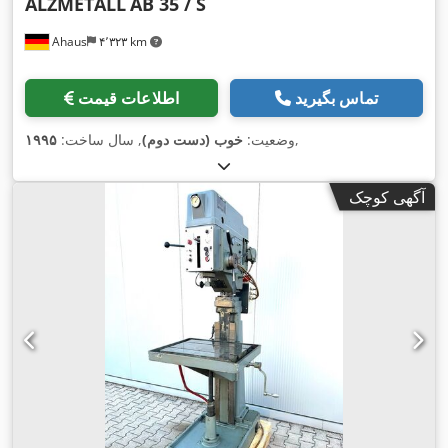
ALZMETALL
AB 35 / S
Ahaus
۴٬۳۲۳ km
تماس بگیرید
اطلاعات قیمت
,
وضعیت:
خوب (دست دوم)
, سال ساخت:
۱۹۹۵
آگهی کوچک