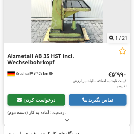
1
/
21
Alzmetall
AB 35 HST incl.
Wechselbohrkopf
‎€۵٬۹۹۰
Bruchsal
۴٬۱۵۷ km
قیمت ثابت به اضافه مالیات بر ارزش
افزوده
تماس بگیرید
درخواست کردن
,
وضعیت:
آماده به کار (دست دوم)
دستگاه‌های کارکرده بیشتری را ببینید