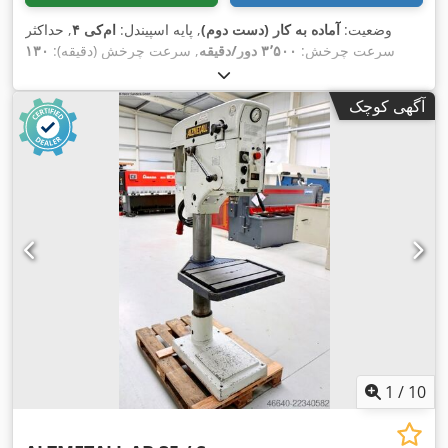
وضعیت:
آماده به کار (دست دوم)
, پایه اسپیندل:
ام‌کی ۴
, حداکثر
سرعت چرخش:
۳٬۵۰۰ دور/دقیقه
, سرعت چرخش (دقیقه):
۱۳۰
,
دور/دقیقه
, عمق گلو:
۳۰۰ میلی‌متر
آگهی کوچک
1
/
10