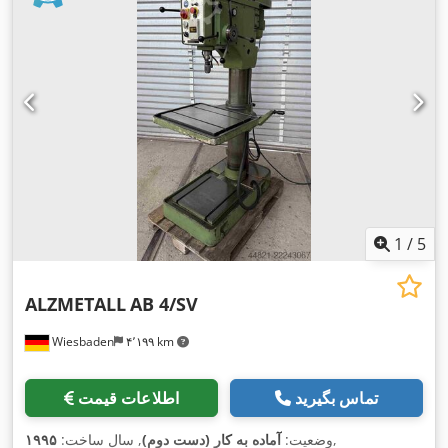
1
/
5
ALZMETALL
AB 4/SV
Wiesbaden
۴٬۱۹۹ km
تماس بگیرید
اطلاعات قیمت
,
وضعیت:
آماده به کار (دست دوم)
, سال ساخت:
۱۹۹۵