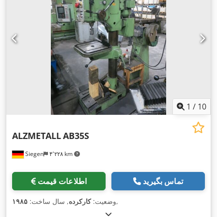
1
/
10
ALZMETALL
AB35S
Siegen
۴٬۲۲۸ km
تماس بگیرید
اطلاعات قیمت
,
وضعیت:
کارکرده
, سال ساخت:
۱۹۸۵