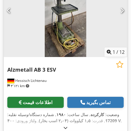
1
/
12
Alzmetall
AB 3 ESV
Hessisch Lichtenau
۴٬۱۲۱ km
تماس بگیرید
اطلاعات قیمت
وضعیت:
کارکرده
, سال ساخت:
۱۹۸۰
, شماره دستگاه/وسیله نقلیه:
,
۴۰۰ V
17209
, قدرت:
۱٫۵ کیلووات (۲٫۰۴ اسب بخار)
, ولتاژ ورودی:
, نوع تنظیم ارتفاع:
MK 3
, پایه اسپیندل:
فرکانس ورودی:
۵۰ هرتز