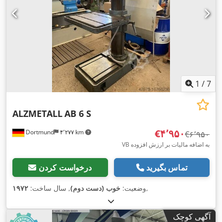
1
/
7
ALZMETALL
AB 6 S
‎€۴٬۹۵۰
Dortmund
۴٬۲۷۷ km
‎€۶٬۹۵۰
VB به اضافه مالیات بر ارزش افزوده
تماس بگیرید
درخواست کردن
,
وضعیت:
خوب (دست دوم)
, سال ساخت:
۱۹۷۲
آگهی کوچک