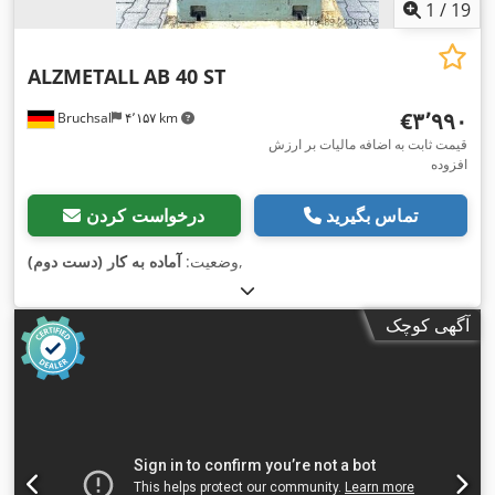
1
/
19
ALZMETALL
AB 40 ST
‎€۳٬۹۹۰
Bruchsal
۴٬۱۵۷ km
قیمت ثابت به اضافه مالیات بر ارزش
افزوده
تماس بگیرید
درخواست کردن
,
وضعیت:
آماده به کار (دست دوم)
آگهی کوچک