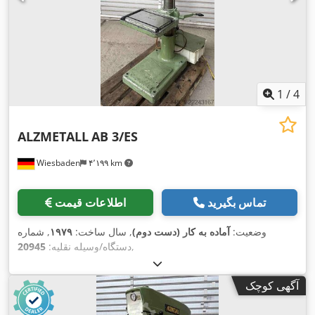
1
/
4
ALZMETALL
AB 3/ES
Wiesbaden
۴٬۱۹۹ km
تماس بگیرید
اطلاعات قیمت
وضعیت:
آماده به کار (دست دوم)
, سال ساخت:
۱۹۷۹
, شماره
,
دستگاه/وسیله نقلیه:
20945
آگهی کوچک