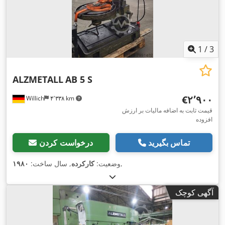
1
/
3
ALZMETALL
AB 5 S
‎€۲٬۹۰۰
Willich
۴٬۳۳۸ km
قیمت ثابت به اضافه مالیات بر ارزش
افزوده
تماس بگیرید
درخواست کردن
,
وضعیت:
کارکرده
, سال ساخت:
۱۹۸۰
آگهی کوچک