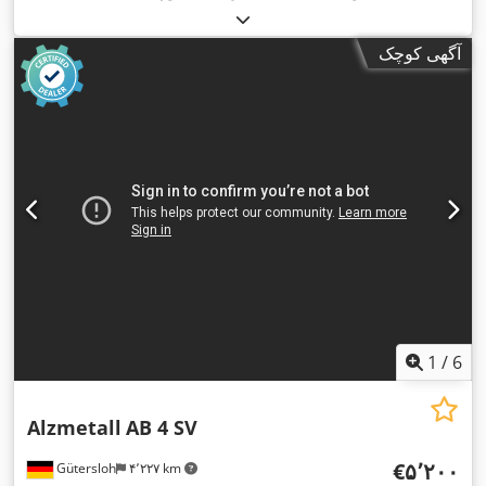
آگهی کوچک
1
/
6
Alzmetall
AB 4 SV
‎€۵٬۲۰۰
Gütersloh
۴٬۲۲۷ km