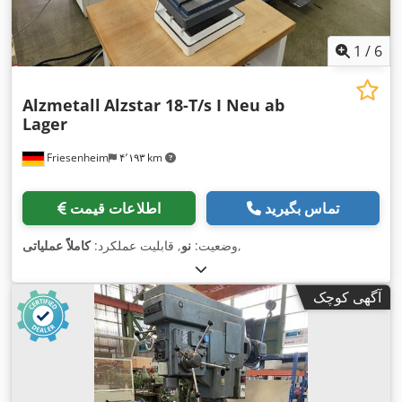
1
/
6
Alzmetall
Alzstar 18-T/s I Neu ab
Lager
Friesenheim
۴٬۱۹۳ km
تماس بگیرید
اطلاعات قیمت
,
وضعیت:
نو
, قابلیت عملکرد:
کاملاً عملیاتی
آگهی کوچک