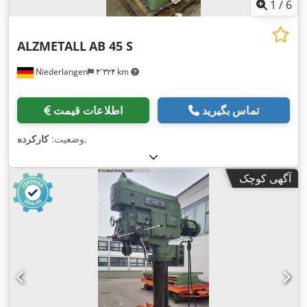
1
/
6
ALZMETALL
AB 45 S
Niederlangen
۴٬۳۲۴ km
تماس بگیرید
اطلاعات قیمت
,
وضعیت:
کارکرده
آگهی کوچک