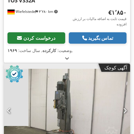
TOS
VS32A
‎€۱٬۸۵۰
Wiefelstede
۴٬۲۸۰ km
قیمت ثابت به اضافه مالیات بر ارزش
افزوده
تماس بگیرید
درخواست کردن
,
وضعیت:
کارکرده
, سال ساخت:
۱۹۶۹
آگهی کوچک