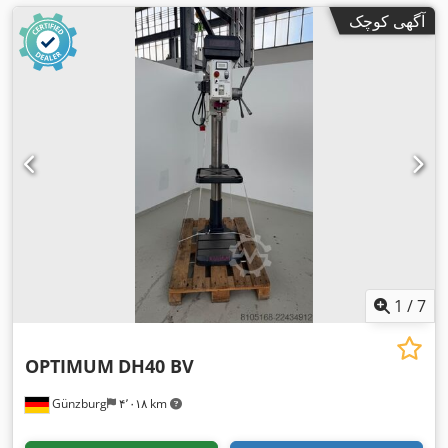
آگهی کوچک
1
/
7
OPTIMUM
DH40 BV
Günzburg
۴٬۰۱۸ km