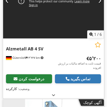
1
/
6
Alzmetall
AB 4 SV
‎€۵٬۲۰۰
Gütersloh
۴٬۲۲۷ km
قیمت ثابت به اضافه مالیات بر ارزش
افزوده
تماس بگیرید
درخواست کردن
,
وضعیت:
کارکرده
آگهی کوچک