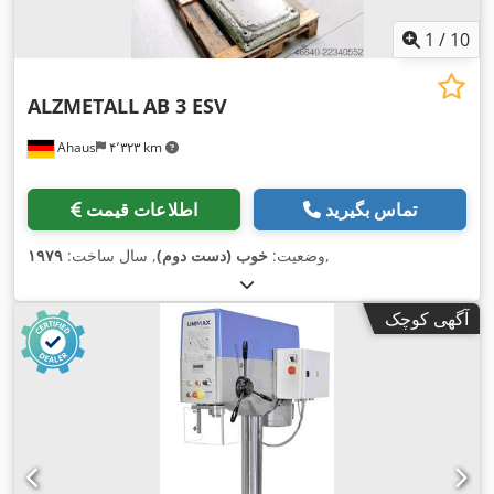
1
/
10
ALZMETALL
AB 3 ESV
Ahaus
۴٬۳۲۳ km
تماس بگیرید
اطلاعات قیمت
,
وضعیت:
خوب (دست دوم)
, سال ساخت:
۱۹۷۹
آگهی کوچک