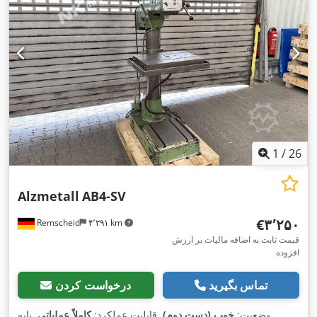
1
/
26
Alzmetall
AB4-SV
‎€۳٬۲۵۰
Remscheid
۴٬۲۹۱ km
قیمت ثابت به اضافه مالیات بر ارزش
افزوده
تماس بگیرید
درخواست کردن
وضعیت:
خوب (دست دوم)
, قابلیت عملکرد:
کاملاً عملیاتی
, پایه