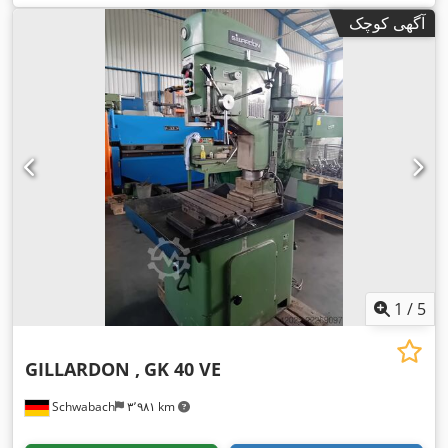
آگهی کوچک
1
/
5
GILLARDON ,
GK 40 VE
Schwabach
۳٬۹۸۱ km