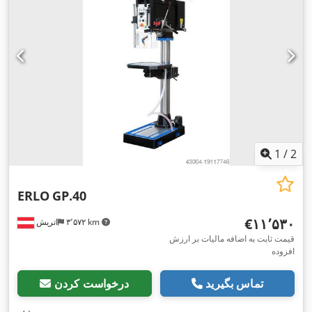
1
/
2
ERLO
GP.40
‎€۱۱٬۵۳۰
۳٬۵۷۲ km
اتریش
قیمت ثابت به اضافه مالیات بر ارزش
افزوده
تماس بگیرید
درخواست کردن