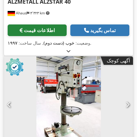
ALZMETALL
ALZSTAR 40
Ahaus
۴٬۳۲۳ km
تماس بگیرید
اطلاعات قیمت
,
وضعیت:
خوب (دست دوم)
, سال ساخت:
۱۹۹۷
آگهی کوچک