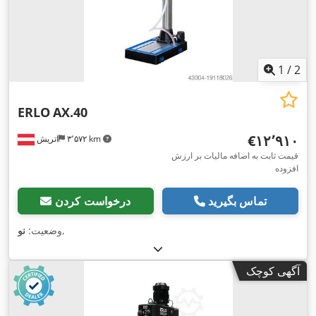
1
/
2
ERLO
AX.40
‎€۱۲٬۹۱۰
۳٬۵۷۲ km
اتریش
قیمت ثابت به اضافه مالیات بر ارزش
افزوده
تماس بگیرید
درخواست کردن
,
وضعیت:
نو
آگهی کوچک