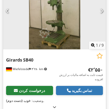
1
/
9
Girards
SB40
‎€۲٬۵۵۰
Wiefelstede
۴٬۲۸۰ km
قیمت ثابت به اضافه مالیات بر ارزش
افزوده
تماس بگیرید
درخواست کردن
,
وضعیت:
خوب (دست دوم)