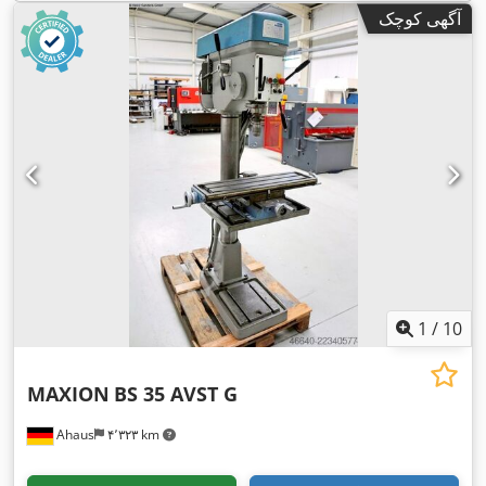
آگهی کوچک
1
/
10
MAXION
BS 35 AVST G
Ahaus
۴٬۳۲۳ km