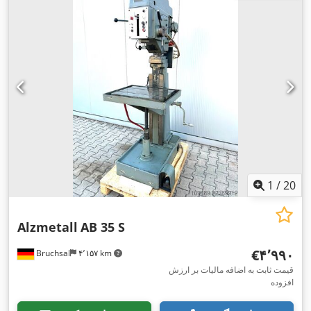
1
/
20
Alzmetall
AB 35 S
‎€۴٬۹۹۰
Bruchsal
۴٬۱۵۷ km
قیمت ثابت به اضافه مالیات بر ارزش
افزوده