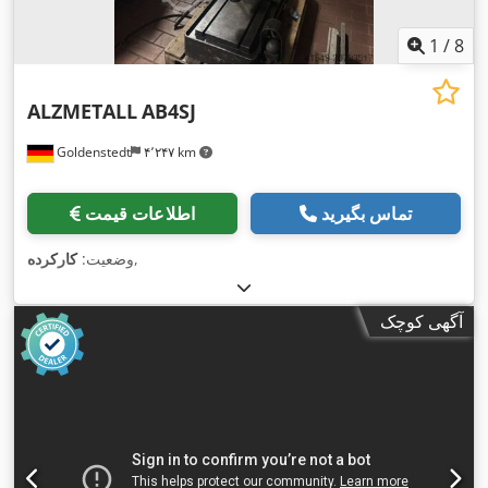
1
/
8
ALZMETALL
AB4SJ
Goldenstedt
۴٬۲۴۷ km
تماس بگیرید
اطلاعات قیمت
,
وضعیت:
کارکرده
آگهی کوچک