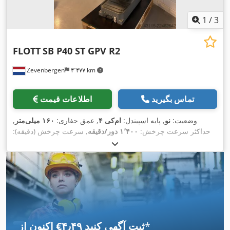
1
/
3
FLOTT
SB P40 ST GPV R2
Zevenbergen
۴٬۴۷۷ km
تماس بگیرید
اطلاعات قیمت
وضعیت:
نو
, پایه اسپیندل:
ام‌کی ۴
, عمق حفاری:
۱۶۰ میلی‌متر
,
حداکثر سرعت چرخش:
۱٬۴۰۰ دور/دقیقه
, سرعت چرخش (دقیقه):
۷۰۰ دور/دقیقه
, عرض کل:
۶۳۷ میلی‌متر
, طول کل:
۱٬۰۹۶ میلی‌متر
,
,
ارتفاع کل:
۲٬۱۲۰ میلی‌متر
, تجهیزات:
مستندات / راهنما
*
اکنون از ‎€۴٫۴۹ ثبت آگهی کنید