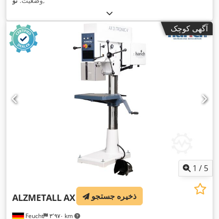
,
وضعیت:
نو
آگهی کوچک
1
/
5
ذخیره جستجو
ALZMETALL
AX 3 iTRONIC-V
Feucht
۳٬۹۷۰ km