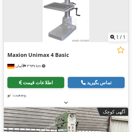
1
/
1
Maxion
Unimax 4 Basic
۳٬۹۳۷ km
آلمان
تماس بگیرید
اطلاعات قیمت
,
وضعیت:
نو
آگهی کوچک