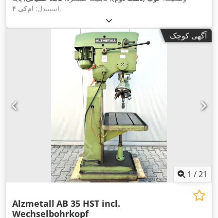
,
اسپیندل:
ام‌کی ۴
آگهی کوچک
1
/
21
Alzmetall
AB 35 HST incl.
Wechselbohrkopf