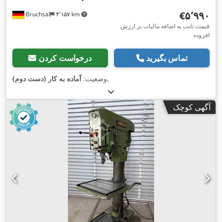
‎€۵٬۹۹۰
Bruchsal
۴٬۱۵۷ km
قیمت ثابت به اضافه مالیات بر ارزش
افزوده
تماس بگیرید
درخواست کردن
,
وضعیت:
آماده به کار (دست دوم)
آگهی کوچک