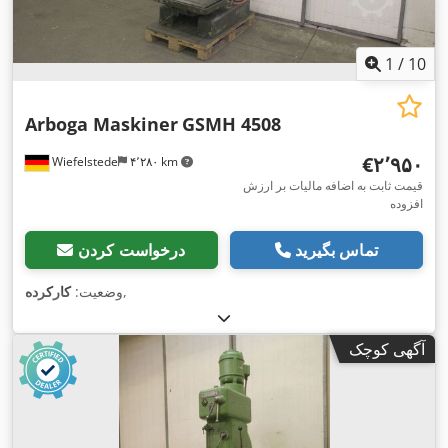
1
/
10
Arboga Maskiner
GSMH 4508
‎€۲٬۹۵۰
Wiefelstede
۴٬۲۸۰ km
قیمت ثابت به اضافه مالیات بر ارزش
افزوده
تماس بگیرید
درخواست کردن
,
وضعیت:
کارکرده
آگهی کوچک