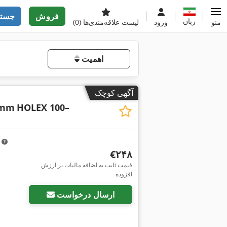
فروش
جستج
زبان
منو
ورود
لیست علاقه‌مندی‌ها
(0)
اهمیت
آگهی کوچک
 mm
HOLEX 100–
m
‎€۲۴۸
قیمت ثابت به اضافه مالیات بر ارزش
افزوده
ارسال درخواست