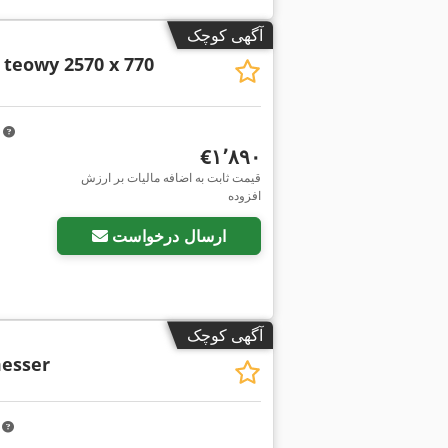
آگهی کوچک
teowy 2570 x 770
m
‎€۱٬۸۹۰
قیمت ثابت به اضافه مالیات بر ارزش
افزوده
ارسال درخواست
آگهی کوچک
esser
m