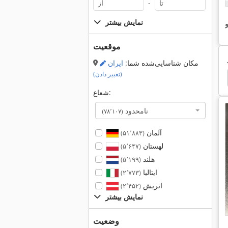
-
نمایش بیشتر
و
موقعیت
مکان شناسایی‌شده شما:
ایران
(تغییر دادن)
Wisent گیره
گیره ضبط
گیره های مرکز
شعاع:
نامحدود
(۷۸٬۱۰۷)
آلمان
(۵۱٬۸۸۳)
لهستان
(۵٬۶۴۷)
هلند
(۵٬۱۹۹)
ایتالیا
(۲٬۷۷۳)
اتریش
(۲٬۴۵۲)
نمایش بیشتر
وضعیت