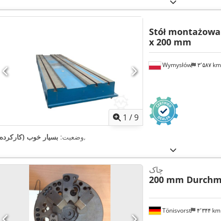
Stół montażowa 
x 200 mm
Wymysłów
۳٬۵۸۷ k
1
/
9
,
وضعیت:
بسیار خوب (کارکرده)
چاک
200 mm Durchm
Tönisvorst
۴٬۳۴۴ k