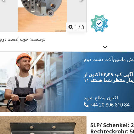
1
/
3
,
وضعیت:
خوب (دست دوم)
وش ماشین‌آلات دست دوم
‎€۴٫۴۹ ثبت آگهی کنید
یدار
منتظر شما هستند
اکنون مطلع شوید
+44 20 806 810 84
SLP/ Schenkel: 
Rechteckrohr: 5