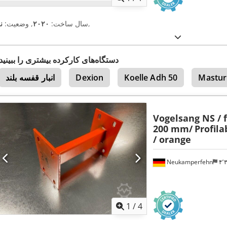
,
سال ساخت:
۲۰۲۰
, وضعیت:
ن
دستگاه‌های کارکرده بیشتری را ببینید
Mastur
Koelle Adh 50
Dexion
انبار قفسه بلند
Vogelsang NS / 
200 mm/
Profila
/ orange
Neukamperfehn
۴
1
/
4