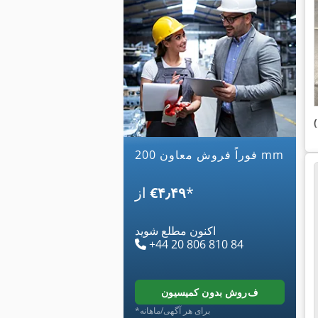
فوراً فروش معاون 200 mm
*
‎€۴٫۴۹
از
اکنون مطلع شوید
+44 20 806 810 84
فروش بدون کمیسیون
*برای هر آگهی/ماهانه