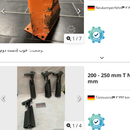
Neukamperfehn
۴
1
/
7
,
وضعیت:
خوب (دست دوم)
200 - 250 mm
T 
mm
Tönisvorst
۴٬۳۴۳ k
1
/
4