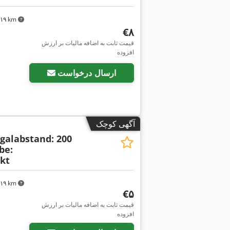
٬۳۱۹ km
‎€۸
قیمت ثابت به اضافه مالیات بر ارزش
افزوده
ارسال درخواست
آگهی کوچک
galabstand: 200
be:
kt
٬۳۱۹ km
‎€۵
درخواست تص
قیمت ثابت به اضافه مالیات بر ارزش
افزوده