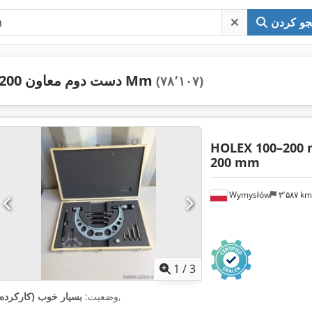
و کردن
دست دوم معاون 200 Mm
(۷۸٬۱۰۷)
HOLEX 100–200
200 mm
Wymysłów
۳٬۵۸۷ k
1
/
3
,
وضعیت:
بسیار خوب (کارکرده)