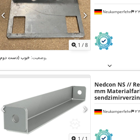
Neukamperfehn
۴
1
/
8
,
وضعیت:
خوب (دست دوم)
Nedcon NS // Re
mm
Materialfar
sendzimirverzin
Neukamperfehn
۴
اویر بیشتر
1
/
1