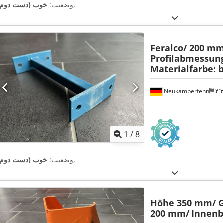
,
وضعیت:
خوب (دست دوم)
Feralco/ 200 mm
Profilabmessung
Materialfarbe: 
Neukamperfehn
۴
1
/
8
,
وضعیت:
خوب (دست دوم)
Höhe 350 mm/ G
200 mm/
Innenb