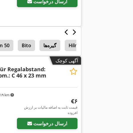
ارسال درخواست
Hilma
گیره‌ها
Bito
n 50
آگهی کوچک
für Regalabstand:
bm.: C 46 x 23 mm
٬۳۱۹ km
‎€۶
قیمت ثابت به اضافه مالیات بر ارزش
افزوده
ارسال درخواست