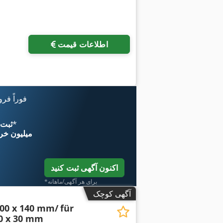
اطلاعات قیمت
فوراً فر
*
اکنون از 
۱۱ میلیون خر
اکنون آگهی ثبت کنید
*برای هر آگهی/ماهانه
آگهی کوچک
200 x 140 mm/
für
0 x 30 mm