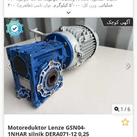
عملیاتی
, وزن کل:
۵٬۰۰۰ کیلوگرم
, توان نامی (ظاهری):
۳۰۰
,
کی‌وی‌ای
, نوع خنک‌کننده:
هوا
آگهی کوچک
1
/
6
Motoreduktor Lenze GSN04-
1NHAR silnik DERA071-12 0,25