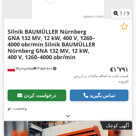
1
/
9
Silnik BAUMÜLLER Nürnberg
GNA 132 MV, 12 kW, 400 V, 1260–
4000 obr/min
Silnik BAUMÜLLER
Nürnberg GNA 132 MV, 12 kW,
400 V, 1260–4000 obr/min
‎€۱٬۷۹۱
Wymysłów
۳٬۵۸۷ km
قیمت ثابت به اضافه مالیات بر ارزش
افزوده
تماس بگیرید
درخواست کردن
,
وضعیت:
نو
آگهی کوچک