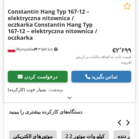
Constantin Hang Typ 167-12 –
elektryczna nitownica /
oczkarka
Constantin Hang Typ
167-12 – elektryczna nitownica /
oczkarka
‎€۲٬۶۹۹
Wymysłów
۳٬۵۸۷ km
قیمت ثابت به اضافه مالیات بر ارزش
افزوده
تماس بگیرید
درخواست کردن
,
وضعیت:
بسیار خوب (کارکرده)
دستگاه‌های کارکرده بیشتری را ببینید
وتور دنده
2 2 کیلو وات موتور
موتورهای الکتریکی
r