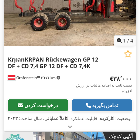
1
/
4
KrpanKRPAN Rückewagen GP 12
DF + CD 7,4
GP 12 DF + CD 7,4K
‎€۳۸٬۰۰۰
Grafenstein
۳٬۶۷۱ km
قیمت ثابت به اضافه مالیات بر ارزش
افزوده
تماس بگیرید
درخواست کردن
,
وضعیت:
کارکرده
, قابلیت عملکرد:
کاملاً عملیاتی
, سال ساخت:
۲۰۲۳
آگهی کوچک