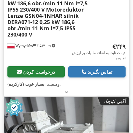
kW 186,6 obr./min 11 Nm i=7,5
IP55 230/400 V
Motoreduktor
Lenze GSN04-1NHAR silnik
DERA071-12 0,25 kW 186,6
obr./min 11 Nm i=7,5 IP55
230/400 V
‎€۲۴۹
Wymysłów
۳٬۵۸۷ km
قیمت ثابت به اضافه مالیات بر ارزش
افزوده
تماس بگیرید
درخواست کردن
,
وضعیت:
بسیار خوب (کارکرده)
آگهی کوچک