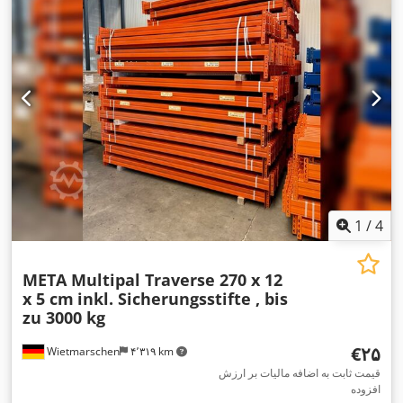
1
/
4
META Multipal Traverse 270 x 12
x 5 cm
inkl. Sicherungsstifte , bis
zu 3000 kg
‎€۲۵
Wietmarschen
۴٬۳۱۹ km
قیمت ثابت به اضافه مالیات بر ارزش
افزوده