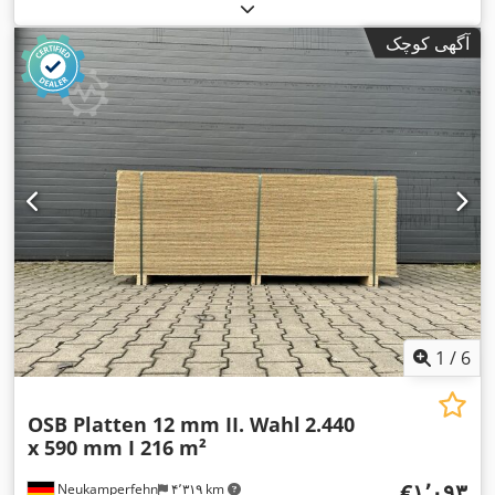
آگهی کوچک
1
/
6
OSB Platten 12 mm II. Wahl
2.440
x 590 mm I 216 m²
‎€۱٬۰۹۳
Neukamperfehn
۴٬۳۱۹ km