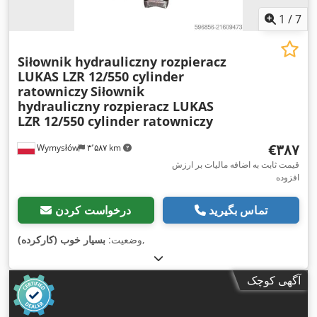
1
/
7
Siłownik hydrauliczny rozpieracz
LUKAS LZR 12/550 cylinder
ratowniczy
Siłownik
hydrauliczny rozpieracz LUKAS
LZR 12/550 cylinder ratowniczy
‎€۳۸۷
Wymysłów
۳٬۵۸۷ km
قیمت ثابت به اضافه مالیات بر ارزش
افزوده
تماس بگیرید
درخواست کردن
,
وضعیت:
بسیار خوب (کارکرده)
آگهی کوچک