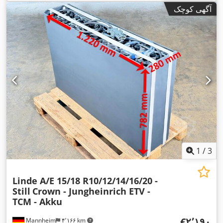
آگهی کوچک
1
/
3
Linde A/E 15/18 R10/12/14/16/20 -
Still
Crown - Jungheinrich ETV -
TCM - Akku
‎€۲٬۱۹۰
Mannheim
۴٬۱۶۶ km