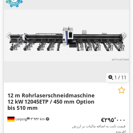
1
/
11
12 m Rohrlaserschneidmaschine
12 kW
12045ETP / 450 mm Option
bis 510 mm
‎€۲۹۵٬۰۰۰
Leipzig
۳٬۹۴۲ km
قیمت ثابت به اضافه مالیات بر ارزش
افزوده