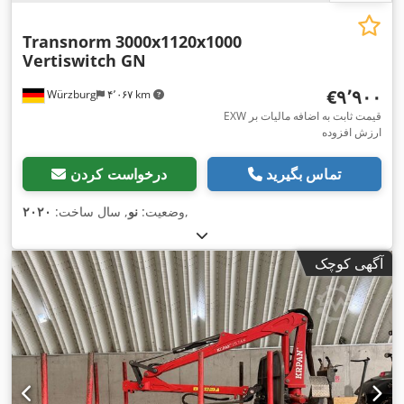
Transnorm
3000x1120x1000
Vertiswitch GN
‎€۹٬۹۰۰
Würzburg
۴٬۰۶۷ km
EXW قیمت ثابت به اضافه مالیات بر
ارزش افزوده
تماس بگیرید
درخواست کردن
,
وضعیت:
نو
, سال ساخت:
۲۰۲۰
آگهی کوچک