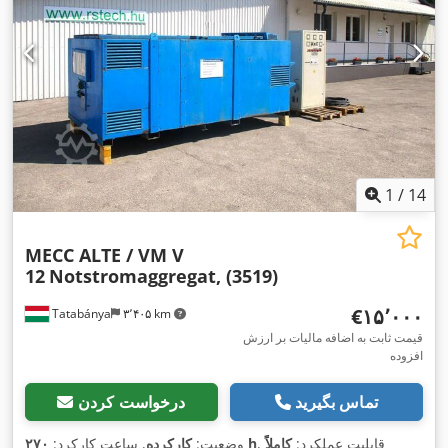
1
/
14
MECC ALTE / VM V
12
Notstromaggregat, (3519)
‎€۱۵٬۰۰۰
Tatabánya
۳٬۴۰۵ km
قیمت ثابت به اضافه مالیات بر ارزش
افزوده
تماس بگیرید
درخواست کردن
, قابلیت عملکرد:
کاملاً
۲۷۰ h
وضعیت:
کارکرده
, ساعت کارکرد: