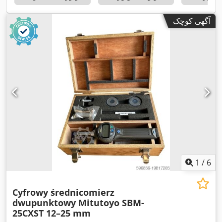
آگهی کوچک
1
/
6
Cyfrowy średnicomierz
dwupunktowy Mitutoyo SBM-
25CXST 12–25 mm