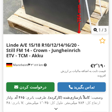
1
/
3
Linde A/E 15/18 R10/12/14/16/20 -
Still
FM 14 - Crown - Jungheinrich
ETV - TCM - Akku
‎€۲٬۱۹۰
Mannheim
۴٬۱۶۶ km
قیمت ثابت به اضافه مالیات بر ارزش
افزوده
تماس بگیرید
درخواست کردن
وضعیت:
کاملاً بازسازی‌شده (کارکرده)
, ظرفیت باتری:
۴۶۵ آه
, ولتاژ
, ارتفاع کل:
۷۸۴ میلی‌متر
, طول کل:
۱٬۰۳۵ میلی‌متر
,
۴۸ V
باتری:
,
عرض کل:
۳۵۳ میلی‌متر