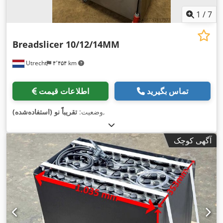
1
/
7
Breadslicer 10/12/14MM
Utrecht
۴٬۴۵۴ km
تماس بگیرید
اطلاعات قیمت
,
وضعیت:
تقریباً نو (استفاده‌شده)
آگهی کوچک