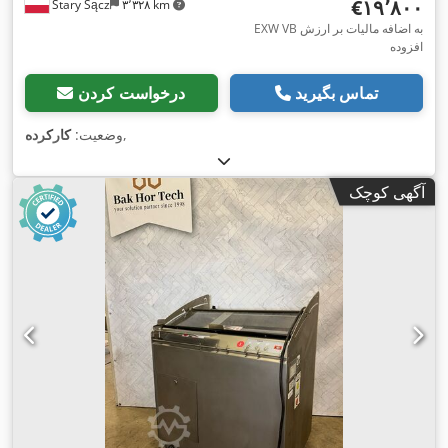
‎€۱۹٬۸۰۰
Stary Sącz
۳٬۳۲۸ km
EXW VB به اضافه مالیات بر ارزش
افزوده
تماس بگیرید
درخواست کردن
,
وضعیت:
کارکرده
آگهی کوچک