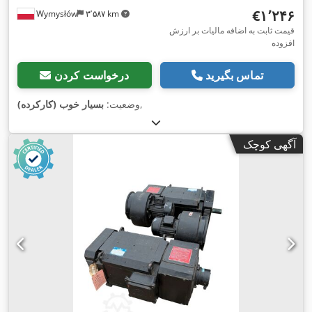
‎€۱٬۲۴۶
Wymysłów
۳٬۵۸۷ km
قیمت ثابت به اضافه مالیات بر ارزش
افزوده
تماس بگیرید
درخواست کردن
,
وضعیت:
بسیار خوب (کارکرده)
آگهی کوچک