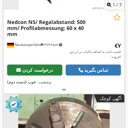
1
/
7
Nedcon NS/ Regalabstand: 500
mm/
Profilabmessung: 60 x 40
mm
‎€۷
Neukamperfehn
۴٬۳۱۹ km
قیمت ثابت به اضافه مالیات بر ارزش
افزوده
تماس بگیرید
درخواست کردن
,
وضعیت:
خوب (دست دوم)
آگهی کوچک