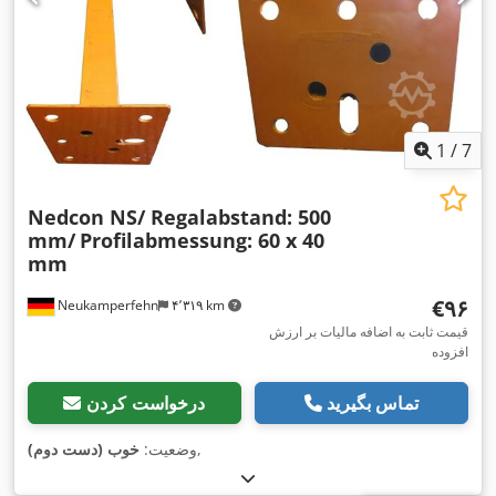
1
/
7
Nedcon NS/ Regalabstand: 500
mm/
Profilabmessung: 60 x 40
mm
‎€۹۶
Neukamperfehn
۴٬۳۱۹ km
قیمت ثابت به اضافه مالیات بر ارزش
افزوده
تماس بگیرید
درخواست کردن
,
وضعیت:
خوب (دست دوم)