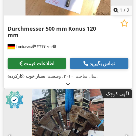
1
/
2
Durchmesser 500 mm
Konus 120
mm
Tönisvorst
۴٬۳۴۴ km
تماس بگیرید
اطلاعات قیمت
,
سال ساخت:
۲۰۱۰
, وضعیت:
بسیار خوب (کارکرده)
آگهی کوچک