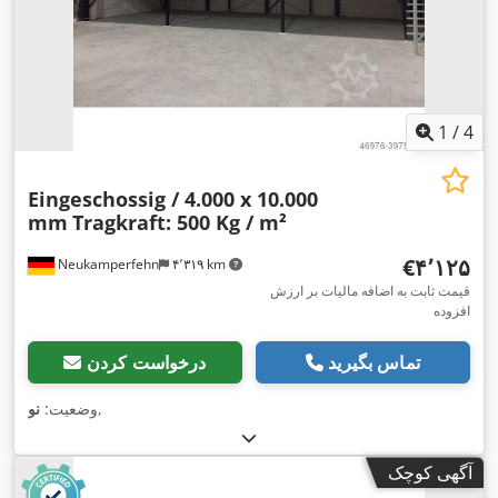
1
/
4
Eingeschossig / 4.000 x 10.000
mm
Tragkraft: 500 Kg / m²
‎€۴٬۱۲۵
Neukamperfehn
۴٬۳۱۹ km
قیمت ثابت به اضافه مالیات بر ارزش
افزوده
تماس بگیرید
درخواست کردن
,
وضعیت:
نو
آگهی کوچک