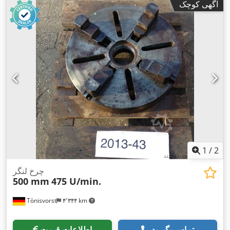
آگهی کوچک
1
/
2
چرخ لنگر
500 mm
475 U/min.
Tönisvorst
۴٬۳۴۴ km
تماس بگیرید
اطلاعات قیمت