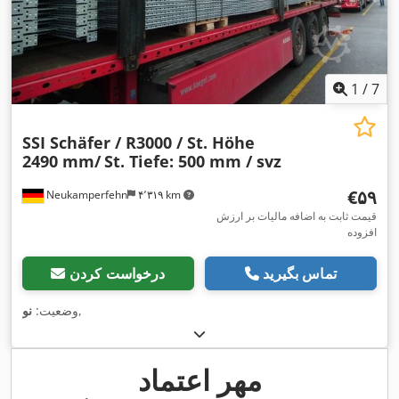
1
/
7
SSI Schäfer / R3000 / St. Höhe
2490 mm/
St. Tiefe: 500 mm / svz
‎€۵۹
Neukamperfehn
۴٬۳۱۹ km
قیمت ثابت به اضافه مالیات بر ارزش
افزوده
تماس بگیرید
درخواست کردن
,
وضعیت:
نو
مهر اعتماد