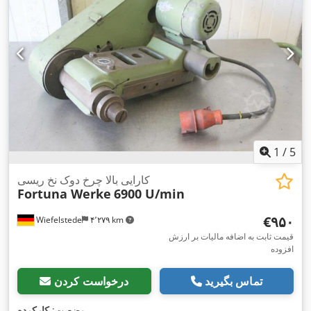
1
/
5
کارایی بالا چرخ دوک نخ ریسی
Fortuna Werke
6900 U/min
‎€۹۵۰
Wiefelstede
۴٬۲۷۹ km
قیمت ثابت به اضافه مالیات بر ارزش
افزوده
تماس بگیرید
درخواست کردن
,
وضعیت:
کارکرده