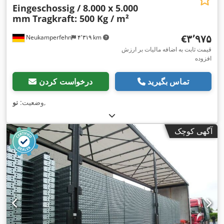
Eingeschossig / 8.000 x 5.000
mm
Tragkraft: 500 Kg / m²
‎€۳٬۹۷۵
Neukamperfehn
۴٬۳۱۹ km
قیمت ثابت به اضافه مالیات بر ارزش
افزوده
تماس بگیرید
درخواست کردن
,
وضعیت:
نو
آگهی کوچک