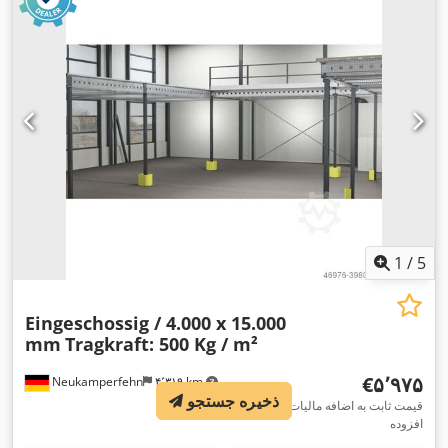
1
/
5
Eingeschossig / 4.000 x 15.000
mm
Tragkraft: 500 Kg / m²
‎€۵٬۹۷۵
Neukamperfehn
۴٬۳۱۹ km
ذخیره جستجو
قیمت ثابت به اضافه مالیات بر ارزش
افزوده