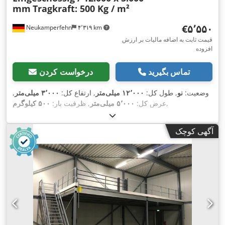
mm
Tragkraft: 500 Kg / m²
‎€۵٬۵۵۰
Neukamperfehn
۴٬۳۱۹ km
قیمت ثابت به اضافه مالیات بر ارزش
افزوده
تماس بگیرید
درخواست کردن
وضعیت:
نو
, طول کل:
۱۲٬۰۰۰ میلی‌متر
, ارتفاع کل:
۳٬۰۰۰ میلی‌متر
,
,
عرض کل:
۵٬۰۰۰ میلی‌متر
, ظرفیت بار:
۵۰۰ کیلوگرم
آگهی کوچک