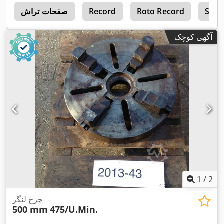
Sip 
Roto Record
Record
صفحات تراش
0
آگهی کوچک
1
/
2
چرخ لنگر
500 mm
475/U.Min.