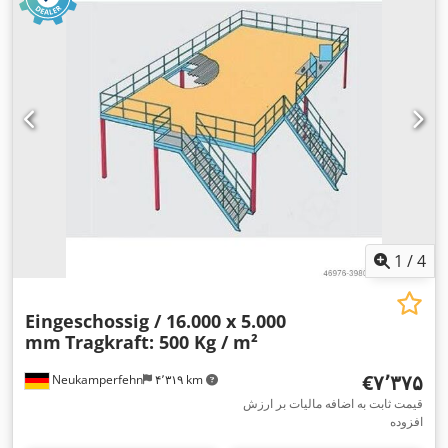
1
/
4
Eingeschossig / 16.000 x 5.000
mm
Tragkraft: 500 Kg / m²
‎€۷٬۳۷۵
Neukamperfehn
۴٬۳۱۹ km
قیمت ثابت به اضافه مالیات بر ارزش
افزوده