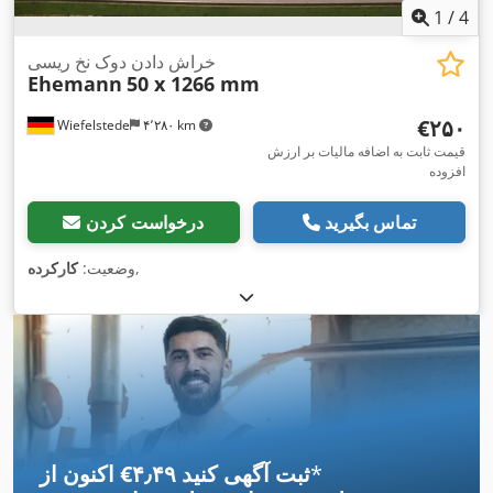
1
/
4
خراش دادن دوک نخ ریسی
Ehemann
50 x 1266 mm
‎€۲۵۰
Wiefelstede
۴٬۲۸۰ km
قیمت ثابت به اضافه مالیات بر ارزش
افزوده
تماس بگیرید
درخواست کردن
,
وضعیت:
کارکرده
*
اکنون از ‎€۴٫۴۹ ثبت آگهی کنید