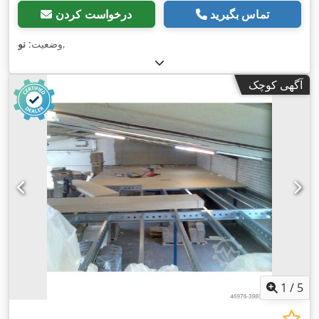
تماس بگیرید
درخواست کردن
,
وضعیت:
نو
آگهی کوچک
1
/
5