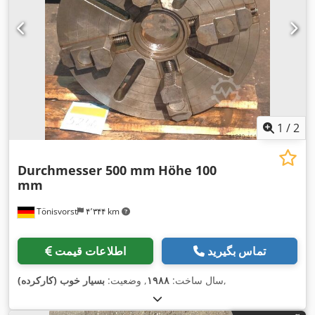
1
/
2
Durchmesser 500 mm
Höhe 100
mm
Tönisvorst
۴٬۳۴۴ km
تماس بگیرید
اطلاعات قیمت
,
سال ساخت:
۱۹۸۸
, وضعیت:
بسیار خوب (کارکرده)