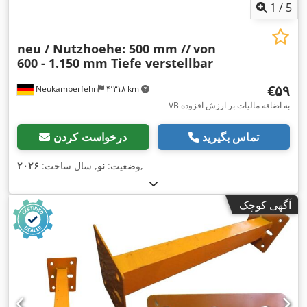
1
/
5
neu / Nutzhoehe: 500 mm //
von
600 - 1.150 mm Tiefe verstellbar
‎€۵۹
Neukamperfehn
۴٬۳۱۸ km
VB به اضافه مالیات بر ارزش افزوده
تماس بگیرید
درخواست کردن
,
وضعیت:
نو
, سال ساخت:
۲۰۲۶
آگهی کوچک