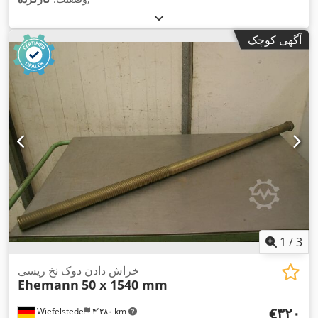
آگهی کوچک
1
/
3
خراش دادن دوک نخ ریسی
Ehemann
50 x 1540 mm
‎€۳۲۰
Wiefelstede
۴٬۲۸۰ km