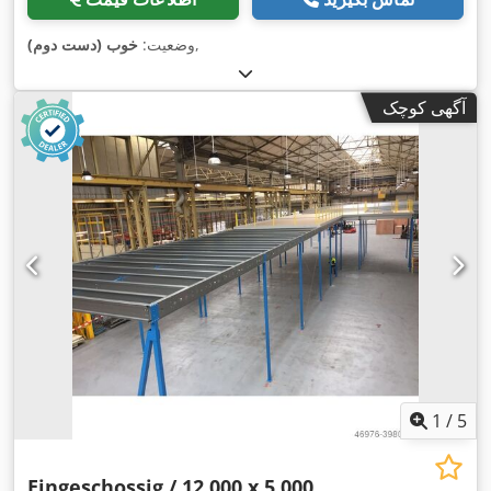
,
وضعیت:
خوب (دست دوم)
آگهی کوچک
1
/
5
Eingeschossig / 12.000 x 5.000