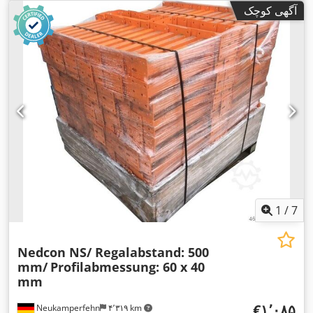
آگهی کوچک
1
/
7
Nedcon NS/ Regalabstand: 500
mm/
Profilabmessung: 60 x 40
mm
‎€۱٬۰۸۵
Neukamperfehn
۴٬۳۱۹ km