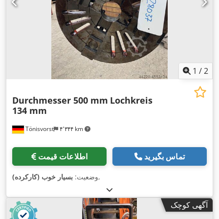
1
/
2
Durchmesser 500 mm
Lochkreis
134 mm
Tönisvorst
۴٬۳۴۴ km
تماس بگیرید
اطلاعات قیمت
,
وضعیت:
بسیار خوب (کارکرده)
آگهی کوچک