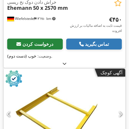
خراش دادن دوک نخ ریسی
Ehemann
50 x 2570 mm
‎€۴۵۰
Wiefelstede
۴٬۲۸۰ km
قیمت ثابت به اضافه مالیات بر ارزش
افزوده
تماس بگیرید
درخواست کردن
,
وضعیت:
خوب (دست دوم)
آگهی کوچک