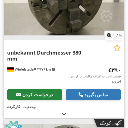
1
/
5
unbekannt
Durchmesser 380
mm
‎€۳۹۰
Wiefelstede
۴٬۲۷۹ km
قیمت ثابت به اضافه مالیات بر ارزش
افزوده
تماس بگیرید
درخواست کردن
,
وضعیت:
کارکرده
آگهی کوچک