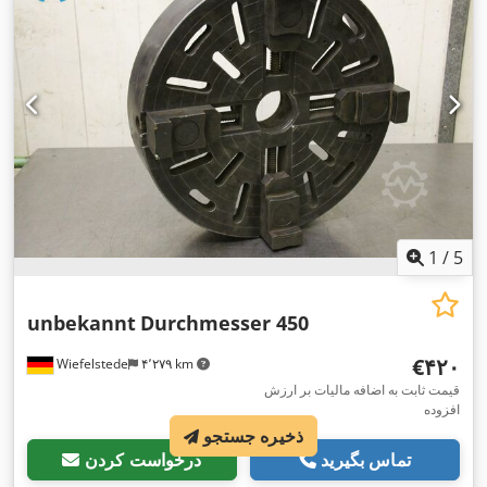
1
/
5
unbekannt
Durchmesser 450
‎€۴۲۰
Wiefelstede
۴٬۲۷۹ km
قیمت ثابت به اضافه مالیات بر ارزش
افزوده
ذخیره جستجو
تماس بگیرید
درخواست کردن