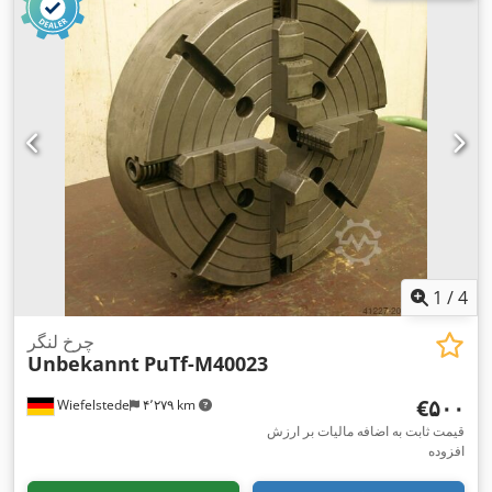
1
/
4
چرخ لنگر
Unbekannt
PuTf-M40023
‎€۵۰۰
Wiefelstede
۴٬۲۷۹ km
قیمت ثابت به اضافه مالیات بر ارزش
افزوده