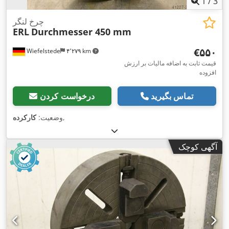
1
/
3
چرخ لنگر
ERL
Durchmesser 450 mm
‎€۵۵۰
Wiefelstede
۴٬۲۷۹ km
قیمت ثابت به اضافه مالیات بر ارزش
افزوده
تماس بگیرید
درخواست کردن
,
وضعیت:
کارکرده
آگهی کوچک