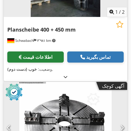
1
/
2
Planscheibe
400 + 450 mm
Schwabach
۳٬۹۸۱ km
تماس بگیرید
اطلاعات قیمت
,
وضعیت:
خوب (دست دوم)
آگهی کوچک