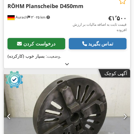
RÖHM
Planscheibe D450mm
‎€۱٬۵۰۰
Aurach
۴٬۰۲۵ km
قیمت ثابت به اضافه مالیات بر ارزش
افزوده
تماس بگیرید
درخواست کردن
,
وضعیت:
بسیار خوب (کارکرده)
آگهی کوچک