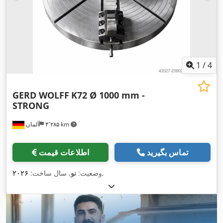
1
/
4
GERD WOLFF
K72 Ø 1000 mm -
STRONG
۴٬۲۸۵ km
آلمان
تماس بگیرید
اطلاعات قیمت
,
وضعیت:
نو
, سال ساخت:
۲۰۲۶