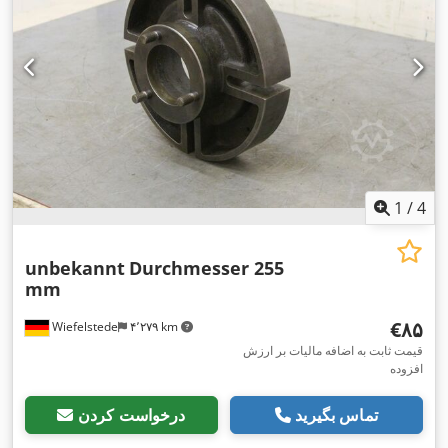
1
/
4
unbekannt
Durchmesser 255
mm
‎€۸۵
Wiefelstede
۴٬۲۷۹ km
قیمت ثابت به اضافه مالیات بر ارزش
افزوده
تماس بگیرید
درخواست کردن