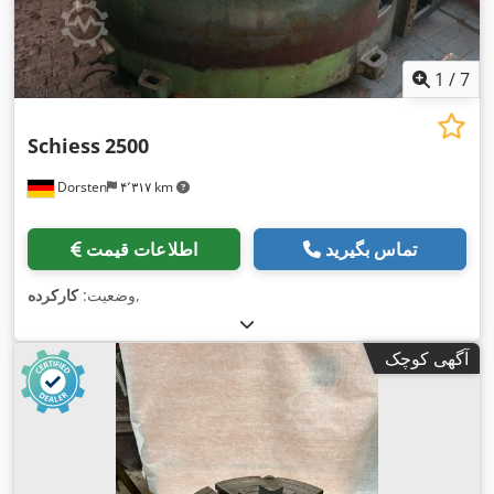
1
/
7
Schiess
2500
Dorsten
۴٬۳۱۷ km
تماس بگیرید
اطلاعات قیمت
,
وضعیت:
کارکرده
آگهی کوچک