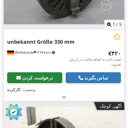
1
/
5
unbekannt
Größe 330 mm
‎€۴۲۰
Wiefelstede
۴٬۲۷۹ km
قیمت ثابت به اضافه مالیات بر ارزش
افزوده
تماس بگیرید
درخواست کردن
,
وضعیت:
کارکرده
آگهی کوچک