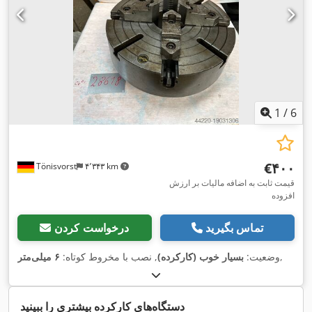
1
/
6
‎€۴۰۰
Tönisvorst
۴٬۳۴۳ km
قیمت ثابت به اضافه مالیات بر ارزش
افزوده
تماس بگیرید
درخواست کردن
,
وضعیت:
بسیار خوب (کارکرده)
, نصب با مخروط کوتاه:
۶ میلی‌متر
دستگاه‌های کارکرده بیشتری را ببینید