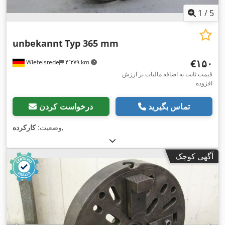
1
/
5
unbekannt
Typ 365 mm
‎€۱۵۰
Wiefelstede
۴٬۲۷۹ km
قیمت ثابت به اضافه مالیات بر ارزش
افزوده
تماس بگیرید
درخواست کردن
,
وضعیت:
کارکرده
آگهی کوچک