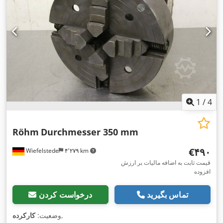
1
/
4
Röhm
Durchmesser 350 mm
‎€۴۹۰
Wiefelstede
۴٬۲۷۹ km
قیمت ثابت به اضافه مالیات بر ارزش
افزوده
تماس بگیرید
درخواست کردن
,
وضعیت:
کارکرده