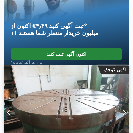
*
اکنون از ‎€۴٫۴۹ ثبت آگهی کنید
۱۱ میلیون خریدار
منتظر شما هستند
اکنون آگهی ثبت کنید
*برای هر آگهی/ماهانه
آگهی کوچک