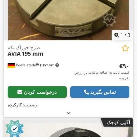
1
/
3
طرح خوراک تکه
AVIA
195 mm
‎€۹۰
Wiefelstede
۴٬۲۷۹ km
قیمت ثابت به اضافه مالیات بر ارزش
افزوده
تماس بگیرید
درخواست کردن
,
وضعیت:
کارکرده
آگهی کوچک