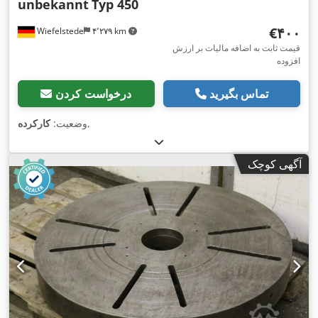
unbekannt
Typ 450
‎€۴۰۰
Wiefelstede
۴٬۲۷۹ km
قیمت ثابت به اضافه مالیات بر ارزش
افزوده
تماس بگیرید
درخواست کردن
,
وضعیت:
کارکرده
آگهی کوچک