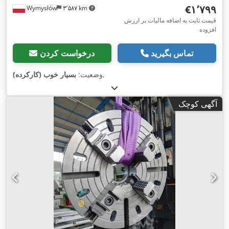
‎€۱٬۷۹۹
Wymysłów
۳٬۵۸۷ km
قیمت ثابت به اضافه مالیات بر ارزش
افزوده
تماس بگیرید
درخواست کردن
,
وضعیت:
بسیار خوب (کارکرده)
آگهی کوچک