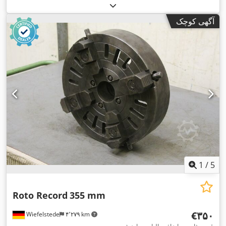
آگهی کوچک
1
/
5
Roto Record
355 mm
‎€۳۵۰
Wiefelstede
۴٬۲۷۹ km