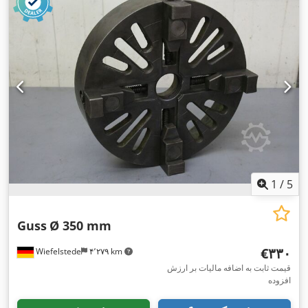
1
/
5
Guss
Ø 350 mm
‎€۳۳۰
Wiefelstede
۴٬۲۷۹ km
قیمت ثابت به اضافه مالیات بر ارزش
افزوده