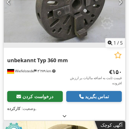
1
/
5
unbekannt
Typ 360 mm
‎€۱۵۰
Wiefelstede
۴٬۲۷۹ km
قیمت ثابت به اضافه مالیات بر ارزش
افزوده
تماس بگیرید
درخواست کردن
,
وضعیت:
کارکرده
آگهی کوچک