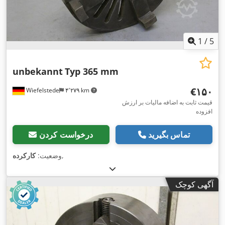
1
/
5
unbekannt
Typ 365 mm
‎€۱۵۰
Wiefelstede
۴٬۲۷۹ km
قیمت ثابت به اضافه مالیات بر ارزش
افزوده
تماس بگیرید
درخواست کردن
,
وضعیت:
کارکرده
آگهی کوچک