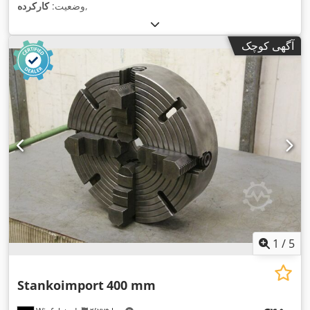
,
وضعیت:
کارکرده
آگهی کوچک
1
/
5
Stankoimport
400 mm