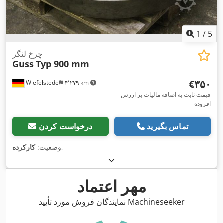
1
/
5
چرخ لنگر
Guss
Typ 900 mm
‎€۳۵۰
Wiefelstede
۴٬۲۷۹ km
قیمت ثابت به اضافه مالیات بر ارزش
افزوده
تماس بگیرید
درخواست کردن
,
وضعیت:
کارکرده
مهر اعتماد
نمایندگان فروش مورد تأیید Machineseeker