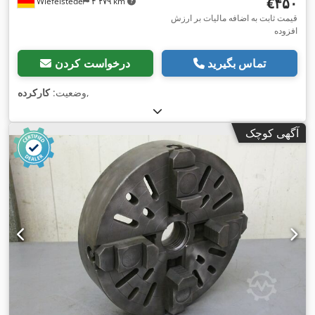
‎€۴۵۰
Wiefelstede
۴٬۲۷۹ km
قیمت ثابت به اضافه مالیات بر ارزش
افزوده
تماس بگیرید
درخواست کردن
,
وضعیت:
کارکرده
آگهی کوچک