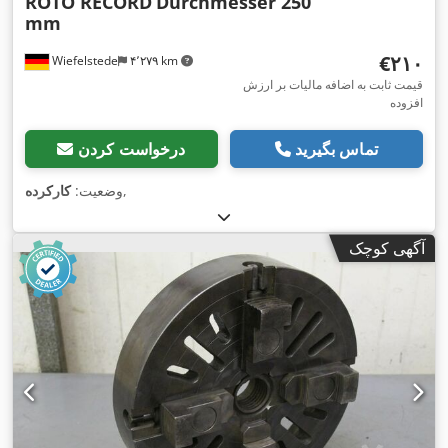
ROTO RECORD
Durchmesser 250
mm
‎€۲۱۰
Wiefelstede
۴٬۲۷۹ km
قیمت ثابت به اضافه مالیات بر ارزش
افزوده
تماس بگیرید
درخواست کردن
,
وضعیت:
کارکرده
آگهی کوچک