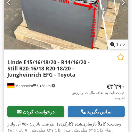
1
/
2
Linde E15/16/18/20 - R14/16/20 -
Still
R20-16/18 R20-18/20 -
Jungheinrich EFG - Toyota
‎€۳٬۲۹۰
Mannheim
۴٬۱۶۶ km
قیمت ثابت به اضافه مالیات بر ارزش
افزوده
تماس بگیرید
درخواست کردن
وضعیت:
کاملاً بازسازی‌شده (کارکرده)
, ظرفیت باتری:
۷۵۰ آه
, ولتاژ
, ارتفاع کل:
۶۲۵ میلی‌متر
, طول کل:
۸۲۷ میلی‌متر
,
۴۸ V
باتری: