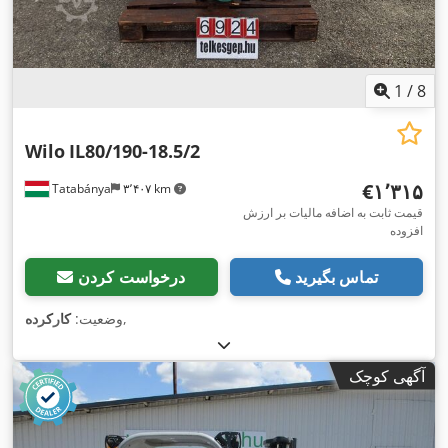
1
/
8
Wilo
IL80/190-18.5/2
‎€۱٬۳۱۵
Tatabánya
۳٬۴۰۷ km
قیمت ثابت به اضافه مالیات بر ارزش
افزوده
تماس بگیرید
درخواست کردن
,
وضعیت:
کارکرده
آگهی کوچک