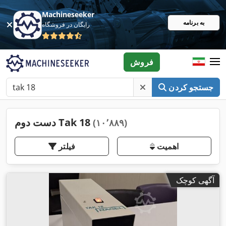
Machineseeker
به برنامه
رایگان در فروشگاه
فروش
جستجو کردن
دست دوم Tak 18
(۱۰٬۸۸۹)
اهمیت
فیلتر
آگهی کوچک