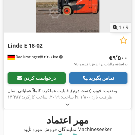
1
/
9
Linde E 18-02
‎€۹٬۵۰۰
Bad Krozingen
۴٬۲۰۱ km
VB به اضافه مالیات بر ارزش افزوده
تماس بگیرید
درخواست کردن
وضعیت:
خوب (دست دوم)
, قابلیت عملکرد:
کاملاً عملیاتی
, سال
, ظرفیت بار:
۱٬۸۰۰
۱۴٬۲۸۷ h
ساخت:
۲۰۱۹
, ساعت کارکرد:
کیلوگرم
, ارتفاع بالابری:
۴٬۶۲۰ میلی‌متر
, نوع سوخت:
برقی
, نوع
, طول
۴۸ V
دکل:
تریپلکس
, ارتفاع سازه:
۲٬۱۵۰ میلی‌متر
, ولتاژ باتری:
شاخک‌ها:
۱٬۲۰۰ میلی‌متر
, وضعیت تایرها:
۶۵ درصد
, تجهیزات:
مهر اعتماد
,
بازرسی ایمنی UVV, روشنایی, چنگال پالت
نمایندگان فروش مورد تأیید Machineseeker