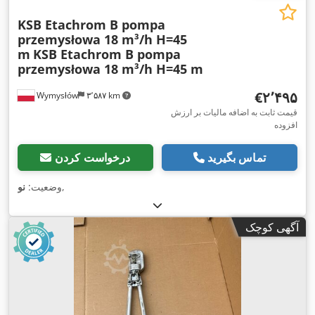
KSB Etachrom B pompa
przemysłowa 18 m³/h H=45
m
KSB Etachrom B pompa
przemysłowa 18 m³/h H=45 m
‎€۲٬۴۹۵
Wymysłów
۳٬۵۸۷ km
قیمت ثابت به اضافه مالیات بر ارزش
افزوده
تماس بگیرید
درخواست کردن
,
وضعیت:
نو
آگهی کوچک