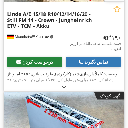
Linde A/E 15/18 R10/12/14/16/20 -
Still
FM 14 - Crown - Jungheinrich
ETV - TCM - Akku
‎€۲٬۱۹۰
Mannheim
۴٬۱۶۶ km
قیمت ثابت به اضافه مالیات بر ارزش
افزوده
تماس بگیرید
درخواست کردن
وضعیت:
کاملاً بازسازی‌شده (کارکرده)
, ظرفیت باتری:
۴۶۵ آه
, ولتاژ
, ارتفاع کل:
۷۸۴ میلی‌متر
, طول کل:
۱٬۰۳۵ میلی‌متر
,
۴۸ V
باتری:
,
عرض کل:
۳۵۳ میلی‌متر
آگهی کوچک