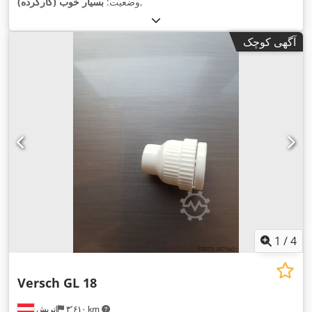
,
وضعیت:
بسیار خوب (کارکرده)
آگهی کوچک
1
/
4
Versch GL 18
۳٬۶۱۰ km
اتریش