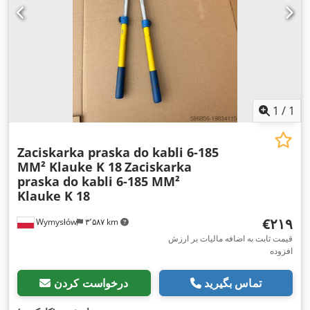
1
/
1
Zaciskarka praska do kabli 6-185
MM² Klauke K 18
Zaciskarka
praska do kabli 6-185 MM²
Klauke K 18
‎€۲۱۹
Wymysłów
۳٬۵۸۷ km
قیمت ثابت به اضافه مالیات بر ارزش
افزوده
تماس بگیرید
درخواست کردن