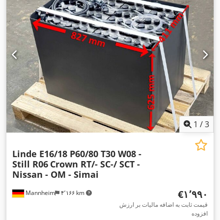
1
/
3
Linde E16/18 P60/80 T30 W08 -
Still R06
Crown RT/- SC-/ SCT -
Nissan - OM - Simai
‎€۱٬۹۹۰
Mannheim
۴٬۱۶۶ km
قیمت ثابت به اضافه مالیات بر ارزش
افزوده