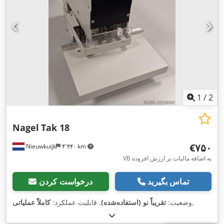
1
/
2
Nagel
Tak 18
‎€۷۵۰
Nieuwkuijk
۴٬۴۴۰ km
VB به اضافه مالیات بر ارزش افزوده
تماس بگیرید
درخواست کردن
,
وضعیت:
تقریباً نو (استفاده‌شده)
, قابلیت عملکرد:
کاملاً عملیاتی