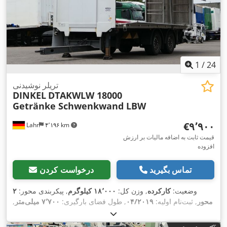
1
/
24
تریلر نوشیدنی
DINKEL
DTAKWLW 18000
Getränke Schwenkwand LBW
‎€۹٬۹۰۰
Lahr
۴٬۱۹۶ km
قیمت ثابت به اضافه مالیات بر ارزش
افزوده
تماس بگیرید
درخواست کردن
وضعیت:
کارکرده
, وزن کل:
۱۸٬۰۰۰ کیلوگرم
, پیکربندی محور:
۲
محور
, ثبت‌نام اولیه:
۰۴/۲۰۱۹
, طول فضای بارگیری:
۷٬۷۰۰ میلی‌متر
,
عرض فضای بارگیری:
۲٬۲۵۰ میلی‌متر
, ارتفاع فضای بارگیری:
۲٬۴۸۰
,
اِی‌بی‌اِس‎, بالابر عقب
میلی‌متر
, تجهیزات: