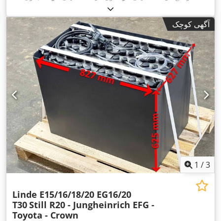
,
عرض کل:
۷۳۵ میلی‌متر
آگهی کوچک
1
/
3
Linde E15/16/18/20 EG16/20
T30
Still R20 - Jungheinrich EFG -
Toyota - Crown