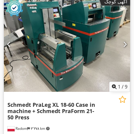
آگهی کوچک
1
/
9
Schmedt PraLeg XL 18-60 Case in
machine
+ Schmedt PraForm 21-
50 Press
Radom
۳٬۳۷۸ km