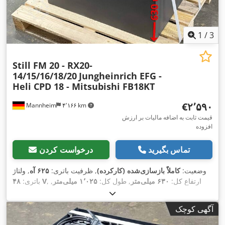
1
/
3
Still FM 20 - RX20-
14/15/16/18/20
Jungheinrich EFG -
Heli CPD 18 - Mitsubishi FB18KT
‎€۲٬۵۹۰
Mannheim
۴٬۱۶۶ km
قیمت ثابت به اضافه مالیات بر ارزش
افزوده
تماس بگیرید
درخواست کردن
وضعیت:
کاملاً بازسازی‌شده (کارکرده)
, ظرفیت باتری:
۶۲۵ آه
, ولتاژ
, ارتفاع کل:
۶۳۰ میلی‌متر
, طول کل:
۱٬۰۲۵ میلی‌متر
,
۴۸ V
باتری:
,
عرض کل:
۵۲۵ میلی‌متر
آگهی کوچک