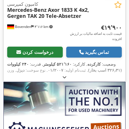
کامیون کمپرسی
Mercedes-Benz
Axor 1833 K 4x2,
Gergen TAK 20 Tele-Absetzer
‎€۱۹٬۹۰۰
Bovenden
۴٬۱۱۶ km
قیمت ثابت به اضافه مالیات بر ارزش
افزوده
تماس بگیرید
درخواست کردن
وضعیت:
کارکرده
, کارکرد:
۵۲۱٬۱۶۰ کیلومتر
, قدرت:
۲۴۰ کیلووات
(۳۲۶٫۳۱ اسب بخار)
, ثبت‌نام اولیه:
۰۱/۲۰۰۷
, نوع سوخت:
دیزل
, وزن
خالی:
۱۰٬۳۲۰ کیلوگرم
, حداکثر وزن بار:
۷٬۶۸۰ کیلوگرم
, وزن کل:
,
4x2
, پیکربندی محور:
315/80R22.5
۱۸٬۰۰۰ کیلوگرم
, سایز تایر:
, بازرسی بعدی (TÜV):
فاصله بین دو محور:
۳٬۶۰۰ میلی‌متر
, رنگ:
زرد
, کابین راننده:
کابین روزانه
, نوع چرخ‌دنده:
۰۴/۲۰۲۵
مکانیکی
, کلاس انتشار:
یورو۴
, سیستم تعلیق:
فولاد
, تعداد صندلی‌ها:
۲
, تجهیزات:
اتصال یدک‌کش, اِی‌بی‌اِس‎, تهویه مطبوع, سطح صدای
,
کم, فرمان هیدرولیک, قفل دیفرانسیل, کابین