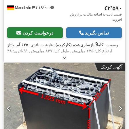
‎€۲٬۵۹۰
Mannheim
۴٬۱۶۶ km
قیمت ثابت به اضافه مالیات بر ارزش
افزوده
تماس بگیرید
درخواست کردن
وضعیت:
کاملاً بازسازی‌شده (کارکرده)
, ظرفیت باتری:
۶۲۵ آه
, ولتاژ
, ارتفاع کل:
۶۲۵ میلی‌متر
, طول کل:
۸۲۷ میلی‌متر
,
۴۸ V
باتری:
,
عرض کل:
۶۲۷ میلی‌متر
آگهی کوچک