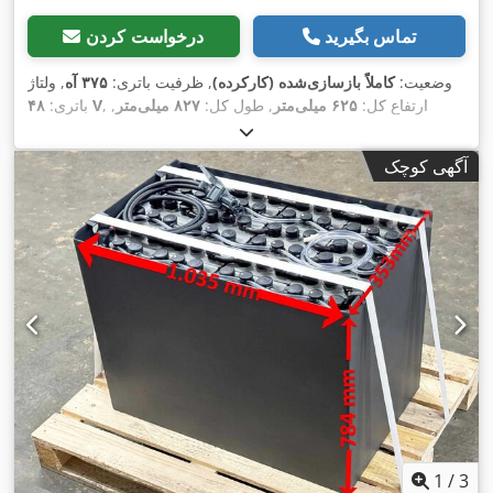
تماس بگیرید
درخواست کردن
وضعیت:
کاملاً بازسازی‌شده (کارکرده)
, ظرفیت باتری:
۳۷۵ آه
, ولتاژ
, ارتفاع کل:
۶۲۵ میلی‌متر
, طول کل:
۸۲۷ میلی‌متر
,
۴۸ V
باتری:
,
عرض کل:
۴۱۱ میلی‌متر
آگهی کوچک
1
/
3