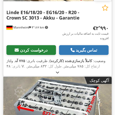
Linde E16/18/20 - EG16/20 - R20 -
Crown
SC 3013 - Akku - Garantie
‎€۲٬۹۹۰
Mannheim
۴٬۱۶۶ km
قیمت ثابت به اضافه مالیات بر ارزش
افزوده
تماس بگیرید
درخواست کردن
وضعیت:
کاملاً بازسازی‌شده (کارکرده)
, ظرفیت باتری:
۷۷۵ آه
, ولتاژ
, ارتفاع کل:
۷۸۵ میلی‌متر
, طول کل:
۸۳۲ میلی‌متر
,
۴۸ V
باتری:
,
عرض کل:
۶۳۱ میلی‌متر
آگهی کوچک