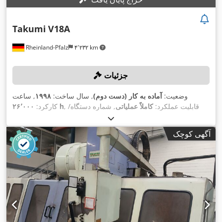
Takumi
V18A
Rheinland-Pfalz
۴٬۲۳۲ km
جزئیات
وضعیت:
آماده به کار (دست دوم)
, سال ساخت:
۱۹۹۸
, ساعت
, قابلیت عملکرد:
کاملاً عملیاتی
, شماره دستگاه/
۲۶٬۰۰۰ h
کارکرد:
۱٬۸۰۰ میلی‌متر
,
, مسافت جابجایی محور X:
J0124
وسیله نقلیه:
۷۵۰
, مسافت حرکت محور Z:
۸۵۰ میلی‌متر
مسافت حرکت محور Y:
آگهی کوچک
, حداکثر سرعت
Heidenhain iTNC 426
, مدل کنترلر:
میلی‌متر
,
چرخش:
۶٬۰۰۰ دور/دقیقه