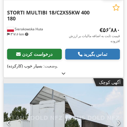
STORTI MULTIBI 18/C2X55KW 400
180
‎€۵۶٬۸۸۰
Sierakowska Huta
۳٬۷۱۶ km
قیمت ثابت به اضافه مالیات بر ارزش
افزوده
تماس بگیرید
درخواست کردن
,
وضعیت:
بسیار خوب (کارکرده)
آگهی کوچک