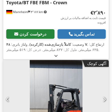
Toyota/BT FBE FBM - Crown
‎€۲٬۸۹۰
Mannheim
۴٬۱۶۶ km
قیمت ثابت به اضافه مالیات بر ارزش
افزوده
تماس بگیرید
درخواست کردن
, ارتفاع کل:
۴۸ V
وضعیت:
کاملاً بازسازی‌شده (کارکرده)
, ولتاژ باتری:
,
۶۲۵ میلی‌متر
, طول کل:
۸۲۷ میلی‌متر
, عرض کل:
۵۱۹ میلی‌متر
آگهی کوچک