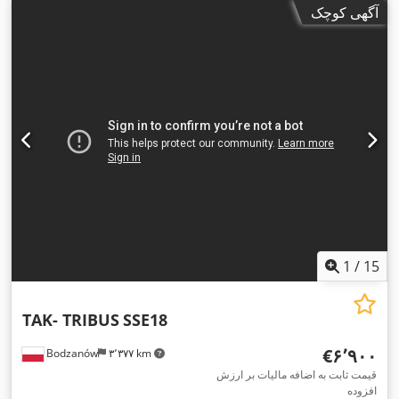
آگهی کوچک
1
/
15
TAK- TRIBUS
SSE18
‎€۶٬۹۰۰
Bodzanów
۳٬۳۷۷ km
قیمت ثابت به اضافه مالیات بر ارزش
افزوده