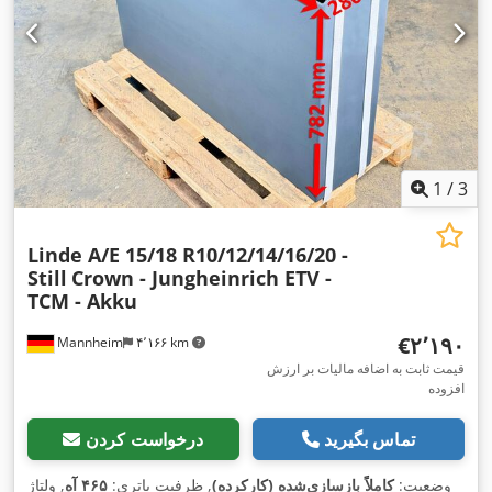
1
/
3
Linde A/E 15/18 R10/12/14/16/20 -
Still
Crown - Jungheinrich ETV -
TCM - Akku
‎€۲٬۱۹۰
Mannheim
۴٬۱۶۶ km
قیمت ثابت به اضافه مالیات بر ارزش
افزوده
تماس بگیرید
درخواست کردن
وضعیت:
کاملاً بازسازی‌شده (کارکرده)
, ظرفیت باتری:
۴۶۵ آه
, ولتاژ