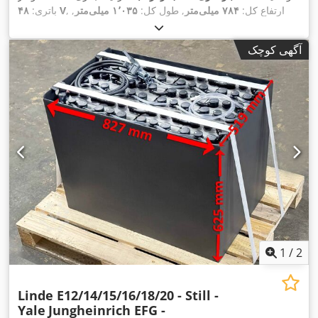
, ارتفاع کل:
۷۸۴ میلی‌متر
, طول کل:
۱٬۰۳۵ میلی‌متر
,
۴۸ V
باتری:
,
عرض کل:
۳۵۳ میلی‌متر
آگهی کوچک
1
/
2
Linde E12/14/15/16/18/20 - Still -
Yale
Jungheinrich EFG -