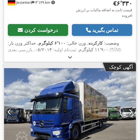
‎€۶٬۳۳۰
Jestetten
۴٬۱۲۹ km
قیمت ثابت به اضافه مالیات بر ارزش
افزوده
تماس بگیرید
درخواست کردن
وضعیت:
کارکرده
, وزن خالی:
۶٬۱۰۰ کیلوگرم
, حداکثر وزن بار:
, بازرسی بعدی (TÜV):
۱۱٬۹۰۰ کیلوگرم
, ثبت‌نام اولیه:
۰۵/۲۰۱۴
, عرض کل:
۲۵٬۵۰۰ میلی‌متر
, سیستم تعلیق:
هوا
, سایز تایر:
۰۴/۲۰۲۵
, وزن عملیاتی:
385/55 R22.5
, اندازه لاستیک جلو:
385/55 R22.5
آگهی کوچک
,
۱۸٬۰۰۰ کیلوگرم