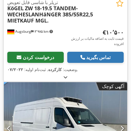
تریلر با شاسی قابل تعویض
KöGEL
ZW 18-19.5 TANDEM-
WECHESLANHäNGER 385/55R22,5
MIETKAUF MGL.
‎€۱۰٬۵۰۰
Augsburg
۳٬۹۷۵ km
قیمت ثابت به اضافه مالیات بر ارزش
افزوده
تماس بگیرید
درخواست کردن
,
وضعیت:
کارکرده
, ثبت‌نام اولیه:
۰۷/۲۰۲۲
آگهی کوچک