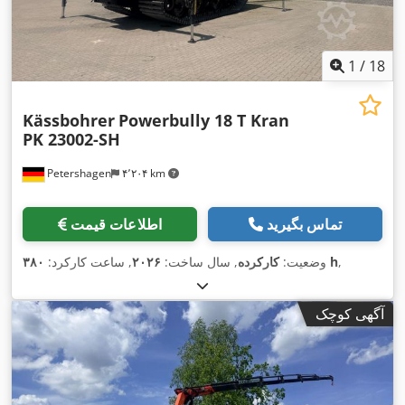
1
/
18
Kässbohrer
Powerbully 18 T Kran
PK 23002-SH
Petershagen
۴٬۲۰۴ km
تماس بگیرید
اطلاعات قیمت
,
۳۸۰ h
وضعیت:
کارکرده
, سال ساخت:
۲۰۲۶
, ساعت کارکرد:
آگهی کوچک