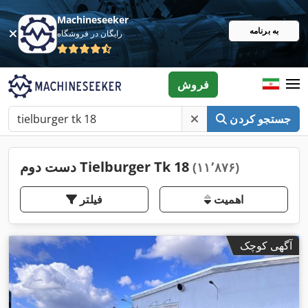
Machineseeker
به برنامه
رایگان در فروشگاه
فروش
جستجو کردن
دست دوم Tielburger Tk 18
(۱۱٬۸۷۶)
اهمیت
فیلتر
آگهی کوچک