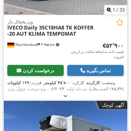
1
/
33
ون یخچال دار
IVECO
Daily 35C18HA8 TK KOFFER
-20 AUT KLIMA TEMPOMAT
‎€۵۲٬۹۰۰
Wachtendonk
۴٬۳۵۵ km
قیمت ثابت به اضافه مالیات بر ارزش
افزوده
تماس بگیرید
درخواست کردن
وضعیت:
کارکرده
, کارکرد:
۴۵٬۸۰۰ کیلومتر
, قدرت:
۱۲۹ کیلووات
(۱۷۵٫۳۹ اسب بخار)
, ثبت‌نام اولیه:
۰۶/۲۰۲۴
, نوع سوخت:
دیزل
, وزن
کل:
۳٬۵۰۰ کیلوگرم
, رنگ:
سفید
, نوع چرخ‌دنده:
خودکار
, کلاس انتشار:
یورو ۶
, تعداد صندلی‌ها:
۳
, حجم فضای بارگیری:
۱۳ متر مکعب
, طول
آگهی کوچک
فضای بارگیری:
۳٬۵۰۰ میلی‌متر
, عرض فضای بارگیری:
۲٬۰۴۰
میلی‌متر
, ارتفاع فضای بارگیری:
۱٬۸۸۰ میلی‌متر
, تجهیزات:
اِی‌بی‌اِس‎,
برنامه پایداری الکترونیکی (ESP), تهویه مطبوع, فیلتر دوده, قفل
,
مرکزی