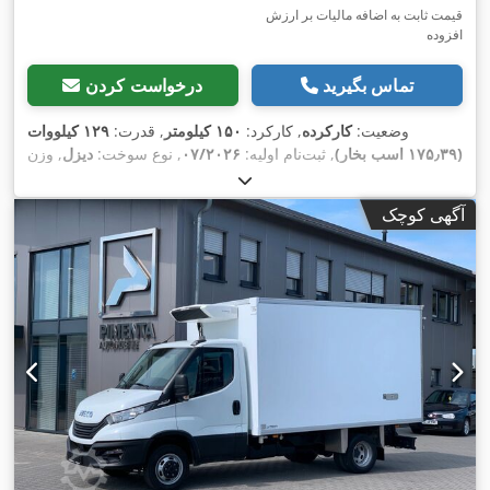
قیمت ثابت به اضافه مالیات بر ارزش
افزوده
تماس بگیرید
درخواست کردن
وضعیت:
کارکرده
, کارکرد:
۱۵۰ کیلومتر
, قدرت:
۱۲۹ کیلووات
(۱۷۵٫۳۹ اسب بخار)
, ثبت‌نام اولیه:
۰۷/۲۰۲۶
, نوع سوخت:
دیزل
, وزن
کل:
۷٬۲۰۰ کیلوگرم
, رنگ:
سفید
, نوع چرخ‌دنده:
مکانیکی
, کلاس
انتشار:
یورو ۶
, تعداد صندلی‌ها:
۳
, طول فضای بارگیری:
۴٬۱۰۰
آگهی کوچک
میلی‌متر
, عرض فضای بارگیری:
۲٬۰۵۰ میلی‌متر
, ارتفاع فضای
بارگیری:
۲٬۰۰۰ میلی‌متر
, تجهیزات:
اِی‌بی‌اِس‎, بالابر عقب, بخاری
پارکینگ, برنامه پایداری الکترونیکی (ESP), تهویه مطبوع, فیلتر دوده,
,
قفل مرکزی