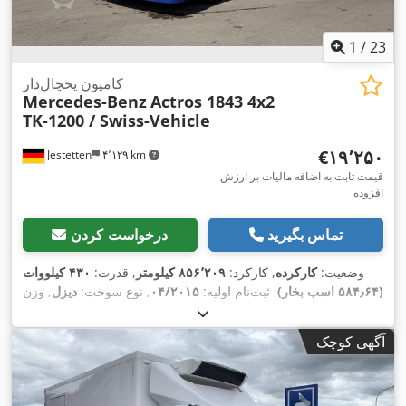
1
/
23
کامیون یخچال‌دار
Mercedes-Benz
Actros 1843 4x2
TK-1200 / Swiss-Vehicle
‎€۱۹٬۲۵۰
Jestetten
۴٬۱۲۹ km
قیمت ثابت به اضافه مالیات بر ارزش
افزوده
تماس بگیرید
درخواست کردن
وضعیت:
کارکرده
, کارکرد:
۸۵۶٬۲۰۹ کیلومتر
, قدرت:
۴۳۰ کیلووات
(۵۸۴٫۶۴ اسب بخار)
, ثبت‌نام اولیه:
۰۴/۲۰۱۵
, نوع سوخت:
دیزل
, وزن
خالی:
۱۱٬۹۰۰ کیلوگرم
, حداکثر وزن بار:
۶٬۱۰۰ کیلوگرم
, وزن کل:
, پیکربندی
385 / 55 R 22.5 / 8mm
۴۰٬۰۰۰ کیلوگرم
, سایز تایر:
آگهی کوچک
, کابین راننده:
کابین
۰۵/۲۰۲۵
, بازرسی بعدی (TÜV):
4x2
محور:
روزانه
, نوع چرخ‌دنده:
خودکار
, کلاس انتشار:
یورو ۶
, سیستم تعلیق:
هوا
, تعداد صندلی‌ها:
۲
, عرض کل:
۲۵٬۵۰۰ میلی‌متر
, اندازه لاستیک
, وزن عملیاتی:
۱۸٬۰۰۰ کیلوگرم
,
385 / 55 R 22.5 / 8mm
جلو: