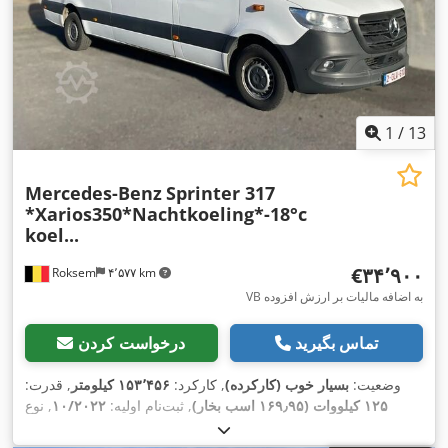
1
/
13
Mercedes-Benz
Sprinter 317
*Xarios350*Nachtkoeling*-18°c
koel...
‎€۳۴٬۹۰۰
Roksem
۴٬۵۷۷ km
VB به اضافه مالیات بر ارزش افزوده
تماس بگیرید
درخواست کردن
وضعیت:
بسیار خوب (کارکرده)
, کارکرد:
۱۵۳٬۴۵۶ کیلومتر
, قدرت:
۱۲۵ کیلووات (۱۶۹٫۹۵ اسب بخار)
, ثبت‌نام اولیه:
۱۰/۲۰۲۲
, نوع
, فاصله بین دو محور:
۴٬۳۳۰
4x2
سوخت:
دیزل
, پیکربندی محور:
میلی‌متر
, سوخت:
دیزل
, ظرفیت مخزن سوخت:
۹۳ ل
, رنگ:
سفید
,