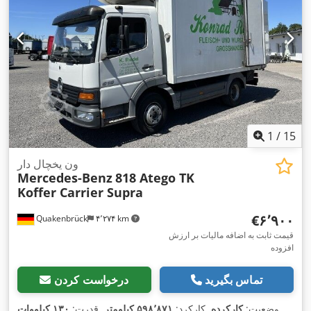
1
/
15
ون یخچال دار
Mercedes-Benz
818 Atego TK
Koffer Carrier Supra
‎€۶٬۹۰۰
Quakenbrück
۴٬۲۷۴ km
قیمت ثابت به اضافه مالیات بر ارزش
افزوده
تماس بگیرید
درخواست کردن
وضعیت:
کارکرده
, کارکرد:
۵۹۸٬۸۷۱ کیلومتر
, قدرت:
۱۳۰ کیلووات