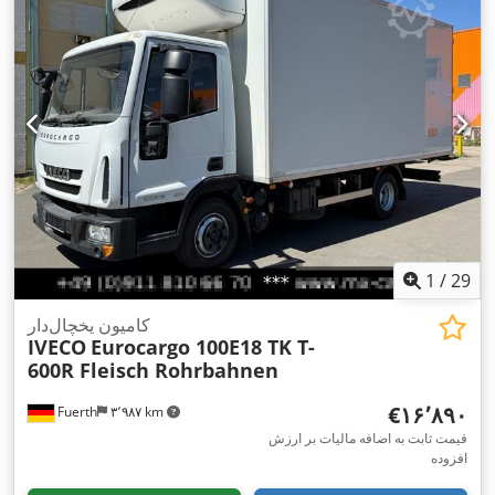
پارکینگ, برنامه پایداری الکترونیکی (ESP), تهویه مطبوع, فیلتر دوده,
,
قفل مرکزی
1
/
29
کامیون یخچال‌دار
IVECO
Eurocargo 100E18 TK T-
600R Fleisch Rohrbahnen
‎€۱۶٬۸۹۰
Fuerth
۳٬۹۸۷ km
قیمت ثابت به اضافه مالیات بر ارزش
افزوده