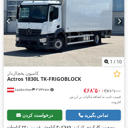
,
خنک‌کننده
1
/
10
کامیون یخچال‌دار
Actros 1830L TK-FRIGOBLOCK
‎€۶۸٬۵۰۰
Laakirchen
۳٬۷۴۹ km
‎€۷۱٬۱۰۰
قیمت ثابت به اضافه مالیات بر ارزش
افزوده
تماس بگیرید
درخواست کردن
وضعیت:
کارکرده
, کارکرد:
۳۰۶٬۷۸۹ کیلومتر
, قدرت:
۲۲۰ کیلووات