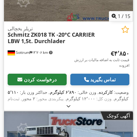
1
/
15
تریلر یخچالی
Schmitz
ZK018 TK -20°C CARRIER
LBW 1,5t. Durchlader
‎€۴٬۸۵۰
Sottrum
۴٬۲۰۶ km
قیمت ثابت به اضافه مالیات بر ارزش
افزوده
تماس بگیرید
درخواست کردن
وضعیت:
کارکرده
, وزن خالی:
۶٬۸۹۰ کیلوگرم
, حداکثر وزن بار:
۵٬۱۱۰
کیلوگرم
, وزن کل:
۱۲٬۰۰۰ کیلوگرم
, پیکربندی محور:
۲ محور
, ثبت‌نام
اولیه:
۱۰/۲۰۰۵
, طول فضای بارگیری:
۷٬۵۰۰ میلی‌متر
, عرض فضای
بارگیری:
۲٬۴۵۰ میلی‌متر
, ارتفاع فضای بارگیری:
۲٬۲۰۰ میلی‌متر
,
آگهی کوچک
حجم فضای بارگیری:
۴۰ متر مکعب
, ارتفاع کل:
۹۲٬۰۰۰ میلی‌متر
,
سیستم تعلیق:
هوا
, رنگ:
سفید
, سال ساخت:
۲۰۰۵
, نوع چرخ‌دنده:
دیگر
, کابین راننده:
دیگر
, تجهیزات:
اِی‌بی‌اِس‎, بالابر عقب, واحد