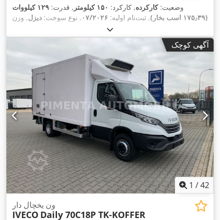
وضعیت:
کارکرده
, کارکرد:
۱۵۰ کیلومتر
, قدرت:
۱۲۹ کیلووات
(۱۷۵٫۳۹ اسب بخار)
, ثبت‌نام اولیه:
۰۷/۲۰۲۶
, نوع سوخت:
دیزل
, وزن
کل:
۷٬۲۰۰ کیلوگرم
, رنگ:
سفید
, نوع چرخ‌دنده:
مکانیکی
, کلاس
انتشار:
یورو ۶
, تعداد صندلی‌ها:
۳
, طول فضای بارگیری:
۴٬۱۰۰
آگهی کوچک
میلی‌متر
, عرض فضای بارگیری:
۲٬۰۵۰ میلی‌متر
, ارتفاع فضای
بارگیری:
۲٬۰۰۰ میلی‌متر
, تجهیزات:
اِی‌بی‌اِس‎, بالابر عقب, بخاری
پارکینگ, برنامه پایداری الکترونیکی (ESP), تهویه مطبوع, فیلتر دوده,
,
قفل مرکزی
1
/
42
ون یخچال دار
IVECO
Daily 70C18P TK-KOFFER