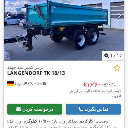
1
/
17
تریلر کمپر سه جهته
LANGENDORF
TK 18/13
‎€۱۶٬۶۰۰
Lugau
۳٬۹۰۲ km
‎€۱۹٬۶۰۰
قیمت ثابت به اضافه مالیات بر ارزش
افزوده
تماس بگیرید
درخواست کردن
وضعیت:
کارکرده
, حداکثر وزن بار:
۱۰٬۵۰۰ کیلوگرم
, وزن کل:
۱۸٬۰۰۰ کیلوگرم
, پیکربندی محور:
۲ محور
, ثبت‌نام اولیه:
۰۸/۲۰۱۵
,