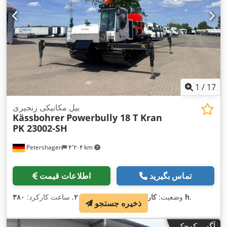
1
/
17
بیل مکانیکی زنجیری
Kässbohrer
Powerbully 18 T Kran
PK 23002-SH
Petershagen
۴٬۲۰۴ km
تماس بگیرید
اطلاعات قیمت
,
۳۸۰ h
وضعیت:
کارکرده
, سال ساخت:
۲۰۲۶
, ساعت کارکرد:
ذخیره جستجو
آگهی کوچک