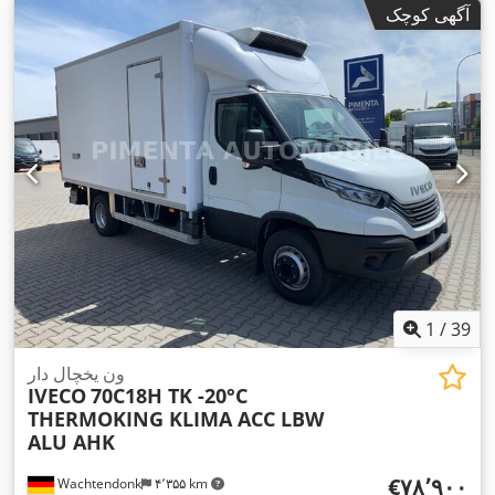
آگهی کوچک
نوع چرخ‌دنده:
مکانیکی
, تعداد دنده‌ها:
۶
, کلاس انتشار:
یورو ۶
, طول
فضای بارگیری:
۴٬۱۷۰ میلی‌متر
, عرض فضای بارگیری:
۱٬۶۵۰
میلی‌متر
, ارتفاع فضای بارگیری:
۱٬۷۹۰ میلی‌متر
, سال ساخت:
۲۰۲۲
,
تجهیزات:
ادبلو, اِی‌بی‌اِس‎, بلوتوث, تنظیم برقی پنجره, تهویه مطبوع,
در کشویی, سیستم استارت-استاپ, سیستم ناوبری, فرمان هیدرولیک,
قفل مرکزی, پورت USB, چراغ مه شکن, کروز کنترل, گرم‌کن
,
صندلی
1
/
39
ون یخچال دار
IVECO
70C18H TK -20°C
THERMOKING KLIMA ACC LBW
ALU AHK
‎€۷۸٬۹۰۰
Wachtendonk
۴٬۳۵۵ km