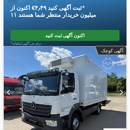
*
اکنون از ‎€۴٫۴۹ ثبت آگهی کنید
۱۱ میلیون خریدار
منتظر شما هستند
اکنون آگهی ثبت کنید
*برای هر آگهی/ماهانه
آگهی کوچک