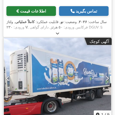
تماس بگیرید
اطلاعات قیمت
سال ساخت:
۲۰۲۶
, وضعیت:
نو
, قابلیت عملکرد:
کاملاً عملیاتی
, ولتاژ
, دارای گواهی DGUV تا:
, فرکانس ورودی:
۵۰ هرتز
۲۳۰ V
ورودی:
,
۰۸/۲۰۲۷
, شماره دستگاه/وسیله نقلیه:
2026
آگهی کوچک
1
/
9