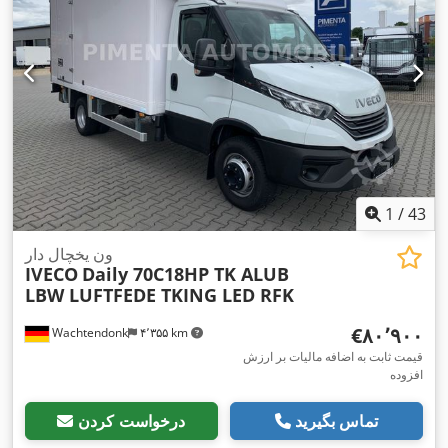
,
تجهیزات:
تهویه مطبوع
1
/
43
ون یخچال دار
IVECO
Daily 70C18HP TK ALUB
LBW LUFTFEDE TKING LED RFK
‎€۸۰٬۹۰۰
Wachtendonk
۴٬۳۵۵ km
قیمت ثابت به اضافه مالیات بر ارزش
افزوده
تماس بگیرید
درخواست کردن