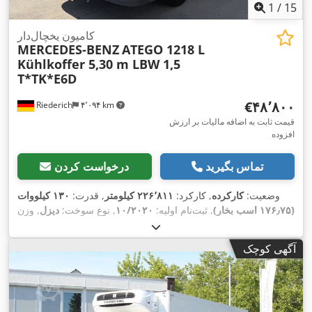
1
/
15
کامیون یخچال‌دار
MERCEDES-BENZ
ATEGO 1218 L
Kühlkoffer 5,30 m LBW 1,5
T*TK*E6D
‎€۴۸٬۸۰۰
Riederich
۴٬۰۹۴ km
قیمت ثابت به اضافه مالیات بر ارزش
افزوده
تماس بگیرید
درخواست کردن
وضعیت:
کارکرده
, کارکرد:
۲۲۶٬۸۱۱ کیلومتر
, قدرت:
۱۳۰ کیلووات
(۱۷۶٫۷۵ اسب بخار)
, ثبت‌نام اولیه:
۱۰/۲۰۲۰
, نوع سوخت:
دیزل
, وزن
کل:
۱۱٬۹۹۰ کیلوگرم
, پیکربندی محور:
۲ محور
, رنگ:
سفید
, نوع
چرخ‌دنده:
مکانیکی
, کلاس انتشار:
یورو ۶
, حجم فضای بارگیری:
۳۰
آگهی کوچک
متر مکعب
, طول فضای بارگیری:
۵٬۳۰۰ میلی‌متر
, عرض فضای
بارگیری:
۲٬۴۵۰ میلی‌متر
, ارتفاع فضای بارگیری:
۲٬۳۰۰ میلی‌متر
,
سال ساخت:
۲۰۲۰
, تجهیزات:
اِی‌بی‌اِس‎, بالابر عقب, برنامه پایداری
,
الکترونیکی (ESP), تهویه مطبوع