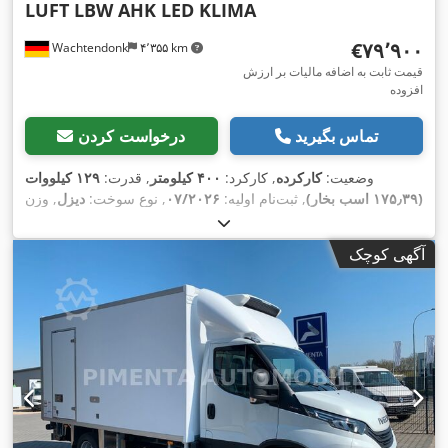
LUFT LBW AHK LED KLIMA
‎€۷۹٬۹۰۰
Wachtendonk
۴٬۳۵۵ km
قیمت ثابت به اضافه مالیات بر ارزش
افزوده
تماس بگیرید
درخواست کردن
وضعیت:
کارکرده
, کارکرد:
۴۰۰ کیلومتر
, قدرت:
۱۲۹ کیلووات
(۱۷۵٫۳۹ اسب بخار)
, ثبت‌نام اولیه:
۰۷/۲۰۲۶
, نوع سوخت:
دیزل
, وزن
کل:
۷٬۲۰۰ کیلوگرم
, رنگ:
سفید
, نوع چرخ‌دنده:
مکانیکی
, کلاس
انتشار:
یورو ۶
, تعداد صندلی‌ها:
۳
, طول فضای بارگیری:
۴٬۱۰۰
آگهی کوچک
میلی‌متر
, عرض فضای بارگیری:
۲٬۰۵۰ میلی‌متر
, ارتفاع فضای
بارگیری:
۲٬۰۰۰ میلی‌متر
, تجهیزات:
اِی‌بی‌اِس‎, بالابر عقب, بخاری
پارکینگ, برنامه پایداری الکترونیکی (ESP), تهویه مطبوع, فیلتر دوده,
,
قفل مرکزی