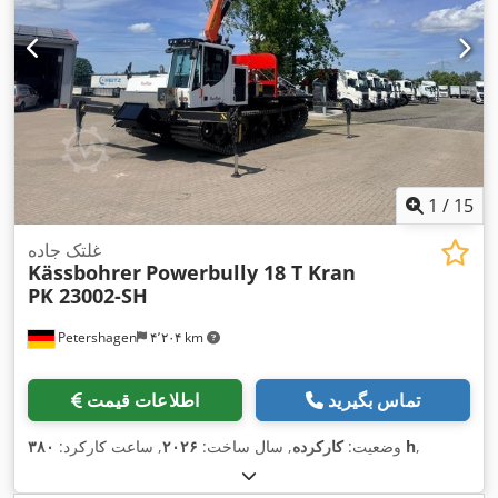
1
/
15
غلتک جاده
Kässbohrer
Powerbully 18 T Kran
PK 23002-SH
Petershagen
۴٬۲۰۴ km
تماس بگیرید
اطلاعات قیمت
,
۳۸۰ h
وضعیت:
کارکرده
, سال ساخت:
۲۰۲۶
, ساعت کارکرد: