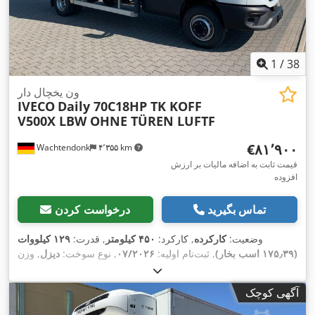
1
/
38
ون یخچال دار
IVECO
Daily 70C18HP TK KOFF
V500X LBW OHNE TÜREN LUFTF
‎€۸۱٬۹۰۰
Wachtendonk
۴٬۳۵۵ km
قیمت ثابت به اضافه مالیات بر ارزش
افزوده
تماس بگیرید
درخواست کردن
وضعیت:
کارکرده
, کارکرد:
۴۵۰ کیلومتر
, قدرت:
۱۲۹ کیلووات
(۱۷۵٫۳۹ اسب بخار)
, ثبت‌نام اولیه:
۰۷/۲۰۲۶
, نوع سوخت:
دیزل
, وزن
کل:
۷٬۲۰۰ کیلوگرم
, رنگ:
سفید
, نوع چرخ‌دنده:
مکانیکی
, کلاس
انتشار:
یورو ۶
, تعداد صندلی‌ها:
۳
, طول فضای بارگیری:
۴٬۱۰۰
آگهی کوچک
میلی‌متر
, عرض فضای بارگیری:
۲٬۰۵۰ میلی‌متر
, ارتفاع فضای
بارگیری:
۲٬۰۰۰ میلی‌متر
, تجهیزات:
اِی‌بی‌اِس‎, بالابر عقب, بخاری