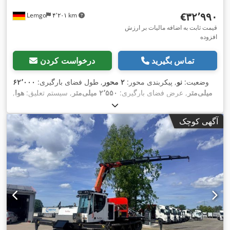
‎€۳۲٬۹۹۰
Lemgo
۴٬۲۰۱ km
قیمت ثابت به اضافه مالیات بر ارزش
افزوده
تماس بگیرید
درخواست کردن
وضعیت:
نو
, پیکربندی محور:
۲ محور
, طول فضای بارگیری:
۶۲٬۰۰۰
میلی‌متر
, عرض فضای بارگیری:
۲٬۵۵۰ میلی‌متر
, سیستم تعلیق:
هوا
,
سایز تایر:
385/55-22,5
, فاصله بین دو محور:
۴٬۱۴۰ میلی‌متر
, رنگ:
,
سیاه
آگهی کوچک