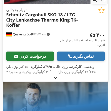
تریلر یخچالی
Schmitz Cargobull
SKO 18 / LZG
City Lenkachse Thermo King TK-
Koffer
‎€۵٬۴۰۰
Quakenbrück
۴٬۲۷۴ km
قیمت ثابت به اضافه مالیات بر ارزش
افزوده
تماس بگیرید
درخواست کردن
وضعیت:
کارکرده
, وزن خالی:
۸٬۷۶۵ کیلوگرم
, حداکثر وزن بار:
۲۱٬۲۳۵ کیلوگرم
, وزن کل:
۳۰٬۰۰۰ کیلوگرم
, پیکربندی محور:
۲
, طول
۰۹/۲۰۲۶
, بازرسی بعدی (TÜV):
محور
, ثبت‌نام اولیه:
۱۲/۲۰۰۷
فضای بارگیری:
۱۰٬۹۵۸ میلی‌متر
, عرض فضای بارگیری:
۲٬۴۵۶
میلی‌متر
, ارتفاع فضای بارگیری:
۲٬۲۹۱ میلی‌متر
, طول کل:
۲۶٬۰۰۰
میلی‌متر
, عرض کل:
۳۸٬۱۰۰ میلی‌متر
, ارتفاع کل:
۱۱۲٬۰۰۰ میلی‌متر
,
, رنگ:
سفید
, سال
385/55 R22,5
سیستم تعلیق:
هوا
, سایز تایر:
, کلاس انتشار:
هیچ
,
385/55 R22,5
ساخت:
۲۰۰۷
, اندازه لاستیک جلو:
,
اِی‌بی‌اِس‎, بالابر عقب
تجهیزات: