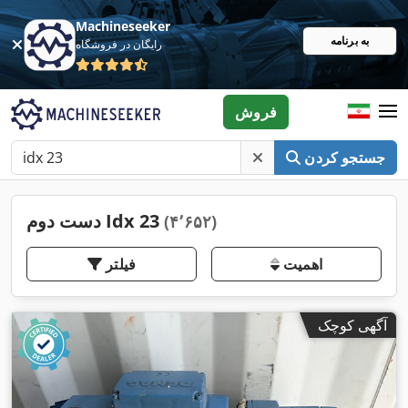
Machineseeker
به برنامه
رایگان در فروشگاه
فروش
جستجو کردن
دست دوم Idx 23
(۴٬۶۵۲)
اهمیت
فیلتر
آگهی کوچک