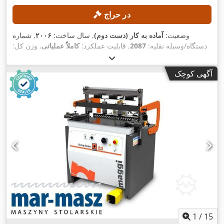
در حراج
وضعیت:
آماده به کار (دست دوم)
, سال ساخت:
۲۰۰۶
, شماره
دستگاه/وسیله نقلیه:
2087
, قابلیت عملکرد:
کاملاً عملیاتی
, وزن کل:
۴٬۰۰۰ کیلوگرم
, عرض کار:
۲۳۰ میلی‌متر
, قطر محور چرخان:
۴۰
میلی‌متر
, حداکثر سرعت اسپیندل:
۶٬۰۰۰ دور/دقیقه
, ارتفاع کاری:
آگهی کوچک
,
۱۲۵ میلی‌متر
1
/
15