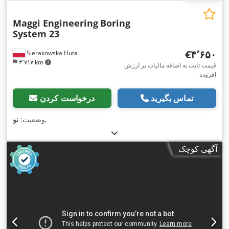
Maggi Engineering
Boring
System 23
‎€۴٬۶۵۰
Sierakowska Huta
۳٬۷۱۷ km
قیمت ثابت به اضافه مالیات بر ارزش
افزوده
تماس بگیرید
درخواست کردن
,
وضعیت:
نو
آگهی کوچک