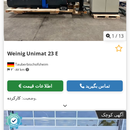
1
/
13
Weinig
Unimat 23 E
Tauberbischofsheim
۴٬۰۸۷ km
تماس بگیرید
اطلاعات قیمت
,
وضعیت:
کارکرده
آگهی کوچک