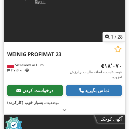
1
/
28
WEINIG
PROFIMAT 23
‎€۱۸٬۰۷۰
Sierakowska Huta
۳٬۷۱۶ km
قیمت ثابت به اضافه مالیات بر ارزش
افزوده
تماس بگیرید
درخواست کردن
,
وضعیت:
بسیار خوب (کارکرده)
آگهی کوچک