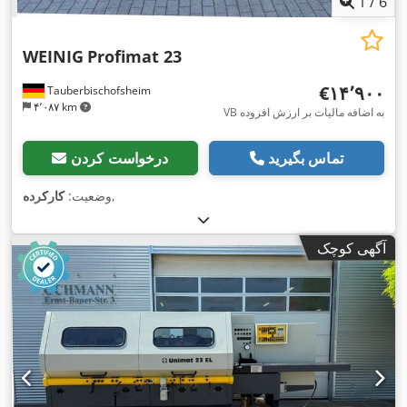
1
/
6
WEINIG
Profimat 23
‎€۱۴٬۹۰۰
Tauberbischofsheim
۴٬۰۸۷ km
VB به اضافه مالیات بر ارزش افزوده
تماس بگیرید
درخواست کردن
,
وضعیت:
کارکرده
آگهی کوچک