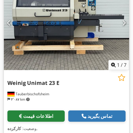
1
/
7
Weinig
Unimat 23 E
Tauberbischofsheim
۴٬۰۸۷ km
تماس بگیرید
اطلاعات قیمت
,
وضعیت:
کارکرده