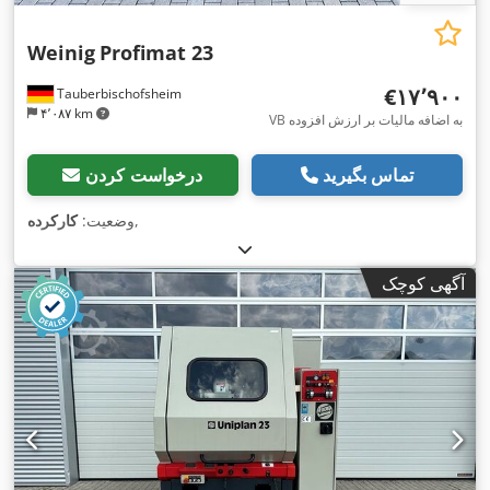
Weinig
Profimat 23
‎€۱۷٬۹۰۰
Tauberbischofsheim
۴٬۰۸۷ km
VB به اضافه مالیات بر ارزش افزوده
تماس بگیرید
درخواست کردن
,
وضعیت:
کارکرده
آگهی کوچک