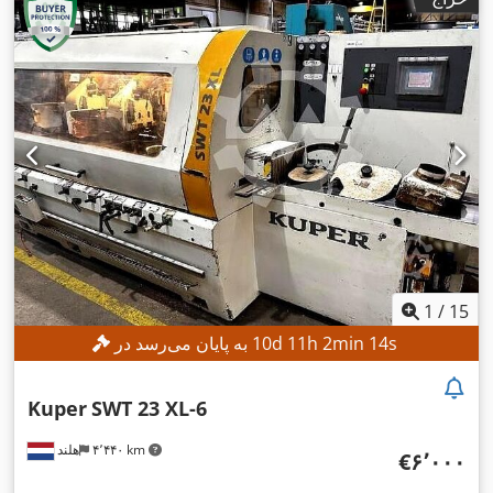
1
/
15
s
12
min
2
h
11
d
10
به پایان می‌رسد در
Kuper
SWT 23 XL-6
۴٬۴۴۰ km
هلند
‎€۶٬۰۰۰