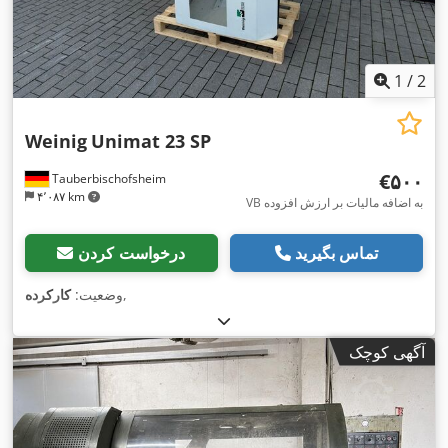
1
/
2
Weinig
Unimat 23 SP
‎€۵۰۰
Tauberbischofsheim
۴٬۰۸۷ km
VB به اضافه مالیات بر ارزش افزوده
تماس بگیرید
درخواست کردن
,
وضعیت:
کارکرده
آگهی کوچک