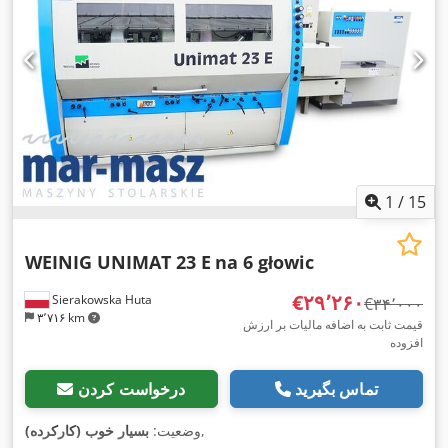
1
/
15
WEINIG UNIMAT 23 E
na 6 głowic
‎€۲۹٬۲۶۰
Sierakowska Huta
‎€۳۴٬۰۰۰
۳٬۷۱۶ km
قیمت ثابت به اضافه مالیات بر ارزش
افزوده
تماس بگیرید
درخواست کردن
,
وضعیت:
بسیار خوب (کارکرده)