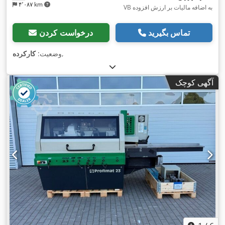
۴٬۰۸۷ km
VB به اضافه مالیات بر ارزش افزوده
تماس بگیرید
درخواست کردن
,
وضعیت:
کارکرده
آگهی کوچک