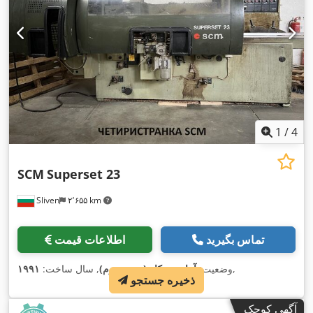
1
/
4
SCM
Superset 23
Sliven
۲٬۶۵۵ km
تماس بگیرید
اطلاعات قیمت
,
وضعیت:
آماده به کار (دست دوم)
, سال ساخت:
۱۹۹۱
ذخیره جستجو
آگهی کوچک