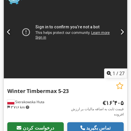
1
/
27
Winter
Timbermax 5-23
‎€۱۶٬۴۰۵
Sierakowska Huta
۳٬۷۱۶ km
قیمت ثابت به اضافه مالیات بر ارزش
افزوده
تماس بگیرید
درخواست کردن