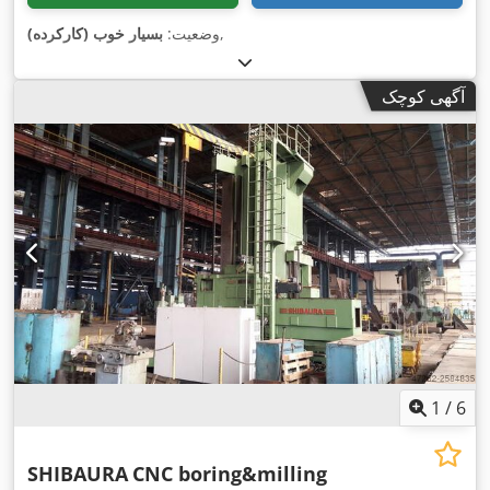
,
وضعیت:
بسیار خوب (کارکرده)
آگهی کوچک
1
/
6
SHIBAURA
CNC boring&milling