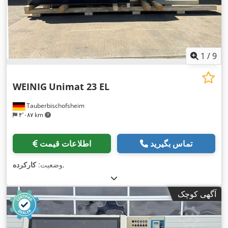
1
/
9
WEINIG
Unimat 23 EL
Tauberbischofsheim
۴٬۰۸۷ km
تماس بگیرید
اطلاعات قیمت
,
وضعیت:
کارکرده
آگهی کوچک