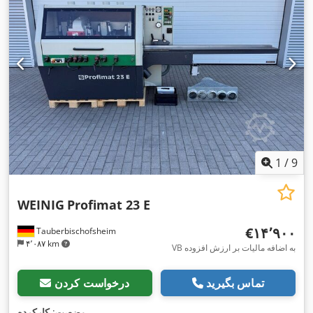
1
/
9
WEINIG
Profimat 23 E
‎€۱۴٬۹۰۰
Tauberbischofsheim
۴٬۰۸۷ km
VB به اضافه مالیات بر ارزش افزوده
تماس بگیرید
درخواست کردن
,
وضعیت:
کارکرده