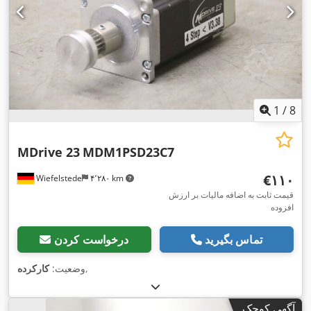
1
/
8
MDrive 23
MDM1PSD23C7
‎€۱۱۰
Wiefelstede
۴٬۲۸۰ km
قیمت ثابت به اضافه مالیات بر ارزش
افزوده
تماس بگیرید
درخواست کردن
,
وضعیت:
کارکرده
آگهی کوچک