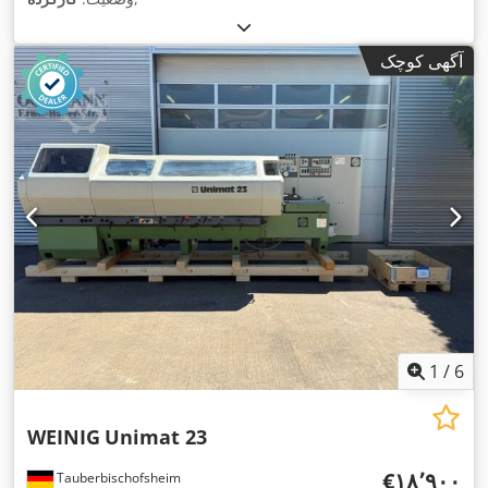
آگهی کوچک
1
/
6
WEINIG
Unimat 23
‎€۱۸٬۹۰۰
Tauberbischofsheim