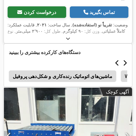
تماس بگیرید
درخواست کردن
وضعیت:
تقریباً نو (استفاده‌شده)
, سال ساخت:
۲۰۲۱
, قابلیت عملکرد:
کاملاً عملیاتی
, وزن کل:
۹۰ کیلوگرم
, طول کل:
۴٬۹۰۰ میلی‌متر
, نوع
, سوخت:
گاز خانگی
۲۳۰ V
جریان ورودی:
تهویه مطبوع
, ولتاژ ورودی:
,
, فرکانس ورودی:
۵۰ هرتز
H
دستگاه‌های کارکرده بیشتری را ببینید
Wein
ماشین‌های اتوماتیک رنده‌کاری و شکل‌دهی پروفیل
ق
آگهی کوچک