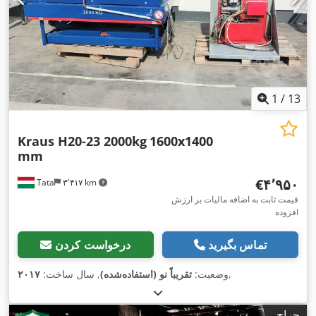
1
/
13
Kraus H20-23 2000kg
1600x1400
mm
‎€۴٬۹۵۰
Tata
۳٬۴۱۷ km
قیمت ثابت به اضافه مالیات بر ارزش
افزوده
تماس بگیرید
درخواست کردن
,
وضعیت:
تقریباً نو (استفاده‌شده)
, سال ساخت:
۲۰۱۷
حراج