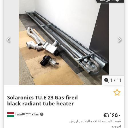
1
/
11
Solaronics TU.E 23
Gas-fired
black radiant tube heater
‎€۱٬۶۵۰
Tata
۳٬۴۱۷ km
قیمت ثابت به اضافه مالیات بر ارزش
افزوده