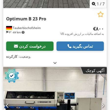
1
/
7
Optimum
B 23 Pro
‎€۸۰۰
Tauberbischofsheim
۴٬۰۸۷ km
VB به اضافه مالیات بر ارزش افزوده
تماس بگیرید
درخواست کردن
,
وضعیت:
کارکرده
آگهی کوچک