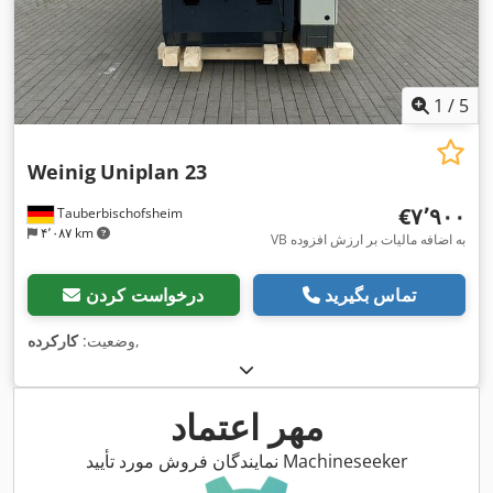
1
/
5
Weinig
Uniplan 23
‎€۷٬۹۰۰
Tauberbischofsheim
۴٬۰۸۷ km
VB به اضافه مالیات بر ارزش افزوده
تماس بگیرید
درخواست کردن
,
وضعیت:
کارکرده
مهر اعتماد
نمایندگان فروش مورد تأیید Machineseeker