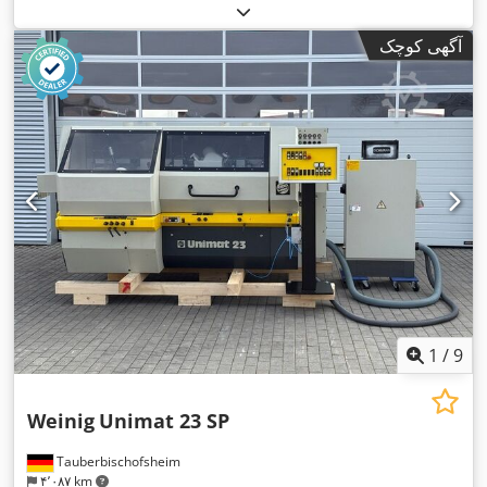
آگهی کوچک
1
/
9
Weinig
Unimat 23 SP
Tauberbischofsheim
۴٬۰۸۷ km