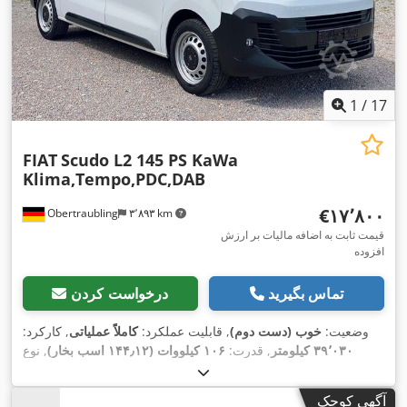
1
/
17
FIAT
Scudo L2 145 PS KaWa
Klima,Tempo,PDC,DAB
‎€۱۷٬۸۰۰
Obertraubling
۳٬۸۹۳ km
قیمت ثابت به اضافه مالیات بر ارزش
افزوده
تماس بگیرید
درخواست کردن
وضعیت:
خوب (دست دوم)
, قابلیت عملکرد:
کاملاً عملیاتی
, کارکرد:
۳۹٬۰۳۰ کیلومتر
, قدرت:
۱۰۶ کیلووات (۱۴۴٫۱۲ اسب بخار)
, نوع
سوخت:
دیزل
, نوع چرخ‌دنده:
مکانیکی
, فاصله بین دو محور:
۳٬۲۷۵
میلی‌متر
, وزن کل:
۳٬۱۰۰ کیلوگرم
, وزن خالی:
۱٬۸۰۰ کیلوگرم
,
آگهی کوچک