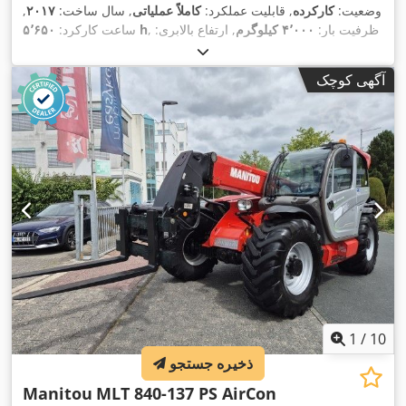
وضعیت:
کارکرده
, قابلیت عملکرد:
کاملاً عملیاتی
, سال ساخت:
۲۰۱۷
,
, ظرفیت بار:
۴٬۰۰۰ کیلوگرم
, ارتفاع بالابری:
۵٬۶۵۰ h
ساعت کارکرد:
۸٬۰۰۰ میلی‌متر
, نوع سوخت:
دیزل
, نوع دکل:
تلسكوپی
, ارتفاع سازه:
۲٬۴۰۰ میلی‌متر
, قدرت:
۱۰۷ کیلووات (۱۴۵٫۴۸ اسب بخار)
, طول
آگهی کوچک
شاخک‌ها:
۱٬۲۰۰ میلی‌متر
, وزن خالی:
۸٬۴۰۰ کیلوگرم
, طول کل:
, عرض ساخت:
Diesel
, نوع سیستم انتقال قدرت:
۵٬۳۷۰ میلی‌متر
,
۲٬۳۹۰ میلی‌متر
1
/
10
ذخیره جستجو
Manitou
MLT 840-137 PS AirCon