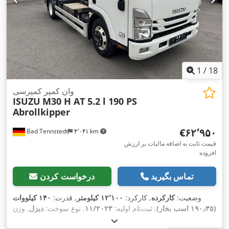
1
/
18
وان کمپر کمپرسی
ISUZU
M30 H AT 5.2 l 190 PS
Abrollkipper
‎€۶۲٬۹۵۰
Bad Tennstedt
۴٬۰۴۱ km
قیمت ثابت به اضافه مالیات بر ارزش
افزوده
تماس بگیرید
درخواست کردن
وضعیت:
کارکرده
, کارکرد:
۱۲٬۱۰۰ کیلومتر
, قدرت:
۱۴۰ کیلووات
(۱۹۰٫۳۵ اسب بخار)
, ثبت‌نام اولیه:
۱۱/۲۰۲۳
, نوع سوخت:
دیزل
, وزن
کل:
۷٬۴۹۰ کیلوگرم
, رنگ:
سفید
, تعداد صندلی‌ها:
۳
, تجهیزات: