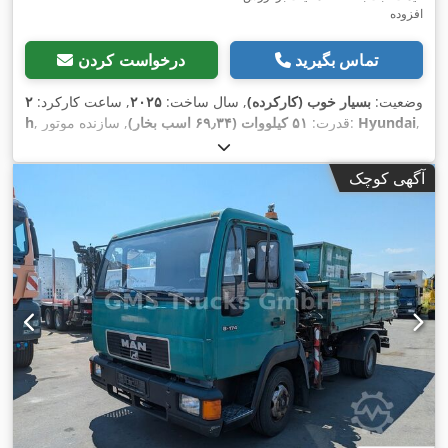
افزوده
تماس بگیرید
درخواست کردن
وضعیت:
بسیار خوب (کارکرده)
, سال ساخت:
۲۰۲۵
, ساعت کارکرد:
۲
,
Hyundai
, سازنده موتور:
, قدرت:
۵۱ کیلووات (۶۹٫۳۴ اسب بخار)
h
,
420/85 R24
, سایز تایر عقب:
300/70 R20
اندازه لاستیک جلو:
,
تجهیزات:
تهویه مطبوع
آگهی کوچک