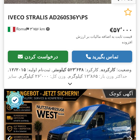
IVECO STRALIS
AD260S36Y\PS
‎€۵۷٬۰۰۰
Roma
۳٬۷۵۶ km
قیمت ثابت به اضافه مالیات بر ارزش
افزوده
تماس بگیرید
درخواست کردن
وضعیت:
کارکرده
, کارکرد:
۵۲۳٬۶۳۸ کیلومتر
, ثبت‌نام اولیه:
۱۲/۲۰۱۵
,
حداکثر وزن بار:
۱۲٬۸۶۵ کیلوگرم
, وزن کل:
۲۶٬۰۰۰ کیلوگرم
, سایز
, رنگ:
سفید
, کابین راننده:
کابین روزانه
, سال
315/80R22.5
تایر:
,
ساخت:
۲۰۱۵
, تجهیزات:
آگهی کوچک