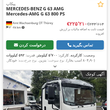
پیکاپ
MERCEDES-BENZ
G 63 AMG
Mercedes-AMG G 63 800 PS
‎€۲۲۵٬۲۱۰
Amt Wachsenburg OT Thörey
‎€۲۳۳٬۶۱۳
۴٬۰۲۸ km
قیمت ثابت به اضافه مالیات بر ارزش
افزوده
تماس بگیرید
درخواست کردن
وضعیت:
کارکرده
, کارکرد:
۵٬۷۰۰ کیلومتر
, قدرت:
۵۹۲ کیلووات
(۸۰۴٫۹۰ اسب بخار)
, نوع سوخت:
بنزین
, نوع چرخ‌دنده:
خودکار
,
ثبت‌نام اولیه:
۰۴/۲۰۲۵
, رنگ:
سیاه
, تعداد صندلی‌ها:
۵
, تجهیزات:
اِی‌بی‌اِس‎, بخاری پارکینگ, برنامه پایداری الکترونیکی (ESP), تهویه
آگهی کوچک
مطبوع, سیستم ایموبیلایزر, سیستم ناوبری, فیلتر دوده, قفل مرکزی,
,
چهار چرخ محرک, گارانتی خودروی دست دوم