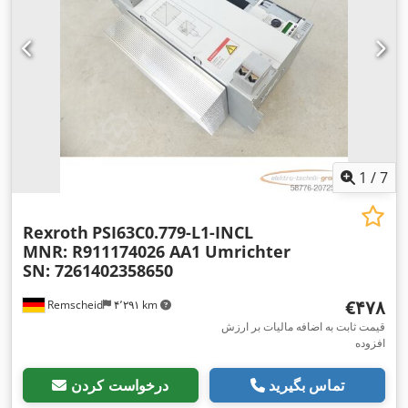
1
/
7
Rexroth
PSI63C0.779-L1-INCL
MNR: R911174026 AA1 Umrichter
SN: 7261402358650
‎€۴۷۸
Remscheid
۴٬۲۹۱ km
قیمت ثابت به اضافه مالیات بر ارزش
افزوده
تماس بگیرید
درخواست کردن