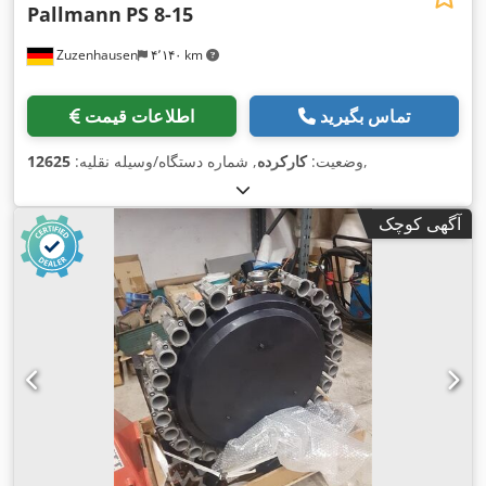
Pallmann
PS 8-15
Zuzenhausen
۴٬۱۴۰ km
تماس بگیرید
اطلاعات قیمت
,
وضعیت:
کارکرده
, شماره دستگاه/وسیله نقلیه:
12625
آگهی کوچک