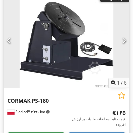
حداکثر وزن بار:
۱٬۳۰۰ کیلوگرم
, ثبت‌نام اولیه:
۱۱/۲۰۲۴
, بازرسی
, طول فضای بارگیری:
۲٬۵۱۲ میلی‌متر
, عرض
۱۱/۲۰۲۷
بعدی (TÜV):
فضای بارگیری:
۱٬۶۳۶ میلی‌متر
, ارتفاع فضای بارگیری:
۱٬۲۲۰
یورو 6d-تمپ
, رنگ:
سفید
, تعداد صندلی‌ها:
۳
,
میلی‌متر
, کلاس انتشار:
Android Auto, Apple CarPlay,
, تجهیزات:
تعداد مالکان قبلی:
۱
ادبلو, اِی‌بی‌اِس‎, برنامه پایداری الکترونیکی (ESP), بلوتوث, تهویه
مطبوع, ثبت خودرو, ثبت کامیون, در کشویی, رایانه‌ی روی برد,
سنسورهای پارکینگ, سیستم ایموبیلایزر, سیستم ناوبری, فرمان
هیدرولیک, فیلتر دوده, قفل مرکزی, لاستیک‌های چهارفصل, کروز
,
کنترل, کیسه هوا, گارانتی خودروی دست دوم
1
/
6
CORMAK
PS-180
‎€۱۶۵
Siedlce
۳٬۳۴۶ km
قیمت ثابت به اضافه مالیات بر ارزش
افزوده