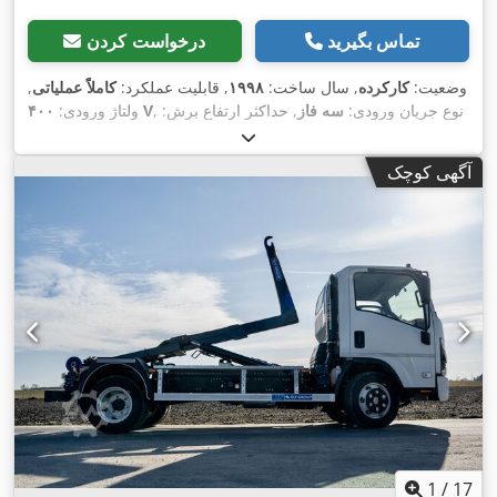
تماس بگیرید
درخواست کردن
وضعیت:
کارکرده
, سال ساخت:
۱۹۹۸
, قابلیت عملکرد:
کاملاً عملیاتی
,
, نوع جریان ورودی:
سه فاز
, حداکثر ارتفاع برش:
۴۰۰ V
ولتاژ ورودی:
۱۵۰ میلی‌متر
, حداکثر عرض برش:
۵۰۰ میلی‌متر
, قطر تیغ اره:
۵۰۰
,
میلی‌متر
, سوراخ تیغه اره:
۳۰ میلی‌متر
آگهی کوچک
1
/
17