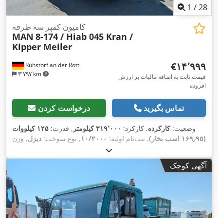
1
/
28
کامیون کمپر سه طرفه
MAN
8-174 / Hiab 045 Kran /
Kipper Meiler
‎€۱۴٬۹۹۹
Ruhstorf an der Rott
۳٬۷۹۷ km
قیمت ثابت به اضافه مالیات بر ارزش
افزوده
تماس بگیرید
درخواست کردن
وضعیت:
کارکرده
, کارکرد:
۳۱۹٬۰۰۰ کیلومتر
, قدرت:
۱۲۵ کیلووات
(۱۶۹٫۹۵ اسب بخار)
, ثبت‌نام اولیه:
۱۰/۲۰۰۰
, نوع سوخت:
دیزل
, وزن
,
کل:
۷٬۵۰۰ کیلوگرم
, نوع چرخ‌دنده:
مکانیکی
آگهی کوچک