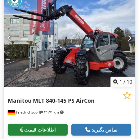
1
/
10
Manitou
MLT 840-145 PS AirCon
Friedrichsdorf
۴٬۱۷۱ km
تماس بگیرید
اطلاعات قیمت