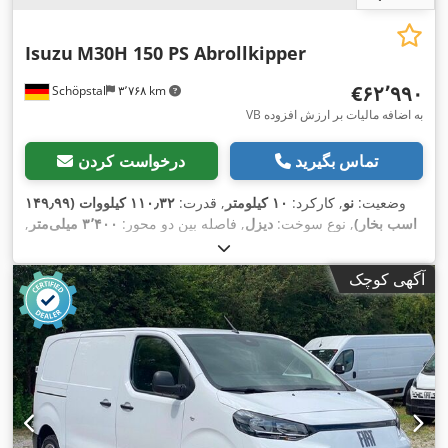
Isuzu
M30H 150 PS Abrollkipper
‎€۶۲٬۹۹۰
Schöpstal
۳٬۷۶۸ km
VB به اضافه مالیات بر ارزش افزوده
تماس بگیرید
درخواست کردن
وضعیت:
نو
, کارکرد:
۱۰ کیلومتر
, قدرت:
۱۱۰٫۳۲ کیلووات (۱۴۹٫۹۹
اسب بخار)
, نوع سوخت:
دیزل
, فاصله بین دو محور:
۳٬۴۰۰ میلی‌متر
,
سوخت:
دیزل
, ظرفیت مخزن سوخت:
۹۰ ل
, رنگ:
سفید
, کابین
راننده:
کابین روزانه
, نوع چرخ‌دنده:
مکانیکی
, تعداد دنده‌ها:
۴
, تعداد
آگهی کوچک
صندلی‌ها:
۳
, سال ساخت:
۲۰۲۶
, تجهیزات:
ادبلو, اِی‌بی‌اِس‎, بلوتوث,
تاکوگراف, تهویه مطبوع, ثبت کامیون, خودروی غیرسیگاری, رایانه‌ی
روی برد, سوابق کامل سرویس, سیستم استارت-استاپ, فرمان
,
هیدرولیک, قفل مرکزی, پورت USB, کنترل کشش, کیسه هوا