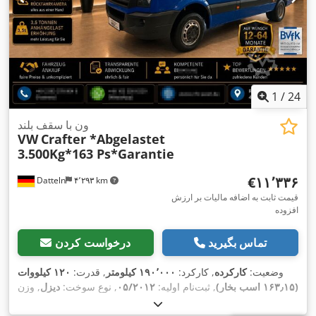
1
/
24
ون با سقف بلند
VW
Crafter *Abgelastet
3.500Kg*163 Ps*Garantie
‎€۱۱٬۳۳۶
Datteln
۴٬۲۹۳ km
قیمت ثابت به اضافه مالیات بر ارزش
افزوده
تماس بگیرید
درخواست کردن
وضعیت:
کارکرده
, کارکرد:
۱۹۰٬۰۰۰ کیلومتر
, قدرت:
۱۲۰ کیلووات
(۱۶۳٫۱۵ اسب بخار)
, ثبت‌نام اولیه:
۰۵/۲۰۱۲
, نوع سوخت:
دیزل
, وزن
کل:
۳٬۵۰۰ کیلوگرم
, رنگ:
آبی
, نوع چرخ‌دنده:
مکانیکی
, کلاس انتشار: