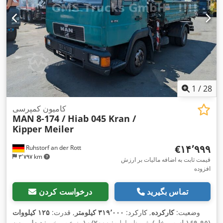
1
/
28
کامیون کمپرسی
MAN
8-174 / Hiab 045 Kran /
Kipper Meiler
‎€۱۴٬۹۹۹
Ruhstorf an der Rott
۳٬۷۹۷ km
قیمت ثابت به اضافه مالیات بر ارزش
افزوده
تماس بگیرید
درخواست کردن
وضعیت:
کارکرده
, کارکرد:
۳۱۹٬۰۰۰ کیلومتر
, قدرت:
۱۲۵ کیلووات
(۱۶۹٫۹۵ اسب بخار)
, ثبت‌نام اولیه:
۱۰/۲۰۰۰
, نوع سوخت:
دیزل
, وزن