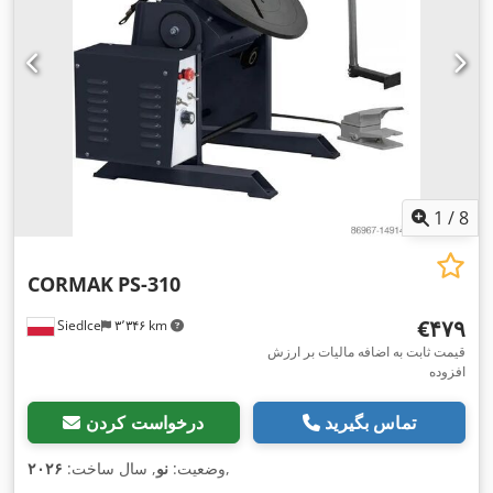
1
/
8
CORMAK
PS-310
‎€۴۷۹
Siedlce
۳٬۳۴۶ km
قیمت ثابت به اضافه مالیات بر ارزش
افزوده
تماس بگیرید
درخواست کردن
,
وضعیت:
نو
, سال ساخت:
۲۰۲۶