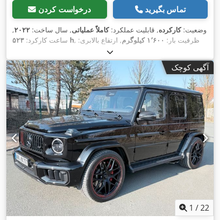
تماس بگیرید
درخواست کردن
وضعیت:
کارکرده
, قابلیت عملکرد:
کاملاً عملیاتی
, سال ساخت:
۲۰۲۲
,
, ظرفیت بار:
۱٬۶۰۰ کیلوگرم
, ارتفاع بالابری:
۵۲۳ h
ساعت کارکرد:
۵٬۳۰۰ میلی‌متر
, برداشت آزاد:
۱٬۲۵۰ میلی‌متر
, نوع سوخت:
برقی
,
نوع دکل:
تریپلکس
, ارتفاع سازه:
۲٬۳۴۳ میلی‌متر
, طول شاخک‌ها:
آگهی کوچک
,
Elektro
, نوع سیستم انتقال قدرت:
۱٬۱۵۰ میلی‌متر
1
/
22