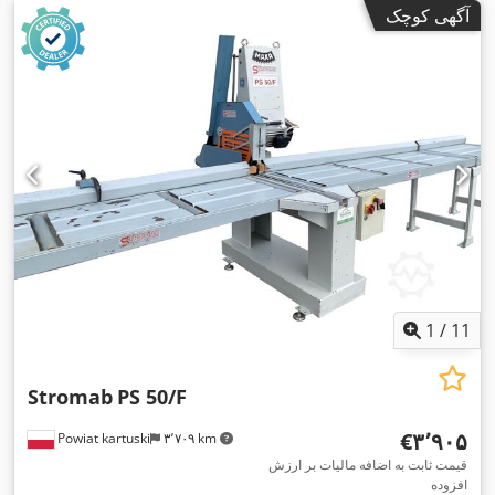
آگهی کوچک
1
/
11
Stromab
PS 50/F
‎€۳٬۹۰۵
Powiat kartuski
۳٬۷۰۹ km
قیمت ثابت به اضافه مالیات بر ارزش
افزوده