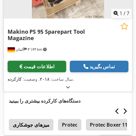
1
/
7
Makino
PS 95 Sparepart Tool
Magazine
۴٬۱۴۳ km
آلمان
تماس بگیرید
اطلاعات قیمت
,
سال ساخت:
۲۰۱۸
, وضعیت:
کارکرده
دستگاه‌های کارکرده بیشتری را ببینید
Protec Boxer 111
Protec
میزهای جوشکاری
a