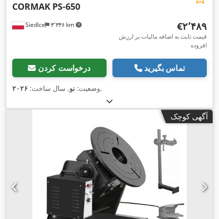
CORMAK
PS-650
‎€۲٬۴۸۹
Siedlce
۳٬۳۴۶ km
قیمت ثابت به اضافه مالیات بر ارزش
افزوده
تماس بگیرید
درخواست کردن
,
وضعیت:
نو
, سال ساخت:
۲۰۲۶
آگهی کوچک