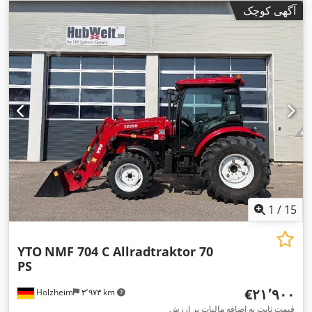
اِی‌بی‌اِس‎, برنامه پایداری الکترونیکی (ESP), تهویه مطبوع, فیلتر دوده,
آگهی کوچک
,
قفل مرکزی
1
/
15
YTO
NMF 704 C Allradtraktor 70
PS
‎€۲۱٬۹۰۰
Holzheim
۳٬۹۷۳ km
قیمت ثابت به اضافه مالیات بر ارزش