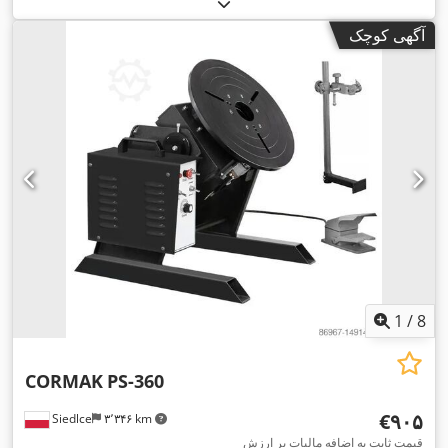
آگهی کوچک
1
/
8
CORMAK
PS-360
‎€۹۰۵
Siedlce
۳٬۳۴۶ km
قیمت ثابت به اضافه مالیات بر ارزش