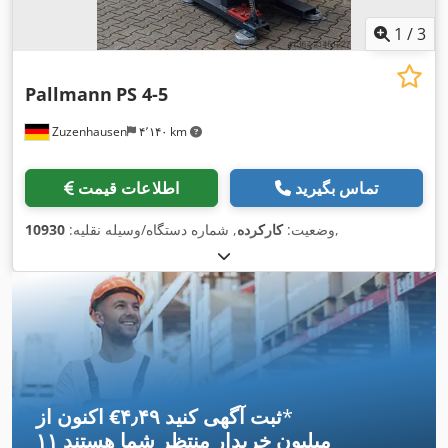
1
/
3
Pallmann
PS 4-5
Zuzenhausen
۴٬۱۴۰ km
تماس بگیرید
اطلاعات قیمت
,
وضعیت:
کارکرده
, شماره دستگاه/وسیله نقلیه:
10930
*
اکنون از ‎€۴٫۴۹ ثبت آگهی کنید
۱۱ میلیون خریدار
منتظر شما هستند