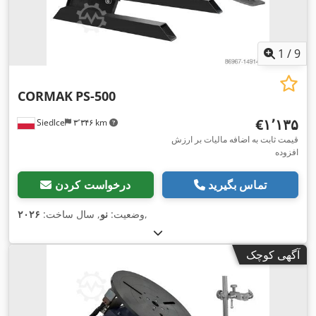
1
/
9
CORMAK
PS-500
‎€۱٬۱۳۵
Siedlce
۳٬۳۴۶ km
قیمت ثابت به اضافه مالیات بر ارزش
افزوده
تماس بگیرید
درخواست کردن
,
وضعیت:
نو
, سال ساخت:
۲۰۲۶
آگهی کوچک