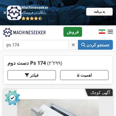
Machineseeker
به برنامه
رایگان در فروشگاه
فروش
جستجو کردن
دست دوم Ps 174
(۲٬۲۹۹)
اهمیت
فیلتر
آگهی کوچک