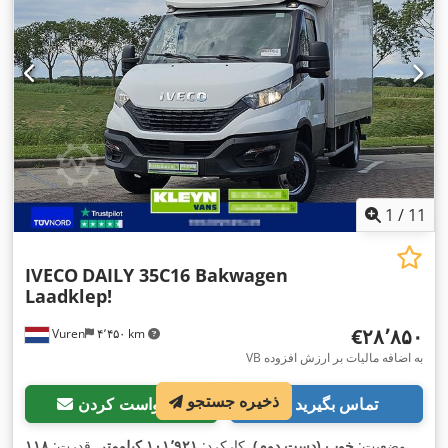
1
/
11
IVECO
DAILY 35C16 Bakwagen
Laadklep!
‎€۲۸٬۸۵۰
Vuren
۴٬۴۵۰ km
VB به اضافه مالیات بر ارزش افزوده
ذخیره جستجو
تماس بگیرید
درخواست کردن
وضعیت:
خوب (دست دوم)
, کارکرد:
۱۰۱٬۹۲۱ کیلومتر
, قدرت:
۱۱۸