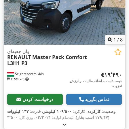
1
/
8
وان جعبه‌ای
RENAULT
Master Pack Comfort
L3H1 P3
‎€۱۹٬۴۹۰
Szigetszentmiklós
۳٬۳۵۶ km
قیمت ثابت به اضافه مالیات بر ارزش
افزوده
تماس بگیرید
درخواست کردن
وضعیت:
کارکرده
, کارکرد:
۱۰۹٬۵۰۰ کیلومتر
, قدرت:
۱۳۲ کیلووات
(۱۷۹٫۴۷ اسب بخار)
, ثبت‌نام اولیه:
۰۳/۲۰۲۱
, وزن کل:
۳٬۵۰۰
, رنگ:
سفید
, نوع چرخ‌دنده:
۰۳/۲۰۲۷
, بازرسی بعدی (TÜV):
کیلوگرم