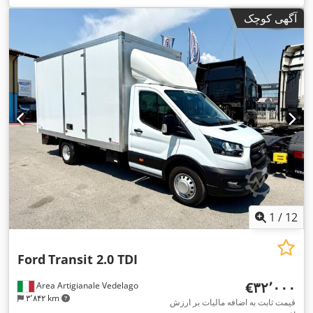
یورو ۵
, تعداد صندلی‌ها:
۲
, تجهیزات:
اِی‌بی‌اِس‎, برنامه پایداری
آگهی کوچک
,
الکترونیکی (ESP), فیلتر دوده, قفل مرکزی
1
/
12
Ford
Transit 2.0 TDI
‎€۳۲٬۰۰۰
Area Artigianale Vedelago
۳٬۸۴۲ km
قیمت ثابت به اضافه مالیات بر ارزش