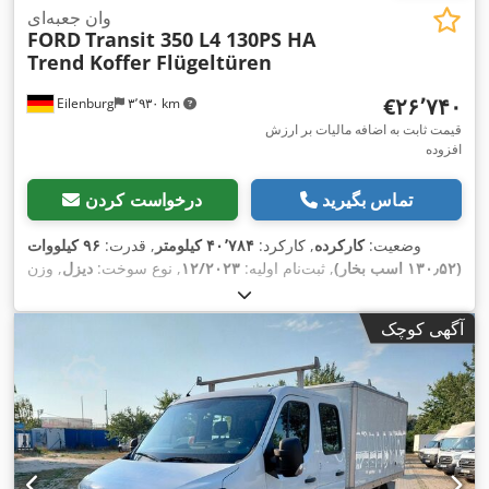
وان جعبه‌ای
FORD
Transit 350 L4 130PS HA
Trend Koffer Flügeltüren
‎€۲۶٬۷۴۰
Eilenburg
۳٬۹۳۰ km
قیمت ثابت به اضافه مالیات بر ارزش
افزوده
تماس بگیرید
درخواست کردن
وضعیت:
کارکرده
, کارکرد:
۴۰٬۷۸۴ کیلومتر
, قدرت:
۹۶ کیلووات
(۱۳۰٫۵۲ اسب بخار)
, ثبت‌نام اولیه:
۱۲/۲۰۲۳
, نوع سوخت:
دیزل
, وزن
کل:
۳٬۵۰۰ کیلوگرم
, رنگ:
سفید
, نوع چرخ‌دنده:
مکانیکی
, کلاس
انتشار:
یورو ۶
, تعداد صندلی‌ها:
۳
, طول فضای بارگیری:
۴٬۲۱۴
آگهی کوچک
میلی‌متر
, عرض فضای بارگیری:
۲٬۰۸۹ میلی‌متر
, ارتفاع فضای
بارگیری:
۲٬۱۶۷ میلی‌متر
, سال ساخت:
۲۰۲۲
, تجهیزات:
اِی‌بی‌اِس‎,
برنامه پایداری الکترونیکی (ESP), تهویه مطبوع, فیلتر دوده, قفل
,
مرکزی