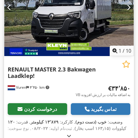
EBS (سیستم ترمز الکترونیکی), آینه برقی, ادبلو, اسپویلر, اِی‌بی‌اِس‎,
برنامه پایداری الکترونیکی (ESP), بلوتوث, تنظیم برقی پنجره, تهویه
مطبوع, ثبت خودرو, ثبت کامیون, رایانه‌ی روی برد, سوابق کامل
سرویس, سیستم استارت-استاپ, فرمان هیدرولیک, فیلتر دوده, قفل
,
مرکزی, پورت USB, کروز کنترل, کیسه هوا
1
/
10
RENAULT
MASTER 2.3 Bakwagen
Laadklep!
‎€۳۴٬۸۵۰
Vuren
۴٬۴۵۰ km
VB به اضافه مالیات بر ارزش افزوده
تماس بگیرید
درخواست کردن
وضعیت:
خوب (دست دوم)
, کارکرد:
۱۳٬۸۷۹ کیلومتر
, قدرت:
۱۲۰
کیلووات (۱۶۳٫۱۵ اسب بخار)
, ثبت‌نام اولیه:
۰۸/۲۰۲۲
, نوع سوخت:
, فاصله بین دو
4x2
, پیکربندی محور:
225/65R16
دیزل
, سایز تایر: