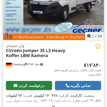
1
/
24
وان جعبه‌ای
Citroën
Jumper 35 L3 Heavy
Koffer LBW Kamera
‎€۱۷٬۸۴۰
Eilenburg
۳٬۹۳۰ km
قیمت ثابت مالیات بر ارزش افزوده قابل
اعلام نیست
تماس بگیرید
درخواست کردن
وضعیت:
کارکرده
, کارکرد:
۱۴۰٬۲۷۸ کیلومتر
, قدرت:
۹۶ کیلووات
(۱۳۰٫۵۲ اسب بخار)
, ثبت‌نام اولیه:
۰۵/۲۰۱۹
, نوع سوخت:
دیزل
, وزن
کل:
۳٬۵۰۰ کیلوگرم
, رنگ:
سفید
, نوع چرخ‌دنده:
مکانیکی
, کلاس