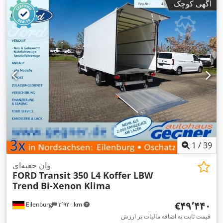
آگهی کوچک
میلی‌متر
, عرض فضای بارگیری:
۲٬۰۹۰ میلی‌متر
, ارتفاع فضای
بارگیری:
۲٬۱۶۰ میلی‌متر
, سال ساخت:
۲۰۲۳
, تجهیزات:
اِی‌بی‌اِس‎,
بالابر عقب, برنامه پایداری الکترونیکی (ESP), تهویه مطبوع, فیلتر
,
دوده, قفل مرکزی
1
/
39
وان جعبه‌ای
FORD
Transit 350 L4 Koffer LBW
Trend Bi-Xenon Klima
‎€۴۹٬۴۴۰
Eilenburg
۳٬۹۳۰ km
قیمت ثابت به اضافه مالیات بر ارزش