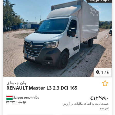
1
/
6
وان جعبه‌ای
RENAULT
Master L3 2,3 DCi 165
‎€۱۲٬۹۹۰
Szigetszentmiklós
۳٬۳۵۶ km
قیمت ثابت به اضافه مالیات بر ارزش
افزوده