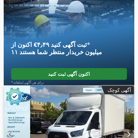
مکانیکی
, تعداد صندلی‌ها:
۷
, طول فضای بارگیری:
۳٬۳۶۵ میلی‌متر
,
عرض فضای بارگیری:
۲٬۰۲۰ میلی‌متر
, ارتفاع فضای بارگیری:
۱٬۵۰۰
میلی‌متر
, سال ساخت:
۲۰۲۱
, تجهیزات:
اِی‌بی‌اِس‎, برنامه پایداری
,
الکترونیکی (ESP), تهویه مطبوع, قفل مرکزی
*
اکنون از ‎€۴٫۴۹ ثبت آگهی کنید
۱۱ میلیون خریدار
منتظر شما هستند
اکنون آگهی ثبت کنید
*برای هر آگهی/ماهانه
آگهی کوچک