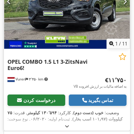
,
پورت USB, کروز کنترل, کیسه هوا
1
/
11
OPEL
COMBO 1.5 L1 3-ZitsNavi
Euro6!
‎€۱۱٬۷۵۰
Vuren
۴٬۴۵۰ km
VB به اضافه مالیات بر ارزش افزوده
تماس بگیرید
درخواست کردن
وضعیت:
خوب (دست دوم)
, کارکرد:
۱۳۰٬۵۹۴ کیلومتر
, قدرت:
۷۵
کیلووات (۱۰۱٫۹۷ اسب بخار)
, ثبت‌نام اولیه:
۰۶/۲۰۲۰
, نوع سوخت:
, فاصله بین دو
4x2
, پیکربندی محور:
195/65R15
دیزل
, سایز تایر:
محور:
۲٬۷۸۰ میلی‌متر
, سوخت:
دیزل
, رنگ:
سیاه
, کابین راننده:
کابین