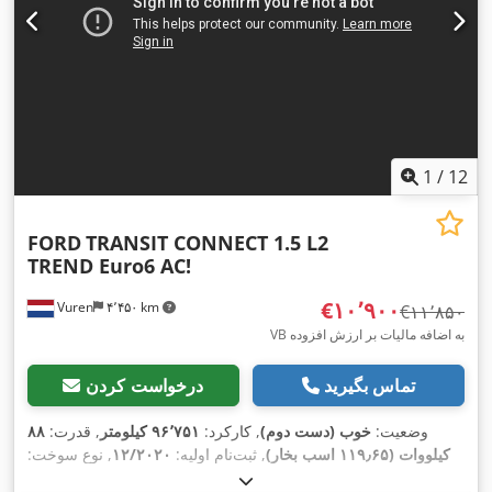
,
کنترل کشش
1
/
12
FORD
TRANSIT CONNECT 1.5 L2
TREND Euro6 AC!
‎€۱۰٬۹۰۰
Vuren
۴٬۴۵۰ km
‎€۱۱٬۸۵۰
VB به اضافه مالیات بر ارزش افزوده
تماس بگیرید
درخواست کردن
وضعیت:
خوب (دست دوم)
, کارکرد:
۹۶٬۷۵۱ کیلومتر
, قدرت:
۸۸
کیلووات (۱۱۹٫۶۵ اسب بخار)
, ثبت‌نام اولیه:
۱۲/۲۰۲۰
, نوع سوخت:
, فاصله بین دو
4x2
, پیکربندی محور:
215/55R16
دیزل
, سایز تایر: