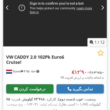
,
کنترل کشش
1
/
12
VW
CADDY 2.0 102Pk Euro6
Cruise!
‎€۱۲٬۹۰۰
Vuren
۴٬۴۵۰ km
‎€۱۳٬۷۵۰
VB به اضافه مالیات بر ارزش افزوده
تماس بگیرید
درخواست کردن
وضعیت:
خوب (دست دوم)
, کارکرد:
۷۴٬۴۸۸ کیلومتر
, قدرت:
۷۵
کیلووات (۱۰۱٫۹۷ اسب بخار)
, ثبت‌نام اولیه:
۰۱/۲۰۲۱
, نوع سوخت:
, فاصله بین دو
4x2
, پیکربندی محور:
195/65R15
دیزل
, سایز تایر: