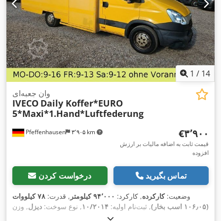
1
/
14
وان جعبه‌ای
IVECO
Daily Koffer*EURO
5*Maxi*1.Hand*Luftfederung
‎€۳٬۹۰۰
Pfeffenhausen
۳٬۹۰۵ km
قیمت ثابت به اضافه مالیات بر ارزش
افزوده
تماس بگیرید
درخواست کردن
وضعیت:
کارکرده
, کارکرد:
۹۴٬۰۰۰ کیلومتر
, قدرت:
۷۸ کیلووات
(۱۰۶٫۰۵ اسب بخار)
, ثبت‌نام اولیه:
۱۰/۲۰۱۴
, نوع سوخت:
دیزل
, وزن
کل:
۳٬۵۰۰ کیلوگرم
, رنگ:
زرد
, نوع چرخ‌دنده:
خودکار
, کلاس انتشار: