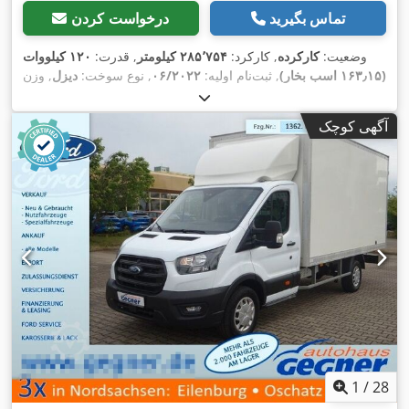
تماس بگیرید
درخواست کردن
وضعیت:
کارکرده
, کارکرد:
۲۸۵٬۷۵۴ کیلومتر
, قدرت:
۱۲۰ کیلووات
(۱۶۳٫۱۵ اسب بخار)
, ثبت‌نام اولیه:
۰۶/۲۰۲۲
, نوع سوخت:
دیزل
, وزن
کل:
۳٬۵۰۰ کیلوگرم
, رنگ:
سفید
, نوع چرخ‌دنده:
مکانیکی
, کلاس
انتشار:
یورو ۶
, تعداد صندلی‌ها:
۳
, طول فضای بارگیری:
۴٬۷۲۴
آگهی کوچک
میلی‌متر
, عرض فضای بارگیری:
۲٬۱۰۰ میلی‌متر
, ارتفاع فضای
بارگیری:
۲٬۱۶۸ میلی‌متر
, سال ساخت:
۲۰۲۲
, تجهیزات:
اِی‌بی‌اِس‎,
,
برنامه پایداری الکترونیکی (ESP), تهویه مطبوع, قفل مرکزی
1
/
28