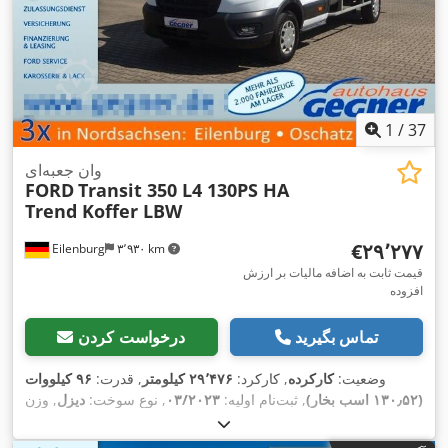
1
/
37
وان جعبه‌ای
FORD
Transit 350 L4 130PS HA
Trend Koffer LBW
‎€۲۹٬۲۷۷
Eilenburg
۳٬۹۳۰ km
قیمت ثابت به اضافه مالیات بر ارزش
افزوده
تماس بگیرید
درخواست کردن
وضعیت:
کارکرده
, کارکرد:
۲۹٬۴۷۶ کیلومتر
, قدرت:
۹۶ کیلووات
(۱۳۰٫۵۲ اسب بخار)
, ثبت‌نام اولیه:
۰۳/۲۰۲۳
, نوع سوخت:
دیزل
, وزن
کل:
۳٬۵۰۰ کیلوگرم
, رنگ:
سفید
, نوع چرخ‌دنده:
مکانیکی
, کلاس
انتشار:
یورو ۶
, تعداد صندلی‌ها:
۳
, طول فضای بارگیری:
۴٬۱۳۴