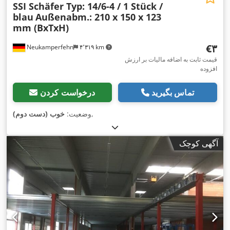
SSI Schäfer Typ: 14/6-4 / 1 Stück /
blau
Außenabm.: 210 x 150 x 123
mm (BxTxH)
‎€۳
Neukamperfehn
۴٬۳۱۹ km
قیمت ثابت به اضافه مالیات بر ارزش
افزوده
تماس بگیرید
درخواست کردن
,
وضعیت:
خوب (دست دوم)
آگهی کوچک