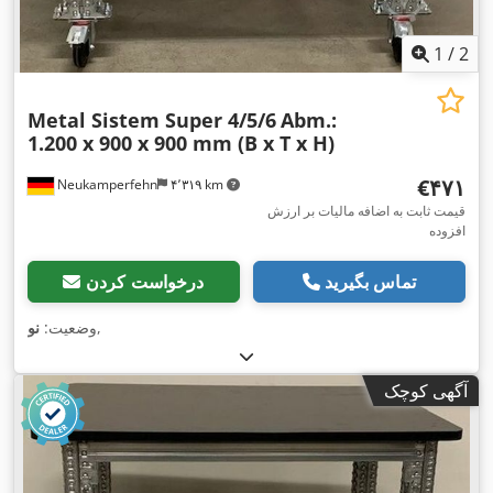
1
/
2
Metal Sistem Super 4/5/6
Abm.:
1.200 x 900 x 900 mm (B x T x H)
‎€۴۷۱
Neukamperfehn
۴٬۳۱۹ km
قیمت ثابت به اضافه مالیات بر ارزش
افزوده
تماس بگیرید
درخواست کردن
,
وضعیت:
نو
آگهی کوچک