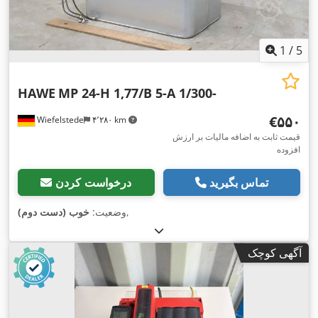
1
/
5
HAWE
MP 24-H 1,77/B 5-A 1/300-
‎€۵۵۰
Wiefelstede
۴٬۲۸۰ km
قیمت ثابت به اضافه مالیات بر ارزش
افزوده
تماس بگیرید
درخواست کردن
,
وضعیت:
خوب (دست دوم)
آگهی کوچک