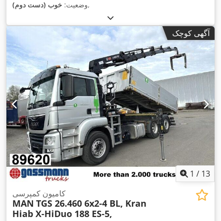
,
وضعیت:
خوب (دست دوم)
آگهی کوچک
1
/
13
کامیون کمپرسی
MAN
TGS 26.460 6x2-4 BL, Kran
Hiab X-HiDuo 188 ES-5,