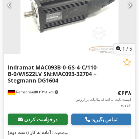
1
/
5
Indramat
MAC093B-0-GS-4-C/110-
B-0/WI522LV SN:MAC093-32704 +
Stegmann DG1604
‎€۶۳۸
Remscheid
۴٬۲۹۱ km
قیمت ثابت به اضافه مالیات بر ارزش
افزوده
تماس بگیرید
درخواست کردن
,
وضعیت:
آماده به کار (دست دوم)