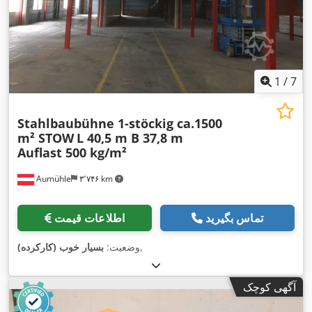
1
/
7
Stahlbaubühne 1-stöckig ca.1500
m² STOW
L 40,5 m B 37,8 m
Auflast 500 kg/m²
Aumühle
۳٬۷۴۶ km
تماس بگیرید
اطلاعات قیمت
,
وضعیت:
بسیار خوب (کارکرده)
آگهی کوچک