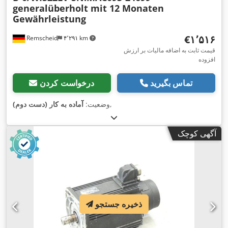
generalüberholt mit 12 Monaten
Gewährleistung
‎€۱٬۵۱۶
Remscheid
۴٬۲۹۱ km
قیمت ثابت به اضافه مالیات بر ارزش
افزوده
تماس بگیرید
درخواست کردن
,
وضعیت:
آماده به کار (دست دوم)
آگهی کوچک
ذخیره جستجو