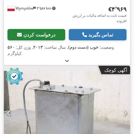
‎€۴٬۹۶۹
Wymysłów
۳٬۵۸۷ km
قیمت ثابت به اضافه مالیات بر ارزش
افزوده
تماس بگیرید
درخواست کردن
وضعیت:
خوب (دست دوم)
, سال ساخت:
۲۰۱۳
, وزن کل:
۵۶۰
,
کیلوگرم
آگهی کوچک