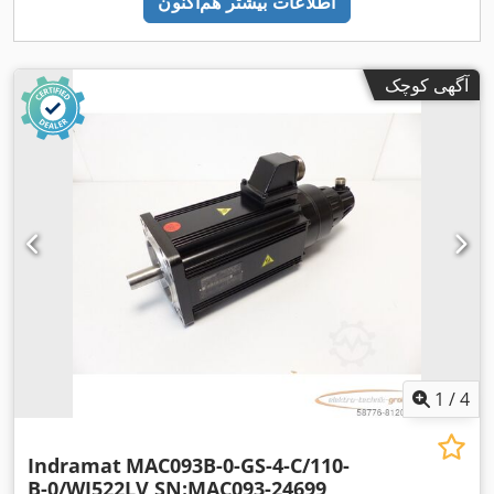
اطلاعات بیشتر هم‌اکنون
آگهی کوچک
1
/
4
Indramat
MAC093B-0-GS-4-C/110-
B-0/WI522LV SN:MAC093-24699