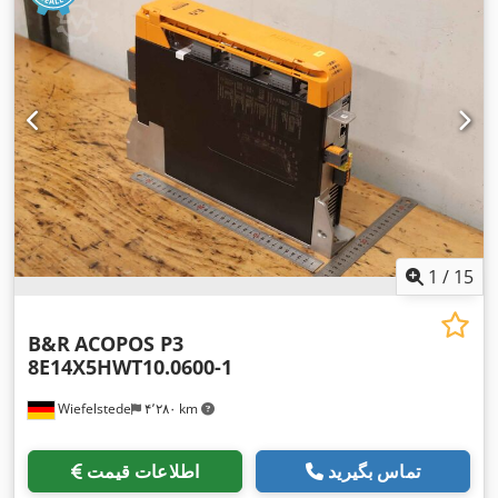
1
/
15
B&R
ACOPOS P3
8E14X5HWT10.0600-1
Wiefelstede
۴٬۲۸۰ km
تماس بگیرید
اطلاعات قیمت