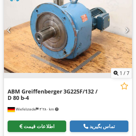
1
/
7
ABM Greiffenberger
3G225F/132 /
D 80 b-4
Wiefelstede
۴٬۲۸۰ km
تماس بگیرید
اطلاعات قیمت