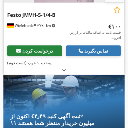
Festo
JMVH-5-1/4-B
‎€۱۰۰
Wiefelstede
۴٬۲۸۰ km
قیمت ثابت به اضافه مالیات بر ارزش
افزوده
تماس بگیرید
درخواست کردن
,
وضعیت:
خوب (دست دوم)
*
اکنون از ‎€۴٫۴۹ ثبت آگهی کنید
۱۱ میلیون خریدار
منتظر شما هستند