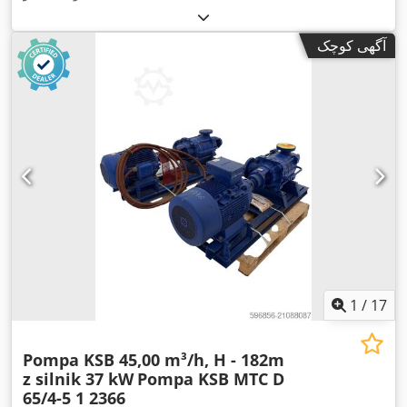
آگهی کوچک
1
/
17
Pompa KSB 45,00 m³/h, H - 182m
z silnik 37 kW
Pompa KSB MTC D
65/4-5 1 2366