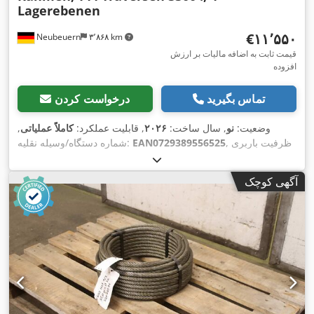
Lagerebenen
‎€۱۱٬۵۵۰
Neubeuern
۳٬۸۶۸ km
قیمت ثابت به اضافه مالیات بر ارزش
افزوده
تماس بگیرید
درخواست کردن
وضعیت:
نو
, سال ساخت:
۲۰۲۶
, قابلیت عملکرد:
کاملاً عملیاتی
,
, ظرفیت باربری
EAN0729389556525
شماره دستگاه/وسیله نقلیه:
هر بخش ذخیره‌سازی:
۳٬۲۵۰ کیلوگرم
, طول کل:
۸۲٬۲۰۰ میلی‌متر
,
ارتفاع کل:
۵٬۰۰۰ میلی‌متر
, فاصله بین ستون‌ها:
۳٬۳۰۰ میلی‌متر
,
آگهی کوچک
ارتفاع قفسه:
۵٬۰۰۰ میلی‌متر
, تعداد ردیف‌های قفسه:
۶
, دهانه صاف:
۳٬۳۰۰ میلی‌متر
, ارتفاع قاب:
۵٬۰۰۰ میلی‌متر
, عرض قاب:
۱٬۱۰۰
میلی‌متر
, بار برای هر جفت خرپا (حداکثر):
۳٬۲۵۰ کیلوگرم
, طول
,
قفسه:
۸۲٬۲۰۰ میلی‌متر
, طول تکیه‌گاه:
۳٬۳۰۰ میلی‌متر