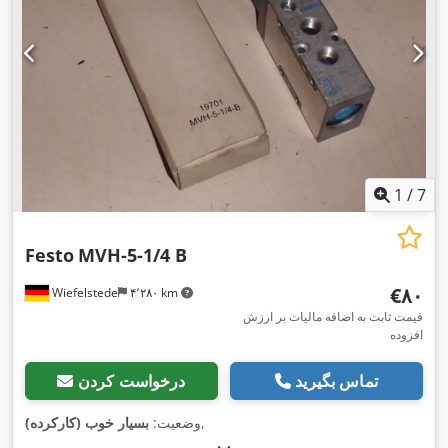
1
/
7
Festo
MVH-5-1/4 B
‎€۸۰
Wiefelstede
۴٬۲۸۰ km
قیمت ثابت به اضافه مالیات بر ارزش
افزوده
تماس بگیرید
درخواست کردن
,
وضعیت:
بسیار خوب (کارکرده)