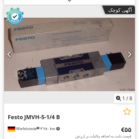
آگهی کوچک
1
/
8
Festo
JMVH-5-1/4 B
‎€۵۵
Wiefelstede
۴٬۲۸۰ km
قیمت ثابت به اضافه مالیات بر ارزش