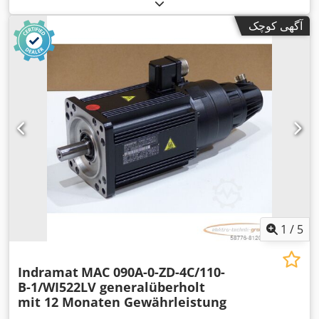
آگهی کوچک
1
/
5
Indramat
MAC 090A-0-ZD-4C/110-
B-1/WI522LV generalüberholt
mit 12 Monaten Gewährleistung