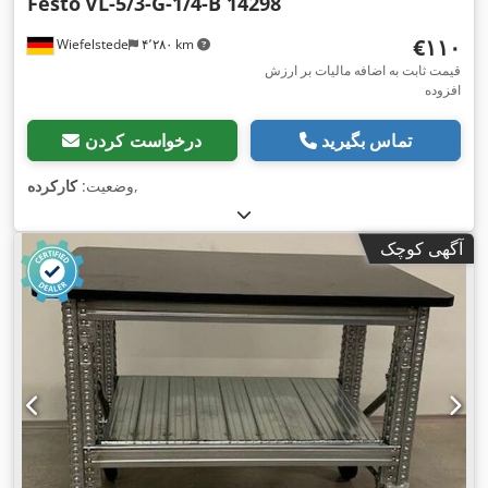
Festo
VL-5/3-G-1/4-B 14298
‎€۱۱۰
Wiefelstede
۴٬۲۸۰ km
قیمت ثابت به اضافه مالیات بر ارزش
افزوده
تماس بگیرید
درخواست کردن
,
وضعیت:
کارکرده
آگهی کوچک