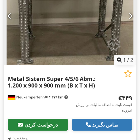
1
/
2
Metal Sistem Super 4/5/6
Abm.:
1.200 x 900 x 900 mm (B x T x H)
‎€۳۴۹
Neukamperfehn
۴٬۳۱۹ km
قیمت ثابت به اضافه مالیات بر ارزش
افزوده
تماس بگیرید
درخواست کردن
,
وضعیت:
نو