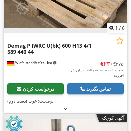
1
/
6
Demag
P IWRC U(bk) 600 H13 4/1
589 440 44
‎€۲۳۰
Wiefelstede
۴٬۲۸۰ km
‎€۲۷۵
قیمت ثابت به اضافه مالیات بر ارزش
افزوده
تماس بگیرید
درخواست کردن
,
وضعیت:
خوب (دست دوم)
آگهی کوچک