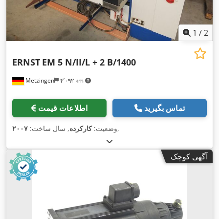
1
/
2
ERNST
EM 5 N/II/L + 2 B/1400
Metzingen
۴٬۰۹۲ km
تماس بگیرید
اطلاعات قیمت
,
وضعیت:
کارکرده
, سال ساخت:
۲۰۰۷
آگهی کوچک