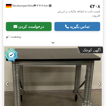
‎€۴۰۸
Neukamperfehn
۴٬۳۱۹ km
قیمت ثابت به اضافه مالیات بر ارزش
افزوده
تماس بگیرید
درخواست کردن
,
وضعیت:
نو
آگهی کوچک