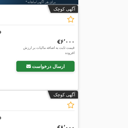
*برای هر آگهی/ماهانه
آگهی کوچک
‎€۶٬۰۰۰
قیمت ثابت به اضافه مالیات بر ارزش
افزوده
ارسال درخواست
آگهی کوچک
‎€۸٬۰۰۰