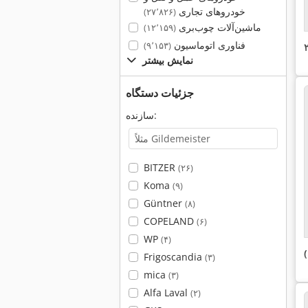
خودروهای تجاری
(۲۷٬۸۲۶)
ماشین‌آلات چوب‌بری
(۱۲٬۱۵۹)
فناوری اتوماسیون
(۹٬۱۵۳)
نمایش بیشتر
جزئیات دستگاه
سازنده:
BITZER
(۲۶)
Koma
(۹)
Güntner
(۸)
COPELAND
(۶)
WP
(۴)
Frigoscandia
(۳)
mica
(۳)
Alfa Laval
(۲)