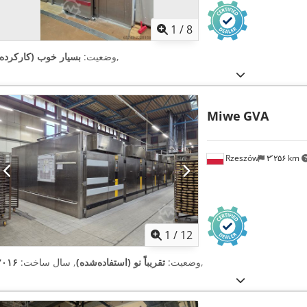
1
/
8
,
وضعیت:
بسیار خوب (کارکرده)
Miwe
GVA
Rzeszów
۳٬۲۵۶ km
1
/
12
,
وضعیت:
تقریباً نو (استفاده‌شده)
, سال ساخت:
۲۰۱۶