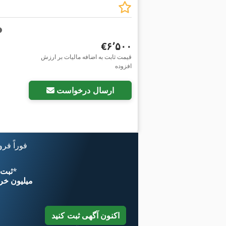
‎€۶٬۵۰۰
قیمت ثابت به اضافه مالیات بر ارزش
افزوده
ارسال درخواست
فوراً فر
*
اکنون از 
۱۱ میلیون خر
اکنون آگهی ثبت کنید