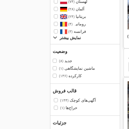
لهستان
(۷۴)
آلمان
(۲۸)
بریتانیا
(۲۴)
رومانیہ
(۴)
فرانسه
(۳)
نمایش بیشتر
وضعیت
جدید
(۸)
o
Miwe Gvas
Miwe
Ladenbackofen Miwe
ماشین نمایشگاهی
(۱)
کارکرده
(۱۳۶)
قالب فروش
آگهی‌های کوچک
(۱۴۴)
حراج‌ها
(۱)
جزئیات