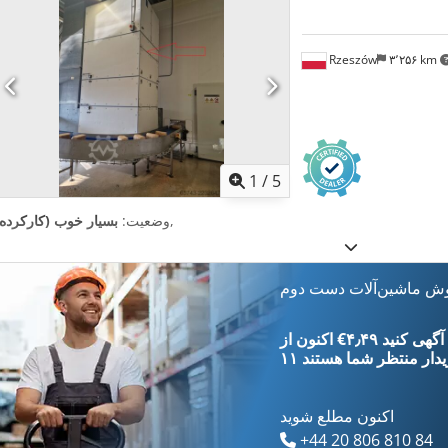
Rzeszów
۳٬۲۵۶ km
1
/
5
,
وضعیت:
بسیار خوب (کارکرده)
وش ماشین‌آلات دست دوم
‎€۴٫۴۹ ثبت آگهی کنید
یدار
منتظر شما هستند
اکنون مطلع شوید
+44 20 806 810 84