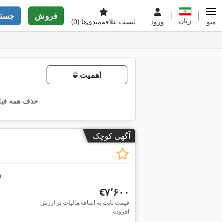
فروش
جستج
زبان
منو
ورود
لیست علاقه‌مندی‌ها
(0)
اهمیت
حذف همه فیلت
آگهی کوچک
‎€۷٬۶۰۰
قیمت ثابت به اضافه مالیات بر ارزش
افزوده