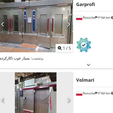
Garprofi
Rzeszów
۳٬۲۵۶ km
1
/
5
,
وضعیت:
بسیار خوب (کارکرده)
Volmari
Rzeszów
۳٬۲۵۶ km