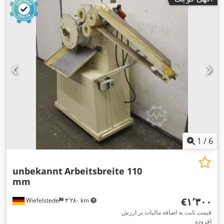
1
/
6
unbekannt
Arbeitsbreite 110
mm
‎€۱٬۳۰۰
Wiefelstede
۴٬۲۸۰ km
قیمت ثابت به اضافه مالیات بر ارزش
افزوده