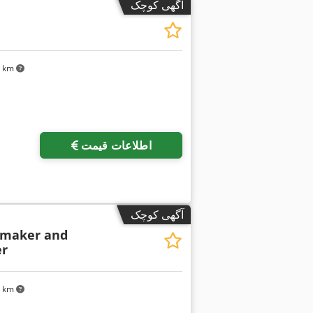
آگهی کوچک
۲۶ km
درخواست تص
اطلاعات قیمت
آگهی کوچک
 maker and
er
۲۶ km