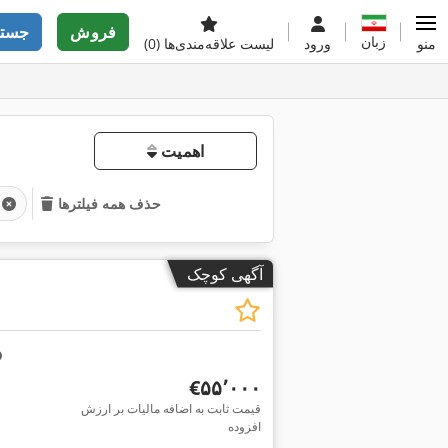
فروش
جستج
زبان
منو
ورود
لیست علاقه‌مندی‌ها
(0)
اهمیت
حذف همه فیلترها
آگهی کوچک
‎€۵۵٬۰۰۰
قیمت ثابت به اضافه مالیات بر ارزش
افزوده