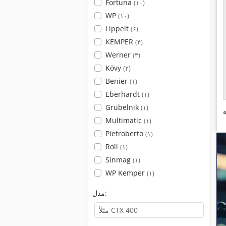
Fortuna
(۱۰)
WP
(۱۰)
Lippelt
(۶)
KEMPER
(۴)
Werner
(۳)
Kövy
(۲)
Benier
(۱)
Eberhardt
(۱)
Grubelnik
(۱)
Multimatic
(۱)
Pietroberto
(۱)
Roll
(۱)
Sinmag
(۱)
WP Kemper
(۱)
مدل: