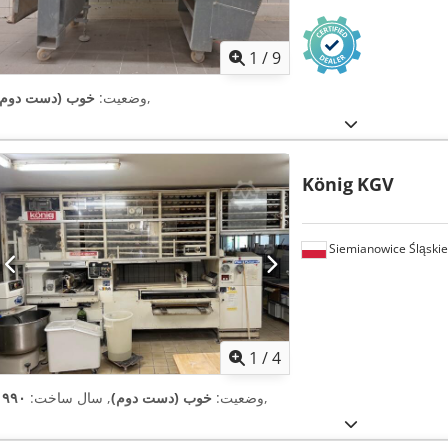
1
/
9
,
وضعیت:
خوب (دست دوم)
König
KGV
Siemianowice Śląskie
1
/
4
,
وضعیت:
خوب (دست دوم)
, سال ساخت:
۱۹۹۰