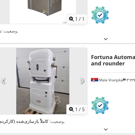
اویر بیشتر
1
/
1
,
وضعیت:
ن
Fortuna
Automat
and rounder
Mala Vranjska
۳٬۲
1
/
5
,
وضعیت:
کاملاً بازسازی‌شده (کارکرده