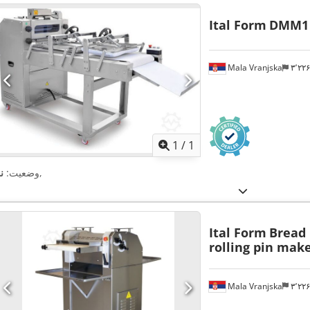
Ital Form
DMM1
Mala Vranjska
۳٬۲
اویر بیشتر
1
/
1
,
وضعیت:
ن
Ital Form
Bread
rolling pin mak
Mala Vranjska
۳٬۲