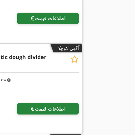
درخواست تص
اطلاعات قیمت
آگهی کوچک
ic dough divider
۲۹ km
اطلاعات قیمت