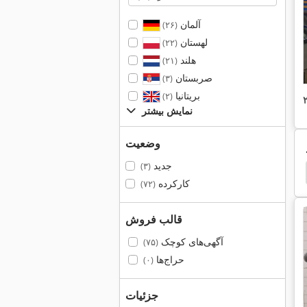
آلمان
(۲۶)
لهستان
(۲۲)
هلند
(۲۱)
صربستان
(۳)
بریتانیا
(۲)
نمایش بیشتر
وضعیت
جدید
(۳)
er Champion 375
Kemper 64100
Kemper 375
کارکرده
(۷۲)
قالب فروش
آگهی‌های کوچک
(۷۵)
حراج‌ها
(۰)
جزئیات