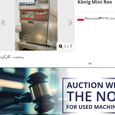
König
Mini Rex
Warszawa
۳٬۴۳۱ k
1
/
7
,
وضعیت:
کارکرده