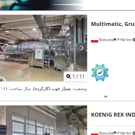
Multimatic, Gru
Rzeszów
۳٬۲۵۶ km
1
/
11
,
وضعیت:
بسیار خوب (کارکرده)
, سال ساخت:
۲۰۱۱
KOENIG REX IN
Rzeszów
۳٬۲۵۶ km