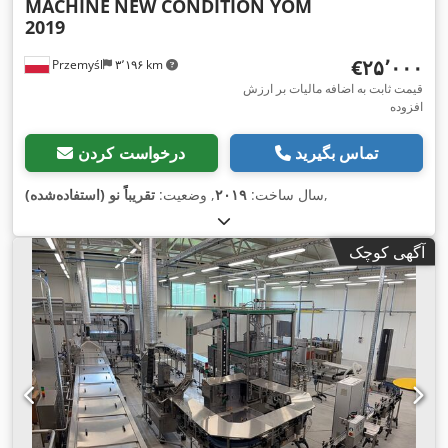
MACHINE
NEW CONDITION YOM
2019
‎€۲۵٬۰۰۰
Przemyśl
۳٬۱۹۶ km
قیمت ثابت به اضافه مالیات بر ارزش
افزوده
تماس بگیرید
درخواست کردن
,
سال ساخت:
۲۰۱۹
, وضعیت:
تقریباً نو (استفاده‌شده)
آگهی کوچک