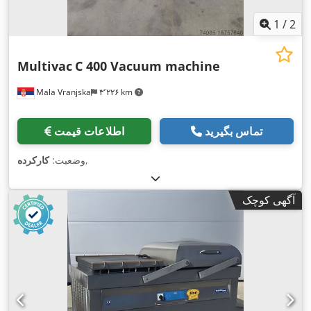
1
/
2
Multivac
C 400 Vacuum machine
Mala Vranjska
۳٬۲۲۶ km
تماس بگیرید
اطلاعات قیمت
,
وضعیت:
کارکرده
آگهی کوچک