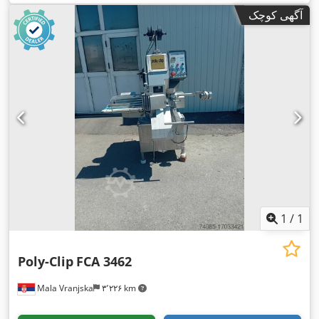
آگهی کوچک
1
/
1
Poly-Clip
FCA 3462
Mala Vranjska
۳٬۲۲۶ km