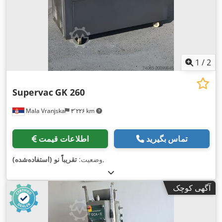
1
/
2
Supervac
GK 260
Mala Vranjska
۳٬۲۲۶ km
تماس بگیرید
اطلاعات قیمت
,
وضعیت:
تقریباً نو (استفاده‌شده)
آگهی کوچک