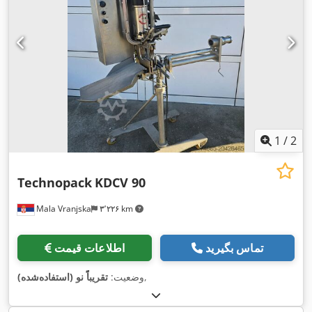
1
/
2
Technopack
KDCV 90
Mala Vranjska
۳٬۲۲۶ km
تماس بگیرید
اطلاعات قیمت
,
وضعیت:
تقریباً نو (استفاده‌شده)