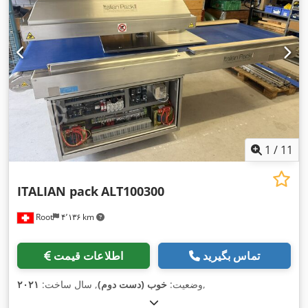
1
/
11
ITALIAN pack
ALT100300
Root
۴٬۱۳۶ km
تماس بگیرید
اطلاعات قیمت
,
وضعیت:
خوب (دست دوم)
, سال ساخت:
۲۰۲۱