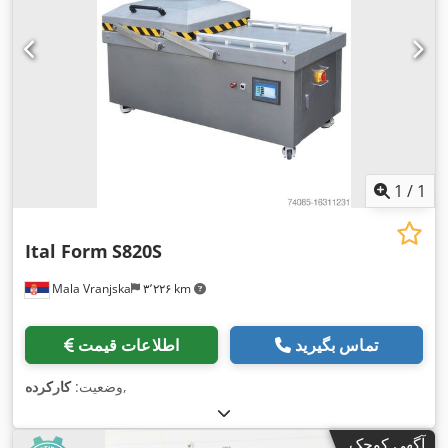
1
/
1
Ital Form
S820S
Mala Vranjska
۳٬۲۲۶ km
تماس بگیرید
اطلاعات قیمت
,
وضعیت:
کارکرده
آگهی کوچک