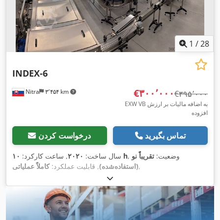
1
/
28
INDEX-6
‎€۳۰۰٬۰۰۰
Nitra
۳٬۴۵۴ km
‎€۳۹۵٬۰۰۰
EXW VB به اضافه مالیات بر ارزش
افزوده
تماس بگیرید
درخواست کردن
, وضعیت:
تقریباً نو
۱۰ h
سال ساخت:
۲۰۲۰
, ساعت کارکرد:
,
(استفاده‌شده)
, قابلیت عملکرد:
کاملاً عملیاتی