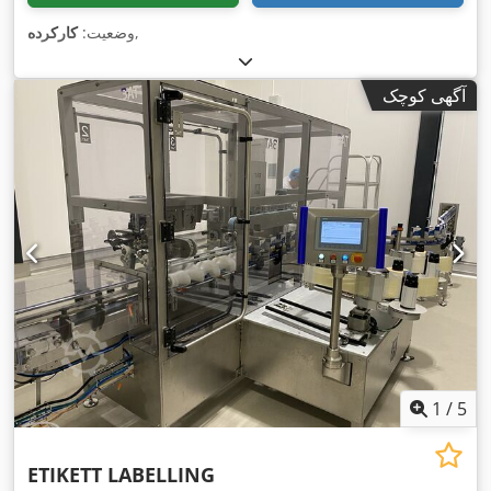
,
وضعیت:
کارکرده
آگهی کوچک
1
/
5
ETIKETT LABELLING