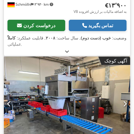
‎€۱۳٬۹۰۰
Schmölln
۳٬۹۳۰ km
VB به اضافه مالیات بر ارزش افزوده
تماس بگیرید
درخواست کردن
وضعیت:
خوب (دست دوم)
, سال ساخت:
۲۰۰۸
, قابلیت عملکرد:
کاملاً
,
عملیاتی
آگهی کوچک