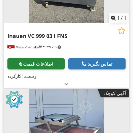
1
/
1
Inauen
VC 999 03 I FNS
Mala Vranjska
۳٬۲۲۹ km
تماس بگیرید
اطلاعات قیمت
,
وضعیت:
کارکرده
آگهی کوچک