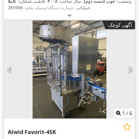
وضعیت:
خوب (دست دوم)
, سال ساخت:
۲۰۰۸
, قابلیت عملکرد:
کاملاً
,
عملیاتی
, شماره دستگاه/وسیله نقلیه:
281008
آگهی کوچک
1
/
6
Alwid
Favorit-4SK