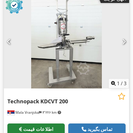
1
/
3
Technopack
KDCVT 200
Mala Vranjska
۳٬۲۲۶ km
تماس بگیرید
اطلاعات قیمت