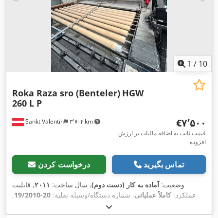
1
/
10
Roka Raza sro (Benteler)
HGW
260 L P
‎€۷٬۵۰۰
Sankt Valentin
۳٬۷۰۴ km
قیمت ثابت به اضافه مالیات بر ارزش
افزوده
تماس بگیرید
درخواست کردن
وضعیت:
آماده به کار (دست دوم)
, سال ساخت:
۲۰۱۱
, قابلیت
عملکرد:
کاملاً عملیاتی
, شماره دستگاه/وسیله نقلیه:
20-19/2010
,
طول کل:
۵٬۰۰۰ میلی‌متر
, عرض کل:
۲٬۸۰۰ میلی‌متر
, ارتفاع کل:
,
نشان CE
, تجهیزات:
۴۰۰ V
۱٬۲۰۰ میلی‌متر
, ولتاژ ورودی: