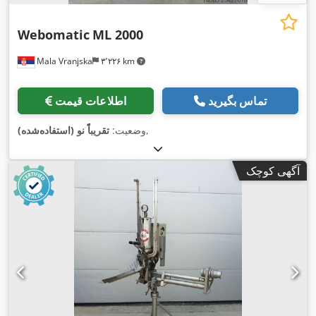
Webomatic
ML 2000
Mala Vranjska
۳٬۲۲۶ km
تماس بگیرید
اطلاعات قیمت
,
وضعیت:
تقریباً نو (استفاده‌شده)
آگهی کوچک