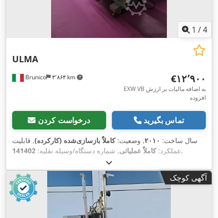
1
/
4
ULMA
‎€۱۲٬۹۰۰
Brunico
۳٬۸۶۴ km
EXW VB به اضافه مالیات بر ارزش
افزوده
تماس بگیرید
درخواست کردن
سال ساخت:
۲۰۱۰
, وضعیت:
کاملاً بازسازی‌شده (کارکرده)
, قابلیت
,
عملکرد:
کاملاً عملیاتی
, شماره دستگاه/وسیله نقلیه:
141402
آگهی کوچک