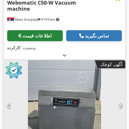
Webomatic
C50-W Vacuum
machine
Mala Vranjska
۳٬۲۲۹ km
تماس بگیرید
اطلاعات قیمت
,
وضعیت:
کارکرده
آگهی کوچک