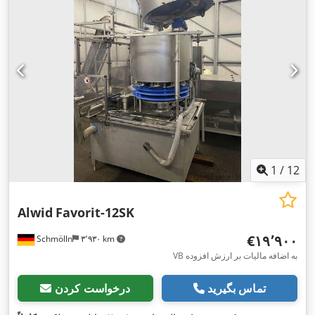
1
/
12
Alwid
Favorit-12SK
‎€۱۹٬۹۰۰
Schmölln
۳٬۹۳۰ km
VB به اضافه مالیات بر ارزش افزوده
تماس بگیرید
درخواست کردن