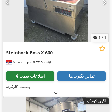
1
/
1
Steinbock Boss
X 660
Mala Vranjska
۳٬۲۲۹ km
تماس بگیرید
اطلاعات قیمت
,
وضعیت:
کارکرده
آگهی کوچک