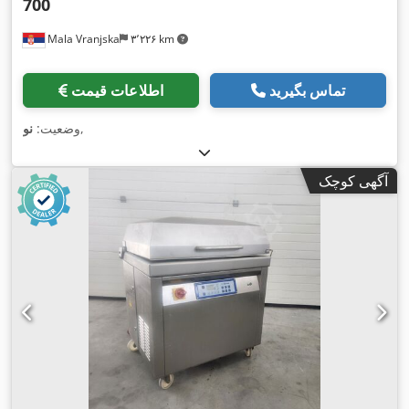
700
Mala Vranjska
۳٬۲۲۶ km
تماس بگیرید
اطلاعات قیمت
,
وضعیت:
نو
آگهی کوچک