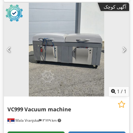
آگهی کوچک
1
/
1
VC999
Vacuum machine
Mala Vranjska
۳٬۲۲۹ km