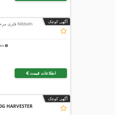
آگهی کوچک
فلزی مرحله فشار و ماشین های Nibbeln
۶ km
درخواست تص
اطلاعات قیمت
آگهی کوچک
0G HARVESTER