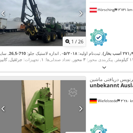
Hörsching
۳٬۷۳۱ k
1
/
26
, ثبت‌نام اولیه:
۰۵/۲۰۱۸
, اندازه لاستیک جلو:
710-26,5
, سای
متر
, پیکربندی محور:
۳ محور
, تعداد صندلی‌ها:
۱
, تجهیزات:
جرثقیل, کابین
یرنویس دریافتی ماشین
unbekannt
Aus
Wiefelstede
۴٬۲۸۰ 