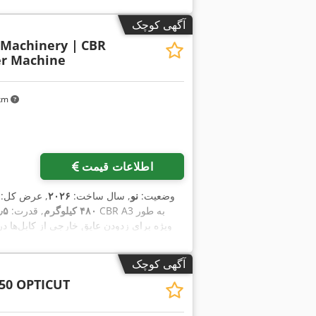
آگهی کوچک
 Machinery |
CBR
per Machine
 km
اطلاعات قیمت
وضعیت:
نو
, سال ساخت:
۲۰۲۶
, عرض کل:
۴۸۰ کیلوگرم
, قدرت:
۵٫۵ کیلووات (٫۴۸
ویژه برای زدودن عایق خارجی از کابل‌ها د
ا
آگهی کوچک
50 OPTICUT
امکان برش و روکش‌برداری کابل‌ها با هر