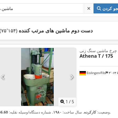
و کردن
دست دوم ماشین های مرتب کننده
(۷۵٬۱۵۴)
م چرخ ماشین سنگ زنی
Athena
T / 175
Eislingen/Fils
۴٬۰۶
1
/
5
,
وضعیت:
کارکرده
, سال ساخت:
۱۹۸۰
, شماره دستگاه/وسیله نقلیه:
46.60