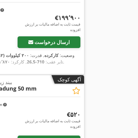
m
‎€۱۹۹٬۹۰۰
قیمت ثابت به اضافه مالیات بر ارزش
افزوده
ارسال درخواست
وضعیت:
کارکرده
, قدرت:
۲۰۰ کیلووات (۲۷۱٫۹۲ اسب بخار)
,
تایر عقب:
710-26,5
, کارکرد:
۱۱٬۸۷۰ کیلو
آگهی کوچک
ببند ز
ladung 50 mm
km
‎€۵۲۰
قیمت ثابت به اضافه مالیات بر ارزش
افزوده