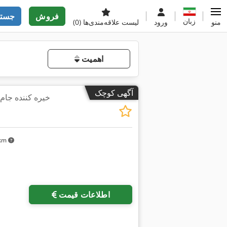
فروش
جستج
زبان
منو
ورود
لیست علاقه‌مندی‌ها
(0)
اهمیت
آگهی کوچک
خیره کننده جا
۴ km
اطلاعات قیمت