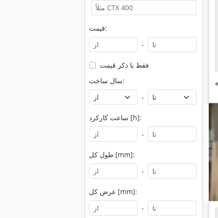
قیمت:
-
فقط با ذکر قیمت
سال ساخت:
-
ساعت کارکرد [h]:
-
طول کل [mm]:
-
عرض کل [mm]:
-