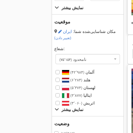
نمایش بیشتر
موقعیت
مکان شناسایی‌شده شما:
ایران
(تغییر دادن)
شعاع:
Vollmer
Vollmer Chp
Rodenbach
Iseli
نامحدود
(۷۵٬۱۵۴)
آلمان
(۴۲٬۹۸۴)
هلند
(۶٬۲۸۴)
لهستان
(۵٬۳۷۴)
ایتالیا
(۳٬۸۷۷)
اتریش
(۳٬۰۶۰)
نمایش بیشتر
وضعیت