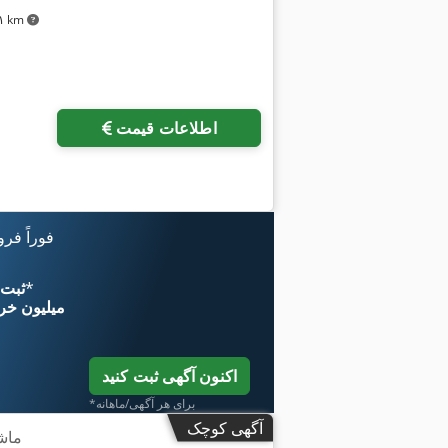
۷۸۱ km
درخواست تص
اطلاعات قیمت
فوراً فر
*
اکنون از 
۱۱ میلیون خر
اکنون آگهی ثبت کنید
*برای هر آگهی/ماهانه
آگهی کوچک
ماش