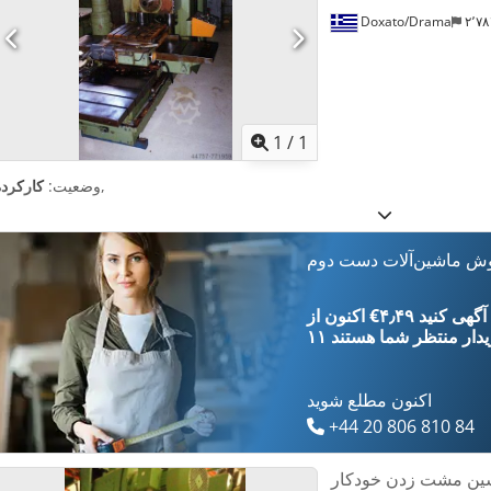
عرض ۷۸۰ میلی‌متر ارتفاع ۱۳۳۰ میلی‌متر وزن ۴۸۰ کیلوگرم
Doxato/Drama
۲٬
اویر بیشتر
1
/
1
,
وضعیت:
کارکرده
وش ماشین‌آلات دست دوم
‎€۴٫۴۹ ثبت آگهی کنید
یدار
منتظر شما هستند
اکنون مطلع شوید
+44 20 806 810 84
ین مشت زدن خودکار