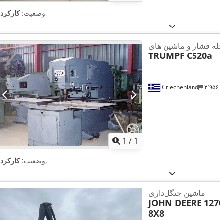
,
وضعیت:
کارکرده
TRUMPF
CS20a
Griechenland
۲٬۹۵
اویر بیشتر
1
/
1
,
وضعیت:
کارکرده
ماشین جنگل‌داری
JOHN DEERE
127
8X8