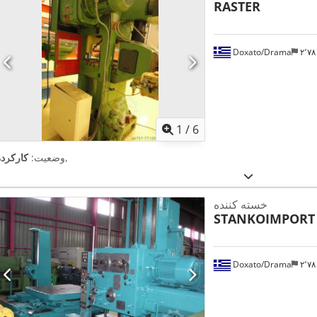
RASTER
Doxato/Drama
۲٬
1
/
6
,
وضعیت:
کارکرده
خسته کننده
STANKOIMPORT
Doxato/Drama
۲٬