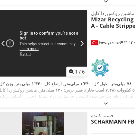
ماشین روکش‌زدا کابل
Mizar Recycling
A - Cable Strip
Fevziçakmak
۲٬۰۱۲
1
/
6
۷۸۰ میلی‌متر
, طول کل:
۱٬۲۴۰ میلی‌متر
, ارتفاع کل:
۱٬۳۳۰ میلی‌متر
, وزن کل:
۷ اسب بخار)
, قطر برش:
۱۲۰ میلی‌متر
, ماشین روکش‌زدا کابل CBR A3 به طو
ر هر اندازه‌ای طراحی شده است و جداسازی مواد رسانا داخلی را آسان می‌کند.
ین سری عملکردی برتر را در موارد زیر ارائه می‌دهد؛ کابل‌های زره‌پوش فولادی (SWA)، کابل‌های زره‌پوش فولادی دوبل
نوارهای فولادی، Cjdpfx Aoff H Imjflerf کابل‌های روکش PVC، کابل‌های روکش سرب، کابل‌های روکش لاستیک
خسته کننده
کابل‌های روکش نایلون، کابل‌های با کیفیت پایین، کابل‌های TT و موارد دیگر. تیغه‌های با فرآیند ویژه و طراحی منحصربه‌ف
SCHARMANN
FB
 طولی را برای مدت طولانی بدون کند شدن تیغه‌ها فراهم می‌کنند. تمام قطعات
الکتریکی و الکترونیکی در سری CBR A3 از برند زیمنس هستند. محصولات ما مطابق با استانداردهای CE و EAC تولید و تأ
شده‌اند. مشخصات فنی توان ۵.۵ کیلووات ابعاد کابل ۱-۱۲۰ میلی‌متر سرعت برش ۲۵ متر بر دقیقه طول ۴۰