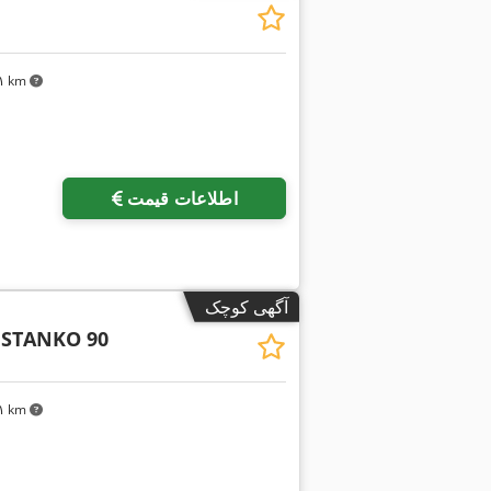
۷۸۱ km
اطلاعات قیمت
آگهی کوچک
STANKO 90
۷۸۱ km