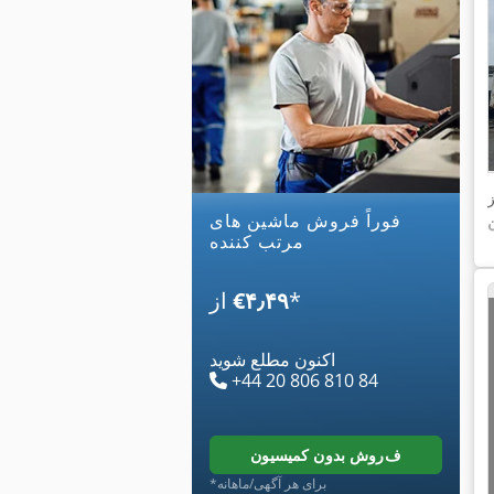
ز
فوراً فروش ماشین های
مرتب کننده
*
‎€۴٫۴۹
از
اکنون مطلع شوید
+44 20 806 810 84
فروش بدون کمیسیون
*برای هر آگهی/ماهانه