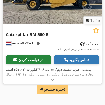
1
/
15
Caterpillar
RM 500 B
‎€۲۰۰٬۰۰۰
Andelst
۴٬۴۰۷ km
VB به اضافه مالیات بر ارزش افزوده
تماس بگیرید
درخواست کردن
وضعیت:
خوب (دست دوم)
, قدرت:
۴۰۶ کیلووات (۵۵۲٫۰۱ اسب
بخار)
, نوع سوخت:
دیزل
, رنگ:
زرد
, ثبت‌نام اولیه:
۰۱/۲۰۱۷
, سال
,
۷٬۵۰۰ h
ساخت:
۲۰۱۷
, ساعت کارکرد:
ذخیره جستجو