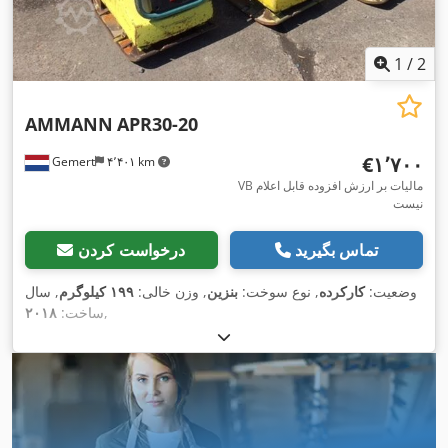
1
/
2
AMMANN
APR30-20
‎€۱٬۷۰۰
Gemert
۴٬۴۰۱ km
VB مالیات بر ارزش افزوده قابل اعلام
نیست
تماس بگیرید
درخواست کردن
وضعیت:
کارکرده
, نوع سوخت:
بنزین
, وزن خالی:
۱۹۹ کیلوگرم
, سال
,
ساخت:
۲۰۱۸