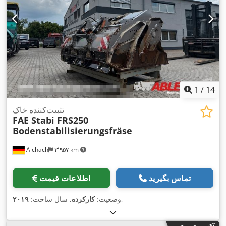
1
/
14
تثبیت‌کننده خاک
FAE Stabi FRS250
Bodenstabilisierungsfräse
Aichach
۳٬۹۵۷ km
تماس بگیرید
اطلاعات قیمت
,
وضعیت:
کارکرده
, سال ساخت:
۲۰۱۹