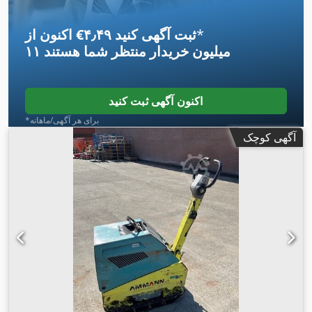
*
اکنون از ‎€۴٫۴۹ ثبت آگهی کنید
۱۱ میلیون خریدار
منتظر شما هستند
اکنون آگهی ثبت کنید
*برای هر آگهی/ماهانه
آگهی کوچک