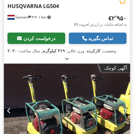
HUSQVARNA
LG504
‎€۲٬۹۵۰
Gemert
۴٬۴۰۱ km
VB به اضافه مالیات بر ارزش افزوده
تماس بگیرید
درخواست کردن
,
وضعیت:
کارکرده
, وزن خالی:
۴۶۹ کیلوگرم
, سال ساخت:
۲۰۲۰
آگهی کوچک