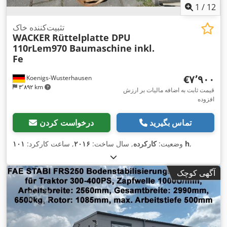
1
/
12
تثبیت‌کننده خاک
WACKER
Rüttelplatte DPU
110rLem970 Baumaschine inkl.
Fe
‎€۷٬۹۰۰
Koenigs-Wusterhausen
۳٬۸۹۲ km
قیمت ثابت به اضافه مالیات بر ارزش
افزوده
تماس بگیرید
درخواست کردن
,
۱۰۱ h
وضعیت:
کارکرده
, سال ساخت:
۲۰۱۶
, ساعت کارکرد:
آگهی کوچک