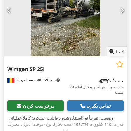
1
/
4
Wirtgen
SP 25i
‎€۳۲۰٬۰۰۰
Târgu Frumos
۲٬۷۹۰ km
VB مالیات بر ارزش افزوده قابل اعلام
نیست
تماس بگیرید
درخواست کردن
وضعیت:
تقریباً نو (استفاده‌شده)
, قابلیت عملکرد:
کاملاً عملیاتی
,
قدرت:
۱۱۵ کیلووات (۱۵۶٫۳۶ اسب بخار)
, نوع سوخت:
دیزل
, مصرف
سوخت در ساعت:
۸ لیتر/ساعت
, ظرفیت مخزن سوخت:
۴۰۰ ل
,