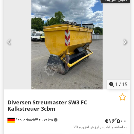
1
/
15
Diversen
Streumaster SW3 FC
Kalkstreuer 3cbm
‎€۱۶٬۵۰۰
Schlierbach
۴٬۰۷۷ km
VB به اضافه مالیات بر ارزش افزوده