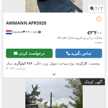
1
/
7
AMMANN
APR5920
‎€۳٬۴۰۰
Gemert
۴٬۴۰۱ km
VB مالیات بر ارزش افزوده قابل اعلام
نیست
تماس بگیرید
درخواست کردن
وضعیت:
کارکرده
, نوع سوخت:
دیزل
, وزن خالی:
۴۸۴ کیلوگرم
, سال
,
ساخت:
۲۰۱۹
آگهی کوچک