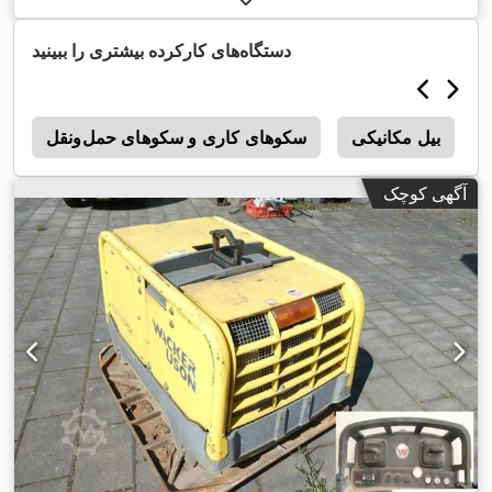
رنگ:
سفید
, وزن کل:
۱۳٬۶۰۰ کیلوگرم
, سیستم تعلیق:
هیدرولیک
,
, تجهیزات:
رایانه‌ی روی
۹۸۰ h
سال ساخت:
۲۰۲۳
, ساعت کارکرد:
دستگاه‌های کارکرده بیشتری را ببینید
,
برد, چهار چرخ محرک
بیل مکانیکی
سکوهای کاری و سکوهای حمل‌ونقل
ج
آگهی کوچک