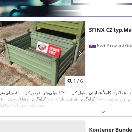
SFINX CZ
typ.Ma
Nové Mesto nad Váh
1
/
6
لیت عملکرد:
کاملاً عملیاتی
, طول کل:
۱٬۲۰۰ میلی‌متر
, عرض کل:
۸۰۰ میلی‌متر
, وزن خالی:
۱٬۰۰۰ کیلوگرم
, ظرفیت بار:
۱٬۰۰۰ کیلوگرم
, ارتفاع داخلی:
۵۸۰
,
میلی‌متر
, تجهیزات:
جرثقیل
Kontener
Bunde