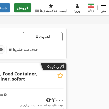
فروش
جستج
زبان
منو
ورود
لیست علاقه‌مندی‌ها
(0)
اهمیت
حذف همه فیلترها
آگهی کوچک
, Food Container,
iner, sofort
 km
‎€۲۹٬۰۰۰
قیمت ثابت به اضافه مالیات بر ارزش