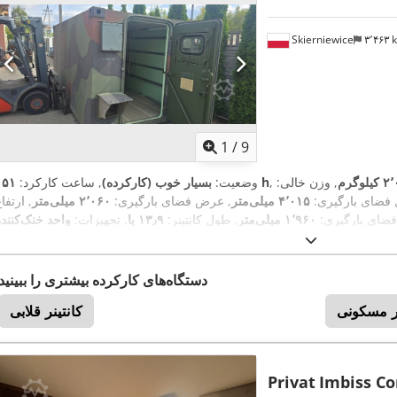
Skierniewice
۳٬۴۶۳
1
/
9
لوگرم
, وزن خالی:
۱۵۱ h
وضعیت:
بسیار خوب (کارکرده)
, ساعت کارکرد:
 فضای بارگیری:
۴٬۰۱۵ میلی‌متر
, عرض فضای بارگیری:
۲٬۰۶۰ میلی‌متر
, ارتفا
فضای بارگیری:
۱٬۹۶۰ میلی‌متر
, طول کانتینر:
۱۳٫۹ پا
, تجهیزات:
واحد خنک‌کننده
دستگاه‌های کارکرده بیشتری را ببینید
نر مسکونی
کانتینر قلابی
Privat
Imbiss Co