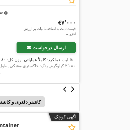
 km
‎€۷٬۰۰۰
قیمت ثابت به اضافه مالیات بر ارزش
افزوده
ارسال درخواست
, قابلیت عملکرد:
کاملاً عملیاتی
, وزن کل:
۲٬۰۸۰ کی
۲٬۰۸۰ کیلوگرم
, رنگ:
خاکستری-مشکی
, طول
,
کانتینر دفتری و کانتی
آگهی کوچک
ntainer