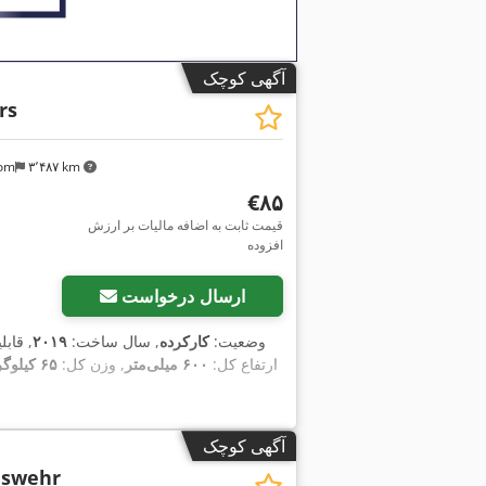
آگهی کوچک
rs
om
۳٬۴۸۷ km
‎€۸۵
قیمت ثابت به اضافه مالیات بر ارزش
افزوده
ارسال درخواست
وضعیت:
کارکرده
, سال ساخت:
۲۰۱۹
, قاب
ارتفاع کل:
۶۰۰ میلی‌متر
, وزن کل:
۶۵ کیلوگرم
آگهی کوچک
swehr