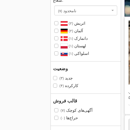
شعاع:
نامحدود
(۷)
اتریش
(۲)
آلمان
(۲)
دانمارک
(۱)
لهستان
(۱)
اسلواکی
(۱)
وضعیت
جدید
(۳)
کارکرده
(۴)
,
قالب فروش
آگهی‌های کوچک
(۷)
حراج‌ها
(۰)