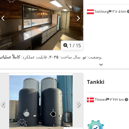
Salzburg
۳٬۸۰۵ km
1
/
15
,
وضعیت:
نو
, سال ساخت:
۲۰۲۵
, قابلیت عملکرد:
کاملاً عملیات
Tankki
Thisted
۴٬۳۶۲ km