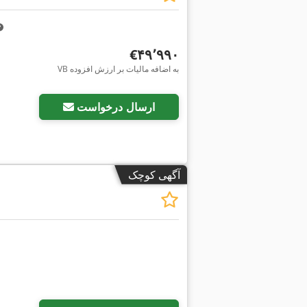
‎€۴۹٬۹۹۰
VB به اضافه مالیات بر ارزش افزوده
ارسال درخواست
آگهی کوچک