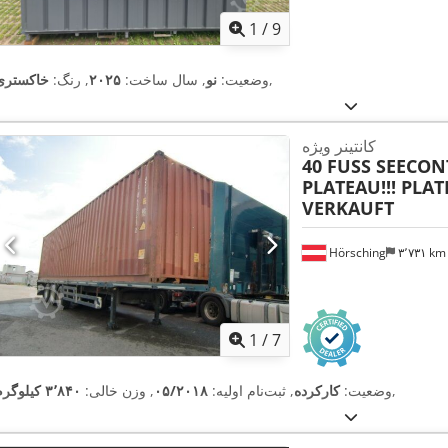
1
/
9
,
وضعیت:
نو
, سال ساخت:
۲۰۲۵
, رنگ:
خاکستری
کانتینر ویژه
40 FUSS SEECO
PLATEAU!!! PLAT
VERKAUFT
Hörsching
۳٬۷۳۱ k
1
/
7
,
وضعیت:
کارکرده
, ثبت‌نام اولیه:
۰۵/۲۰۱۸
, وزن خالی:
۳٬۸۴۰ کیلوگرم