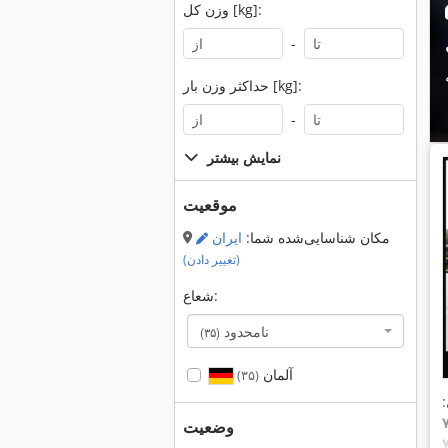
وزن کل [kg]:
-
حداکثر وزن بار [kg]:
-
نمایش بیشتر
موقعیت
مکان شناسایی‌شده شما:
ایران
(تغییر دادن)
شعاع:
نامحدود
(۳۵)
آلمان
(۳۵)
وضعیت