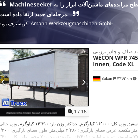
Machineseeker سطح مزایده‌های ماشین‌آلات ابزار را به
مرحله‌ای جدید ارتقا داده است.
کریستوف بوبه، Amann Werkzeugmaschinen GmbH
ربند صاف و چادر برزنتی
WECON
WPR 745,
innen, Code XL
Bakum
۴٬۲۶۲ km
1
/
16
سفید
, وزن کل:
۱۶٬۰۰۰ کیلوگرم
, حداکثر وزن بار:
۱۳٬۴۱۰ کیلوگرم
, وزن خالی:
, عرض فضای بارگیری:
۲٬۴۸۰ میلی‌متر
, طول فضای بارگیری:
۷٬۳۰۰
ی‌متر
, ثبت‌نام اولیه:
۰۶/۲۰۱۰
, پیکربندی محور:
۲ محور
, طول کل:
۷٬۳۰۰