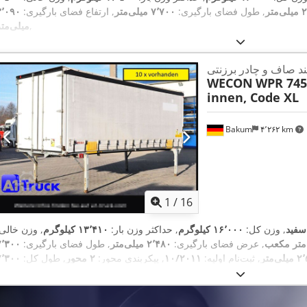
متر
, طول فضای بارگیری:
۷٬۷۰۰ میلی‌متر
, ارتفاع فضای بارگیری:
۳٬۰۹۰
,
میلی‌متر
ربند صاف و چادر برزنتی
WECON
WPR 745,
innen, Code XL
Bakum
۴٬۲۶۲ km
1
/
16
سفید
, وزن کل:
۱۶٬۰۰۰ کیلوگرم
, حداکثر وزن بار:
۱۳٬۴۱۰ کیلوگرم
, وزن خالی:
, عرض فضای بارگیری:
۲٬۴۸۰ میلی‌متر
, طول فضای بارگیری:
۷٬۳۰۰
ی‌متر
, ثبت‌نام اولیه:
۱۰/۲۰۱۱
, پیکربندی محور:
۲ محور
, طول کل:
۷٬۳۰۰
,
میلی‌متر
, کابین راننده:
کابین روزانه
, کلاس انتشار:
هیچ
, تجهیزات:
ثبت کامیون