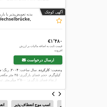
آگهی کوچک
بدنه تعویض‌پذیر با با
Wechselbrücke,
‎€۱٬۴۸۰
قیمت ثابت به اضافه مالیات بر ارزش
افزوده
ارسال درخواست
وضعیت:
کارکرده
, سال ساخت:
۲۰۰۴
, رنگ:
س
کیلوگرم
, حجم فضای بارگیری:
۴۵ متر مکعب
ارتفاع فضای بارگیری:
۲٬۵۰۰ میلی‌متر
, ثب
موتور قطب برگشت پذیر
اسب موج انعطاف پذیر
انع