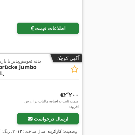
درخواست تص
اطلاعات قیمت
آگهی کوچک
بدنه تعویض‌پذیر با با
brücke Jumbo
L,
‎€۲٬۲۰۰
قیمت ثابت به اضافه مالیات بر ارزش
افزوده
ارسال درخواست
وضعیت:
کارکرده
, سال ساخت:
۲۰۱۳
, رنگ:
آ