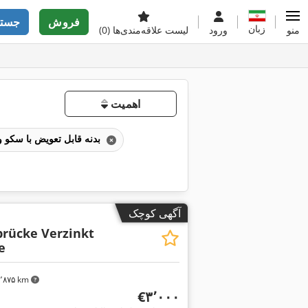
فروش
جستج
زبان
منو
ورود
لیست علاقه‌مندی‌ها
(0)
اهمیت
بدنه قابل تعویض با سکو و چادر برزنتی
آگهی کوچک
rücke Verzinkt
e
۳٬۸۷۵ km
‎€۳٬۰۰۰