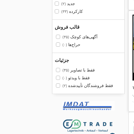
جدید
(۲)
کارکرده
(۳۳)
قالب فروش
آگهی‌های کوچک
(۳۵)
حراج‌ها
(۰)
جزئیات
فقط با تصاویر
(۳۵)
فقط با ویدئو
(۰)
فقط فروشندگان تأییدشده
(۲)
,
تعویض
چادر های ذخیره سازی
تعویض پالت
بدن