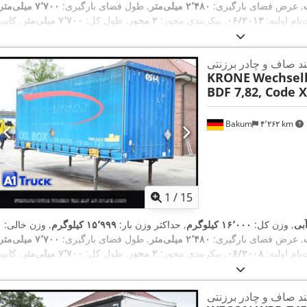
, عرض فضای بارگیری:
۲٬۴۸۰ میلی‌متر
, طول فضای بارگیری:
۷٬۷۰۰ میلی‌متر
‌نام اولیه:
۰۶/۲۰۱۳
, پیکربندی محور:
۲ محور
, طول کل:
۷٬۷۰۰ میلی‌متر
, کابی
,
راننده:
کابین روزانه
, کلاس انتشار:
هیچ
, تجهیزات:
ثبت کامیون
ربند صاف و چادر برزنتی
KRONE
Wechsel
BDF 7,82, Code X
Bakum
۴٬۲۶۲ km
1
/
15
بی
, وزن کل:
۱۶٬۰۰۰ کیلوگرم
, حداکثر وزن بار:
۱۵٬۹۹۹ کیلوگرم
, وزن خالی:
۱
, عرض فضای بارگیری:
۲٬۴۸۰ میلی‌متر
, طول فضای بارگیری:
۷٬۷۰۰ میلی‌متر
‌نام اولیه:
۰۶/۲۰۰۸
, پیکربندی محور:
۲ محور
, طول کل:
۷٬۷۰۰ میلی‌متر
, کابی
,
راننده:
کابین روزانه
, کلاس انتشار:
هیچ
, تجهیزات:
ثبت کامیون
ربند صاف و چادر برزنتی