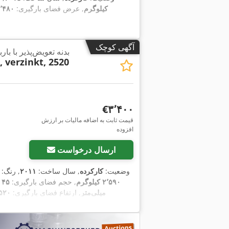
کیلوگرم
, عرض فضای بارگیری:
۲٬۴۸۰ میلی‌
آگهی کوچک
بدنه تعویض‌پذیر با با
 verzinkt, 2520
‎€۳٬۴۰۰
قیمت ثابت به اضافه مالیات بر ارزش
افزوده
ارسال درخواست
وضعیت:
کارکرده
, سال ساخت:
۲۰۱۱
, رنگ:
۲٬۵۹۰ کیلوگرم
, حجم فضای بارگیری:
۴۵ متر مکعب
میلی‌متر
, ارتفاع فضای بارگیری:
۲٬۵۲۰ میل