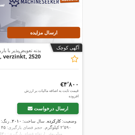
ارسال مزایده
آگهی کوچک
بدنه تعویض‌پذیر با با
 verzinkt, 2520
‎€۴٬۸۰۰
قیمت ثابت به اضافه مالیات بر ارزش
افزوده
ارسال درخواست
وضعیت:
کارکرده
, سال ساخت:
۲۰۱۰
, رنگ:
۲٬۵۹۰ کیلوگرم
, حجم فضای بارگیری:
۴۵ متر مکعب
میلی‌متر
, ارتفاع فضای بارگیری:
۲٬۵۲۰ میل