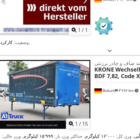
اویر بیشتر
1
/
1
,
وضعیت:
کارکرده
ربند صاف و چادر برزنتی
KRONE
Wechsel
BDF 7,82, Code X
Bakum
۴٬۲۶۲ km
1
/
15
بی
, وزن کل:
۱۶٬۰۰۰ کیلوگرم
, حداکثر وزن بار:
۱۵٬۹۹۹ کیلوگرم
, وزن خالی:
۱