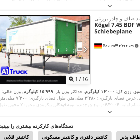
,
میلی‌متر
, کابین راننده:
کابین روزانه
, کلاس انتشار:
هیچ
, تجهیزات:
ثبت کامیون
ربند صاف و چادر برزنتی
Kögel
7.45 BDF 
Schiebeplane
Bakum
۴٬۲۶۲ km
1
/
16
بز
, وزن کل:
۱۶٬۰۰۰ کیلوگرم
, حداکثر وزن بار:
۱۵٬۹۹۹ کیلوگرم
, وزن خالی:
۱
, عرض فضای بارگیری:
۲٬۴۸۰ میلی‌متر
, طول فضای بارگیری:
۷٬۳۰۰ میلی‌متر
ت‌نام اولیه:
۰۶/۲۰۰۴
, نوع چرخ‌دنده:
نیمه‌خودکار
, پیکربندی محور:
۲ محور
, طول
,
کل:
۷٬۳۰۰ میلی‌متر
, کابین راننده:
کابین روزانه
, تجهیزات:
ثبت کامیون
دستگاه‌های کارکرده بیشتری را ببینید
طاف پذیر
کانتینر دفتری و کانتینر مسکونی
کانتینر قلابی