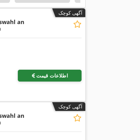
آگهی کوچک
swahl an
n
درخواست تص
اطلاعات قیمت
آگهی کوچک
swahl an
n