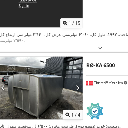
1
/
15
ساخت:
۱۹۹۷
, طول کل:
۶٬۰۶۰ میلی‌متر
, عرض کل:
۲٬۴۴۰ میلی‌متر
, ارتفاع کل
,
۲٬۵۹۰ میلی‌متر
RØ-KA
6500
Thisted
۴٬۳۶۲ km
1
/
4
,
وضعیت:
خوب (دست دوم)
, ظرفیت مخزن:
۶٬۵۰۰ ل
, موقعیت منهول:
تاپ