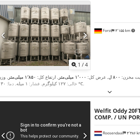
Forst
۴٬۱۵۵ km
1
/
4
یت مخزن:
۸۰۰ ل
, عرض کل:
۱٬۰۰۰ میلی‌متر
, ارتفاع کل:
۱٬۸۵۰ میلی‌متر
, وزن
,
۱۳۰ °C
خالی:
۱۲۷ کیلوگرم
, فشار:
۱ میله
, دما:
Welfit Oddy
20FT
COMP. / UN PORT
Roosendaal
۴٬۴۸۶ 