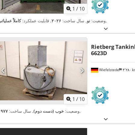
1
/
10
,
وضعیت:
نو
, سال ساخت:
۲۰۲۶
, قابلیت عملکرد:
کاملاً عملیات
Rietberg
Tankinh
6623D
Wiefelstede
۴٬۲۸۰ 
1
/
10
,
وضعیت:
خوب (دست دوم)
, سال ساخت:
۱۹۷۷