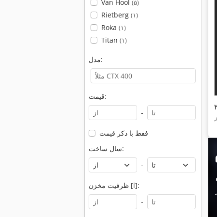
Van Hool
(۵)
Rietberg
(۱)
Roka
(۱)
Titan
(۱)
مدل:
قیمت:
-
فقط با ذکر قیمت
سال ساخت:
-
ظرفیت مخزن [l]:
-