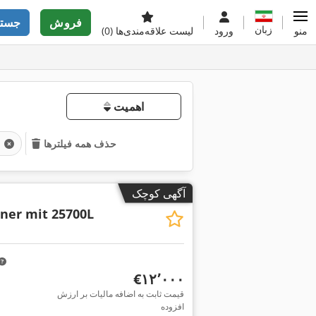
فروش
جستج
زبان
منو
ورود
لیست علاقه‌مندی‌ها
(0)
اهمیت
کانتی
حذف همه فیلترها
آگهی کوچک
ner mit 25700L
‎€۱۲٬۰۰۰
قیمت ثابت به اضافه مالیات بر ارزش
افزوده