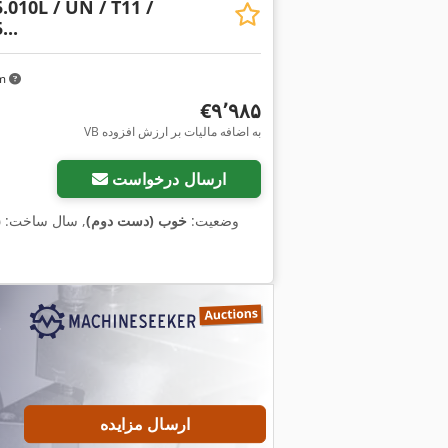
.010L / UN / T11 /
...
km
‎€۹٬۹۸۵
VB به اضافه مالیات بر ارزش افزوده
ارسال درخواست
وضعیت:
خوب (دست دوم)
, سال ساخت:
۵
ارسال مزایده