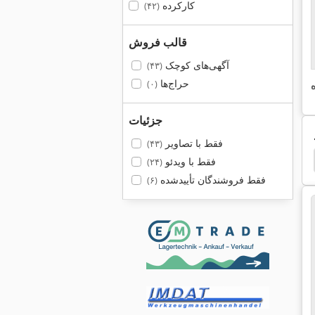
کارکرده
(۴۲)
قالب فروش
آگهی‌های کوچک
(۴۳)
حراج‌ها
(۰)
جزئیات
فقط با تصاویر
(۴۳)
al 1486
International 1480
International 1460
فقط با ویدئو
(۲۴)
فقط فروشندگان تأییدشده
(۶)