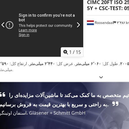
CIMC
20FT ISO 25
5Y + CSC-TEST: 05
Roosendaal
۴٬۴۸۶ 
1
/
15
۲۰۰
, طول کل:
۶٬۰۶۰ میلی‌متر
, عرض کل:
۲٬۴۴۰ میلی‌متر
, ارتفاع کل:
۲٬۵۹۰
,
میلی‌متر
تیم متخصص به ما کمک می‌کند تا ماشین‌آلات مزایده‌ای را
به راحتی و سریع با بهترین قیمت به فروش برسانیم.
استفان اوتینگر، Gläsener + Schmitt GmbH