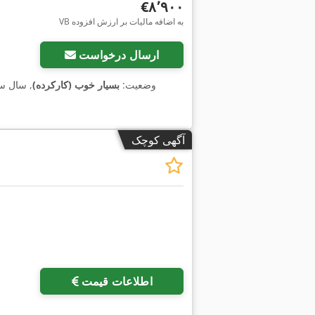
‎€۸٬۹۰۰
VB به اضافه مالیات بر ارزش افزوده
ارسال درخواست
وضعیت:
بسیار خوب (کارکرده)
, سال 
آگهی کوچک
اطلاعات قیمت