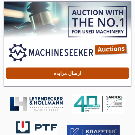
Fz 0
High Z S 720 T
Hsc 20 Linear
Ls 703
Ng 200
Nzm 11 400
ارسال مزایده
Zett Gmbh تکنولوژی ظروف سرباز یا مسافر
الکتریکی زنجیره ای بالا بردن 250 کیلوگرم
تخت نوع همزن
جدول 8 Mm قیچی
دستگاه زمین خسته کننده