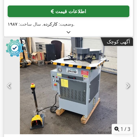
اطلاعات قیمت
,
وضعیت:
کارکرده
, سال ساخت:
۱۹۸۷
آگهی کوچک
1
/
3