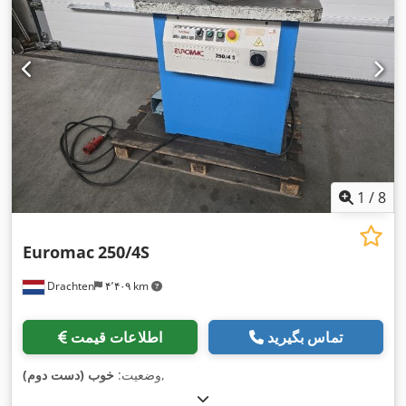
1
/
8
Euromac
250/4S
Drachten
۴٬۴۰۹ km
تماس بگیرید
اطلاعات قیمت
,
وضعیت:
خوب (دست دوم)