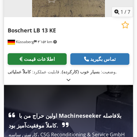
1
/
7
Boschert
LB 13 KE
Küssaberg
۴٬۱۵۲ km
تماس بگیرید
اطلاعات قیمت
,
وضعیت:
بسیار خوب (کارکرده)
, قابلیت عملکرد:
کاملاً عملیاتی
اولین حراج من با Machineseeker بلافاصله
کاملاً موفقیت‌آمیز بود.
کارستن ساسه، CSG Reconditioning & Service GmbH