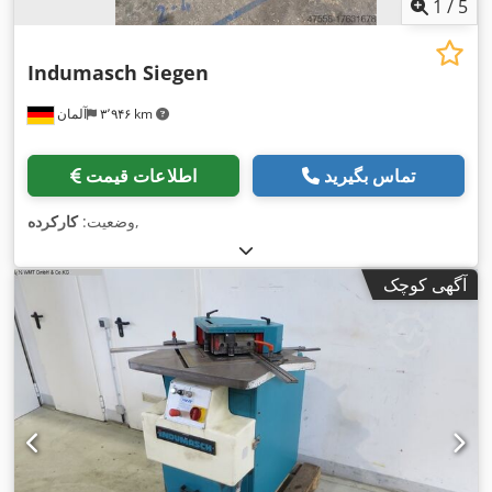
1
/
5
Indumasch Siegen
۳٬۹۴۶ km
آلمان
تماس بگیرید
اطلاعات قیمت
,
وضعیت:
کارکرده
آگهی کوچک