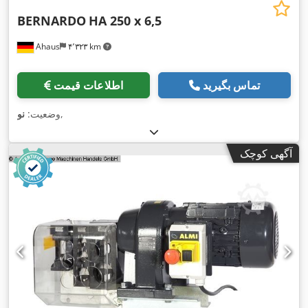
BERNARDO
HA 250 x 6,5
Ahaus
۴٬۳۲۳ km
تماس بگیرید
اطلاعات قیمت
,
وضعیت:
نو
آگهی کوچک