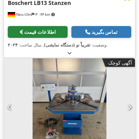
Boschert
LB13 Stanzen
Neu-Ulm
۴٬۰۳۳ km
تماس بگیرید
اطلاعات قیمت
,
وضعیت:
تقریباً نو (دستگاه نمایشی)
, سال ساخت:
۲۰۲۴
آگهی کوچک