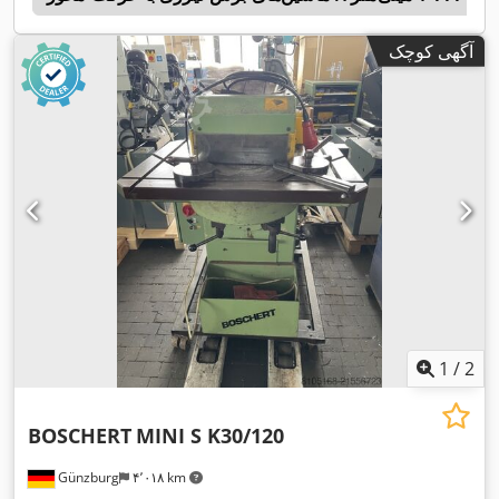
آگهی کوچک
1
/
2
BOSCHERT
MINI S K30/120
Günzburg
۴٬۰۱۸ km