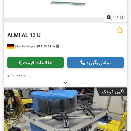
1
/
10
ALMI
AL 12 U
Niederlangen
۴٬۳۲۸ km
تماس بگیرید
اطلاعات قیمت
,
وضعیت:
نو
آگهی کوچک