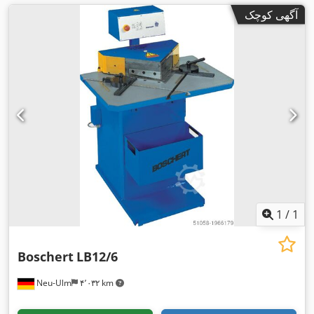
آگهی کوچک
1
/
1
Boschert
LB12/6
Neu-Ulm
۴٬۰۳۲ km