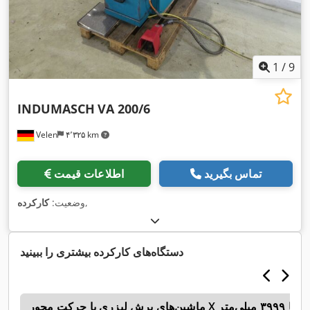
1
/
9
INDUMASCH
VA 200/6
Velen
۴٬۳۲۵ km
تماس بگیرید
اطلاعات قیمت
,
وضعیت:
کارکرده
دستگاه‌های کارکرده بیشتری را ببینید
n