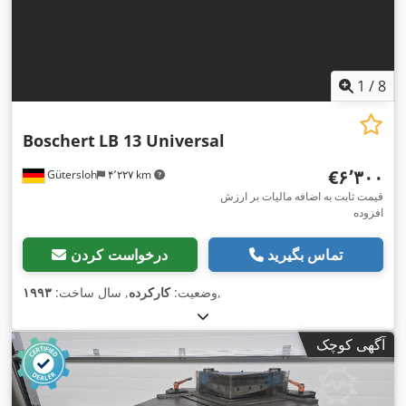
1
/
8
Boschert
LB 13 Universal
‎€۶٬۳۰۰
Gütersloh
۴٬۲۲۷ km
قیمت ثابت به اضافه مالیات بر ارزش
افزوده
تماس بگیرید
درخواست کردن
,
وضعیت:
کارکرده
, سال ساخت:
۱۹۹۳
آگهی کوچک