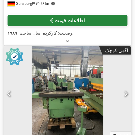
Günzburg
۴٬۰۱۸ km
اطلاعات قیمت
,
وضعیت:
کارکرده
, سال ساخت:
۱۹۸۹
آگهی کوچک