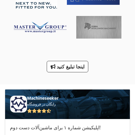
رقص بازو مفصل گردنده
زیر بشکهای جرثقیل
ماشین معاون 200 Mm
معاون 200 Mm
مواد ضد عفونی کننده
اینجا تبلیغ کنید
وزن 60 کیلوگرم بسته مقیاس کالیبره شود می تواند
وزن ثابت پلت فرم سرمایه گذاری 16 X 3 M T ظرفيت 20
Machineseeker
رایگان در فروشگاه
اپلیکیشن شماره ۱ برای ماشین‌آلات دست دوم!