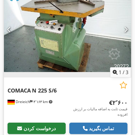
1
/
3
COMACA
N 225 S/6
‎€۲٬۶۰۰
Dreieich
۴٬۱۶۳ km
قیمت ثابت به اضافه مالیات بر ارزش
افزوده
تماس بگیرید
درخواست کردن