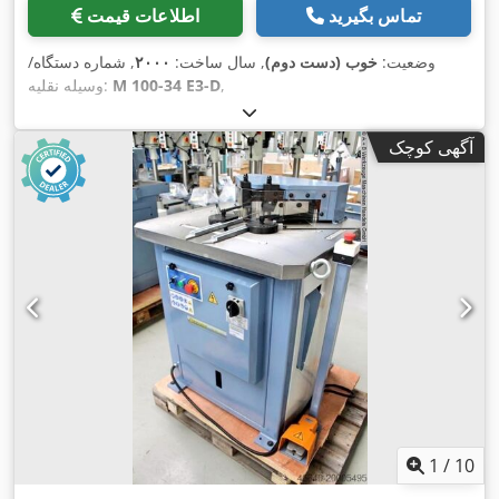
تماس بگیرید
اطلاعات قیمت
وضعیت:
خوب (دست دوم)
, سال ساخت:
۲۰۰۰
, شماره دستگاه/
,
M 100-34 E3-D
وسیله نقلیه:
آگهی کوچک
1
/
10