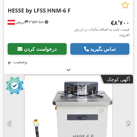
HESSE by LFSS
HNM-6 F
‎€۸٬۷۰۰
۳٬۵۷۲ km
اتریش
قیمت ثابت به اضافه مالیات بر ارزش
افزوده
تماس بگیرید
درخواست کردن
,
وضعیت:
نو
آگهی کوچک