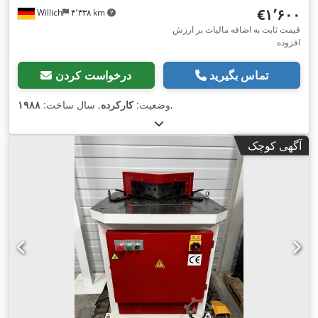
‎€۱٬۶۰۰
Willich
۴٬۳۳۸ km
قیمت ثابت به اضافه مالیات بر ارزش
افزوده
تماس بگیرید
درخواست کردن
,
وضعیت:
کارکرده
, سال ساخت:
۱۹۸۸
آگهی کوچک