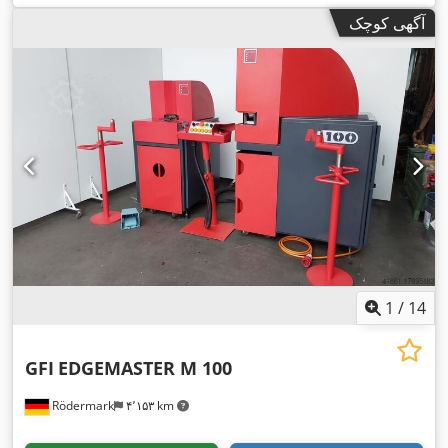
آگهی کوچک
1
/
14
GFI
EDGEMASTER M 100
Rödermark
۴٬۱۵۳ km