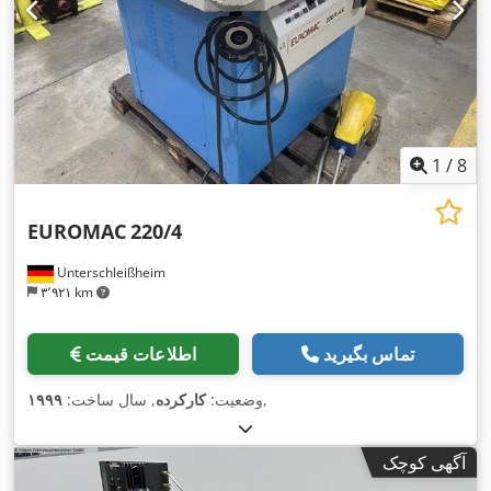
1
/
8
EUROMAC
220/4
Unterschleißheim
۳٬۹۲۱ km
تماس بگیرید
اطلاعات قیمت
,
وضعیت:
کارکرده
, سال ساخت:
۱۹۹۹
آگهی کوچک