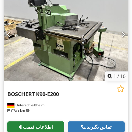
1
/
10
BOSCHERT
K90-E200
Unterschleißheim
۳٬۹۲۱ km
تماس بگیرید
اطلاعات قیمت