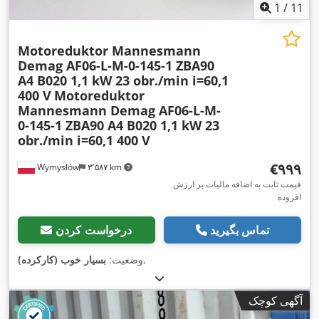
1
/
11
Motoreduktor Mannesmann
Demag AF06-L-M-0-145-1 ZBA90
A4 B020 1,1 kW 23 obr./min i=60,1
400 V
Motoreduktor
Mannesmann Demag AF06-L-M-
0-145-1 ZBA90 A4 B020 1,1 kW 23
obr./min i=60,1 400 V
‎€۹۹۹
Wymysłów
۳٬۵۸۷ km
قیمت ثابت به اضافه مالیات بر ارزش
افزوده
تماس بگیرید
درخواست کردن
,
وضعیت:
بسیار خوب (کارکرده)
آگهی کوچک