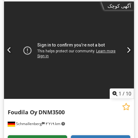
آگهی کوچک
1
/
10
Foudila Oy
DNM3500
Schmallenberg
۴٬۲۱۹ km