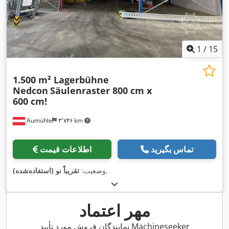
1
/
15
1.500 m² Lagerbühne
Nedcon
Säulenraster 800 cm x
600 cm!
Aumühle
۳٬۷۴۶ km
تماس بگیرید
اطلاعات قیمت
,
وضعیت:
تقریباً نو (استفاده‌شده)
مهر اعتماد
نمایندگان فروش مورد تأیید Machineseeker