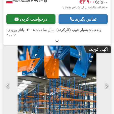
‎€۴٬۹۰۰
Warszawa
۳٬۴۳۱ km
‎€۵٬۵۰۰
VB به اضافه مالیات بر ارزش افزوده
تماس بگیرید
درخواست کردن
وضعیت:
بسیار خوب (کارکرده)
, سال ساخت:
۲۰۰۸
, ولتاژ ورودی:
۴۰۰ V
,
آگهی کوچک