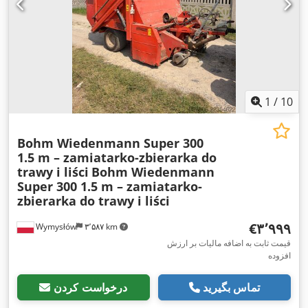
1
/
10
Bohm Wiedenmann Super 300
1.5 m – zamiatarko-zbierarka do
trawy i liści
Bohm Wiedenmann
Super 300 1.5 m – zamiatarko-
zbierarka do trawy i liści
‎€۳٬۹۹۹
Wymysłów
۳٬۵۸۷ km
قیمت ثابت به اضافه مالیات بر ارزش
افزوده
تماس بگیرید
درخواست کردن