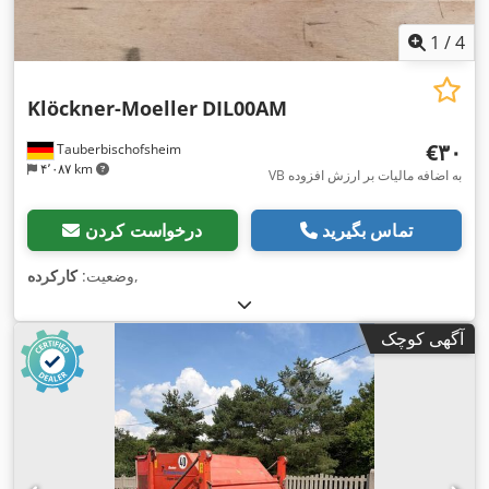
1
/
4
Klöckner-Moeller
DIL00AM
‎€۳۰
Tauberbischofsheim
۴٬۰۸۷ km
VB به اضافه مالیات بر ارزش افزوده
تماس بگیرید
درخواست کردن
,
وضعیت:
کارکرده
آگهی کوچک