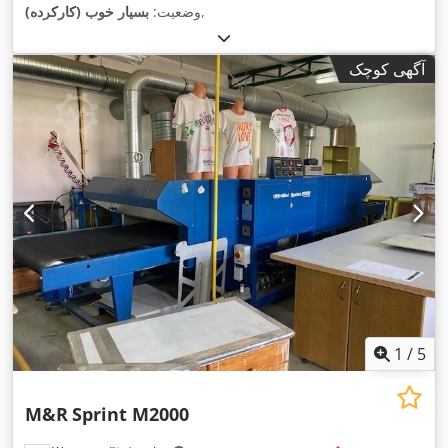
,
وضعیت:
بسیار خوب (کارکرده)
آگهی کوچک
1
/
5
M&R
Sprint M2000