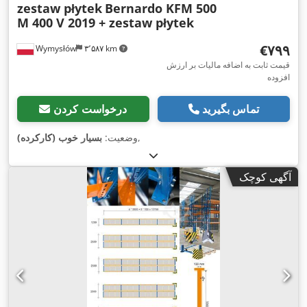
zestaw płytek
Bernardo KFM 500
M 400 V 2019 + zestaw płytek
‎€۷۹۹
Wymysłów
۳٬۵۸۷ km
قیمت ثابت به اضافه مالیات بر ارزش
افزوده
تماس بگیرید
درخواست کردن
,
وضعیت:
بسیار خوب (کارکرده)
آگهی کوچک