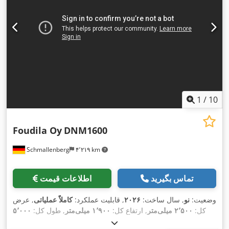
1
/
10
Foudila Oy
DNM1600
Schmallenberg
۴٬۲۱۹ km
تماس بگیرید
اطلاعات قیمت
وضعیت:
نو
, سال ساخت:
۲۰۲۶
, قابلیت عملکرد:
کاملاً عملیاتی
, عرض
کل:
۲٬۵۰۰ میلی‌متر
, ارتفاع کل:
۱٬۹۰۰ میلی‌متر
, طول کل:
۵٬۰۰۰
,
میلی‌متر