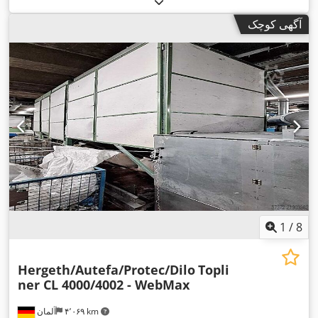
آگهی کوچک
1
/
8
Hergeth/Autefa/Protec/Dilo
Topli
ner CL 4000/4002 - WebMax
۴٬۰۶۹ km
آلمان