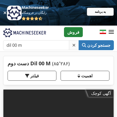
Machineseeker
به برنامه
رایگان در فروشگاه
فروش
جستجو کردن
دست دوم Dil 00 M
(۸۵٬۲۸۶)
اهمیت
فیلتر
آگهی کوچک