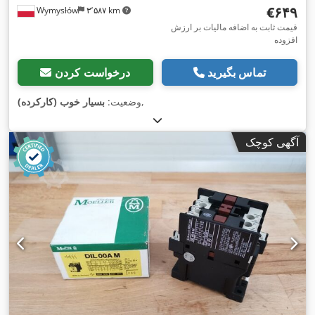
‎€۶۴۹
Wymysłów
۳٬۵۸۷ km
قیمت ثابت به اضافه مالیات بر ارزش
افزوده
تماس بگیرید
درخواست کردن
,
وضعیت:
بسیار خوب (کارکرده)
آگهی کوچک