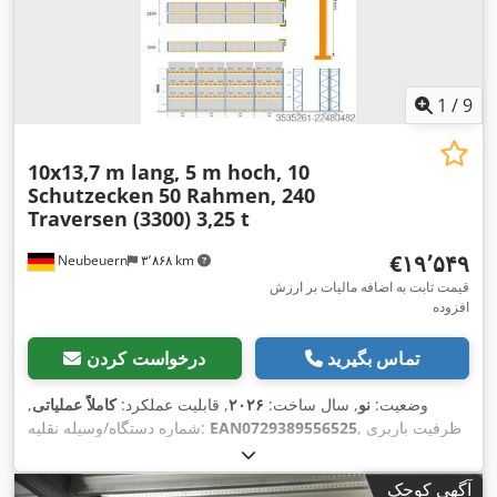
1
/
9
10x13,7 m lang, 5 m hoch, 10
Schutzecken
50 Rahmen, 240
Traversen (3300) 3,25 t
‎€۱۹٬۵۴۹
Neubeuern
۳٬۸۶۸ km
قیمت ثابت به اضافه مالیات بر ارزش
افزوده
تماس بگیرید
درخواست کردن
وضعیت:
نو
, سال ساخت:
۲۰۲۶
, قابلیت عملکرد:
کاملاً عملیاتی
,
, ظرفیت باربری
EAN0729389556525
شماره دستگاه/وسیله نقلیه:
هر بخش ذخیره‌سازی:
۳٬۲۵۰ کیلوگرم
, طول کل:
۱۳۷٬۰۰۰ میلی‌متر
,
بار برای هر جفت خرپا (حداکثر):
۳٬۲۵۰ کیلوگرم
, تعداد ردیف‌های
آگهی کوچک