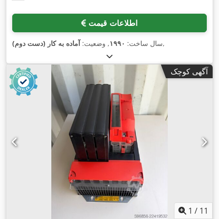
اطلاعات قیمت
,
سال ساخت:
۱۹۹۰
, وضعیت:
آماده به کار (دست دوم)
آگهی کوچک
1
/
11