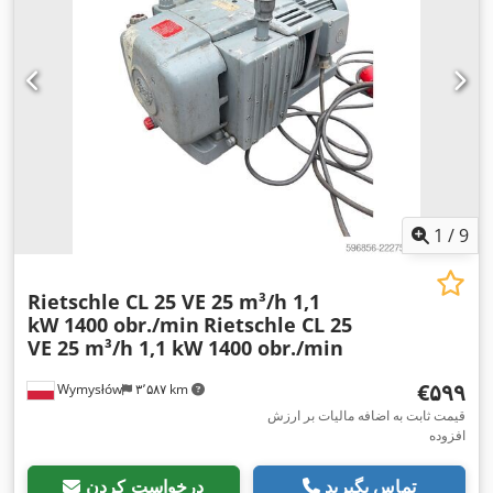
1
/
9
Rietschle CL 25 VE 25 m³/h 1,1
kW 1400 obr./min
Rietschle CL 25
VE 25 m³/h 1,1 kW 1400 obr./min
‎€۵۹۹
Wymysłów
۳٬۵۸۷ km
قیمت ثابت به اضافه مالیات بر ارزش
افزوده
تماس بگیرید
درخواست کردن