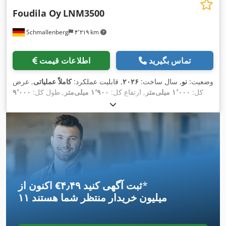
Foudila Oy
LNM3500
Schmallenberg
۴٬۲۱۹ km
تماس بگیرید
اطلاعات قیمت
وضعیت:
نو
, سال ساخت:
۲۰۲۶
, قابلیت عملکرد:
کاملاً عملیاتی
, عرض
کل:
۱٬۰۰۰ میلی‌متر
, ارتفاع کل:
۱٬۹۰۰ میلی‌متر
, طول کل:
۹٬۰۰۰
,
میلی‌متر
*
اکنون از ‎€۴٫۴۹ ثبت آگهی کنید
۱۱ میلیون خریدار
منتظر شما هستند