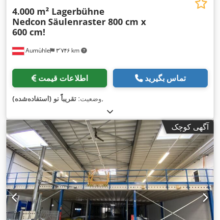
4.000 m² Lagerbühne
Nedcon
Säulenraster 800 cm x
600 cm!
Aumühle
۳٬۷۴۶ km
تماس بگیرید
اطلاعات قیمت
,
وضعیت:
تقریباً نو (استفاده‌شده)
آگهی کوچک