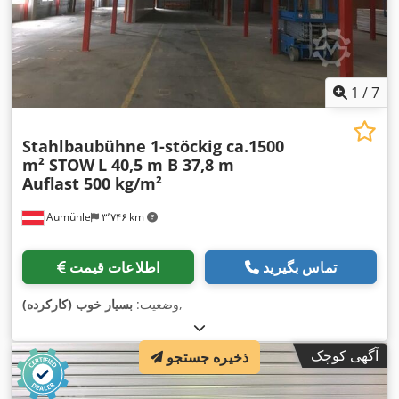
1
/
7
Stahlbaubühne 1-stöckig ca.1500
m² STOW
L 40,5 m B 37,8 m
Auflast 500 kg/m²
Aumühle
۳٬۷۴۶ km
تماس بگیرید
اطلاعات قیمت
,
وضعیت:
بسیار خوب (کارکرده)
آگهی کوچک
ذخیره جستجو