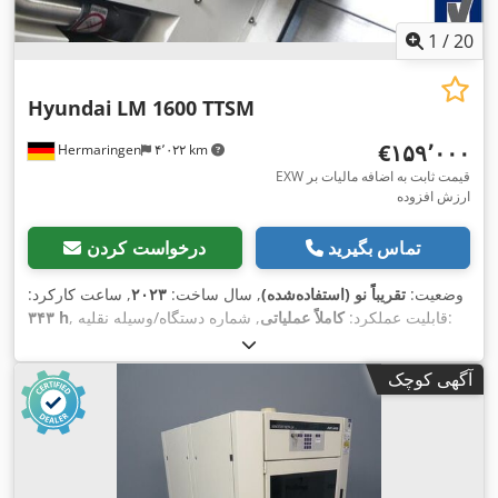
1
/
20
Hyundai
LM 1600 TTSM
‎€۱۵۹٬۰۰۰
Hermaringen
۴٬۰۲۲ km
EXW قیمت ثابت به اضافه مالیات بر
ارزش افزوده
تماس بگیرید
درخواست کردن
وضعیت:
تقریباً نو (استفاده‌شده)
, سال ساخت:
۲۰۲۳
, ساعت کارکرد:
, شماره دستگاه/وسیله نقلیه:
, قابلیت عملکرد:
کاملاً عملیاتی
۳۴۳ h
, طول تراشکاری:
۷۰۵ میلی‌متر
, قطر تراشکاری بر
G3791-0010
روی کشویی عرضی:
۲۹۰ میلی‌متر
, قطر تراشکاری:
۲۳۰ میلی‌متر
,
آگهی کوچک
توان موتور اسپیندل:
۲۰ وات
, سرعت اسپیندل (دقیقه):
۱۰ دور/دقیقه
,
حداکثر سرعت اسپیندل:
۶٬۰۰۰ دور/دقیقه
, سوراخ اسپیندل:
۵۱
۱۹۰ میلی‌متر
, مسافت حرکت
, مسافت جابجایی محور X:
میلی‌متر
۲۰ متر/دقیقه
, حرکت
, حرکت سریع محور X:
۷۰۰ میلی‌متر
محور Z:
۴۰ متر/دقیقه
, قطر میلگرد (حداکثر):
۵۱ میلی‌متر
,
سریع محور Z: