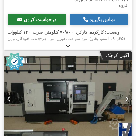
افزوده
تماس بگیرید
درخواست کردن
وضعیت:
کارکرده
, کارکرد:
۷۰٬۸۰۰ کیلومتر
, قدرت:
۱۴۰ کیلووات
(۱۹۰٫۳۵ اسب بخار)
, نوع سوخت:
دیزل
, نوع چرخ‌دنده:
خودکار
, وزن
کل:
۳٬۱۰۰ کیلوگرم
, ثبت‌نام اولیه:
۰۲/۲۰۲۲
, کلاس انتشار:
یورو ۶
,
, رنگ:
آبی
, سیستم تعلیق:
هوا
, تعداد صندلی‌ها:
۶
,
C
بهره‌وری انرژی:
آگهی کوچک
سوخت:
دیزل
, تجهیزات:
اِی‌بی‌اِس‎, تهویه مطبوع, در کشویی, رایانه‌ی
روی برد, سنسورهای پارکینگ, سیستم ایموبیلایزر, سیستم ناوبری,
فرمان هیدرولیک, فیلتر دوده, قفل مرکزی, چهار چرخ محرک, کروز
,
کنترل, کیسه هوا, گرم‌کن صندلی