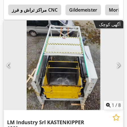
Mori Sei
Gildemeister
مراکز تراش و فرز CNC
a
آگهی کوچک
1
/
8
LM Industry Srl
KASTENKIPPER