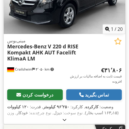
1
/
20
مینی‌بوس
Mercedes-Benz
V 220 d RISE
Kompakt AHK AUT Facelift
KlimaA LM
‎€۳۱٬۸۰۶
Crailsheim
۴٬۰۵۰ km
قیمت ثابت به اضافه مالیات بر ارزش
افزوده
تماس بگیرید
درخواست کردن
وضعیت:
کارکرده
, کارکرد:
۹۶٬۲۵۰ کیلومتر
, قدرت:
۱۲۰ کیلووات
(۱۶۳٫۱۵ اسب بخار)
, نوع سوخت:
دیزل
, نوع چرخ‌دنده:
خودکار
, وزن
کل:
۳٬۱۰۰ کیلوگرم
, ثبت‌نام اولیه:
۰۳/۲۰۲۲
, کلاس انتشار:
یورو ۶
,
رنگ:
سیاه
, سیستم تعلیق:
فولاد
, تعداد صندلی‌ها:
۷
, سوخت:
دیزل
,
آگهی کوچک