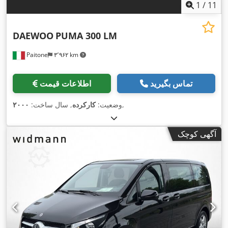
1
/
11
DAEWOO
PUMA 300 LM
Paitone
۳٬۹۶۲ km
تماس بگیرید
اطلاعات قیمت
,
وضعیت:
کارکرده
, سال ساخت:
۲۰۰۰
آگهی کوچک