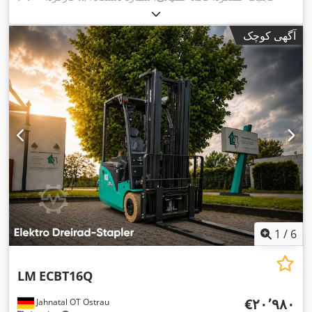
, نوع جریان ورودی:
سه فاز
, ولتاژ ورودی:
3.9 - 1200C
وسیله نقلیه:
, سطح فیلتر:
۴۰ متر مربع
, ظرفیت مکش:
۱٬۵۰۰ متر مکعب/
۴۰۰ V
آگهی کوچک
, اتصال هوای فشرده:
۵ میله
, قدرت:
۳
۳٬۰۰۰ Pa
ساعت
, فشار منفی:
,
کیلووات (۴٫۰۸ اسب بخار)
, قطر اتصال استخراج:
۲۰۰ میلی‌متر
1
/
6
LM
ECBT16Q
‎€۲۰٬۹۸۰
Jahnatal OT Ostrau