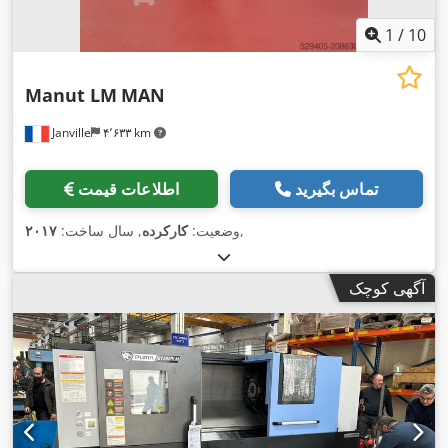
1
/
10
Manut LM
MAN
Janville
۴٬۶۳۳ km
تماس بگیرید
اطلاعات قیمت
,
وضعیت:
کارکرده
, سال ساخت:
۲۰۱۷
آگهی کوچک