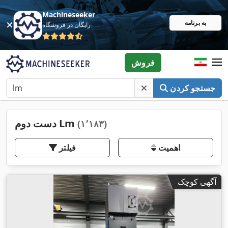
Machineseeker
به برنامه
رایگان در فروشگاه
فروش
جستجو کردن
دست دوم Lm
(۱٬۱۸۳)
اهمیت
فیلتر
آگهی کوچک