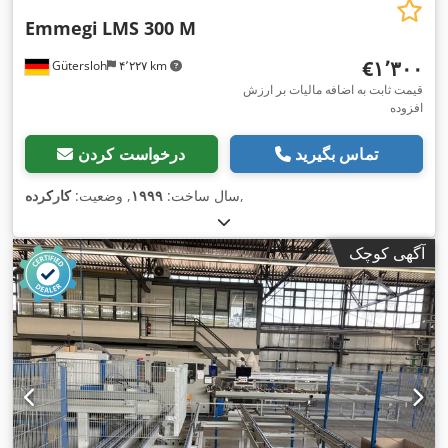
Emmegi
LMS 300 M
‎€۱٬۳۰۰
Gütersloh
۴٬۲۲۷ km
قیمت ثابت به اضافه مالیات بر ارزش
افزوده
تماس بگیرید
درخواست کردن
,
سال ساخت:
۱۹۹۹
, وضعیت:
کارکرده
آگهی کوچک