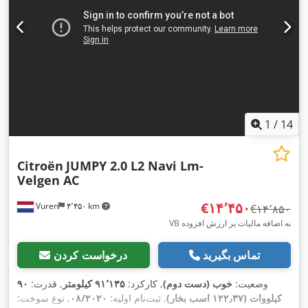
1
/
14
Citroën
JUMPY 2.0 L2 Navi Lm-
Velgen AC
‎€۱۴٬۴۵۰
Vuren
۴٬۴۵۰ km
‎€۱۴٬۸۵۰
VB به اضافه مالیات بر ارزش افزوده
تماس بگیرید
درخواست کردن
وضعیت:
خوب (دست دوم)
, کارکرد:
۹۱٬۱۳۵ کیلومتر
, قدرت:
۹۰
کیلووات (۱۲۲٫۳۷ اسب بخار)
, ثبت‌نام اولیه:
۰۸/۲۰۲۰
, نوع سوخت: