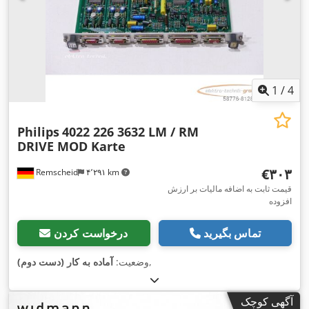
1
/
4
Philips
4022 226 3632 LM / RM
DRIVE MOD Karte
‎€۳۰۳
Remscheid
۴٬۲۹۱ km
قیمت ثابت به اضافه مالیات بر ارزش
افزوده
تماس بگیرید
درخواست کردن
,
وضعیت:
آماده به کار (دست دوم)
آگهی کوچک