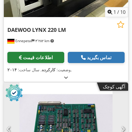
1
/
10
DAEWOO
LYNX 220 LM
Ennepetal
۴٬۲۸۲ km
تماس بگیرید
اطلاعات قیمت
,
وضعیت:
کارکرده
, سال ساخت:
۲۰۱۴
آگهی کوچک