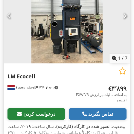
1
/
7
LM
Ecocell
‎€۴٬۸۹۹
Soerendonk
۴٬۴۰۴ km
EXW VB به اضافه مالیات بر ارزش
افزوده
تماس بگیرید
درخواست کردن
وضعیت:
تعمیر شده در کارگاه (کارکرده)
, سال ساخت:
۲۰۱۹
, ساعت
, قابلیت عملکرد:
کاملاً عملیاتی
, شماره دستگاه/
۶٬۷۰۰ h
کارکرد: