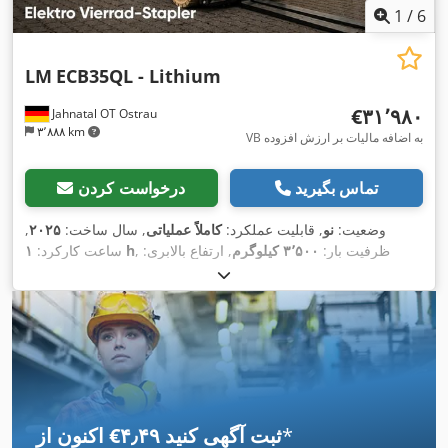
1
/
6
LM
ECB35QL - Lithium
‎€۳۱٬۹۸۰
Jahnatal OT Ostrau
۳٬۸۸۸ km
VB به اضافه مالیات بر ارزش افزوده
تماس بگیرید
درخواست کردن
وضعیت:
نو
, قابلیت عملکرد:
کاملاً عملیاتی
, سال ساخت:
۲۰۲۵
,
, ظرفیت بار:
۳٬۵۰۰ کیلوگرم
, ارتفاع بالابری:
۱ h
ساعت کارکرد:
۵٬۵۰۰ میلی‌متر
, برداشت آزاد:
۱٬۶۷۳ میلی‌متر
, نوع سوخت:
برقی
,
نوع دکل:
تریپلکس
, ارتفاع سازه:
۲٬۷۵۲ میلی‌متر
, عرض شاسی
شاخک:
۱٬۱۰۰ میلی‌متر
, طول شاخک‌ها:
۱٬۱۵۰ میلی‌متر
, وزن خالی:
, نوع سیستم انتقال قدرت:
۴٬۸۹۰ کیلوگرم
, طول کل:
۲٬۷۴۸ میلی‌متر
,
, عرض ساخت:
۱٬۲۳۰ میلی‌متر
Elektro
*
اکنون از ‎€۴٫۴۹ ثبت آگهی کنید