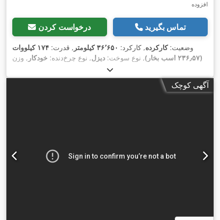
افزوده
تماس بگیرید
درخواست کردن
وضعیت:
کارکرده
, کارکرد:
۳۶٬۶۵۰ کیلومتر
, قدرت:
۱۷۴ کیلووات
(۲۳۶٫۵۷ اسب بخار)
, نوع سوخت:
دیزل
, نوع چرخ‌دنده:
خودکار
, وزن
کل:
۳٬۲۰۰ کیلوگرم
, ثبت‌نام اولیه:
۰۴/۲۰۲۵
, کلاس انتشار:
یورو ۶
,
رنگ:
سیاه
, سیستم تعلیق:
فولاد
, تعداد صندلی‌ها:
۸
, سوخت:
دیزل
,
آگهی کوچک
تجهیزات:
اِی‌بی‌اِس‎, بخاری پارکینگ, تهویه مطبوع, در کشویی, رایانه‌ی
روی برد, سنسورهای پارکینگ, سیستم ایموبیلایزر, سیستم ناوبری,
فرمان هیدرولیک, فیلتر دوده, قفل مرکزی, کروز کنترل, کنترل
,
کشش, کیسه هوا, گرم‌کن صندلی