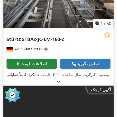
1
/
50
Stürtz
STBAZ-JC-LM-160-Z
Gütersloh
۴٬۲۲۶ km
تماس بگیرید
اطلاعات قیمت
,
وضعیت:
کارکرده
, سال ساخت:
۲۰۱۰
, قابلیت عملکرد:
کاملاً عملیاتی
آگهی کوچک