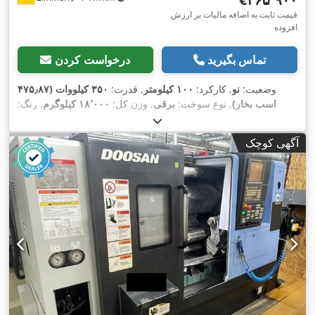
قیمت ثابت به اضافه مالیات بر ارزش
افزوده
تماس بگیرید
درخواست کردن
وضعیت:
نو
, کارکرد:
۱۰۰ کیلومتر
, قدرت:
۳۵۰ کیلووات (۴۷۵٫۸۷
اسب بخار)
, نوع سوخت:
برقی
, وزن کل:
۱۸٬۰۰۰ کیلوگرم
, رنگ:
سفید
, نوع چرخ‌دنده:
خودکار
, کلاس انتشار:
یورو ۶
, تجهیزات:
برنامه
,
پایداری الکترونیکی (ESP), سیستم ناوبری
آگهی کوچک