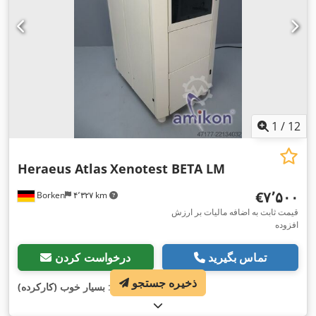
,
وزن کل:
۸٬۲۰۰ کیلوگرم
1
/
12
Heraeus Atlas
Xenotest BETA LM
‎€۷٬۵۰۰
Borken
۴٬۳۲۷ km
قیمت ثابت به اضافه مالیات بر ارزش
افزوده
تماس بگیرید
درخواست کردن
ذخیره جستجو
,
وضعیت:
بسیار خوب (کارکرده)