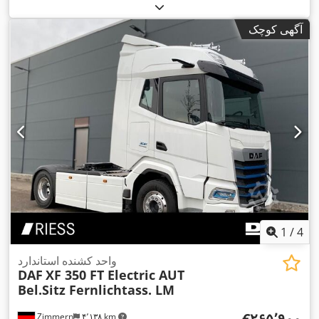
, فاصله بین دو
4x2
, پیکربندی محور:
215/60R17
دیزل
, سایز تایر:
محور:
۳٬۲۸۰ میلی‌متر
, سوخت:
دیزل
, رنگ:
خاکستری
, کابین راننده:
آگهی کوچک
کابین روزانه
, نوع چرخ‌دنده:
مکانیکی
, تعداد دنده‌ها:
۶
, کلاس انتشار:
یورو ۶
, تعداد صندلی‌ها:
۳
, طول کل:
۵٬۰۷۰ میلی‌متر
, عرض کل:
۱٬۹۲۰ میلی‌متر
, ارتفاع کل:
۱٬۹۴۰ میلی‌متر
, طول فضای بارگیری:
۲٬۱۰۰ میلی‌متر
, عرض فضای بارگیری:
۱٬۶۲۰ میلی‌متر
, ارتفاع فضای
Apple
, تجهیزات:
بارگیری:
۱٬۳۰۰ میلی‌متر
, سال ساخت:
۲۰۲۰
CarPlay, آینه برقی, اتصال یدک‌کش, اِی‌بی‌اِس‎, بلوتوث, تنظیم برقی
پنجره, تهویه مطبوع, سیستم ناوبری, قفل مرکزی, کروز کنترل, کنترل
,
کشش
1
/
4
واحد کشنده استاندارد
DAF
XF 350 FT Electric AUT
Bel.Sitz Fernlichtass. LM
‎€۲۶۵٬۹۰۰
Zimmern
۴٬۱۳۸ km