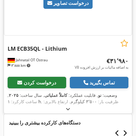
درخواست تصاویر
LM
ECB35QL - Lithium
‎€۳۱٬۹۸۰
Jahnatal OT Ostrau
۳٬۸۸۸ km
VB به اضافه مالیات بر ارزش افزوده
تماس بگیرید
درخواست کردن
وضعیت:
نو
, قابلیت عملکرد:
کاملاً عملیاتی
, سال ساخت:
۲۰۲۵
,
, ظرفیت بار:
۳٬۵۰۰ کیلوگرم
, ارتفاع بالابری:
۱ h
ساعت کارکرد:
۳٬۳۰۰ میلی‌متر
, برداشت آزاد:
۱۴۵ میلی‌متر
, نوع سوخت:
برقی
, نوع
دکل:
سیمپلکس
, ارتفاع سازه:
۲٬۳۳۵ میلی‌متر
, عرض شاسی شاخک:
۱٬۱۰۰ میلی‌متر
, طول شاخک‌ها:
۱٬۱۵۰ میلی‌متر
, وزن خالی:
۴٬۸۹۰
دستگاه‌های کارکرده بیشتری را ببینید
, نوع سیستم انتقال قدرت:
کیلوگرم
, طول کل:
۲٬۷۴۸ میلی‌متر
,
, عرض ساخت:
۱٬۲۳۰ میلی‌متر
Elektro