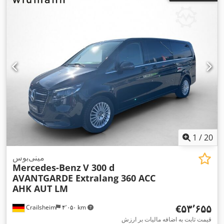
1
/
20
مینی‌بوس
Mercedes-Benz
V 300 d
AVANTGARDE Extralang 360 ACC
AHK AUT LM
‎€۵۳٬۶۵۵
Crailsheim
۴٬۰۵۰ km
قیمت ثابت به اضافه مالیات بر ارزش