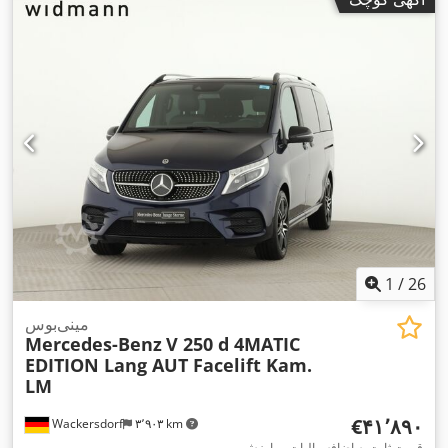
تجهیزات:
اِی‌بی‌اِس‎, تهویه مطبوع, در کشویی, رایانه‌ی روی برد,
فرمان هیدرولیک, فیلتر دوده, قفل مرکزی, کروز کنترل, کیسه هوا,
,
گرم‌کن صندلی
1
/
26
مینی‌بوس
Mercedes-Benz
V 250 d 4MATIC
EDITION Lang AUT Facelift Kam.
LM
‎€۴۱٬۸۹۰
Wackersdorf
۳٬۹۰۳ km
قیمت ثابت به اضافه مالیات بر ارزش