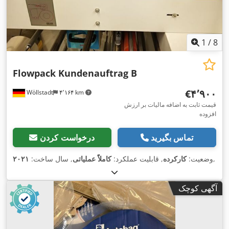
1
/
8
Flowpack Kundenauftrag B
‎€۴٬۹۰۰
Wöllstadt
۴٬۱۶۴ km
قیمت ثابت به اضافه مالیات بر ارزش
افزوده
تماس بگیرید
درخواست کردن
,
وضعیت:
کارکرده
, قابلیت عملکرد:
کاملاً عملیاتی
, سال ساخت:
۲۰۲۱
آگهی کوچک