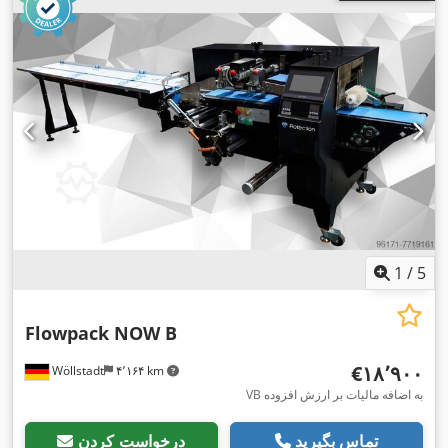
1
/
5
Flowpack NOW B
‎€۱۸٬۹۰۰
Wöllstadt
۴٬۱۶۴ km
VB به اضافه مالیات بر ارزش افزوده
تماس بگیرید
درخواست کردن