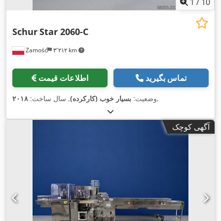
1
/
10
Schur
Star 2060-C
Zamość
۳٬۲۱۲ km
تماس بگیرید
اطلاعات قیمت
,
وضعیت:
بسیار خوب (کارکرده)
, سال ساخت:
۲۰۱۸
آگهی کوچک