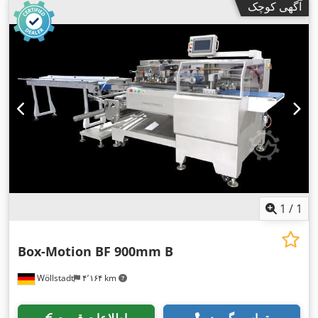
آگهی کوچک
1
/
1
Box-Motion BF 900mm B
Wöllstadt
۴٬۱۶۴ km