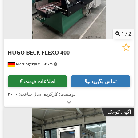
1
/
2
HUGO BECK FLEXO 400
Metzingen
۴٬۰۹۲ km
تماس بگیرید
اطلاعات قیمت
,
وضعیت:
کارکرده
, سال ساخت:
۲۰۰۰
آگهی کوچک