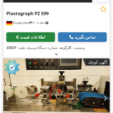
Plastograph
PZ 599
Emskirchen
۴٬۰۱۱ km
تماس بگیرید
اطلاعات قیمت
,
وضعیت:
کارکرده
, شماره دستگاه/وسیله نقلیه:
22027
آگهی کوچک