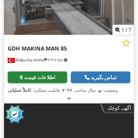
1
/
7
GDH MAKINA
MAN 85
Boğazköy İstiklal
۲٬۴۱۲ km
تماس بگیرید
اطلاعات قیمت
,
وضعیت:
نو
, سال ساخت:
۲۰۲۶
, قابلیت عملکرد:
کاملاً عملیاتی
آگهی کوچک