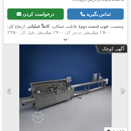
تماس بگیرید
درخواست کردن
وضعیت:
خوب (دست دوم)
, قابلیت عملکرد:
کاملاً عملیاتی
, ارتفاع کل:
۱٬۵۰۰ میلی‌متر
, عرض کل:
۱٬۷۰۰ میلی‌متر
, طول کل:
۲٬۲۵۰
میلی‌متر
, نوع جریان ورودی:
سه فاز
, وزن کل:
۵۰۰ کیلوگرم
, عرض
فیلم:
۶۵۰ میلی‌متر
, اتصال هوای فشرده:
۶ میله
, ولتاژ ورودی:
۴۰۰
آگهی کوچک
, ارتفاع محصول (حداکثر):
۱۹۹ میلی‌متر
, توان اسمی:
۴٫۵ کیلووات
V
,
(۶٫۱۲ اسب بخار)