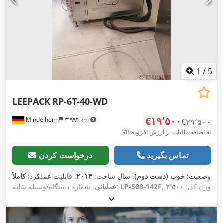
1
/
5
LEEPACK
RP-6T-40-WD
‎€۱۹٬۵۰۰
Mindelheim
۳٬۹۹۴ km
‎€۲۹٬۵۰۰
VB به اضافه مالیات بر ارزش افزوده
تماس بگیرید
درخواست کردن
وضعیت:
خوب (دست دوم)
, سال ساخت:
۲۰۱۴
, قابلیت عملکرد:
کاملاً
, وزن کل:
۲٬۵۰۰
LP-S08-142F
, شماره دستگاه/وسیله نقلیه:
عملیاتی
کیلوگرم
, توان اسمی:
۵ کیلووات (۶٫۸۰ اسب بخار)
, تجهیزات:
,
مستندات / راهنما