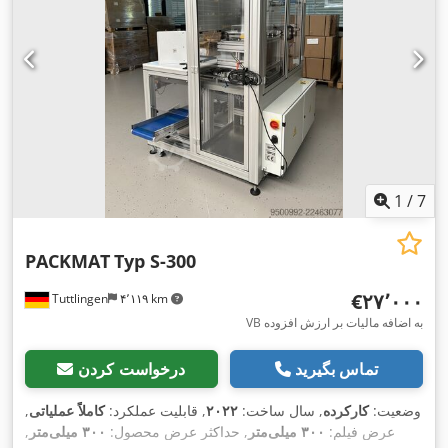
1
/
7
PACKMAT
Typ S-300
‎€۲۷٬۰۰۰
Tuttlingen
۴٬۱۱۹ km
VB به اضافه مالیات بر ارزش افزوده
تماس بگیرید
درخواست کردن
وضعیت:
کارکرده
, سال ساخت:
۲۰۲۲
, قابلیت عملکرد:
کاملاً عملیاتی
,
عرض فیلم:
۳۰۰ میلی‌متر
, حداکثر عرض محصول:
۳۰۰ میلی‌متر
,