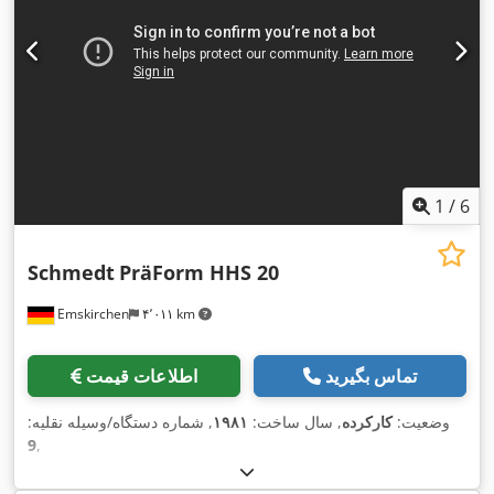
1
/
6
Schmedt
PräForm HHS 20
Emskirchen
۴٬۰۱۱ km
تماس بگیرید
اطلاعات قیمت
وضعیت:
کارکرده
, سال ساخت:
۱۹۸۱
, شماره دستگاه/وسیله نقلیه:
9
,