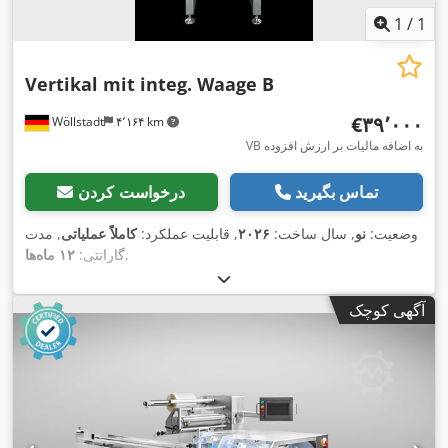
1
/
1
Vertikal mit integ. Waage B
‎€۳۹٬۰۰۰
Wöllstadt
۴٬۱۶۴ km
VB به اضافه مالیات بر ارزش افزوده
تماس بگیرید
درخواست کردن
وضعیت:
نو
, سال ساخت:
۲۰۲۶
, قابلیت عملکرد:
کاملاً عملیاتی
, مدت
,
گارانتی:
۱۲ ماه‌ها
آگهی کوچک