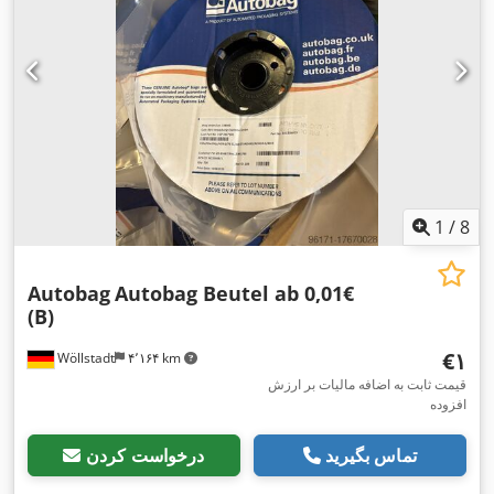
1
/
8
Autobag
Autobag Beutel ab 0,01€
(B)
‎€۱
Wöllstadt
۴٬۱۶۴ km
قیمت ثابت به اضافه مالیات بر ارزش
افزوده
تماس بگیرید
درخواست کردن