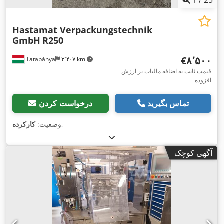
Hastamat Verpackungstechnik
GmbH
R250
‎€۸٬۵۰۰
Tatabánya
۳٬۴۰۷ km
قیمت ثابت به اضافه مالیات بر ارزش
افزوده
تماس بگیرید
درخواست کردن
,
وضعیت:
کارکرده
آگهی کوچک