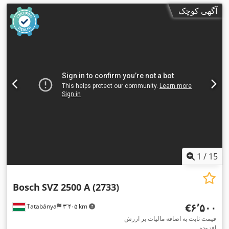
آگهی کوچک
1
/
15
Bosch
SVZ 2500 A (2733)
‎€۶٬۵۰۰
Tatabánya
۳٬۴۰۵ km
قیمت ثابت به اضافه مالیات بر ارزش
افزوده