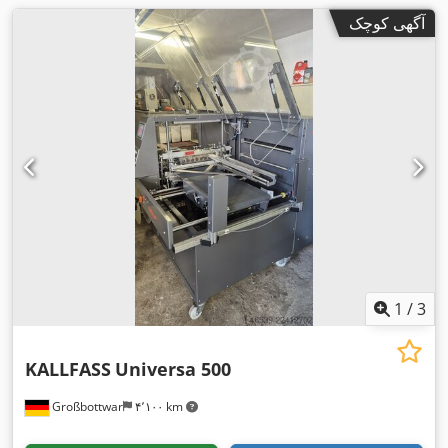
آگهی کوچک
1
/
3
KALLFASS
Universa 500
Großbottwar
۴٬۱۰۰ km