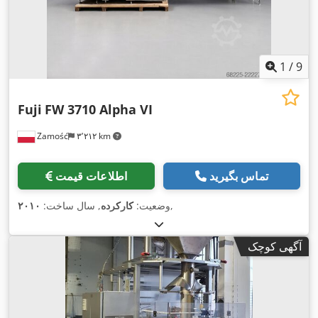
1
/
9
Fuji
FW 3710 Alpha VI
Zamość
۳٬۲۱۲ km
تماس بگیرید
اطلاعات قیمت
,
وضعیت:
کارکرده
, سال ساخت:
۲۰۱۰
آگهی کوچک