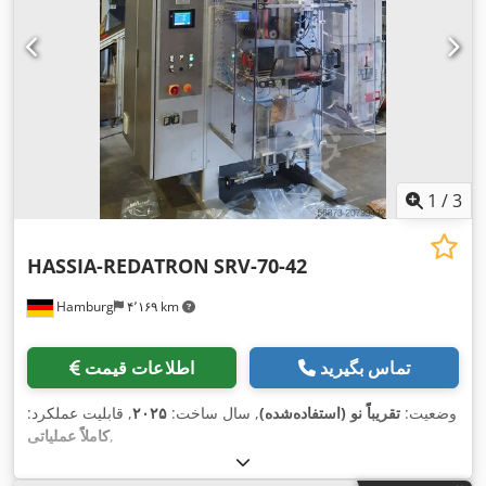
1
/
3
HASSIA-REDATRON
SRV-70-42
Hamburg
۴٬۱۶۹ km
تماس بگیرید
اطلاعات قیمت
وضعیت:
تقریباً نو (استفاده‌شده)
, سال ساخت:
۲۰۲۵
, قابلیت عملکرد:
,
کاملاً عملیاتی