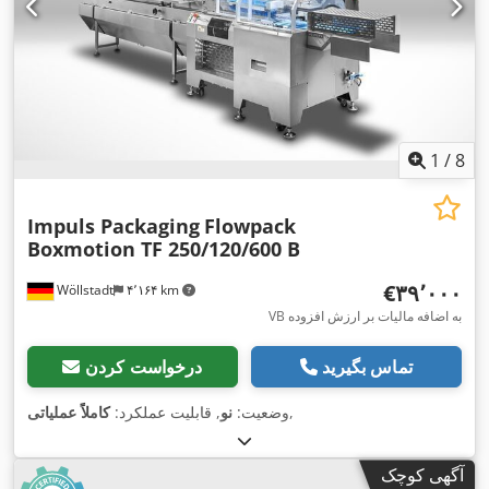
1
/
8
Impuls Packaging
Flowpack
Boxmotion TF 250/120/600 B
‎€۳۹٬۰۰۰
Wöllstadt
۴٬۱۶۴ km
VB به اضافه مالیات بر ارزش افزوده
تماس بگیرید
درخواست کردن
,
وضعیت:
نو
, قابلیت عملکرد:
کاملاً عملیاتی
آگهی کوچک