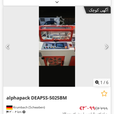
حداقل طول محصول:
۱۰۰ میلی‌متر
, حداقل عرض محصول:
۸۰
میلی‌متر
, حداکثر طول محصول:
۵۰۰ میلی‌متر
, تجهیزات:
مستندات /
آگهی کوچک
,
راهنما
1
/
6
alphapack
DEAPSS-5025BM
‎€۴٬۰۹۹
Krumbach (Schwaben)
‎€۴٬۲۹۹
۴٬۰۰۴ km
VB به اضافه مالیات بر ارزش افزوده