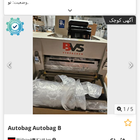
,
وضعیت:
نو
آگهی کوچک
1
/
5
Autobag
Autobag B
Wöllstadt
۴٬۱۶۴ km