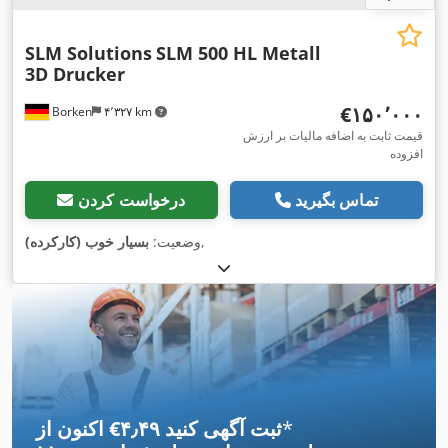
SLM Solutions
SLM 500 HL Metall
3D Drucker
‎€۱۵۰٬۰۰۰
Borken
۴٬۳۲۷ km
قیمت ثابت به اضافه مالیات بر ارزش
افزوده
تماس بگیرید
درخواست کردن
,
وضعیت:
بسیار خوب (کارکرده)
*
اکنون از ‎€۴٫۴۹ ثبت آگهی کنید