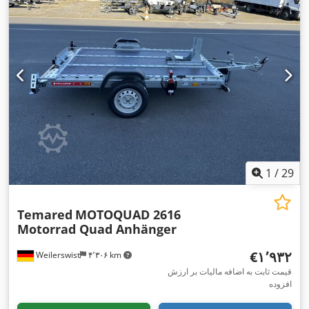
,
ترمزدار
, سال ساخت:
۲۰۲۵
1
/
29
Temared
MOTOQUAD 2616
Motorrad Quad Anhänger
‎€۱٬۹۳۲
Weilerswist
۴٬۳۰۶ km
قیمت ثابت به اضافه مالیات بر ارزش
افزوده