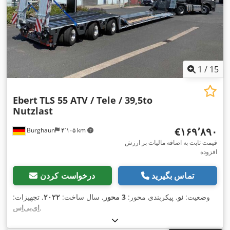
1
/
15
Ebert
TLS 55 ATV / Tele / 39,5to
Nutzlast
‎€۱۶۹٬۸۹۰
Burghaun
۴٬۱۰۵ km
قیمت ثابت به اضافه مالیات بر ارزش
افزوده
تماس بگیرید
درخواست کردن
وضعیت:
نو
, پیکربندی محور:
3 محور
, سال ساخت:
۲۰۲۲
, تجهیزات:
,