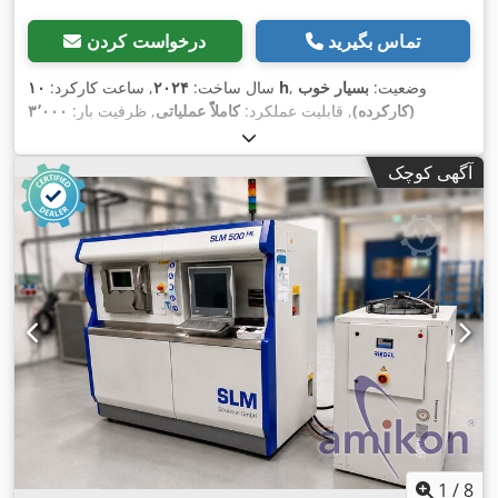
تماس بگیرید
درخواست کردن
, وضعیت:
بسیار خوب
۱۰ h
سال ساخت:
۲۰۲۴
, ساعت کارکرد:
(کارکرده)
, قابلیت عملکرد:
کاملاً عملیاتی
, ظرفیت بار:
۳٬۰۰۰
,
کیلوگرم
, شماره دستگاه/وسیله نقلیه:
0000
آگهی کوچک
1
/
8