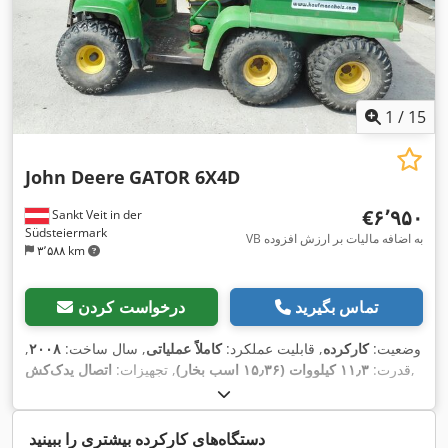
1
/
15
John Deere
GATOR 6X4D
‎€۶٬۹۵۰
Sankt Veit in der
Südsteiermark
VB به اضافه مالیات بر ارزش افزوده
۳٬۵۸۸ km
تماس بگیرید
درخواست کردن
وضعیت:
کارکرده
, قابلیت عملکرد:
کاملاً عملیاتی
, سال ساخت:
۲۰۰۸
,
,
قدرت:
۱۱٫۳ کیلووات (۱۵٫۳۶ اسب بخار)
, تجهیزات:
اتصال یدک‌کش
دستگاه‌های کارکرده بیشتری را ببینید