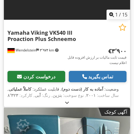
1
/
15
Yamaha
Viking VK540 III
Proaction Plus Schneemo
‎€۳٬۹۰۰
Wendelstein
۳٬۹۷۴ km
قیمت ثابت مالیات بر ارزش افزوده قابل
اعلام نیست
تماس بگیرید
درخواست کردن
وضعیت:
آماده به کار (دست دوم)
, قابلیت عملکرد:
کاملاً عملیاتی
,
سال ساخت:
۲۰۰۱
, نوع سوخت:
بنزین
, رنگ:
آبی
, کارکرد:
۸٬۳۲۳
,
کیلومتر
, وزن عملیاتی:
۳۱۹ کیلوگرم
, تجهیزات:
روشنایی
آگهی کوچک