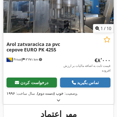
1
/
10
Arol zatvaracica za pvc
cepove
EURO PK 4255
‎€۸٬۰۰۰
Privalj
۳٬۳۷۱ km
قیمت ثابت به اضافه مالیات بر ارزش
افزوده
تماس بگیرید
درخواست کردن
,
وضعیت:
خوب (دست دوم)
, سال ساخت:
۱۹۹۶
مهر اعتماد