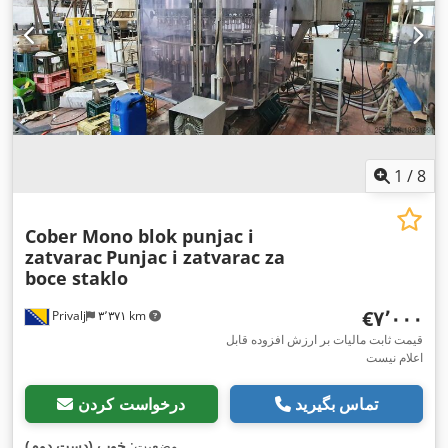
1
/
8
Cober Mono blok punjac i
zatvarac
Punjac i zatvarac za
boce staklo
‎€۷٬۰۰۰
Privalj
۳٬۳۷۱ km
قیمت ثابت مالیات بر ارزش افزوده قابل
اعلام نیست
تماس بگیرید
درخواست کردن
,
وضعیت:
خوب (دست دوم)