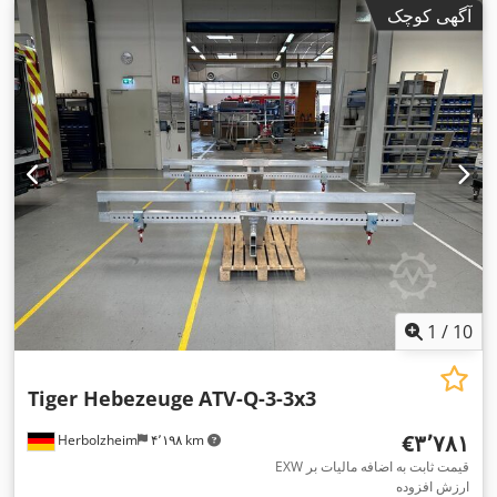
آگهی کوچک
1
/
10
Tiger Hebezeuge
ATV-Q-3-3x3
‎€۳٬۷۸۱
Herbolzheim
۴٬۱۹۸ km
EXW قیمت ثابت به اضافه مالیات بر
ارزش افزوده