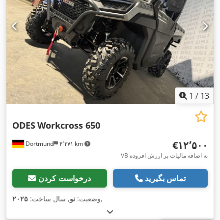
1
/
13
ODES
Workcross 650
‎€۱۲٬۵۰۰
Dortmund
۴٬۲۷۱ km
VB به اضافه مالیات بر ارزش افزوده
تماس بگیرید
درخواست کردن
,
وضعیت:
نو
, سال ساخت:
۲۰۲۵