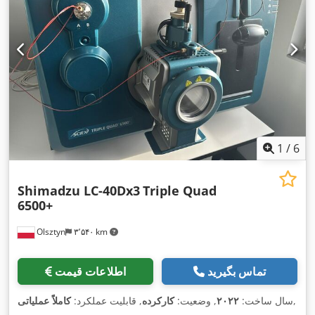
1
/
6
Shimadzu LC-40Dx3
Triple Quad
6500+
Olsztyn
۳٬۵۴۰ km
تماس بگیرید
اطلاعات قیمت
,
سال ساخت:
۲۰۲۲
, وضعیت:
کارکرده
, قابلیت عملکرد:
کاملاً عملیاتی