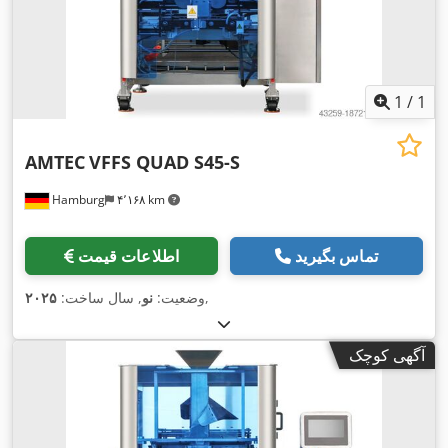
1
/
1
AMTEC
VFFS QUAD S45-S
Hamburg
۴٬۱۶۸ km
تماس بگیرید
اطلاعات قیمت
,
وضعیت:
نو
, سال ساخت:
۲۰۲۵
آگهی کوچک