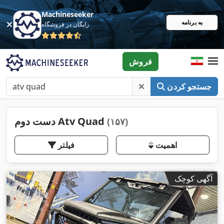
Machineseeker
به برنامه
رایگان در فروشگاه
فروش
جستجو کردن
دست دوم Atv Quad
(۱۵۷)
اهمیت
فیلتر
آگهی کوچک