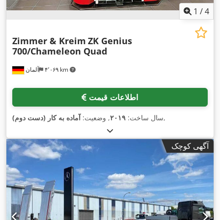
1
/
4
Zimmer & Kreim
ZK Genius
700/Chameleon Quad
۴٬۰۶۹ km
آلمان
اطلاعات قیمت
,
سال ساخت:
۲۰۱۹
, وضعیت:
آماده به کار (دست دوم)
آگهی کوچک