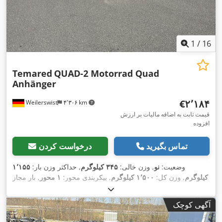
1
/
16
Temared
QUAD-2 Motorrad Quad
Anhänger
‎€۲٬۱۸۴
Weilerswist
۴٬۳۰۶ km
قیمت ثابت به اضافه مالیات بر ارزش
افزوده
تماس بگیرید
درخواست کردن
وضعیت:
نو
, وزن خالی:
۳۴۵ کیلوگرم
, حداکثر وزن بار:
۱٬۱۵۵
کیلوگرم
, وزن کل:
۱٬۵۰۰ کیلوگرم
, پیکربندی محور:
۱ محور
, بار مجاز
محور (محور 1):
۱٬۵۰۰ کیلوگرم
, طول فضای بارگیری:
۳٬۰۵۰
میلی‌متر
, عرض فضای بارگیری:
۱٬۹۴۰ میلی‌متر
, طول کل:
۴٬۴۶۰
آگهی کوچک
میلی‌متر
, عرض کل:
۲٬۰۵۰ میلی‌متر
, سیستم تعلیق:
دیگر
, سایز تایر:
, حداکثر سرعت:
۸۰ کیلومتر/ساعت
, ترمز تریلر:
تریلر
195/55 R10C