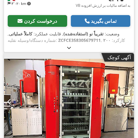
۴٬۰۲۰ km
VB به اضافه مالیات بر ارزش افزوده
تماس بگیرید
درخواست کردن
وضعیت:
تقریباً نو (استفاده‌شده)
, قابلیت عملکرد:
کاملاً عملیاتی
,
, کارکرد:
۲۰۰
ZCFCE358305679711
شماره دستگاه/وسیله نقلیه:
کیلومتر
, ثبت‌نام اولیه:
۰۱/۲۰۲۵
, نوع سوخت:
دیزل
, وضعیت تایرها:
, رنگ:
سفید
, نوع
۰۱/۲۰۲۹
, بازرسی بعدی (TÜV):
۱۰۰ درصد
آگهی کوچک
چرخ‌دنده:
مکانیکی
, تعداد دنده‌ها:
۶
, کلاس انتشار:
یورو ۶
, تعداد
,
اِی‌بی‌اِس‎, کیسه هوا
صندلی‌ها:
۳
, سال ساخت:
۲۰۲۵
, تجهیزات: