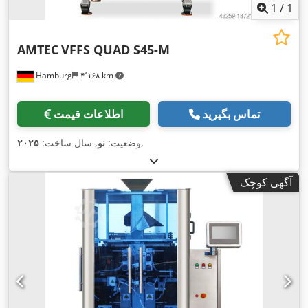
1
/
1
AMTEC
VFFS QUAD S45-M
Hamburg
۴٬۱۶۸ km
تماس بگیرید
اطلاعات قیمت
,
وضعیت:
نو
, سال ساخت:
۲۰۲۵
آگهی کوچک