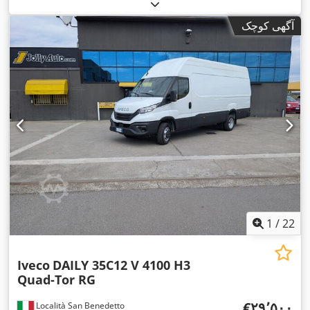
آگهی کوچک
1
/
22
Iveco
DAILY 35C12 V 4100 H3
Quad-Tor RG
‎€۲۹٬۵۰۰
Località San Benedetto