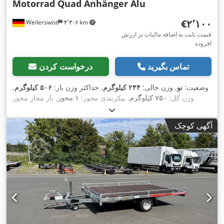
Motorrad Quad Anhänger Alu
‎€۲٬۱۰۰
Weilerswist
۴٬۳۰۶ km
قیمت ثابت به اضافه مالیات بر ارزش
افزوده
تماس بگیرید
درخواست کردن
وضعیت:
نو
, وزن خالی:
۲۴۴ کیلوگرم
, حداکثر وزن بار:
۵۰۶ کیلوگرم
,
وزن کل:
۷۵۰ کیلوگرم
, پیکربندی محور:
۱ محور
, بار مجاز محور
(محور 1):
۷۵۰ کیلوگرم
, طول فضای بارگیری:
۲٬۲۵۰ میلی‌متر
, عرض
فضای بارگیری:
۱٬۶۰۰ میلی‌متر
, طول کل:
۳٬۶۰۰ میلی‌متر
, عرض
آگهی کوچک
, حداکثر سرعت:
۱۰۰
155/70 R13
کل:
۲٬۱۵۵ میلی‌متر
, سایز تایر:
,
کیلومتر/ساعت
, ترمز تریلر:
تریلر بدون ترمز