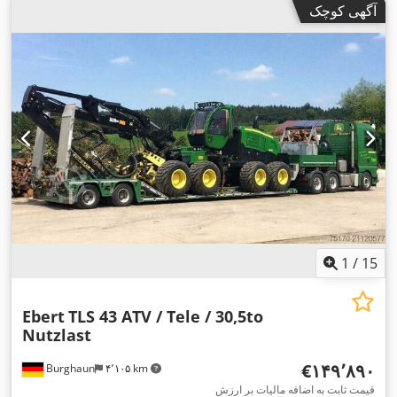
آگهی کوچک
1
/
15
Ebert
TLS 43 ATV / Tele / 30,5to
Nutzlast
‎€۱۴۹٬۸۹۰
Burghaun
۴٬۱۰۵ km
قیمت ثابت به اضافه مالیات بر ارزش