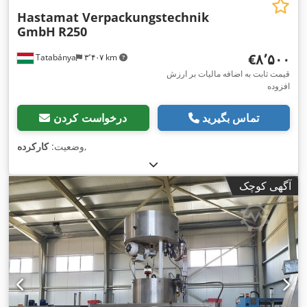
Hastamat Verpackungstechnik
GmbH
R250
‎€۸٬۵۰۰
Tatabánya
۳٬۴۰۷ km
قیمت ثابت به اضافه مالیات بر ارزش
افزوده
تماس بگیرید
درخواست کردن
,
وضعیت:
کارکرده
آگهی کوچک