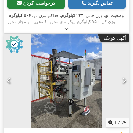
تماس بگیرید
درخواست کردن
وضعیت:
نو
, وزن خالی:
۲۴۴ کیلوگرم
, حداکثر وزن بار:
۵۰۶ کیلوگرم
,
وزن کل:
۷۵۰ کیلوگرم
, پیکربندی محور:
۱ محور
, بار مجاز محور
(محور 1):
۷۵۰ کیلوگرم
, طول فضای بارگیری:
۲٬۲۵۰ میلی‌متر
, عرض
فضای بارگیری:
۱٬۶۰۰ میلی‌متر
, طول کل:
۳٬۶۰۰ میلی‌متر
, عرض
آگهی کوچک
, حداکثر سرعت:
۱۰۰
155/70 R13
کل:
۲٬۱۵۵ میلی‌متر
, سایز تایر:
,
کیلومتر/ساعت
, ترمز تریلر:
تریلر بدون ترمز
1
/
25