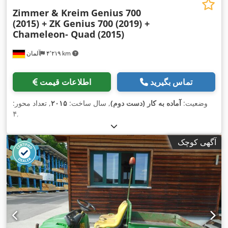
Zimmer & Kreim
Genius 700
(2015) + ZK Genius 700 (2019) +
Chameleon- Quad (2015)
۴٬۲۱۹ km
آلمان
تماس بگیرید
اطلاعات قیمت
وضعیت:
آماده به کار (دست دوم)
, سال ساخت:
۲۰۱۵
, تعداد محور:
۴
,
آگهی کوچک