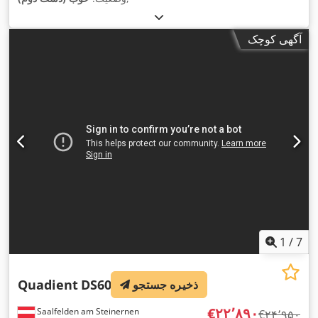
آگهی کوچک
1
/
7
Quadient
DS600i
ذخیره جستجو
‎€۲۲٬۸۹۰
Saalfelden am Steinernen
‎€۲۴٬۹۵۰