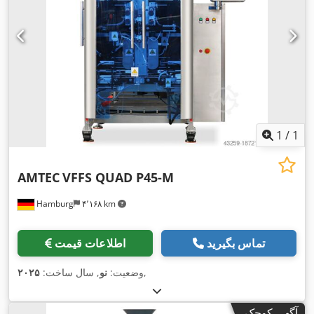
1
/
1
AMTEC
VFFS QUAD P45-M
Hamburg
۴٬۱۶۸ km
تماس بگیرید
اطلاعات قیمت
,
وضعیت:
نو
, سال ساخت:
۲۰۲۵
آگهی کوچک