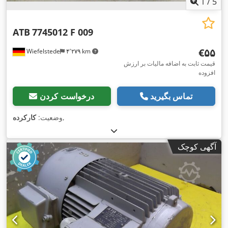
1
/
5
ATB
7745012 F 009
‎€۵۵
Wiefelstede
۴٬۲۷۹ km
قیمت ثابت به اضافه مالیات بر ارزش
افزوده
تماس بگیرید
درخواست کردن
,
وضعیت:
کارکرده
آگهی کوچک