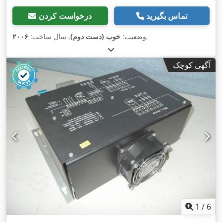
تماس بگیرید
درخواست کردن
,
وضعیت:
خوب (دست دوم)
, سال ساخت:
۲۰۰۶
آگهی کوچک
1
/
6