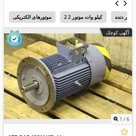
وتور دنده
2 2 کیلو وات موتور
موتورهای الکتریکی
m
آگهی کوچک
1
/
6