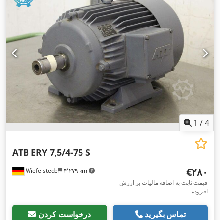
1
/
4
ATB
ERY 7,5/4-75 S
‎€۲۸۰
Wiefelstede
۴٬۲۷۹ km
قیمت ثابت به اضافه مالیات بر ارزش
افزوده
تماس بگیرید
درخواست کردن