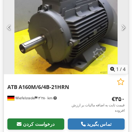
1
/
4
ATB
A160M/6/4B-21HRN
‎€۳۵۰
Wiefelstede
۴٬۲۸۰ km
قیمت ثابت به اضافه مالیات بر ارزش
افزوده
تماس بگیرید
درخواست کردن