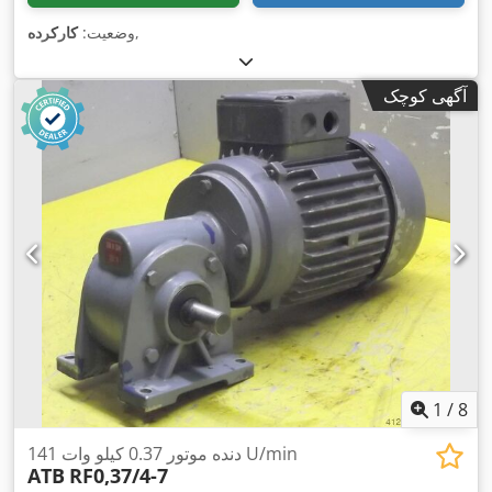
,
وضعیت:
کارکرده
آگهی کوچک
1
/
8
دنده موتور 0.37 کیلو وات 141 U/min
ATB
RF0,37/4-7