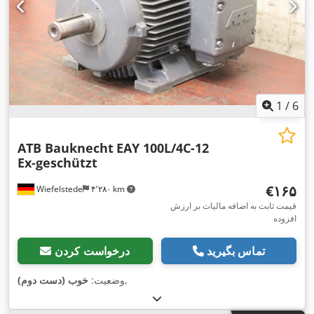
1
/
6
ATB Bauknecht
EAY 100L/4C-12
Ex-geschützt
‎€۱۶۵
Wiefelstede
۴٬۲۸۰ km
قیمت ثابت به اضافه مالیات بر ارزش
افزوده
تماس بگیرید
درخواست کردن
,
وضعیت:
خوب (دست دوم)