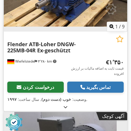
1
/
9
Flender ATB-Loher
DNGW-
225MB-04R Ex-geschützt
‎€۱٬۳۵۰
Wiefelstede
۴٬۲۸۰ km
قیمت ثابت به اضافه مالیات بر ارزش
افزوده
تماس بگیرید
درخواست کردن
,
وضعیت:
خوب (دست دوم)
, سال ساخت:
۱۹۹۷
آگهی کوچک