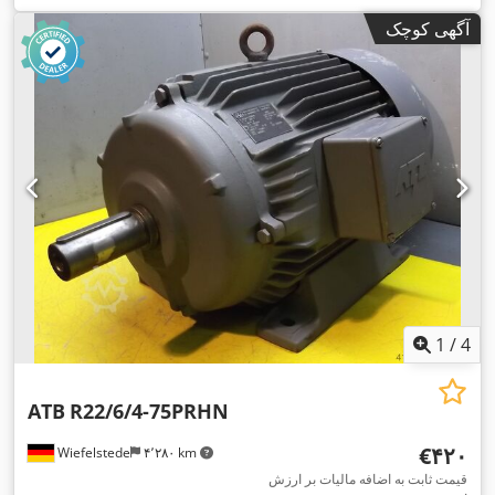
آگهی کوچک
1
/
4
ATB
R22/6/4-75PRHN
‎€۴۲۰
Wiefelstede
۴٬۲۸۰ km
قیمت ثابت به اضافه مالیات بر ارزش