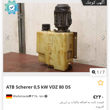
آگهی کوچک
1
/
7
ATB Scherer
0,5 kW VDZ 80 DS
‎€۲۴۰
Wiefelstede
۴٬۲۸۰ km
قیمت ثابت به اضافه مالیات بر ارزش
افزوده