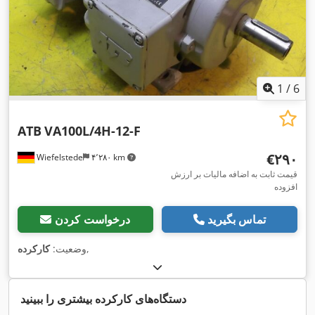
1
/
6
ATB
VA100L/4H-12-F
‎€۲۹۰
Wiefelstede
۴٬۲۸۰ km
قیمت ثابت به اضافه مالیات بر ارزش
افزوده
تماس بگیرید
درخواست کردن
,
وضعیت:
کارکرده
دستگاه‌های کارکرده بیشتری را ببینید