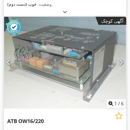
,
وضعیت:
خوب (دست دوم)
آگهی کوچک
1
/
6
ATB
OW16/220