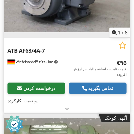
1
/
6
ATB
AF63/4A-7
‎€۹۵
Wiefelstede
۴٬۲۸۰ km
قیمت ثابت به اضافه مالیات بر ارزش
افزوده
تماس بگیرید
درخواست کردن
,
وضعیت:
کارکرده
آگهی کوچک