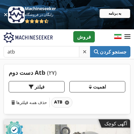
Machineseeker
به برنامه
رایگان در فروشگاه
فروش
جستجو کردن
دست دوم Atb
(۲۷)
اهمیت
فیلتر
ATB
حذف همه فیلترها
آگهی کوچک