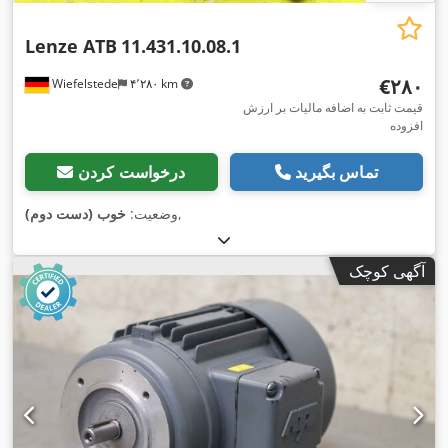
Lenze ATB
11.431.10.08.1
‎€۲۸۰
Wiefelstede
۴٬۲۸۰ km
قیمت ثابت به اضافه مالیات بر ارزش
افزوده
تماس بگیرید
درخواست کردن
,
وضعیت:
خوب (دست دوم)
آگهی کوچک