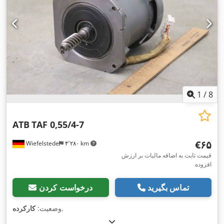
1
/
8
ATB
TAF 0,55/4-7
‎€۶۵
Wiefelstede
۴٬۲۸۰ km
قیمت ثابت به اضافه مالیات بر ارزش
افزوده
تماس بگیرید
درخواست کردن
,
وضعیت:
کارکرده