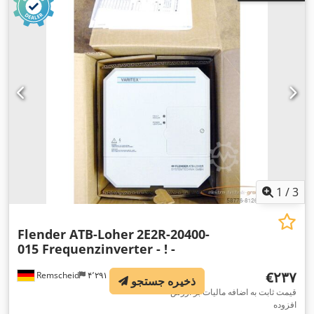
1
/
3
Flender ATB-Loher
2E2R-20400-
015 Frequenzinverter - ! -
‎€۲۳۷
Remscheid
۴٬۲۹۱ km
ذخیره جستجو
قیمت ثابت به اضافه مالیات بر ارزش
افزوده