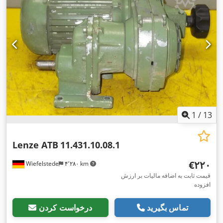
1
/
13
Lenze ATB
11.431.10.08.1
‎€۲۲۰
Wiefelstede
۴٬۲۸۰ km
قیمت ثابت به اضافه مالیات بر ارزش
افزوده
تماس بگیرید
درخواست کردن