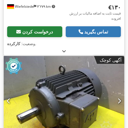
‎€۱۳۰
Wiefelstede
۴٬۲۷۹ km
قیمت ثابت به اضافه مالیات بر ارزش
افزوده
تماس بگیرید
درخواست کردن
,
وضعیت:
کارکرده
آگهی کوچک