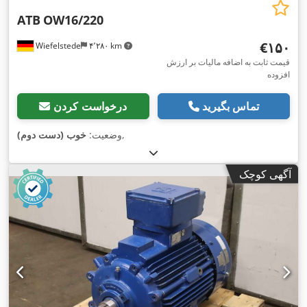
ATB
OW16/220
‎€۱۵۰
Wiefelstede
۴٬۲۸۰ km
قیمت ثابت به اضافه مالیات بر ارزش
افزوده
تماس بگیرید
درخواست کردن
,
وضعیت:
خوب (دست دوم)
آگهی کوچک