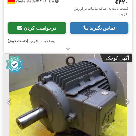
‎€۴۲۰
Wiefelstede
۴٬۲۸۰ km
قیمت ثابت به اضافه مالیات بر ارزش
افزوده
تماس بگیرید
درخواست کردن
,
وضعیت:
خوب (دست دوم)
آگهی کوچک