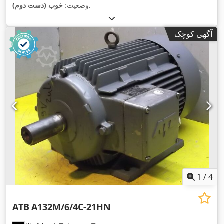
,
وضعیت:
خوب (دست دوم)
آگهی کوچک
1
/
4
ATB
A132M/6/4C-21HN