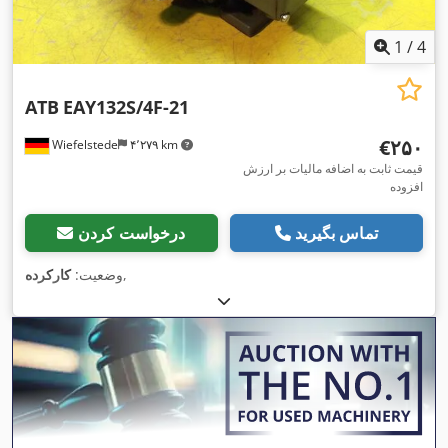
1
/
4
ATB
EAY132S/4F-21
‎€۲۵۰
Wiefelstede
۴٬۲۷۹ km
قیمت ثابت به اضافه مالیات بر ارزش
افزوده
تماس بگیرید
درخواست کردن
,
وضعیت:
کارکرده