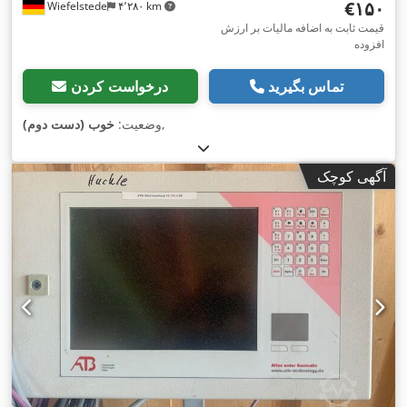
‎€۱۵۰
Wiefelstede
۴٬۲۸۰ km
قیمت ثابت به اضافه مالیات بر ارزش
افزوده
تماس بگیرید
درخواست کردن
,
وضعیت:
خوب (دست دوم)
آگهی کوچک