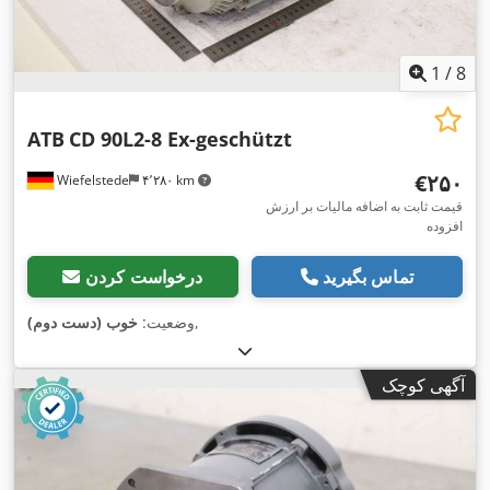
1
/
8
ATB
CD 90L2-8 Ex-geschützt
‎€۲۵۰
Wiefelstede
۴٬۲۸۰ km
قیمت ثابت به اضافه مالیات بر ارزش
افزوده
تماس بگیرید
درخواست کردن
,
وضعیت:
خوب (دست دوم)
آگهی کوچک