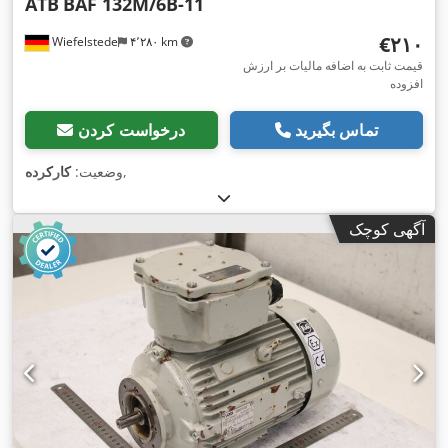
ATB
BAF 132M/6B-11
‎€۲۱۰
Wiefelstede
۴٬۲۸۰ km
قیمت ثابت به اضافه مالیات بر ارزش
افزوده
تماس بگیرید
درخواست کردن
,
وضعیت:
کارکرده
آگهی کوچک