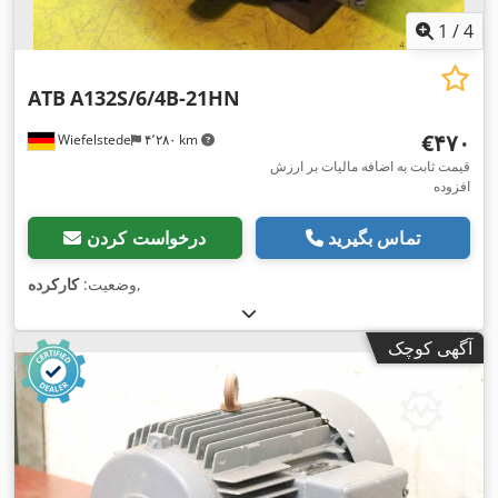
1
/
4
ATB
A132S/6/4B-21HN
‎€۴۷۰
Wiefelstede
۴٬۲۸۰ km
قیمت ثابت به اضافه مالیات بر ارزش
افزوده
تماس بگیرید
درخواست کردن
,
وضعیت:
کارکرده
آگهی کوچک