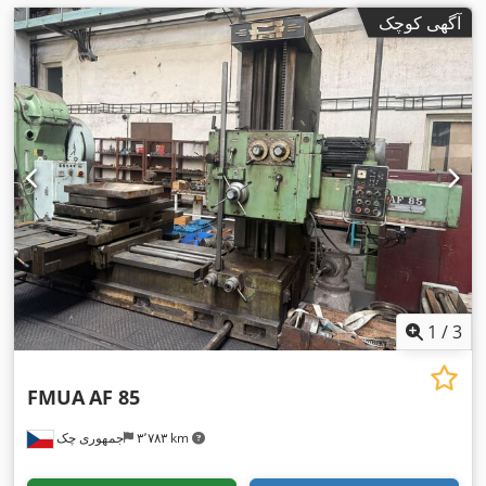
آگهی کوچک
1
/
3
FMUA
AF 85
۳٬۷۸۳ km
جمهوری چک