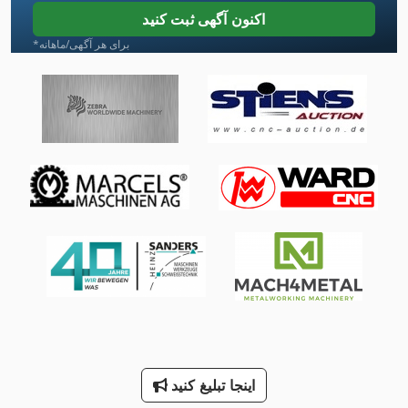
Ng 200
اکنون آگهی ثبت کنید
Sbs 8 70
*برای هر آگهی/ماهانه
Tiefbord 8 25 100
Upe 80 120 F
بالابر قیچی خودرو
برایان Beckum 315 گوشت را دیدم
برایان Beckum گوشت بس 315
جدول 8 Mm قیچی
زردچوبه 500 لیزر
ماشین معاون 200 Mm
محدوده پرس
اینجا تبلیغ کنید