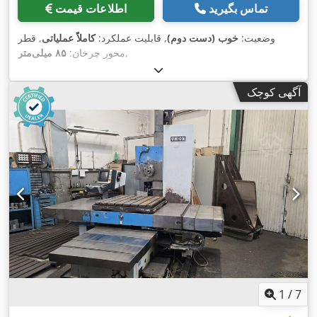
تماس بگیرید
اطلاعات قیمت
وضعیت:
خوب (دست دوم)
, قابلیت عملکرد:
کاملاً عملیاتی
, قطر
,
محور چرخان:
۸۵ میلی‌متر
آگهی کوچک
1
/
7