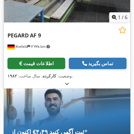
1
/
6
PEGARD
AF 9
Krefeld
۴٬۳۳۸ km
تماس بگیرید
اطلاعات قیمت
,
وضعیت:
کارکرده
, سال ساخت:
۱۹۸۲
*
اکنون از ‎€۴٫۴۹ ثبت آگهی کنید