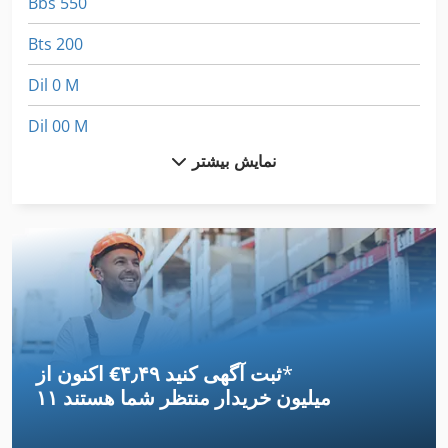
Bbs 550
Bts 200
Dil 0 M
Dil 00 M
نمایش بیشتر
Dil 0M
Dmu 80 Evo
Dmu 80 T
Hbs 470
Lbx 200
*
اکنون از ‎€۴٫۴۹ ثبت آگهی کنید
Meh 5 2 1 8 B
۱۱ میلیون خریدار
منتظر شما هستند
Metba Mb 1