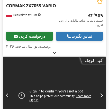
CORMAK
ZX7055 VARIO
‎€۲٬۹۵۹
Siedlce
۳٬۳۴۶ km
قیمت ثابت به اضافه مالیات بر ارزش
افزوده
تماس بگیرید
درخواست کردن
,
وضعیت:
نو
, سال ساخت:
۲۰۲۶
آگهی کوچک