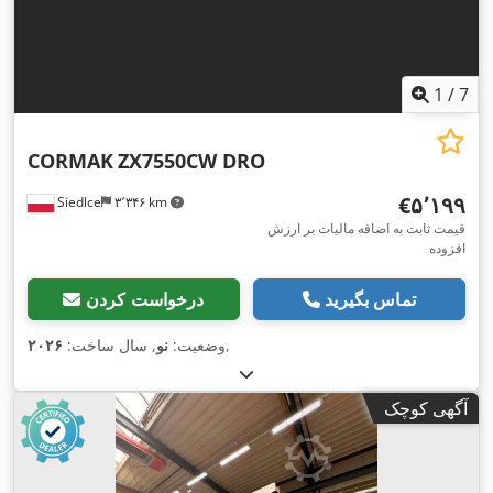
1
/
7
CORMAK
ZX7550CW DRO
‎€۵٬۱۹۹
Siedlce
۳٬۳۴۶ km
قیمت ثابت به اضافه مالیات بر ارزش
افزوده
تماس بگیرید
درخواست کردن
,
وضعیت:
نو
, سال ساخت:
۲۰۲۶
آگهی کوچک