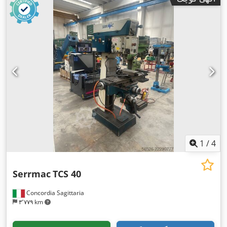
میلی‌متر
, ظرفیت حفاری:
۲۸ میلی‌متر
, حداکثر سرعت چرخش:
۴٬۰۰۰ دور/دقیقه
, سرعت چرخش (دقیقه):
۱۸۰ دور/دقیقه
, حرکت
۱۲ متر/دقیقه
,
, حرکت سریع محور Y:
۳۵ متر/دقیقه
سریع محور X:
,
تجهیزات:
سرعت چرخش به طور نامحدود قابل تنظیم
1
/
4
Serrmac
TCS 40
Concordia Sagittaria
۳٬۷۷۹ km