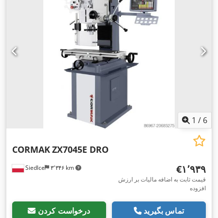
1
/
6
CORMAK
ZX7045E DRO
‎€۱٬۹۳۹
Siedlce
۳٬۳۴۶ km
قیمت ثابت به اضافه مالیات بر ارزش
افزوده
تماس بگیرید
درخواست کردن