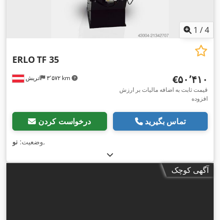
1
/
4
ERLO
TF 35
‎€۵۰٬۴۱۰
۳٬۵۷۲ km
اتریش
قیمت ثابت به اضافه مالیات بر ارزش
افزوده
تماس بگیرید
درخواست کردن
,
وضعیت:
نو
آگهی کوچک