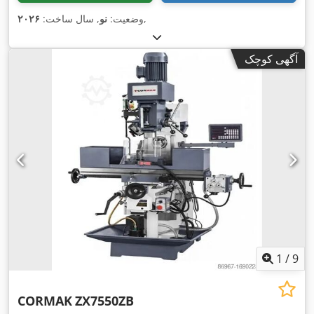
,
وضعیت:
نو
, سال ساخت:
۲۰۲۶
آگهی کوچک
1
/
9
CORMAK
ZX7550ZB