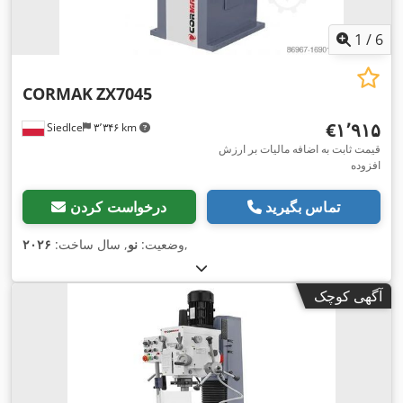
1
/
6
CORMAK
ZX7045
‎€۱٬۹۱۵
Siedlce
۳٬۳۴۶ km
قیمت ثابت به اضافه مالیات بر ارزش
افزوده
تماس بگیرید
درخواست کردن
,
وضعیت:
نو
, سال ساخت:
۲۰۲۶
آگهی کوچک