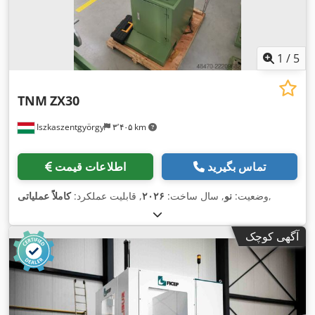
1
/
5
TNM
ZX30
Iszkaszentgyörgy
۳٬۴۰۵ km
تماس بگیرید
اطلاعات قیمت
,
وضعیت:
نو
, سال ساخت:
۲۰۲۶
, قابلیت عملکرد:
کاملاً عملیاتی
آگهی کوچک