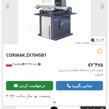
1
/
7
CORMAK
ZX7045B1
‎€۲٬۴۷۵
Siedlce
۳٬۳۴۶ km
قیمت ثابت به اضافه مالیات بر ارزش
افزوده
تماس بگیرید
درخواست کردن
,
وضعیت:
نو
, سال ساخت:
۲۰۲۶