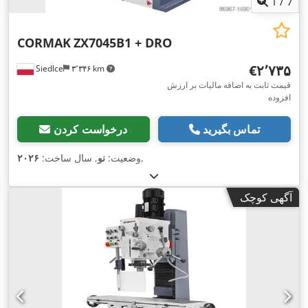
1
/
7
CORMAK
ZX7045B1 + DRO
‎€۲٬۷۳۵
Siedlce
۳٬۳۴۶ km
قیمت ثابت به اضافه مالیات بر ارزش
افزوده
تماس بگیرید
درخواست کردن
,
وضعیت:
نو
, سال ساخت:
۲۰۲۶
آگهی کوچک