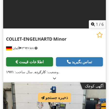
1
/
6
COLLET-ENGELHARTD
Minor
۳٬۹۴۶ km
آلمان
تماس بگیرید
اطلاعات قیمت
,
وضعیت:
کارکرده
, سال ساخت:
۱۹۷۱
آگهی کوچک
ذخیره جستجو