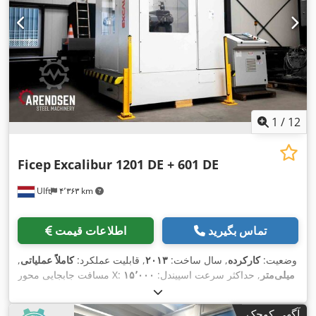
1
/
12
Ficep
Excalibur 1201 DE + 601 DE
Ulft
۴٬۳۶۳ km
تماس بگیرید
اطلاعات قیمت
وضعیت:
کارکرده
, سال ساخت:
۲۰۱۳
, قابلیت عملکرد:
کاملاً عملیاتی
,
۱۵٬۰۰۰ میلی‌متر
, حداکثر سرعت اسپیندل:
مسافت جابجایی محور X:
۴٬۰۰۰ دور/دقیقه
, سرعت اسپیندل (دقیقه):
۱۸۰ دور/دقیقه
, طول کل:
۱۵٬۰۰۰ میلی‌متر
, عرض میز:
۳٬۳۰۰ میلی‌متر
, طول میز:
۱۵٬۰۰۰
آگهی کوچک