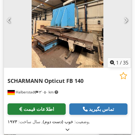
1
/
35
SCHARMANN
Opticut FB 140
Halberstadt
۴٬۰۵۰ km
تماس بگیرید
اطلاعات قیمت
,
وضعیت:
خوب (دست دوم)
, سال ساخت:
۱۹۷۳