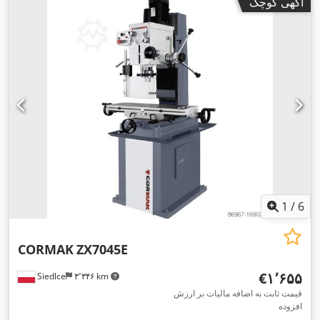
آگهی کوچک
1
/
6
CORMAK
ZX7045E
‎€۱٬۶۵۵
Siedlce
۳٬۳۴۶ km
قیمت ثابت به اضافه مالیات بر ارزش
افزوده