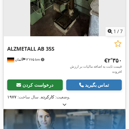
,
به طور نامحدود قابل تنظیم, مستندات / راهنما
1
/
7
ALZMETALL
AB 35S
‎€۲٬۳۵۰
۴٬۲۶۵ km
آلمان
قیمت ثابت به اضافه مالیات بر ارزش
افزوده
تماس بگیرید
درخواست کردن
,
وضعیت:
کارکرده
, سال ساخت:
۱۹۷۷