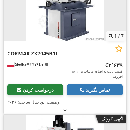
1
/
7
CORMAK
ZX7045B1L
‎€۲٬۶۳۹
Siedlce
۳٬۳۴۶ km
قیمت ثابت به اضافه مالیات بر ارزش
افزوده
تماس بگیرید
درخواست کردن
,
وضعیت:
نو
, سال ساخت:
۲۰۲۶
آگهی کوچک