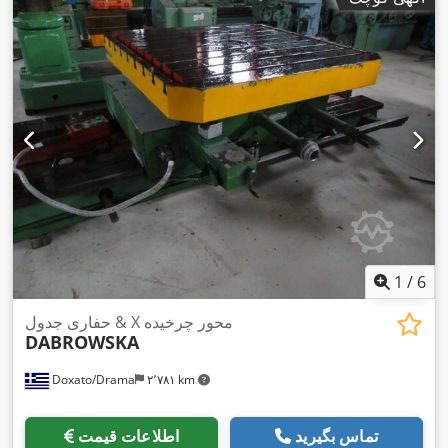
1
/
6
حفاری جدول & X محور چرخیده
DABROWSKA
Doxato/Drama
۲٬۷۸۱ km
تماس بگیرید
اطلاعات قیمت