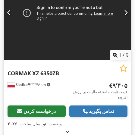
1
/
9
CORMAK
XZ 6350ZB
‎€۹٬۴۰۵
Siedlce
۳٬۳۴۶ km
قیمت ثابت به اضافه مالیات بر ارزش
افزوده
تماس بگیرید
درخواست کردن
,
وضعیت:
نو
, سال ساخت:
۲۰۲۶