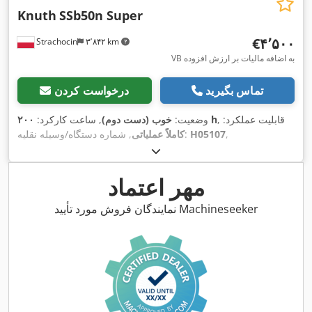
Knuth
SSb50n Super
‎€۴٬۵۰۰
Strachocin
۳٬۸۴۲ km
VB به اضافه مالیات بر ارزش افزوده
تماس بگیرید
درخواست کردن
, قابلیت عملکرد:
۲۰۰ h
وضعیت:
خوب (دست دوم)
, ساعت کارکرد:
,
H05107
, شماره دستگاه/وسیله نقلیه:
کاملاً عملیاتی
مهر اعتماد
نمایندگان فروش مورد تأیید Machineseeker