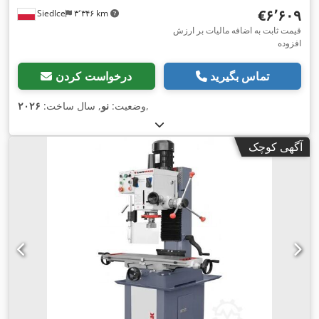
‎€۶٬۶۰۹
Siedlce
۳٬۳۴۶ km
قیمت ثابت به اضافه مالیات بر ارزش
افزوده
تماس بگیرید
درخواست کردن
,
وضعیت:
نو
, سال ساخت:
۲۰۲۶
آگهی کوچک