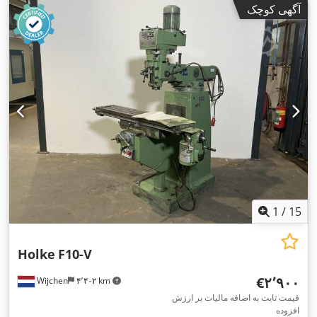
آگهی کوچک
1
/
15
Holke
F10-V
‎€۲٬۹۰۰
Wijchen
۴٬۴۰۲ km
قیمت ثابت به اضافه مالیات بر ارزش
افزوده