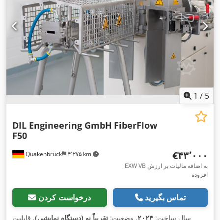
1
/
5
DIL Engineering GmbH
FiberFlow
F50
‎€۴۳٬۰۰۰
Quakenbrück
۴٬۲۷۵ km
EXW VB به اضافه مالیات بر ارزش
افزوده
تماس بگیرید
درخواست کردن
سال ساخت:
۲۰۲۴
, وضعیت:
تقریباً نو (دستگاه نمایشی)
, قابلیت