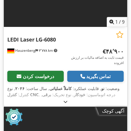
,
CE, واحد خنک‌کننده
1
/
9
LEDI Laser
LG-6080
‎€۴۸٬۹۰۰
Hauzenberg
۳٬۷۷۸ km
قیمت ثابت به اضافه مالیات بر ارزش
افزوده
تماس بگیرید
درخواست کردن
وضعیت:
نو
, قابلیت عملکرد:
کاملاً عملیاتی
, سال ساخت:
۲۰۲۶
, نوع
, درجه اتوماسیون:
خودکار
, نوع تحریک:
برقی
,
کنترل CNC
کنترل:
, توان لیزر:
۱٬۵۰۰ وات
, طول
MAX Photonics
سازنده منبع لیزر:
, حداکثر ضخامت ورق:
۱۵ میلی‌متر
, حداکثر
۱٬۰۸۰ nm
موج لیزر:
آگهی کوچک
ضخامت ورق فولادی:
۱۵ میلی‌متر
, حداکثر ضخامت ورق استنلس
استیل:
۶ میلی‌متر
, حداکثر ضخامت ورق آلومینیوم:
۵ میلی‌متر
,
حداکثر ضخامت ورق برنج:
۴ میلی‌متر
, طول میز:
۶۰۰ میلی‌متر
,