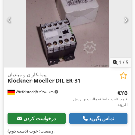
1
/
5
پیمانکاران و مبتدیان
Klöckner-Moeller
DIL ER-31
‎€۲۵
Wiefelstede
۴٬۲۸۰ km
قیمت ثابت به اضافه مالیات بر ارزش
افزوده
تماس بگیرید
درخواست کردن
,
وضعیت:
خوب (دست دوم)