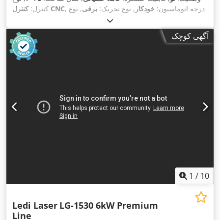
, درجه اتوماسیون:
خودکار
, نوع تحریک:
برقی
, نوع
کنترل CNC
کنترل:
, توان لیزر:
MAX Photonics
, سازنده منبع لیزر:
لیزر:
لیزر فیبری
, حداکثر ضخامت ورق
۱٬۰۷۰ nm
۳٬۰۰۰ وات
, طول موج لیزر:
آگهی کوچک
فولادی:
۲۲ میلی‌متر
, حداکثر ضخامت ورق استنلس استیل:
۱۲
میلی‌متر
, حداکثر ضخامت ورق آلومینیوم:
۱۰ میلی‌متر
, مسافت
۱٬۵۵۰
, مسافت حرکت محور Y:
۳٬۰۵۰ میلی‌متر
جابجایی محور X:
۱۲۰ میلی‌متر
, ولتاژ ورودی:
۴۰۰
, مسافت حرکت محور Z:
میلی‌متر
, نوع خنک‌کننده:
آب
, وزن کل:
۳٬۵۰۰ کیلوگرم
, عرض بازشوی در:
V
۳٬۰۰۰ میلی‌متر
, ارتفاع دهانه درب:
۶۰۰ میلی‌متر
, تجهیزات:
استخراج
دود, استخراج گرد و غبار, توقف اضطراری, سیستم گریس کاری
متمرکز, مانع نور ایمنی, مستندات / راهنما, نشان CE, واحد خنک‌کننده,
,
کابین
1
/
10
Ledi Laser
LG-1530 6kW Premium
Line