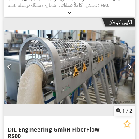
,
F50
, شماره دستگاه/وسیله نقلیه:
عملکرد:
کاملاً عملیاتی
آگهی کوچک
1
/
2
DIL Engineering GmbH
FiberFlow
R500