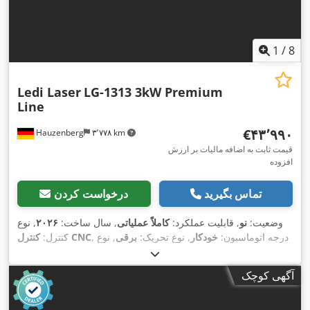
1
/
8
Ledi Laser
LG-1313 3kW Premium
Line
‎€۴۳٬۹۹۰
Hauzenberg
۳٬۷۷۸ km
قیمت ثابت به اضافه مالیات بر ارزش
افزوده
تماس بگیرید
درخواست کردن
وضعیت:
نو
, قابلیت عملکرد:
کاملاً عملیاتی
, سال ساخت:
۲۰۲۶
, نوع
, درجه اتوماسیون:
خودکار
, نوع تحریک:
برقی
, نوع
کنترل CNC
کنترل:
, ساعت لیزر:
MAX Photonics
, سازنده منبع لیزر:
لیزر:
لیزر فیبری
, حداکثر
۱٬۰۷۰ nm
, توان لیزر:
۳٬۰۰۰ وات
, طول موج لیزر:
۱۰ h
آگهی کوچک
ضخامت ورق فولادی:
۲۲ میلی‌متر
, حداکثر ضخامت ورق استنلس
استیل:
۱۲ میلی‌متر
, حداکثر ضخامت ورق آلومینیوم:
۱۲ میلی‌متر
,
حداکثر ضخامت ورق برنج:
۵ میلی‌متر
, مدت گارانتی:
۱۲ ماه‌ها
,