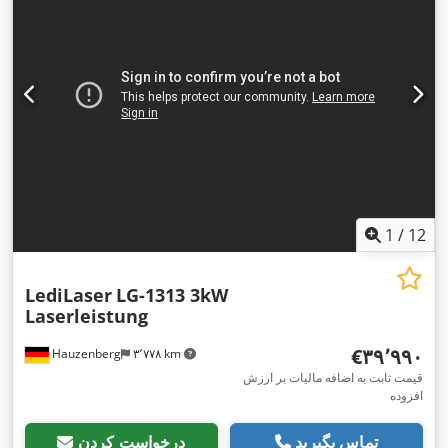
تجهیزات:
استخراج دود, استخراج گرد و غبار, توقف اضطراری,
سیستم گریس کاری متمرکز, مانع نور ایمنی, مستندات / راهنما, نشان
,
CE, واحد خنک‌کننده
1
/
12
LediLaser
LG-1313 3kW
Laserleistung
‎€۳۹٬۹۹۰
Hauzenberg
۳٬۷۷۸ km
قیمت ثابت به اضافه مالیات بر ارزش
افزوده
تماس بگیرید
درخواست کردن