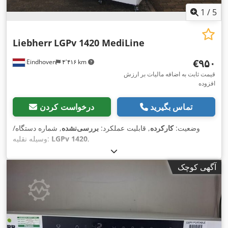
1
/
5
Liebherr
LGPv 1420 MediLine
‎€۹۵۰
Eindhoven
۴٬۴۱۶ km
قیمت ثابت به اضافه مالیات بر ارزش
افزوده
تماس بگیرید
درخواست کردن
وضعیت:
کارکرده
, قابلیت عملکرد:
بررسی‌نشده
, شماره دستگاه/
,
LGPv 1420
وسیله نقلیه:
آگهی کوچک