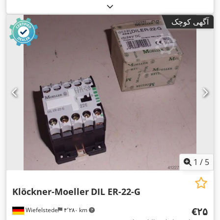
آگهی کوچک
1
/
5
Klöckner-Moeller
DIL ER-22-G
‎€۲۵
Wiefelstede
۴٬۲۸۰ km