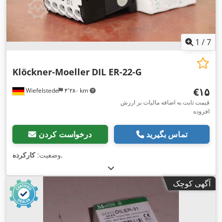
1
/
7
Klöckner-Moeller
DIL ER-22-G
‎€۱۵
Wiefelstede
۴٬۲۸۰ km
قیمت ثابت به اضافه مالیات بر ارزش
افزوده
تماس بگیرید
درخواست کردن
,
وضعیت:
کارکرده
آگهی کوچک