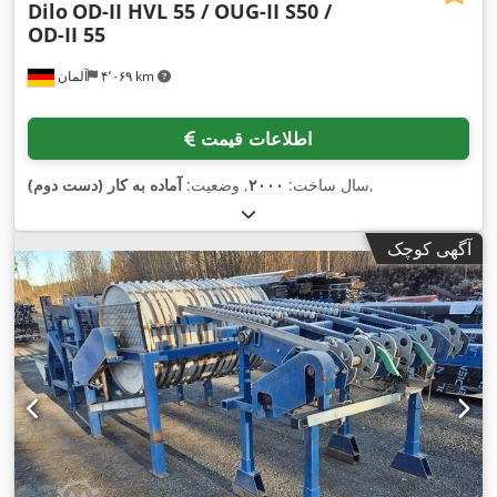
Dilo
OD-II HVL 55 / OUG-II S50 /
OD-II 55
۴٬۰۶۹ km
آلمان
اطلاعات قیمت
,
سال ساخت:
۲۰۰۰
, وضعیت:
آماده به کار (دست دوم)
آگهی کوچک