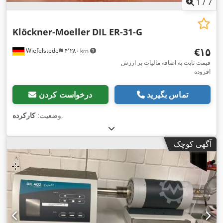
1
/
7
Klöckner-Moeller
DIL ER-31-G
‎€۱۵
Wiefelstede
۴٬۲۸۰ km
قیمت ثابت به اضافه مالیات بر ارزش
افزوده
تماس بگیرید
درخواست کردن
,
وضعیت:
کارکرده
آگهی کوچک