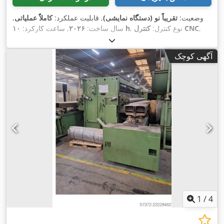
وضعیت:
تقریباً نو (دستگاه نمایشی)
, قابلیت عملکرد:
کاملاً عملیاتی
,
,
کنترل CNC
, نوع کنترل:
۱۰ h
سال ساخت:
۲۰۲۶
, ساعت کارکرد:
درجه اتوماسیون:
خودکار
, نوع تحریک:
برقی
, نوع لیزر:
لیزر فیبری
,
, توان لیزر:
۳٬۰۰۰ وات
, طول
MAX Photonics
سازنده منبع لیزر:
آگهی کوچک
, حداکثر ضخامت ورق:
۲۰ میلی‌متر
, حداکثر
۱٬۰۷۰ nm
موج لیزر:
ضخامت ورق فولادی:
۲۰ میلی‌متر
, حداکثر ضخامت ورق استنلس
استیل:
۱۰ میلی‌متر
, فرکانس ورودی:
۵۰ هرتز
, نوع جریان ورودی:
سه فاز
, نوع خنک‌کننده:
آب
, اتصال هوای فشرده:
۸ میله
, وزن کل:
۲٬۸۰۰ کیلوگرم
, تجهیزات:
استخراج دود, استخراج گرد و غبار, توقف
اضطراری, سیستم گریس کاری متمرکز, مانع نور ایمنی, مستندات /
,
راهنما, نشان CE, واحد خنک‌کننده
1
/
4