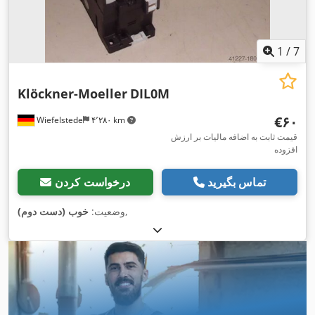
1
/
7
Klöckner-Moeller
DIL0M
‎€۶۰
Wiefelstede
۴٬۲۸۰ km
قیمت ثابت به اضافه مالیات بر ارزش
افزوده
تماس بگیرید
درخواست کردن
,
وضعیت:
خوب (دست دوم)