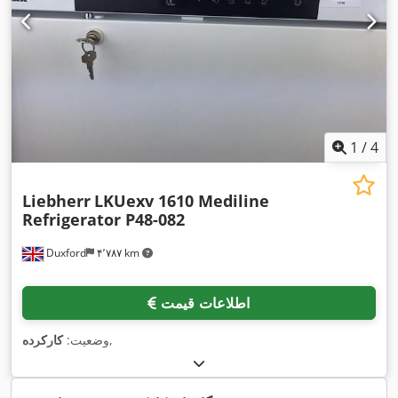
1
/
4
Liebherr
LKUexv 1610 Mediline
Refrigerator P48-082
Duxford
۴٬۷۸۷ km
اطلاعات قیمت
,
وضعیت:
کارکرده