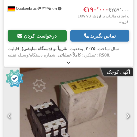
‎€۱۹۰٬۰۰۰
Quakenbrück
۴٬۲۷۵ km
‎€۲۵۹٬۰۰۰
EXW VB به اضافه مالیات بر ارزش
افزوده
تماس بگیرید
درخواست کردن
سال ساخت:
۲۰۲۵
, وضعیت:
تقریباً نو (دستگاه نمایشی)
, قابلیت
,
R500
, شماره دستگاه/وسیله نقلیه:
عملکرد:
کاملاً عملیاتی
آگهی کوچک