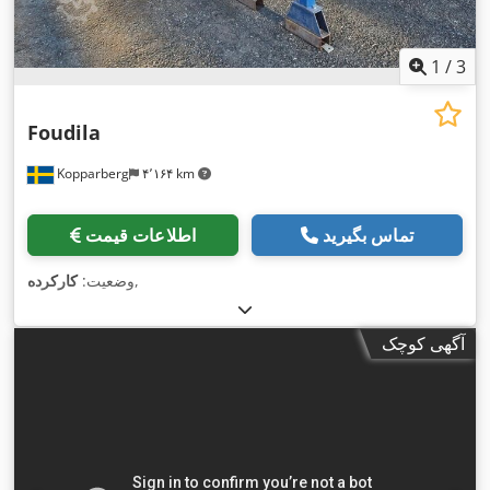
1
/
3
Foudila
Kopparberg
۴٬۱۶۴ km
تماس بگیرید
اطلاعات قیمت
,
وضعیت:
کارکرده
آگهی کوچک