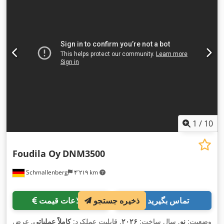
1
/
10
Foudila Oy
DNM3500
Schmallenberg
۴٬۲۱۹ km
تماس بگیرید
اطلاعات قیمت
ذخیره جستجو
وضعیت:
نو
, سال ساخت:
۲۰۲۶
, قابلیت عملکرد:
کاملاً عملیاتی
, عرض