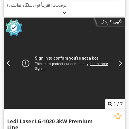
,
وضعیت:
تقریباً نو (دستگاه نمایشی)
آگهی کوچک
1
/
7
Ledi Laser
LG-1020 3kW Premium
Line