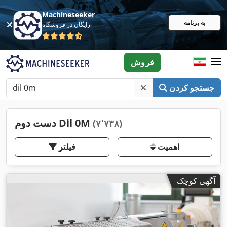
Machineseeker
به برنامه
رایگان در فروشگاه
فروش
جستجو کردن
دست دوم Dil 0M
(۷٬۷۳۸)
اهمیت
فیلتر
آگهی کوچک