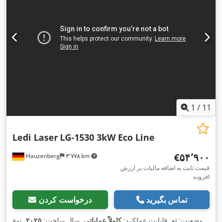
۶۰۰ میلی‌متر
,
, مسافت جابجایی محور X:
عرض میز:
۸۰۰ میلی‌متر
۸۰۰ میلی‌متر
, حداکثر وزن قطعه کار:
۵۰۰
مسافت حرکت محور Y:
, نوع خنک‌کننده:
آب
, وزن کل:
۲٬۵۰۰
۴۰۰ V
کیلوگرم
, ولتاژ ورودی:
کیلوگرم
, طول کل:
۳٬۵۰۰ میلی‌متر
, عرض کل:
۳٬۵۰۰ میلی‌متر
,
ارتفاع کل:
۲٬۳۰۰ میلی‌متر
, عرض بازشوی در:
۶۰۰ میلی‌متر
, ارتفاع
دهانه درب:
۸۰۰ میلی‌متر
, نوع تنظیم ارتفاع:
برقی
, تجهیزات:
استخراج
دود, استخراج گرد و غبار, توقف اضطراری, سیستم گریس کاری
متمرکز, مانع نور ایمنی, مستندات / راهنما, نشان CE, واحد خنک‌کننده,
,
کابین
1
/
11
Ledi Laser
LG-1530 3kW Eco Line
‎€۵۴٬۹۰۰
Hauzenberg
۳٬۷۷۸ km
قیمت ثابت به اضافه مالیات بر ارزش
افزوده
تماس بگیرید
درخواست کردن
وضعیت:
نو
, قابلیت عملکرد:
کاملاً عملیاتی
, سال ساخت:
۲۰۲۵
, نوع