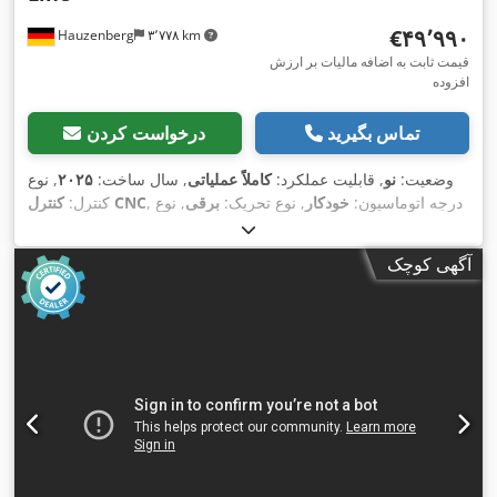
‎€۴۹٬۹۹۰
Hauzenberg
۳٬۷۷۸ km
قیمت ثابت به اضافه مالیات بر ارزش
افزوده
تماس بگیرید
درخواست کردن
وضعیت:
نو
, قابلیت عملکرد:
کاملاً عملیاتی
, سال ساخت:
۲۰۲۵
, نوع
, درجه اتوماسیون:
خودکار
, نوع تحریک:
برقی
, نوع
کنترل CNC
کنترل:
, ساعت لیزر:
MAX Photonics
, سازنده منبع لیزر:
لیزر:
لیزر فیبری
, حداکثر
۱٬۰۷۰ nm
, توان لیزر:
۳٬۰۰۰ وات
, طول موج لیزر:
۱۰ h
آگهی کوچک
ضخامت ورق فولادی:
۲۲ میلی‌متر
, حداکثر ضخامت ورق استنلس
استیل:
۱۲ میلی‌متر
, حداکثر ضخامت ورق آلومینیوم:
۱۲ میلی‌متر
,
حداکثر ضخامت ورق برنج:
۵ میلی‌متر
, طول میز:
۲٬۰۷۰ میلی‌متر
,
عرض میز:
۱٬۰۷۰ میلی‌متر
, طول کارکرد:
۲٬۰۰۰ میلی‌متر
, عرض کار:
۲٬۰۰۰ میلی‌متر
, مسافت
, مسافت جابجایی محور X:
۱٬۰۰۰ میلی‌متر
۱۰۰
, مسافت حرکت محور Z:
۱٬۰۰۰ میلی‌متر
حرکت محور Y:
, فرکانس ورودی:
۵۰ هرتز
, نوع جریان
۴۰۰ V
میلی‌متر
, ولتاژ ورودی:
ورودی:
سه فاز
, نوع خنک‌کننده:
آب
, مدت گارانتی:
۱۲ ماه‌ها
,
تجهیزات:
استخراج دود, استخراج گرد و غبار, توقف اضطراری,
سیستم گریس کاری متمرکز, مانع نور ایمنی, مستندات / راهنما, نشان