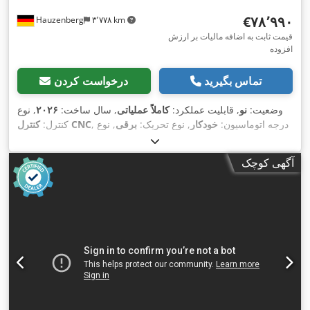
‎€۷۸٬۹۹۰
Hauzenberg
۳٬۷۷۸ km
قیمت ثابت به اضافه مالیات بر ارزش
افزوده
تماس بگیرید
درخواست کردن
وضعیت:
نو
, قابلیت عملکرد:
کاملاً عملیاتی
, سال ساخت:
۲۰۲۶
, نوع
, درجه اتوماسیون:
خودکار
, نوع تحریک:
برقی
, نوع
کنترل CNC
کنترل:
, توان لیزر:
MAX Photonics
, سازنده منبع لیزر:
لیزر:
لیزر فیبری
, حداکثر ضخامت ورق
۱٬۰۸۰ nm
۶٬۰۰۰ وات
, طول موج لیزر:
آگهی کوچک
فولادی:
۳۰ میلی‌متر
, حداکثر ضخامت ورق استنلس استیل:
۱۵
میلی‌متر
, حداکثر ضخامت ورق آلومینیوم:
۱۲ میلی‌متر
, مسافت
۱٬۵۵۰
, مسافت حرکت محور Y:
۳٬۰۵۰ میلی‌متر
جابجایی محور X:
۱۲۰ میلی‌متر
, ولتاژ ورودی:
۴۰۰
, مسافت حرکت محور Z:
میلی‌متر
, نوع خنک‌کننده:
آب
, وزن کل:
۵٬۰۰۰ کیلوگرم
, عرض بازشوی در:
V
۳٬۰۰۰ میلی‌متر
, ارتفاع دهانه درب:
۶۰۰ میلی‌متر
, تجهیزات:
استخراج
دود, استخراج گرد و غبار, توقف اضطراری, سیستم گریس کاری
متمرکز, مانع نور ایمنی, مستندات / راهنما, نشان CE, واحد خنک‌کننده,
,
کابین