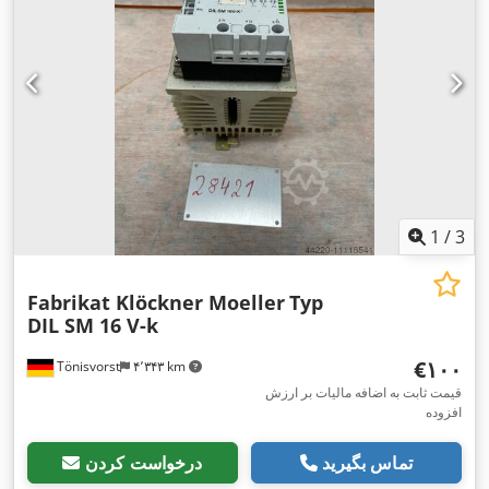
1
/
3
Fabrikat Klöckner Moeller
Typ
DIL SM 16 V-k
‎€۱۰۰
Tönisvorst
۴٬۳۴۳ km
قیمت ثابت به اضافه مالیات بر ارزش
افزوده
تماس بگیرید
درخواست کردن