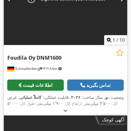
1
/
10
Foudila Oy
DNM1600
Schmallenberg
۴٬۲۱۹ km
تماس بگیرید
اطلاعات قیمت
وضعیت:
نو
, سال ساخت:
۲۰۲۶
, قابلیت عملکرد:
کاملاً عملیاتی
, عرض
کل:
۲٬۵۰۰ میلی‌متر
, ارتفاع کل:
۱٬۹۰۰ میلی‌متر
, طول کل:
۵٬۰۰۰
,
میلی‌متر
آگهی کوچک