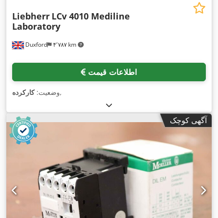
Liebherr
LCv 4010 Mediline
Laboratory
Duxford
۴٬۷۸۷ km
اطلاعات قیمت
,
وضعیت:
کارکرده
آگهی کوچک