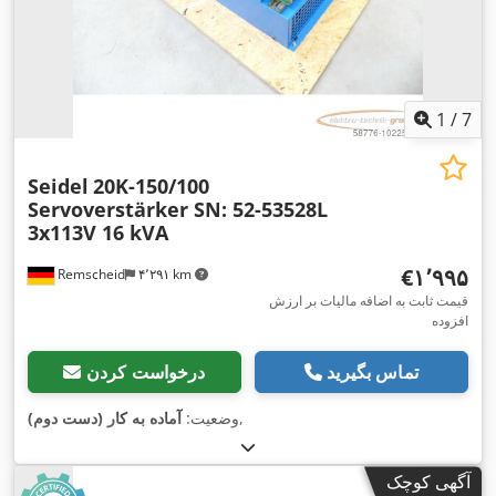
1
/
7
Seidel
20K-150/100
Servoverstärker SN: 52-53528L
3x113V 16 kVA
‎€۱٬۹۹۵
Remscheid
۴٬۲۹۱ km
قیمت ثابت به اضافه مالیات بر ارزش
افزوده
تماس بگیرید
درخواست کردن
,
وضعیت:
آماده به کار (دست دوم)
آگهی کوچک