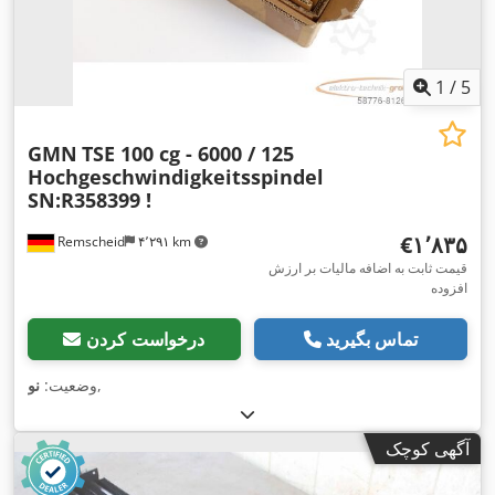
1
/
5
GMN
TSE 100 cg - 6000 / 125
Hochgeschwindigkeitsspindel
SN:R358399 !
‎€۱٬۸۳۵
Remscheid
۴٬۲۹۱ km
قیمت ثابت به اضافه مالیات بر ارزش
افزوده
تماس بگیرید
درخواست کردن
,
وضعیت:
نو
آگهی کوچک