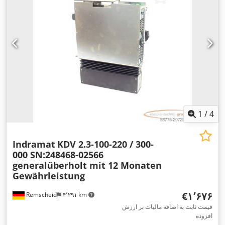
1
/
4
Indramat
KDV 2.3-100-220 / 300-
000 SN:248468-02566
generalüberholt mit 12 Monaten
Gewährleistung
‎€۱٬۶۷۶
Remscheid
۴٬۲۹۱ km
قیمت ثابت به اضافه مالیات بر ارزش
افزوده