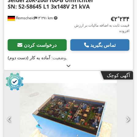
Seidel
20K-200/100-B Umrichter
SN: 52-58645 L1 3x148V 21 kVA
‎€۲٬۲۳۴
Remscheid
۴٬۲۹۱ km
قیمت ثابت به اضافه مالیات بر ارزش
افزوده
تماس بگیرید
درخواست کردن
,
وضعیت:
آماده به کار (دست دوم)
آگهی کوچک