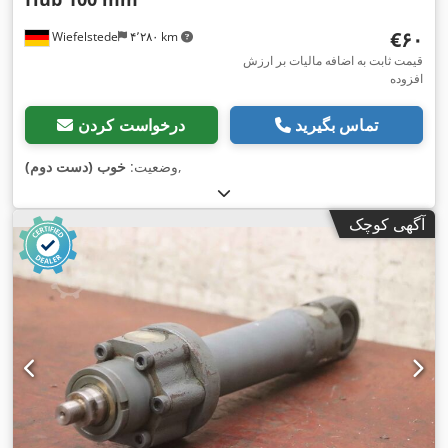
‎€۶۰
Wiefelstede
۴٬۲۸۰ km
قیمت ثابت به اضافه مالیات بر ارزش
افزوده
تماس بگیرید
درخواست کردن
,
وضعیت:
خوب (دست دوم)
آگهی کوچک