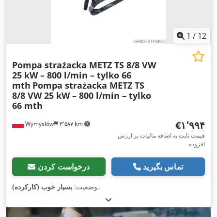
1
/
12
Pompa strażacka METZ TS 8/8 VW
25 kW – 800 l/min – tylko 66
mth
Pompa strażacka METZ TS
8/8 VW 25 kW – 800 l/min – tylko
66 mth
‎€۱٬۹۹۴
Wymysłów
۳٬۵۸۷ km
قیمت ثابت به اضافه مالیات بر ارزش
افزوده
تماس بگیرید
درخواست کردن
,
وضعیت:
بسیار خوب (کارکرده)