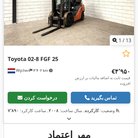
1
/
13
Toyota
02-8 FGF 25
‎€۴٬۹۵۰
Wijchen
۴٬۴۰۲ km
قیمت ثابت به اضافه مالیات بر ارزش
افزوده
تماس بگیرید
درخواست کردن
,
۷٬۸۹۰ h
وضعیت:
کارکرده
, سال ساخت:
۲۰۰۸
, ساعت کارکرد:
مهر اعتماد