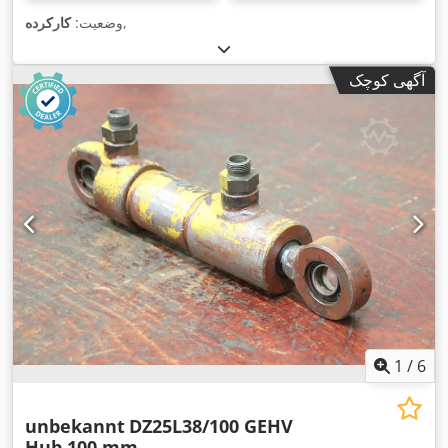
,
وضعیت:
کارکرده
آگهی کوچک
1
/
6
unbekannt
DZ25L38/100 GEHV
Hub 100 mm