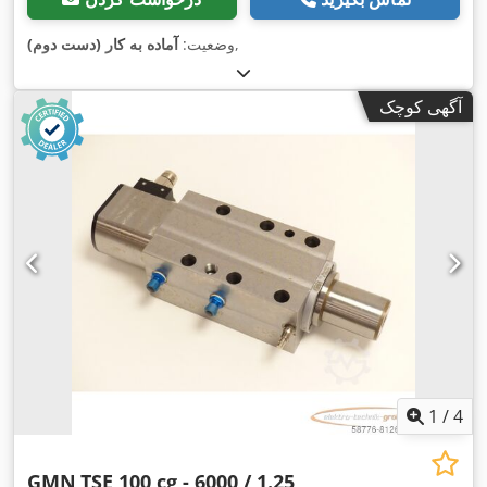
,
وضعیت:
آماده به کار (دست دوم)
آگهی کوچک
1
/
4
GMN
TSE 100 cg - 6000 / 1.25