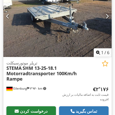
1
/
6
تریلر موتورسیکلت
STEMA
SHM 13-25-18.1
Motorradtransporter 100Km/h
Rampe
‎€۲٬۱۷۶
Eilenburg
۳٬۹۳۰ km
قیمت ثابت به اضافه مالیات بر ارزش
افزوده
تماس بگیرید
درخواست کردن