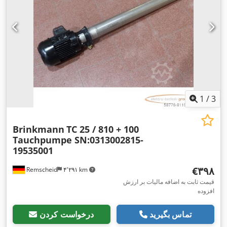
1
/
3
Brinkmann
TC 25 / 810 + 100
Tauchpumpe SN:0313002815-
19535001
‎€۳۹۸
Remscheid
۴٬۲۹۱ km
قیمت ثابت به اضافه مالیات بر ارزش
افزوده
تماس بگیرید
درخواست کردن