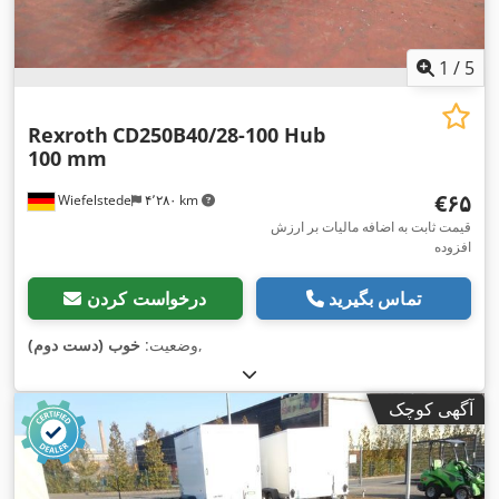
1
/
5
Rexroth
CD250B40/28-100 Hub
100 mm
‎€۶۵
Wiefelstede
۴٬۲۸۰ km
قیمت ثابت به اضافه مالیات بر ارزش
افزوده
تماس بگیرید
درخواست کردن
,
وضعیت:
خوب (دست دوم)
آگهی کوچک