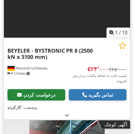
1
/
10
BEYELER - BYSTRONIC
PR 8 (2500
kN x 3100 mm)
‎€۲۴٬۰۰۰
Hessisch Lichtenau
‎€۲۵٬۰۰۰
۴٬۱۱۹ km
قیمت ثابت به اضافه مالیات بر ارزش
افزوده
تماس بگیرید
درخواست کردن
,
وضعیت:
کارکرده
آگهی کوچک