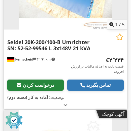
1
/
5
Seidel
20K-200/100-B Umrichter
SN: 52-52-99546 L 3x148V 21 kVA
‎€۲٬۲۳۴
Remscheid
۴٬۲۹۱ km
قیمت ثابت به اضافه مالیات بر ارزش
افزوده
تماس بگیرید
درخواست کردن
,
وضعیت:
آماده به کار (دست دوم)
آگهی کوچک