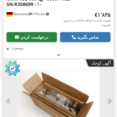
SN:R358699 - ! -
‎€۱٬۸۳۵
Remscheid
۴٬۲۹۱ km
قیمت ثابت به اضافه مالیات بر ارزش
افزوده
تماس بگیرید
درخواست کردن
,
وضعیت:
نو
آگهی کوچک