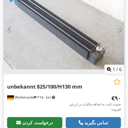
1
/
6
unbekannt
825/100/H130 mm
‎€۹۰
Wiefelstede
۴٬۲۸۰ km
قیمت ثابت به اضافه مالیات بر ارزش
افزوده
تماس بگیرید
درخواست کردن