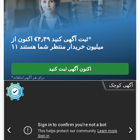
*
اکنون از ‎€۴٫۴۹ ثبت آگهی کنید
۱۱ میلیون خریدار
منتظر شما هستند
اکنون آگهی ثبت کنید
*برای هر آگهی/ماهانه
آگهی کوچک