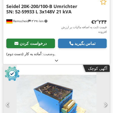
Seidel
20K-200/100-B Umrichter
SN: 52-59933 L 3x148V 21 kVA
‎€۲٬۲۳۴
Remscheid
۴٬۲۹۱ km
قیمت ثابت به اضافه مالیات بر ارزش
افزوده
تماس بگیرید
درخواست کردن
,
وضعیت:
آماده به کار (دست دوم)
آگهی کوچک