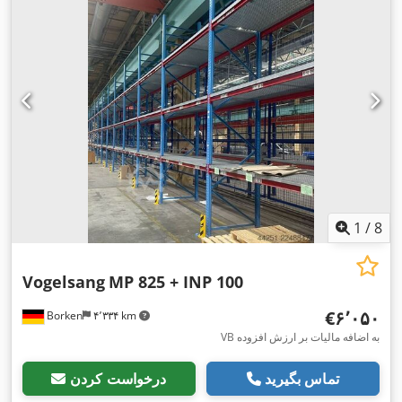
1
/
8
Vogelsang
MP 825 + INP 100
‎€۶٬۰۵۰
Borken
۴٬۳۳۴ km
VB به اضافه مالیات بر ارزش افزوده
تماس بگیرید
درخواست کردن