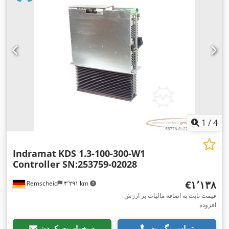
1
/
4
Indramat
KDS 1.3-100-300-W1
Controller SN:253759-02028
‎€۱٬۱۳۸
Remscheid
۴٬۲۹۱ km
قیمت ثابت به اضافه مالیات بر ارزش
افزوده
تماس بگیرید
درخواست کردن