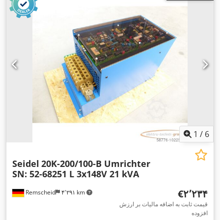
1
/
6
Seidel
20K-200/100-B Umrichter
SN: 52-68251 L 3x148V 21 kVA
‎€۲٬۲۳۴
Remscheid
۴٬۲۹۱ km
قیمت ثابت به اضافه مالیات بر ارزش
افزوده