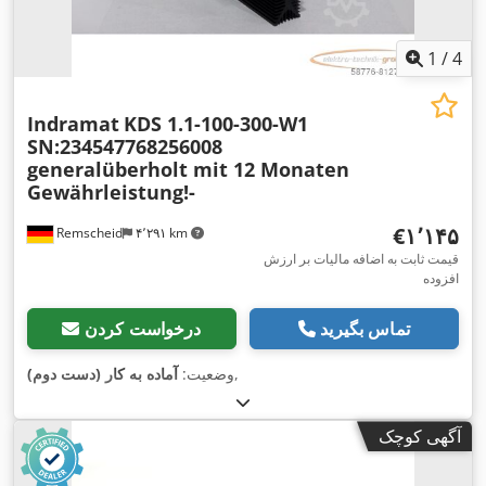
1
/
4
Indramat
KDS 1.1-100-300-W1
SN:234547768256008
generalüberholt mit 12 Monaten
Gewährleistung!-
‎€۱٬۱۴۵
Remscheid
۴٬۲۹۱ km
قیمت ثابت به اضافه مالیات بر ارزش
افزوده
تماس بگیرید
درخواست کردن
,
وضعیت:
آماده به کار (دست دوم)
آگهی کوچک