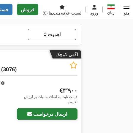
فروش
جستج
زبان
منو
ورود
لیست علاقه‌مندی‌ها
(0)
اهمیت
آگهی کوچک
(3076)
m
‎€۴٬۹۰۰
قیمت ثابت به اضافه مالیات بر ارزش
افزوده
ارسال درخواست