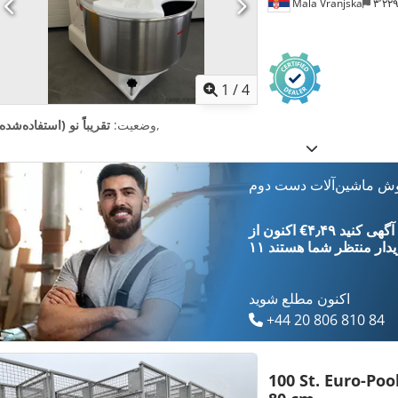
Mala Vranjska
۳٬۲
1
/
4
,
وضعیت:
تقریباً نو (استفاده‌شده
وش ماشین‌آلات دست دوم
‎€۴٫۴۹ ثبت آگهی کنید
یدار
منتظر شما هستند
اکنون مطلع شوید
+44 20 806 810 84
100 St. Euro-Poo