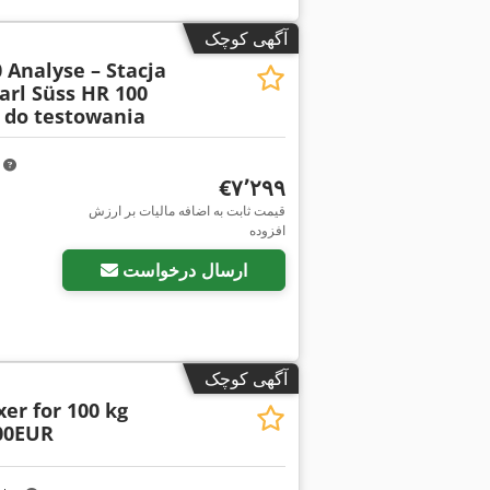
آگهی کوچک
 Analyse – Stacja
arl Süss HR 100
a do testowania
m
‎€۷٬۲۹۹
قیمت ثابت به اضافه مالیات بر ارزش
افزوده
ارسال درخواست
آگهی کوچک
er for 100 kg
00EUR