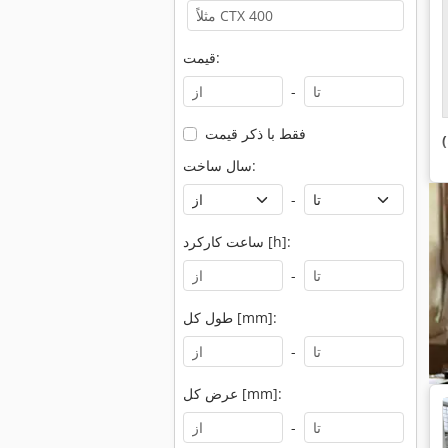
قیمت:
-
فقط با ذکر قیمت
)
سال ساخت:
-
ساعت کارکرد [h]:
-
طول کل [mm]:
-
عرض کل [mm]:
-