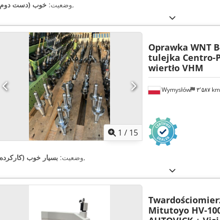
,
وضعیت:
خوب (دست دوم)
Oprawka WNT B4
tulejka Centro-
wiertło VHM
Wymysłów
۳٬۵۸۷ k
1
/
15
,
وضعیت:
بسیار خوب (کارکرده)
Twardościomierz
Mitutoyo HV-10