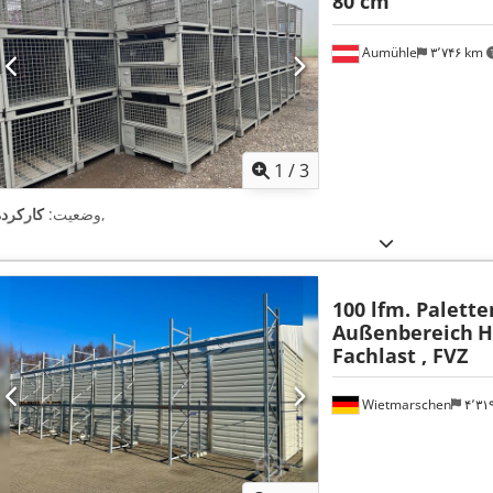
80 cm
Aumühle
۳٬۷۴۶ km
1
/
3
,
وضعیت:
کارکرده
100 lfm. Palette
Außenbereich
H
Fachlast , FVZ
Wietmarschen
۴٬۳