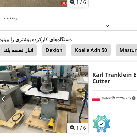
1
/
6
,
وضعیت:
ن
دستگاه‌های کارکرده بیشتری را ببینید
Mastur
Koelle Adh 50
Dexion
انبار قفسه بلند
Karl Tranklein E
Cutter
Radom
۳٬۳۷۸ km
1
/
6