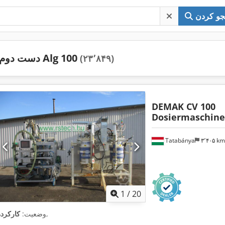
و کردن
دست دوم Alg 100
(۲۳٬۸۴۹)
DEMAK CV 100
Dosiermaschine
Tatabánya
۳٬۴۰۵ k
1
/
20
,
وضعیت:
کارکرده