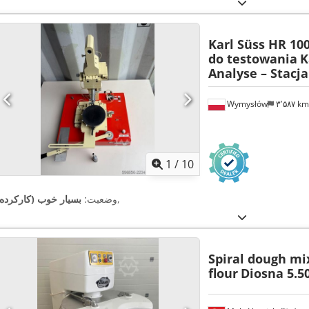
Karl Süss HR 100
do testowania
K
Analyse – Stacj
Wymysłów
۳٬۵۸۷ k
1
/
10
,
وضعیت:
بسیار خوب (کارکرده)
Spiral dough mix
flour
Diosna 5.5