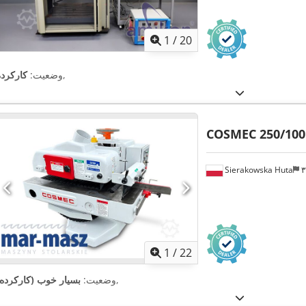
1
/
20
,
وضعیت:
کارکرده
COSMEC 250/100
Sierakowska Huta
1
/
22
,
وضعیت:
بسیار خوب (کارکرده)