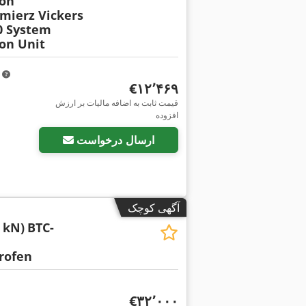
ion
mierz Vickers
0 System
on Unit
m
‎€۱۲٬۴۶۹
قیمت ثابت به اضافه مالیات بر ارزش
افزوده
ارسال درخواست
آگهی کوچک
 kN)
BTC-
rofen
‎€۳۲٬۰۰۰