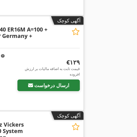
آگهی کوچک
0 ER16M A=100 +
P Germany +
m
‎€۱۲۹
قیمت ثابت به اضافه مالیات بر ارزش
افزوده
ارسال درخواست
آگهی کوچک
 Vickers
0 System