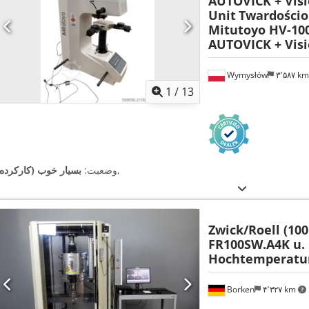
AUTOVICK + Vis
Unit
Twardościo
Mitutoyo HV-10
AUTOVICK + Visi
Wymysłów
۳٬۵۸۷ k
1
/
13
,
وضعیت:
بسیار خوب (کارکرده)
Zwick/Roell (100
FR100SW.A4K u.
Hochtemperatu
Borken
۴٬۳۲۷ km