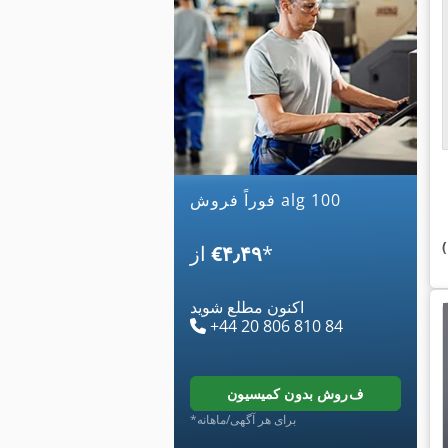
فوراً فروش alg 100
*
‎€۴٫۴۹
از
اکنون مطلع شوید
+44 20 806 810 84
فروش بدون کمیسیون
*برای هر آگهی/ماهانه