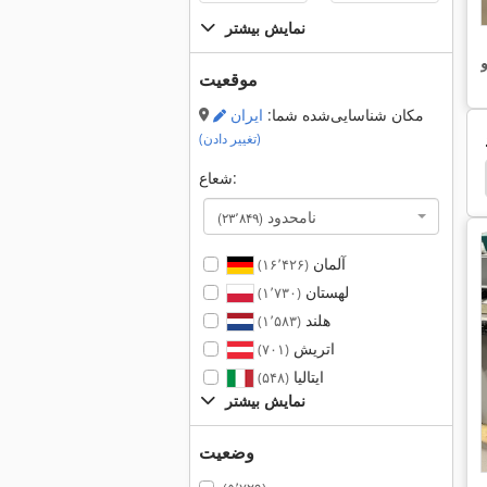
نمایش بیشتر
و
موقعیت
مکان شناسایی‌شده شما:
ایران
(تغییر دادن)
Sandvik Dx 780
Sandvik Coromant
Mk3
شعاع:
نامحدود
(۲۳٬۸۴۹)
آلمان
(۱۶٬۴۲۶)
لهستان
(۱٬۷۳۰)
هلند
(۱٬۵۸۳)
اتریش
(۷۰۱)
ایتالیا
(۵۴۸)
نمایش بیشتر
وضعیت