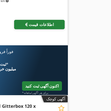
۲۹ km
اطلاعات قیمت
فوراً فر
*
اکنون از 
۱۱ میلیون خر
اکنون آگهی ثبت کنید
*برای هر آگهی/ماهانه
آگهی کوچک
l Gitterbox 120 x