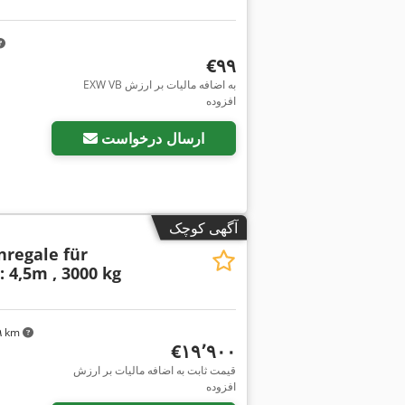
‎€۹۹
EXW VB به اضافه مالیات بر ارزش
افزوده
ارسال درخواست
آگهی کوچک
nregale für
: 4,5m , 3000 kg
۱۹ km
‎€۱۹٬۹۰۰
قیمت ثابت به اضافه مالیات بر ارزش
افزوده