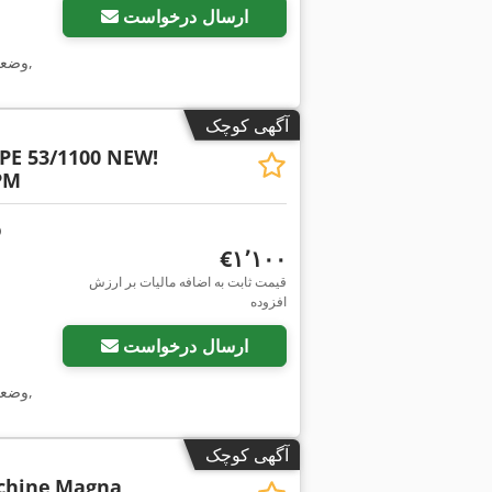
ارسال درخواست
,
وضع
آگهی کوچک
 PE 53/1100 NEW!
PM
‎€۱٬۱۰۰
قیمت ثابت به اضافه مالیات بر ارزش
افزوده
ارسال درخواست
,
وضع
آگهی کوچک
chine
Magna