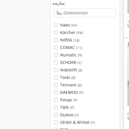
سازنده:
,
Hako
(۸۶)
Kärcher
(۴۵)
Nilfisk
(۱۵)
COMAC
(۱۱)
Numatic
(۹)
SCHORR
(۶)
Noblelift
(۵)
Taski
(۵)
Tennant
(۵)
DAEWOO
(۴)
Fimap
(۳)
T@b
(۳)
Dulevo
(۲)
Ghibli & Wirbel
(۲)