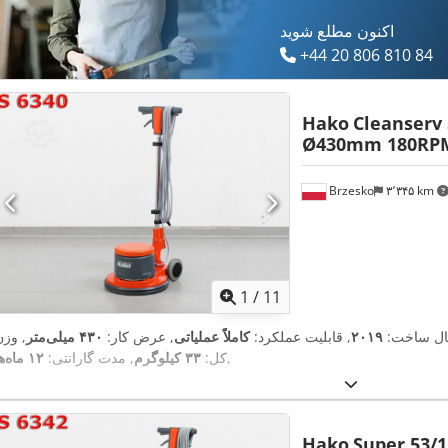
اکنون مطلع شوید
+44 20 806 810 84
Hako
Cleanserv 
Ø430mm 180RPM
Brzesko
۳٬۳۴۵ km
1
/
11
ال ساخت:
۲۰۱۹
, قابلیت عملکرد:
کاملاً عملیاتی
, عرض کار:
۴۳۰ میلی‌متر
, وزن
,
کل:
۳۳ کیلوگرم
, مدت گارانتی:
۱۲ ماه‌ها
Hako
Super 53/