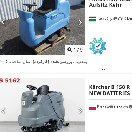
Aufsitz Kehr
Tatabánya
۳٬۴۰۵ k
1
/
9
,
وضعیت:
بررسی‌نشده (کارکرده)
, سال ساخت:
۲۰۰۵
Kärcher
B 150 R 
NEW BATTERIES
Brzesko
۳٬۳۴۵ km