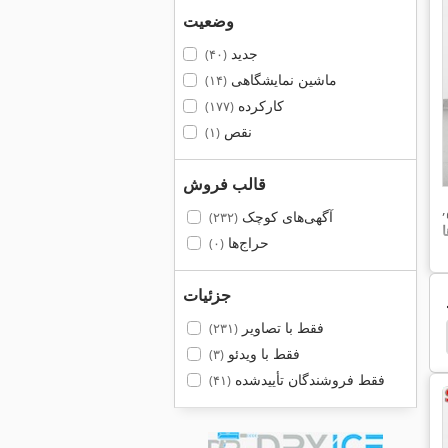
وضعیت
جدید
(۴۰)
ماشین نمایشگاهی
(۱۴)
کارکرده
(۱۷۷)
نقص
(۱)
قالب فروش
,
آگهی‌های کوچک
(۲۳۲)
حراج‌ها
(۰)
جزئیات
فقط با تصاویر
(۲۳۱)
sm 690
Hako 1000
Nilfisk
Karcher Bd 450
فقط با ویدئو
(۳)
فقط فروشندگان تأییدشده
(۴۱)