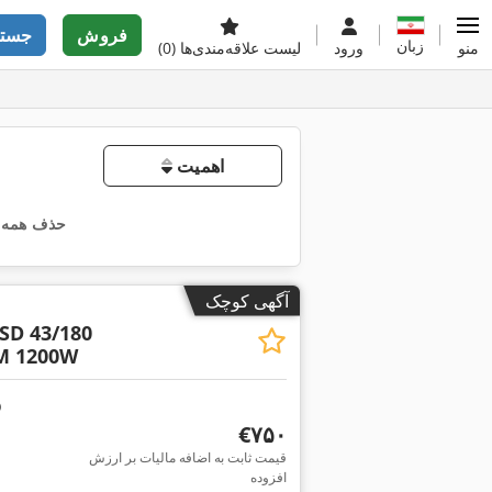
فروش
جستج
زبان
منو
ورود
لیست علاقه‌مندی‌ها
(0)
اهمیت
حذف همه ف
آگهی کوچک
SD 43/180
M 1200W
‎€۷۵۰
قیمت ثابت به اضافه مالیات بر ارزش
افزوده