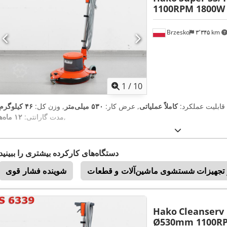
1100RPM 1800W
Brzesko
۳٬۳۴۵ km
1
/
10
 قابلیت عملکرد:
کاملاً عملیاتی
, عرض کار:
۵۳۰ میلی‌متر
, وزن کل:
۴۶ کیلوگرم
,
مدت گارانتی:
۱۲ ماه‌ها
دستگاه‌های کارکرده بیشتری را ببینید
و تجهیزات شستشوی ماشین‌آلات و قطعات
شوینده فشار قوی
Hako
Cleanserv 
Ø530mm 1100R