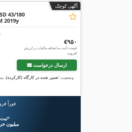
آگهی کوچک
SD 43/180
 2019y
‎€۹۵۰
قیمت ثابت به اضافه مالیات بر ارزش
افزوده
ارسال درخواست
وضعیت:
تعمیر شده در کارگاه (کارکرده)
, س
فوراً فر
*
اکنون از 
۱۱ میلیون خر