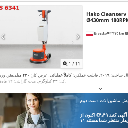
Hako
Cleanserv 
Ø430mm 180RPM
Brzesko
۳٬۳۴۵ km
1
/
11
ال ساخت:
۲۰۱۹
, قابلیت عملکرد:
کاملاً عملیاتی
, عرض کار:
۴۳۰ میلی‌متر
, وزن
,
کل:
۳۳ کیلوگرم
, مدت گارانتی:
۱۲ ماه‌ها
وش ماشین‌آلات دست دوم
‎€۴٫۴۹ ثبت آگهی کنید
یدار
منتظر شما هستند