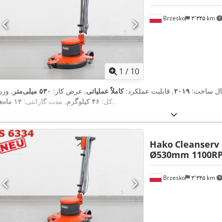
Brzesko
۳٬۳۴۵ km
1
/
10
ال ساخت:
۲۰۱۹
, قابلیت عملکرد:
کاملاً عملیاتی
, عرض کار:
۵۳۰ میلی‌متر
, وزن
,
کل:
۴۶ کیلوگرم
, مدت گارانتی:
۱۲ ماه‌ها
Hako
Cleanserv
Ø530mm 1100R
Brzesko
۳٬۳۴۵ km