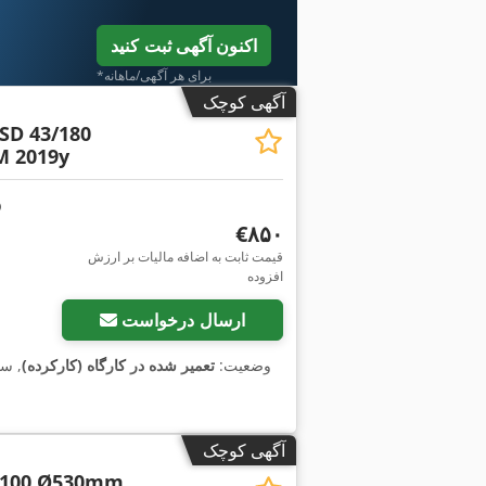
اکنون آگهی ثبت کنید
*برای هر آگهی/ماهانه
آگهی کوچک
SD 43/180
 2019y
‎€۸۵۰
قیمت ثابت به اضافه مالیات بر ارزش
افزوده
ارسال درخواست
وضعیت:
تعمیر شده در کارگاه (کارکرده)
, س
آگهی کوچک
1100 Ø530mm