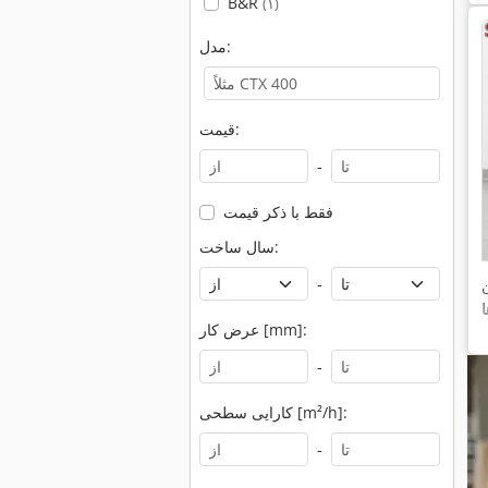
B&R
(۱)
مدل:
قیمت:
-
فقط با ذکر قیمت
سال ساخت:
-
عرض کار [mm]:
-
کارایی سطحی [m²/h]:
-